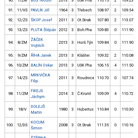
90.
7/ZM
BUŠ Teodor
2013
3
USK Pha
110.15
2
109.23
91.
11/VS
PAVLÍK Jiří
1964
3
Třebech.
108.97
2
109.54
92.
12/ZS
ŠKOP Josef
2011
3
Ot.Strak
107.80
2
113.07
93.
13/ZS
PLUTA Štěpán
2012
3
Boh.Pha
109.83
0
111.90
ŽÁČEK
94.
8/ZM
2013
3
Horš.Týn
109.84
0
111.90
Vojtěch
95.
9/ZM
ŘÍHA Janek
2013
3
Klášter.
109.32
2
110.08
96.
10/ZM
BALÍN Oskar
2013
3
USK Pha
106.15
4
111.50
MRKVIČKA
97.
14/ZS
2011
3
Roudnice
110.70
0
107.74
Filip
FIKEJS
98.
11/ZM
2014
3
Č.Kruml.
109.09
4
110.72
Jáchym
DOLEJŠ
99.
18/V
1980
3
Hubertus
110.84
0
110.30
Martin
KOCUM
100.
12/DS
2008
3
Ot.Strak
111.35
0
110.16
Šimon
ŠTĚPINA