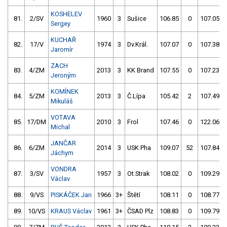
KOSHELEV
81.
2/SV
1960
3
Sušice
106.85
0
107.05
Sergey
KUCHAŘ
82.
17/V
1974
3
Dv.Král.
107.07
0
107.38
Jaromír
ZACH
83.
4/ZM
2013
3
KK Brand
107.55
0
107.23
Jeroným
KOMÍNEK
84.
5/ZM
2013
3
Č.Lípa
105.42
2
107.49
Mikuláš
VOTAVA
85.
17/DM
2010
3
Frol
107.46
0
122.06
Michal
JANČAR
86.
6/ZM
2014
3
USK Pha
109.07
52
107.84
Jáchym
VONDRA
87.
3/SV
1957
3
Ot.Strak
108.02
0
109.29
Václav
88.
9/VS
PISKÁČEK Jan
1966
3+
Štětí
108.11
0
108.77
89.
10/VS
KRAUS Václav
1961
3+
ČSAD Plz
108.83
0
109.79