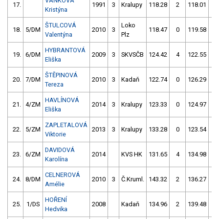
VAŇKOVÁ
17.
1991
3
Kralupy
118.28
2
118.01
0
Kristýna
ŠTULCOVÁ
Loko
18.
5/DM
2010
3
118.47
0
119.58
0
Valentýna
Plz
HYBRANTOVÁ
19.
6/DM
2009
3
SKVSČB
124.42
4
122.55
0
Eliška
ŠTĚPINOVÁ
20.
7/DM
2010
3
Kadaň
122.74
0
126.29
2
Tereza
HAVLÍNOVÁ
21.
4/ZM
2014
3
Kralupy
123.33
0
124.97
2
Eliška
ZAPLETALOVÁ
22.
5/ZM
2013
3
Kralupy
133.28
0
123.54
0
Viktorie
DAVIDOVÁ
23.
6/ZM
2014
KVS HK
131.65
4
134.98
0
Karolína
CELNEROVÁ
24.
8/DM
2010
3
Č.Kruml.
143.32
2
136.27
0
Amélie
HOŘENÍ
25.
1/DS
2008
Kadaň
134.96
2
139.48
2
Hedvika