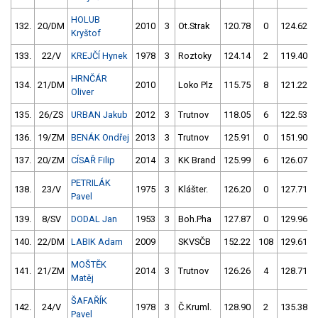
HOLUB
132.
20/DM
2010
3
Ot.Strak
120.78
0
124.62
Kryštof
133.
22/V
KREJČÍ Hynek
1978
3
Roztoky
124.14
2
119.40
HRNČÁR
134.
21/DM
2010
Loko Plz
115.75
8
121.22
Oliver
135.
26/ZS
URBAN Jakub
2012
3
Trutnov
118.05
6
122.53
136.
19/ZM
BENÁK Ondřej
2013
3
Trutnov
125.91
0
151.90
137.
20/ZM
CÍSAŘ Filip
2014
3
KK Brand
125.99
6
126.07
PETRILÁK
138.
23/V
1975
3
Klášter.
126.20
0
127.71
Pavel
139.
8/SV
DODAL Jan
1953
3
Boh.Pha
127.87
0
129.96
140.
22/DM
LABIK Adam
2009
SKVSČB
152.22
108
129.61
MOŠTĚK
141.
21/ZM
2014
3
Trutnov
126.26
4
128.71
Matěj
ŠAFAŘÍK
142.
24/V
1978
3
Č.Kruml.
128.90
2
135.38
Pavel