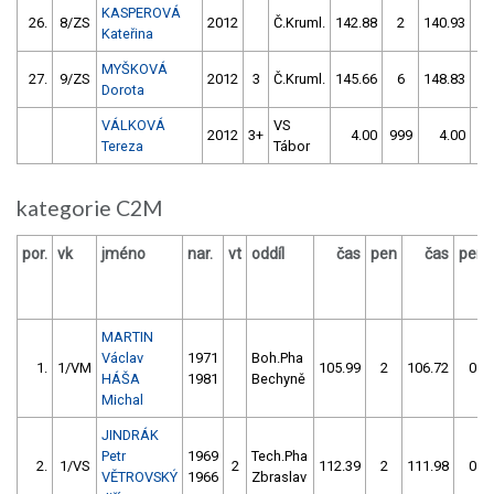
KASPEROVÁ
26.
8/ZS
2012
Č.Kruml.
142.88
2
140.93
2
Kateřina
MYŠKOVÁ
27.
9/ZS
2012
3
Č.Kruml.
145.66
6
148.83
2
Dorota
VÁLKOVÁ
VS
2012
3+
4.00
999
4.00
99
Tereza
Tábor
kategorie C2M
por.
vk
jméno
nar.
vt
oddíl
čas
pen
čas
pen
MARTIN
Václav
1971
Boh.Pha
1.
1/VM
105.99
2
106.72
0
HÁŠA
1981
Bechyně
Michal
JINDRÁK
Petr
1969
Tech.Pha
2.
1/VS
2
112.39
2
111.98
0
VĚTROVSKÝ
1966
Zbraslav