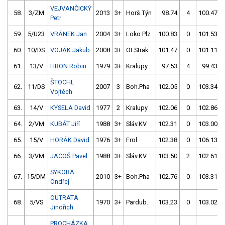
VEJVANČICKÝ
58.
3/ZM
2013
3+
Horš.Týn
98.74
4
100.47
Petr
59.
5/U23
VRÁNEK Jan
2004
3+
Loko Plz
100.83
0
101.53
60.
10/DS
VOJÁK Jakub
2008
3+
Ot.Strak
101.47
0
101.11
61.
13/V
HRON Robin
1979
3+
Kralupy
97.53
4
99.43
ŠTOCHL
62.
11/DS
2007
3
Boh.Pha
102.05
0
103.34
Vojtěch
63.
14/V
KYSELA David
1977
2
Kralupy
102.06
0
102.86
64.
2/VM
KUBÁT Jiří
1988
3+
Sláv.KV
102.31
0
103.00
65.
15/V
HORÁK David
1976
3+
Frol
102.38
0
106.13
66.
3/VM
JACOŠ Pavel
1988
3+
Sláv.KV
103.50
2
102.61
SÝKORA
67.
15/DM
2010
3+
Boh.Pha
102.76
0
103.31
Ondřej
OUTRATA
68.
5/VS
1970
3+
Pardub.
103.23
0
103.02
Jindřich
PROCHÁZKA