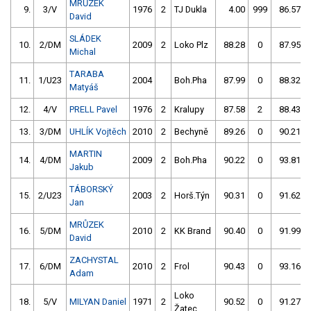
MRŮZEK
9.
3/V
1976
2
TJ Dukla
4.00
999
86.57
David
SLÁDEK
10.
2/DM
2009
2
Loko Plz
88.28
0
87.95
Michal
TARABA
11.
1/U23
2004
Boh.Pha
87.99
0
88.32
Matyáš
12.
4/V
PRELL Pavel
1976
2
Kralupy
87.58
2
88.43
13.
3/DM
UHLÍK Vojtěch
2010
2
Bechyně
89.26
0
90.21
MARTIN
14.
4/DM
2009
2
Boh.Pha
90.22
0
93.81
Jakub
TÁBORSKÝ
15.
2/U23
2003
2
Horš.Týn
90.31
0
91.62
Jan
MRŮZEK
16.
5/DM
2010
2
KK Brand
90.40
0
91.99
David
ZACHYSTAL
17.
6/DM
2010
2
Frol
90.43
0
93.16
Adam
Loko
18.
5/V
MILYAN Daniel
1971
2
90.52
0
91.27
Žatec