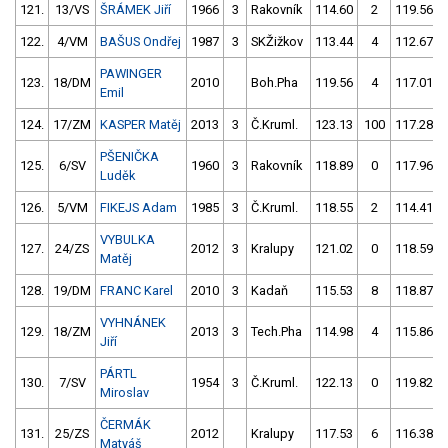
121.
13/VS
ŠRÁMEK Jiří
1966
3
Rakovník
114.60
2
119.56
122.
4/VM
BAŠUS Ondřej
1987
3
SKŽižkov
113.44
4
112.67
PAWINGER
123.
18/DM
2010
Boh.Pha
119.56
4
117.01
Emil
124.
17/ZM
KASPER Matěj
2013
3
Č.Kruml.
123.13
100
117.28
PŠENIČKA
125.
6/SV
1960
3
Rakovník
118.89
0
117.96
Luděk
126.
5/VM
FIKEJS Adam
1985
3
Č.Kruml.
118.55
2
114.41
VYBULKA
127.
24/ZS
2012
3
Kralupy
121.02
0
118.59
Matěj
128.
19/DM
FRANC Karel
2010
3
Kadaň
115.53
8
118.87
VYHNÁNEK
129.
18/ZM
2013
3
Tech.Pha
114.98
4
115.86
Jiří
PÁRTL
130.
7/SV
1954
3
Č.Kruml.
122.13
0
119.82
Miroslav
ČERMÁK
131.
25/ZS
2012
Kralupy
117.53
6
116.38
Matyáš