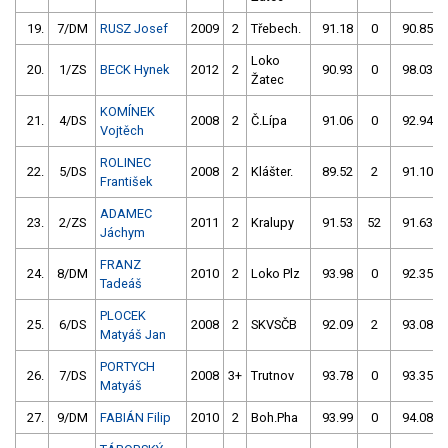
19.
7/DM
RUSZ Josef
2009
2
Třebech.
91.18
0
90.85
Loko
20.
1/ZS
BECK Hynek
2012
2
90.93
0
98.03
Žatec
KOMÍNEK
21.
4/DS
2008
2
Č.Lípa
91.06
0
92.94
Vojtěch
ROLINEC
22.
5/DS
2008
2
Klášter.
89.52
2
91.10
František
ADAMEC
23.
2/ZS
2011
2
Kralupy
91.53
52
91.63
Jáchym
FRANZ
24.
8/DM
2010
2
Loko Plz
93.98
0
92.35
Tadeáš
PLOCEK
25.
6/DS
2008
2
SKVSČB
92.09
2
93.08
Matyáš Jan
PORTYCH
26.
7/DS
2008
3+
Trutnov
93.78
0
93.35
Matyáš
27.
9/DM
FABIÁN Filip
2010
2
Boh.Pha
93.99
0
94.08