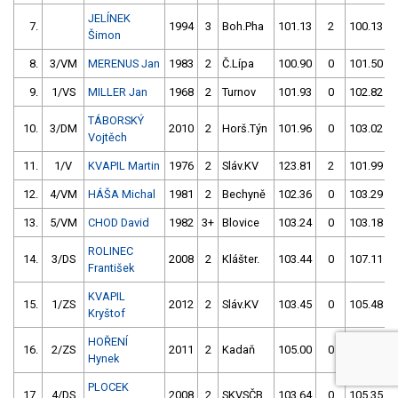
JELÍNEK
7.
1994
3
Boh.Pha
101.13
2
100.13
Šimon
8.
3/VM
MERENUS Jan
1983
2
Č.Lípa
100.90
0
101.50
9.
1/VS
MILLER Jan
1968
2
Turnov
101.93
0
102.82
TÁBORSKÝ
10.
3/DM
2010
2
Horš.Týn
101.96
0
103.02
Vojtěch
11.
1/V
KVAPIL Martin
1976
2
Sláv.KV
123.81
2
101.99
12.
4/VM
HÁŠA Michal
1981
2
Bechyně
102.36
0
103.29
13.
5/VM
CHOD David
1982
3+
Blovice
103.24
0
103.18
ROLINEC
14.
3/DS
2008
2
Klášter.
103.44
0
107.11
František
KVAPIL
15.
1/ZS
2012
2
Sláv.KV
103.45
0
105.48
Kryštof
HOŘENÍ
16.
2/ZS
2011
2
Kadaň
105.00
0
103.61
Hynek
PLOCEK
17.
4/DS
2008
2
SKVSČB
103.64
0
105.35