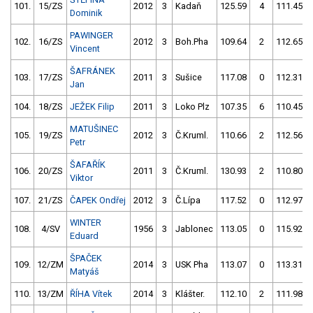
101.
15/ZS
2012
3
Kadaň
125.59
4
111.45
Dominik
PAWINGER
102.
16/ZS
2012
3
Boh.Pha
109.64
2
112.65
Vincent
ŠAFRÁNEK
103.
17/ZS
2011
3
Sušice
117.08
0
112.31
Jan
104.
18/ZS
JEŽEK Filip
2011
3
Loko Plz
107.35
6
110.45
MATUŠINEC
105.
19/ZS
2012
3
Č.Kruml.
110.66
2
112.56
Petr
ŠAFAŘÍK
106.
20/ZS
2011
3
Č.Kruml.
130.93
2
110.80
Viktor
107.
21/ZS
ČAPEK Ondřej
2012
3
Č.Lípa
117.52
0
112.97
WINTER
108.
4/SV
1956
3
Jablonec
113.05
0
115.92
Eduard
ŠPAČEK
109.
12/ZM
2014
3
USK Pha
113.07
0
113.31
Matyáš
110.
13/ZM
ŘÍHA Vítek
2014
3
Klášter.
112.10
2
111.98