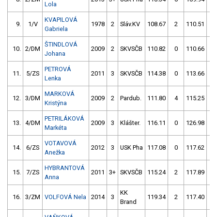
Lola
KVAPILOVÁ
9.
1/V
1978
2
Sláv.KV
108.67
2
110.51
0
Gabriela
ŠTINDLOVÁ
10.
2/DM
2009
2
SKVSČB
110.82
0
110.66
0
Johana
PETROVÁ
11.
5/ZS
2011
3
SKVSČB
114.38
0
113.66
0
Lenka
MARKOVÁ
12.
3/DM
2009
2
Pardub.
111.80
4
115.25
0
Kristýna
PETRILÁKOVÁ
13.
4/DM
2009
3
Klášter.
116.11
0
126.98
0
Markéta
VOTAVOVÁ
14.
6/ZS
2012
3
USK Pha
117.08
0
117.62
4
Anežka
HYBRANTOVÁ
15.
7/ZS
2011
3+
SKVSČB
115.24
2
117.89
0
Anna
KK
16.
3/ZM
VOLFOVÁ Nela
2014
3
119.34
2
117.40
0
Brand