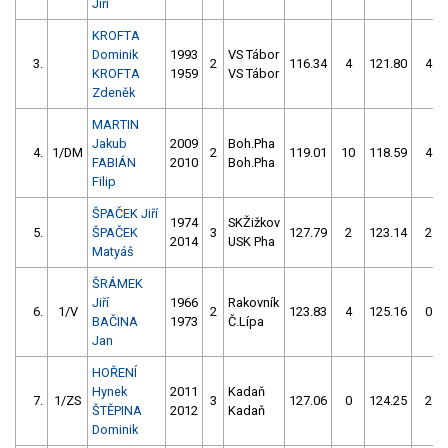
Jiří
KROFTA
Dominik
1993
VS Tábor
3.
2
116.34
4
121.80
4
KROFTA
1959
VS Tábor
Zdeněk
MARTIN
Jakub
2009
Boh.Pha
4.
1/DM
2
119.01
10
118.59
4
FABIÁN
2010
Boh.Pha
Filip
ŠPAČEK Jiří
1974
SKŽižkov
5.
ŠPAČEK
3
127.79
2
123.14
2
2014
USK Pha
Matyáš
ŠRÁMEK
Jiří
1966
Rakovník
6.
1/V
2
123.83
4
125.16
0
BAČINA
1973
Č.Lípa
Jan
HOŘENÍ
Hynek
2011
Kadaň
7.
1/ZS
3
127.06
0
124.25
2
ŠTĚPINA
2012
Kadaň
Dominik