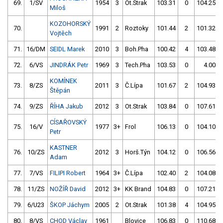
69.
1/SV
1954
3
Ot.Strak
103.31
0
104.25
Miloš
KOZOHORSKÝ
70.
1991
2
Roztoky
101.44
2
101.32
Vojtěch
71.
16/DM
SEIDL Marek
2010
3
Boh.Pha
100.42
4
103.48
72.
6/VS
JINDRÁK Petr
1969
3
Tech.Pha
103.53
0
4.00
KOMÍNEK
73.
8/ZS
2011
3
Č.Lípa
101.67
2
104.93
Štěpán
74.
9/ZS
ŘÍHA Jakub
2012
3
Ot.Strak
103.84
0
107.61
CÍSAŘOVSKÝ
75.
16/V
1977
3+
Frol
106.13
0
104.10
Petr
KASTNER
76.
10/ZS
2012
3
Horš.Týn
104.12
0
106.56
Adam
77.
7/VS
FILIPI Robert
1964
3+
Č.Lípa
102.40
2
104.08
78.
11/ZS
NOŽÍŘ David
2012
3+
KK Brand
104.83
0
107.21
79.
6/U23
ŠKOP Jáchym
2005
2
Ot.Strak
101.38
4
104.95
80.
8/VS
CHOD Václav
1961
Blovice
106.83
0
110.68