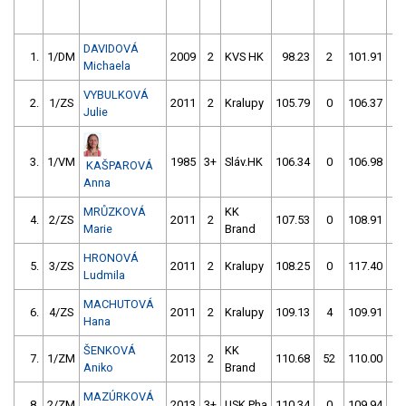
DAVIDOVÁ
1.
1/DM
2009
2
KVS HK
98.23
2
101.91
5
Michaela
VYBULKOVÁ
2.
1/ZS
2011
2
Kralupy
105.79
0
106.37
0
Julie
3.
1/VM
1985
3+
Sláv.HK
106.34
0
106.98
0
KAŠPAROVÁ
Anna
MRŮZKOVÁ
KK
4.
2/ZS
2011
2
107.53
0
108.91
0
Marie
Brand
HRONOVÁ
5.
3/ZS
2011
2
Kralupy
108.25
0
117.40
0
Ludmila
MACHUTOVÁ
6.
4/ZS
2011
2
Kralupy
109.13
4
109.91
0
Hana
ŠENKOVÁ
KK
7.
1/ZM
2013
2
110.68
52
110.00
0
Aniko
Brand
MAZÚRKOVÁ
8.
2/ZM
2013
3+
USK Pha
110.34
0
109.94
2