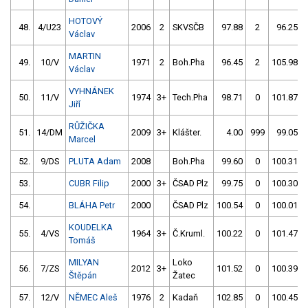
HOTOVÝ
48.
4/U23
2006
2
SKVSČB
97.88
2
96.25
Václav
MARTIN
49.
10/V
1971
2
Boh.Pha
96.45
2
105.98
Václav
VYHNÁNEK
50.
11/V
1974
3+
Tech.Pha
98.71
0
101.87
Jiří
RŮŽIČKA
51.
14/DM
2009
3+
Klášter.
4.00
999
99.05
Marcel
52.
9/DS
PLUTA Adam
2008
Boh.Pha
99.60
0
100.31
53.
CUBR Filip
2000
3+
ČSAD Plz
99.75
0
100.30
54.
BLÁHA Petr
2000
ČSAD Plz
100.54
0
100.01
KOUDELKA
55.
4/VS
1964
3+
Č.Kruml.
100.22
0
101.47
Tomáš
MILYAN
Loko
56.
7/ZS
2012
3+
101.52
0
100.39
Štěpán
Žatec
57.
12/V
NĚMEC Aleš
1976
2
Kadaň
102.85
0
100.45