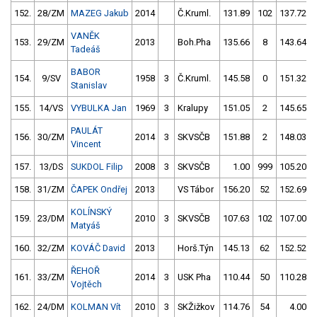
152.
28/ZM
MAZEG Jakub
2014
Č.Kruml.
131.89
102
137.72
VANĚK
153.
29/ZM
2013
Boh.Pha
135.66
8
143.64
Tadeáš
BABOR
154.
9/SV
1958
3
Č.Kruml.
145.58
0
151.32
Stanislav
155.
14/VS
VYBULKA Jan
1969
3
Kralupy
151.05
2
145.65
PAULÁT
156.
30/ZM
2014
3
SKVSČB
151.88
2
148.03
Vincent
157.
13/DS
SUKDOL Filip
2008
3
SKVSČB
1.00
999
105.20
158.
31/ZM
ČAPEK Ondřej
2013
VS Tábor
156.20
52
152.69
KOLÍNSKÝ
159.
23/DM
2010
3
SKVSČB
107.63
102
107.00
Matyáš
160.
32/ZM
KOVÁČ David
2013
Horš.Týn
145.13
62
152.52
ŘEHOŘ
161.
33/ZM
2014
3
USK Pha
110.44
50
110.28
Vojtěch
162.
24/DM
KOLMAN Vít
2010
3
SKŽižkov
114.76
54
4.00