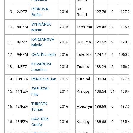
PEŠKOVÁ
KK
9.
2/PZZ
2016
127.78
0
127.29
Adéla
Brand
VYHNÁNEK
10.
8/PZM
2015
Tech.Pha
125.45
2
136.65
Martin
KARBANOVÁ
11.
3/PZZ
2015
USK Pha
128.62
2
128.94
Nikola
12.
9/PZM
CVALÍN Jakub
2016
Loko Plz
124.17
6
1950.27
KOVÁŘOVÁ
13.
4/PZZ
2015
Trutnov
133.29
2
156.28
Josefína
14.
10/PZM
PANOCHA Jan
2015
Č.Kruml.
130.34
8
142.63
ZAPLETAL
15.
11/PZM
2017
Kralupy
138.54
54
138.44
Filip
TUREČEK
16.
12/PZM
2016
Horš.Týn
138.68
0
137.05
Tomáš
HAVLÍČEK
16.
13/PZM
2016
Kralupy
138.68
0
135.45
Ondřej