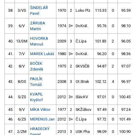
ŠINDELÁŘ
38.
3/VS
1970
2
Loko Plz
115.35
0
95.59
Pavel
ZÁRUBA
39.
6/V
1974
3+
Dv.Král.
95.76
0
98.10
Martin
HOVORKA
40.
13/DM
2009
3
Č.Lípa
101.83
2
96.05
Matouš
41.
7/V
MAREK Lukáš
1980
3+
Dv.Král.
96.20
0
98.36
BOČEK
42.
8/V
1975
2
SKVSČB
94.87
2
97.07
Zdeněk
PAULÍK
43.
8/DS
2008
3
Ot.Strak
102.12
4
96.97
Tomáš
KVAPIL
44.
5/ZS
2012
3+
Sláv.KV
97.01
0
100.45
Kryštof
45.
9/V
MÍKA Viktor
1977
2
SKŽižkov
97.49
0
97.24
46.
6/ZS
MERENUS Jan
2012
3+
Č.Lípa
97.72
0
101.49
HRADECKÝ
47.
2/ZM
2013
3
USK Pha
98.09
0
100.90
Daniel