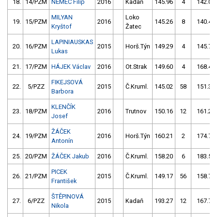
18.
14/PZM
NĚMEC Filip
2016
Kadaň
145.96
4
142.05
MILYAN
Loko
19.
15/PZM
2016
145.26
8
140.44
Kryštof
Žatec
LAPINIAUSKAS
20.
16/PZM
2015
Horš.Týn
149.29
4
145.78
Lukas
21.
17/PZM
HÁJEK Václav
2016
Ot.Strak
149.60
4
168.42
FIKEJSOVÁ
22.
5/PZZ
2015
Č.Kruml.
145.02
58
151.38
Barbora
KLENČÍK
23.
18/PZM
2016
Trutnov
150.16
12
161.22
Josef
ŽÁČEK
24.
19/PZM
2016
Horš.Týn
160.21
2
174.76
Antonín
25.
20/PZM
ŽÁČEK Jakub
2016
Č.Kruml.
158.20
6
183.53
PICEK
26.
21/PZM
2015
Č.Kruml.
149.17
56
158.79
František
ŠTĚPINOVÁ
27.
6/PZZ
2015
Kadaň
193.27
12
167.74
Nikola