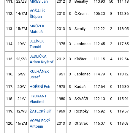
111.
22/ZS
MIKEŠ Jan
2012
3
Benátky
110.90
50
114.18
VOŠALÍK
112.
14/ZM
2013
3
Č.Kruml.
106.20
8
112.36
Štěpán
MRŮZEK
113.
15/ZM
2013
3
Semily
112.22
2
118.05
Matouš
JELÍNEK
114.
19/V
1975
3
Jablonec
112.45
2
117.65
Tomáš
JEDLIČKA
115.
23/ZS
2012
3
Klášter.
111.15
4
112.54
Adam Kryštof
KULHÁNEK
116.
5/SV
1951
3
Jablonec
114.79
0
118.12
Josef
117.
20/V
HOŘENÍ Petr
1975
3
Kadaň
117.64
0
115.30
HYBRANT
118.
21/V
1980
3
SKVSČB
122.10
0
115.91
Vlastimil
119.
12/VS
ŽATECKÝ Jiří
1969
3
Roztoky
115.92
0
119.57
VOPALECKÝ
120.
16/ZM
2013
3
Ot.Strak
116.07
0
118.03
Antonín