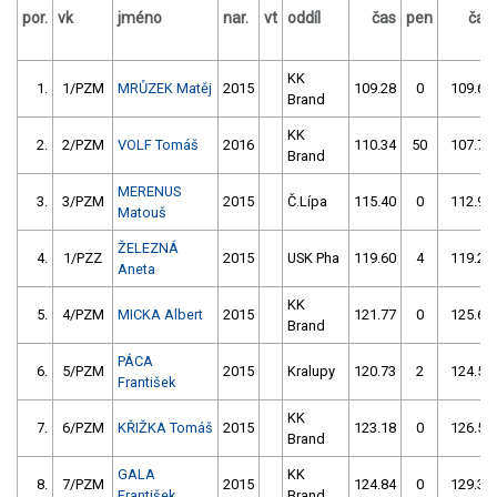
por.
vk
jméno
nar.
vt
oddíl
čas
pen
čas
KK
1.
1/PZM
MRŮZEK Matěj
2015
109.28
0
109.60
Brand
KK
2.
2/PZM
VOLF Tomáš
2016
110.34
50
107.75
Brand
MERENUS
3.
3/PZM
2015
Č.Lípa
115.40
0
112.92
Matouš
ŽELEZNÁ
4.
1/PZZ
2015
USK Pha
119.60
4
119.27
Aneta
KK
5.
4/PZM
MICKA Albert
2015
121.77
0
125.64
Brand
PÁCA
6.
5/PZM
2015
Kralupy
120.73
2
124.56
František
KK
7.
6/PZM
KŘIŽKA Tomáš
2015
123.18
0
126.53
Brand
GALA
KK
8.
7/PZM
2015
124.84
0
129.35
František
Brand