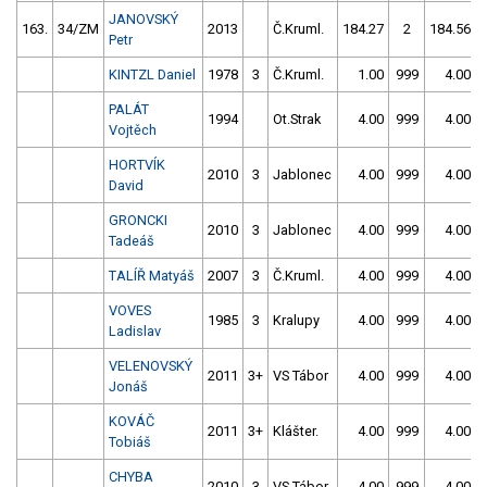
JANOVSKÝ
163.
34/ZM
2013
Č.Kruml.
184.27
2
184.56
Petr
KINTZL Daniel
1978
3
Č.Kruml.
1.00
999
4.00
PALÁT
1994
Ot.Strak
4.00
999
4.00
Vojtěch
HORTVÍK
2010
3
Jablonec
4.00
999
4.00
David
GRONCKI
2010
3
Jablonec
4.00
999
4.00
Tadeáš
TALÍŘ Matyáš
2007
3
Č.Kruml.
4.00
999
4.00
VOVES
1985
3
Kralupy
4.00
999
4.00
Ladislav
VELENOVSKÝ
2011
3+
VS Tábor
4.00
999
4.00
Jonáš
KOVÁČ
2011
3+
Klášter.
4.00
999
4.00
Tobiáš
CHYBA
2010
3
VS Tábor
4.00
999
4.00