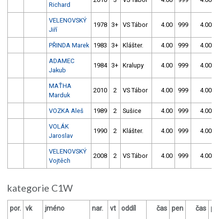
Richard
VELENOVSKÝ
1978
3+
VS Tábor
4.00
999
4.00
Jiří
PŘINDA Marek
1983
3+
Klášter.
4.00
999
4.00
ADAMEC
1984
3+
Kralupy
4.00
999
4.00
Jakub
MAŤHA
2010
2
VS Tábor
4.00
999
4.00
Marduk
VOZKA Aleš
1989
2
Sušice
4.00
999
4.00
VOLÁK
1990
2
Klášter.
4.00
999
4.00
Jaroslav
VELENOVSKÝ
2008
2
VS Tábor
4.00
999
4.00
Vojtěch
kategorie C1W
por.
vk
jméno
nar.
vt
oddíl
čas
pen
čas
pe