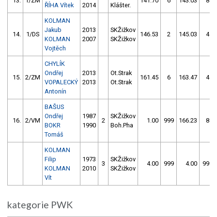
13.
1/ZM
141.70
6
143.03
8
ŘÍHA Vítek
2014
Klášter.
KOLMAN
Jakub
2013
SKŽižkov
14.
1/DS
146.53
2
145.03
4
KOLMAN
2007
SKŽižkov
Vojtěch
CHYLÍK
Ondřej
2013
Ot.Strak
15.
2/ZM
161.45
6
163.47
4
VOPALECKÝ
2013
Ot.Strak
Antonín
BAŠUS
Ondřej
1987
SKŽižkov
16.
2/VM
2
1.00
999
166.23
8
BOKR
1990
Boh.Pha
Tomáš
KOLMAN
Filip
1973
SKŽižkov
3
4.00
999
4.00
999
KOLMAN
2010
SKŽižkov
Vít
kategorie PWK