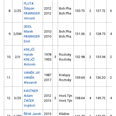
PLUTA
Štěpán
2012
Boh.Pha
8.
2/ZS
130.73
2
137.72
6
PAWINGER
2012
Boh.Pha
Vincent
SEIDL
Marek
2010
Boh.Pha
9.
2/DM
131.06
2
128.75
4
PAWINGER
2010
Boh.Pha
Emil
KREJČÍ
Hynek
1978
Roztoky
10.
2/V
3
132.98
2
135.94
2
KREJČÍ
1955
Roztoky
Antonín
VANĚK Jiří
1987
Kralupy
11.
VANĚK
139.69
4
136.20
2
2017
Roztoky
Alexandr
KASTNER
Adam
2012
Horš.Týn
12.
3/ZS
3
138.64
4
149.72
4
ŽÁČEK
2013
Horš.Týn
Vojtěch
ŘÍHA Janek
2013
Klášter.