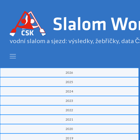
vodní slalom a sjezd: výsledky, žebříčky, data
2026
2025
2024
2023
2022
2021
2020
2019