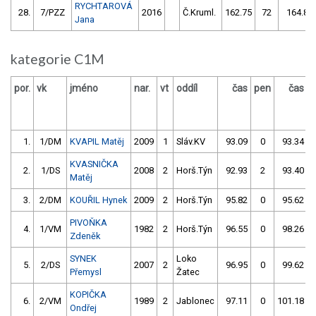
RYCHTAROVÁ
28.
7/PZZ
2016
Č.Kruml.
162.75
72
164.89
Jana
kategorie C1M
por.
vk
jméno
nar.
vt
oddíl
čas
pen
čas
p
1.
1/DM
KVAPIL Matěj
2009
1
Sláv.KV
93.09
0
93.34
KVASNIČKA
2.
1/DS
2008
2
Horš.Týn
92.93
2
93.40
Matěj
3.
2/DM
KOUŘIL Hynek
2009
2
Horš.Týn
95.82
0
95.62
PIVOŇKA
4.
1/VM
1982
2
Horš.Týn
96.55
0
98.26
Zdeněk
SYNEK
Loko
5.
2/DS
2007
2
96.95
0
99.62
Přemysl
Žatec
KOPIČKA
6.
2/VM
1989
2
Jablonec
97.11
0
101.18
Ondřej