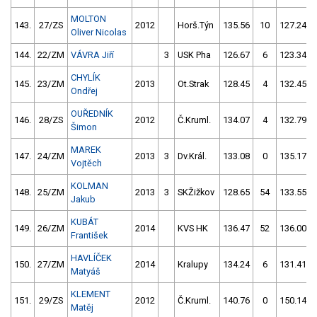
MOLTON
143.
27/ZS
2012
Horš.Týn
135.56
10
127.24
Oliver Nicolas
144.
22/ZM
VÁVRA Jiří
3
USK Pha
126.67
6
123.34
CHYLÍK
145.
23/ZM
2013
Ot.Strak
128.45
4
132.45
Ondřej
OUŘEDNÍK
146.
28/ZS
2012
Č.Kruml.
134.07
4
132.79
Šimon
MAREK
147.
24/ZM
2013
3
Dv.Král.
133.08
0
135.17
Vojtěch
KOLMAN
148.
25/ZM
2013
3
SKŽižkov
128.65
54
133.55
Jakub
KUBÁT
149.
26/ZM
2014
KVS HK
136.47
52
136.00
František
HAVLÍČEK
150.
27/ZM
2014
Kralupy
134.24
6
131.41
Matyáš
KLEMENT
151.
29/ZS
2012
Č.Kruml.
140.76
0
150.14
Matěj