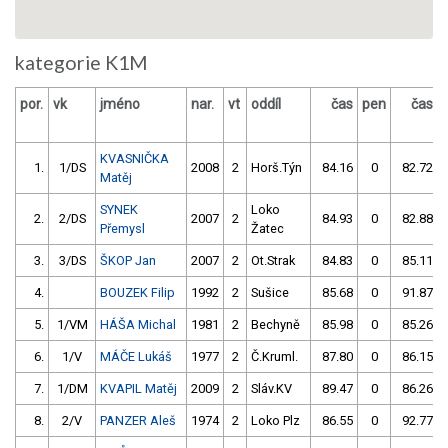
kategorie K1M
por.
vk
jméno
nar.
vt
oddíl
čas
pen
čas
KVASNIČKA
1.
1/DS
2008
2
Horš.Týn
84.16
0
82.72
Matěj
SYNEK
Loko
2.
2/DS
2007
2
84.93
0
82.88
Přemysl
Žatec
3.
3/DS
ŠKOP Jan
2007
2
Ot.Strak
84.83
0
85.11
4.
BOUZEK Filip
1992
2
Sušice
85.68
0
91.87
5.
1/VM
HÁŠA Michal
1981
2
Bechyně
85.98
0
85.26
6.
1/V
MÁČE Lukáš
1977
2
Č.Kruml.
87.80
0
86.15
7.
1/DM
KVAPIL Matěj
2009
2
Sláv.KV
89.47
0
86.26
8.
2/V
PANZER Aleš
1974
2
Loko Plz
86.55
0
92.77