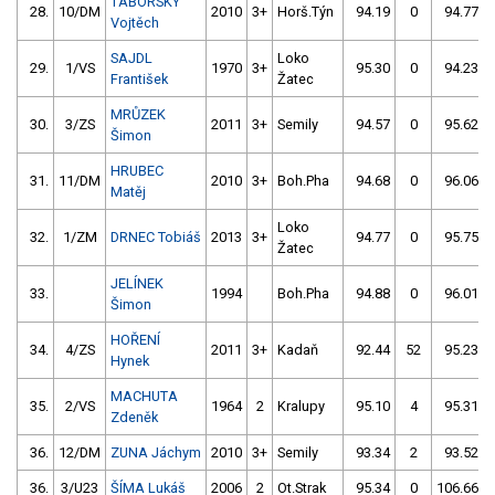
TÁBORSKÝ
28.
10/DM
2010
3+
Horš.Týn
94.19
0
94.77
Vojtěch
SAJDL
Loko
29.
1/VS
1970
3+
95.30
0
94.23
František
Žatec
MRŮZEK
30.
3/ZS
2011
3+
Semily
94.57
0
95.62
Šimon
HRUBEC
31.
11/DM
2010
3+
Boh.Pha
94.68
0
96.06
Matěj
Loko
32.
1/ZM
DRNEC Tobiáš
2013
3+
94.77
0
95.75
Žatec
JELÍNEK
33.
1994
Boh.Pha
94.88
0
96.01
Šimon
HOŘENÍ
34.
4/ZS
2011
3+
Kadaň
92.44
52
95.23
Hynek
MACHUTA
35.
2/VS
1964
2
Kralupy
95.10
4
95.31
Zdeněk
36.
12/DM
ZUNA Jáchym
2010
3+
Semily
93.34
2
93.52
36.
3/U23
ŠÍMA Lukáš
2006
2
Ot.Strak
95.34
0
106.66