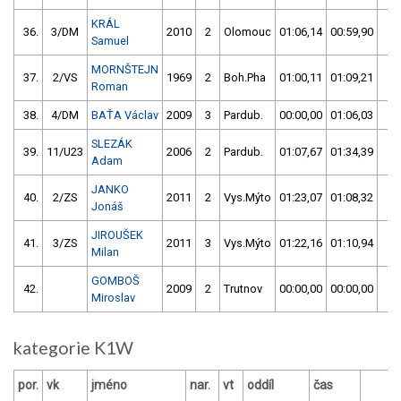
KRÁL
36.
3/DM
2010
2
Olomouc
01:06,14
00:59,90
00
Samuel
MORNŠTEJN
37.
2/VS
1969
2
Boh.Pha
01:00,11
01:09,21
01
Roman
38.
4/DM
BAŤA Václav
2009
3
Pardub.
00:00,00
01:06,03
01
SLEZÁK
39.
11/U23
2006
2
Pardub.
01:07,67
01:34,39
01
Adam
JANKO
40.
2/ZS
2011
2
Vys.Mýto
01:23,07
01:08,32
01
Jonáš
JIROUŠEK
41.
3/ZS
2011
3
Vys.Mýto
01:22,16
01:10,94
01
Milan
GOMBOŠ
42.
2009
2
Trutnov
00:00,00
00:00,00
59
Miroslav
kategorie K1W
por.
vk
jméno
nar.
vt
oddíl
čas
ča