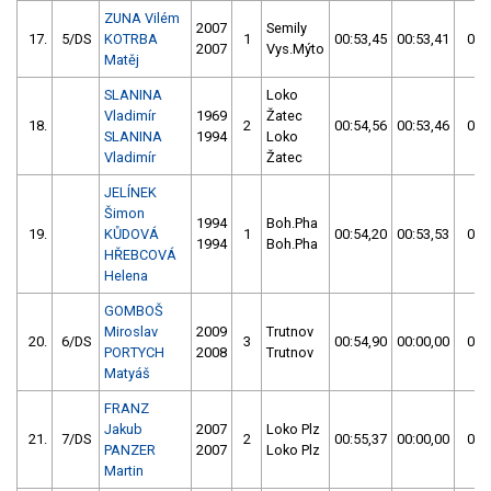
ZUNA Vilém
2007
Semily
17.
5/DS
KOTRBA
1
00:53,45
00:53,41
00:
2007
Vys.Mýto
Matěj
SLANINA
Loko
Vladimír
1969
Žatec
18.
2
00:54,56
00:53,46
00:
SLANINA
1994
Loko
Vladimír
Žatec
JELÍNEK
Šimon
1994
Boh.Pha
19.
KŮDOVÁ
1
00:54,20
00:53,53
00:
1994
Boh.Pha
HŘEBCOVÁ
Helena
GOMBOŠ
Miroslav
2009
Trutnov
20.
6/DS
3
00:54,90
00:00,00
00:
PORTYCH
2008
Trutnov
Matyáš
FRANZ
Jakub
2007
Loko Plz
21.
7/DS
2
00:55,37
00:00,00
00:
PANZER
2007
Loko Plz
Martin