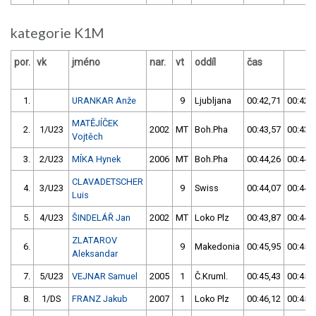
kategorie K1M
por.
vk
jméno
nar.
vt
oddíl
čas
ča
1.
URANKAR Anže
9
Ljubljana
00:42,71
00:42,
MATĚJÍČEK
2.
1/U23
2002
MT
Boh.Pha
00:43,57
00:43,
Vojtěch
3.
2/U23
MÍKA Hynek
2006
MT
Boh.Pha
00:44,26
00:44,
CLAVADETSCHER
4.
3/U23
9
Swiss
00:44,07
00:44,
Luis
5.
4/U23
ŠINDELÁŘ Jan
2002
MT
Loko Plz
00:43,87
00:44,
ZLATAROV
6.
9
Makedonia
00:45,95
00:45,
Aleksandar
7.
5/U23
VEJNAR Samuel
2005
1
Č.Kruml.
00:45,43
00:45,
8.
1/DS
FRANZ Jakub
2007
1
Loko Plz
00:46,12
00:45,