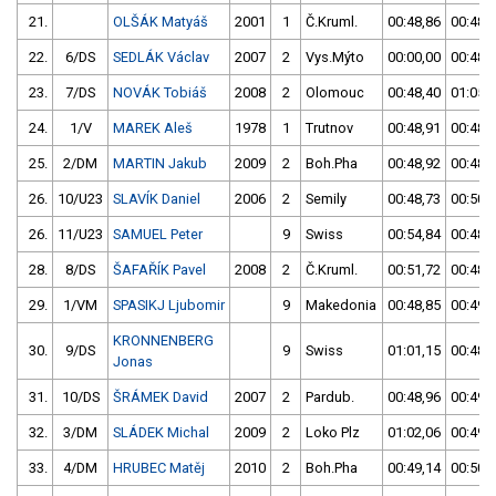
21.
OLŠÁK Matyáš
2001
1
Č.Kruml.
00:48,86
00:48,
22.
6/DS
SEDLÁK Václav
2007
2
Vys.Mýto
00:00,00
00:48,
23.
7/DS
NOVÁK Tobiáš
2008
2
Olomouc
00:48,40
01:05,
24.
1/V
MAREK Aleš
1978
1
Trutnov
00:48,91
00:48,
25.
2/DM
MARTIN Jakub
2009
2
Boh.Pha
00:48,92
00:48,
26.
10/U23
SLAVÍK Daniel
2006
2
Semily
00:48,73
00:50,
26.
11/U23
SAMUEL Peter
9
Swiss
00:54,84
00:48,
28.
8/DS
ŠAFAŘÍK Pavel
2008
2
Č.Kruml.
00:51,72
00:48,
29.
1/VM
SPASIKJ Ljubomir
9
Makedonia
00:48,85
00:49,
KRONNENBERG
30.
9/DS
9
Swiss
01:01,15
00:48,
Jonas
31.
10/DS
ŠRÁMEK David
2007
2
Pardub.
00:48,96
00:49,
32.
3/DM
SLÁDEK Michal
2009
2
Loko Plz
01:02,06
00:49,
33.
4/DM
HRUBEC Matěj
2010
2
Boh.Pha
00:49,14
00:50,