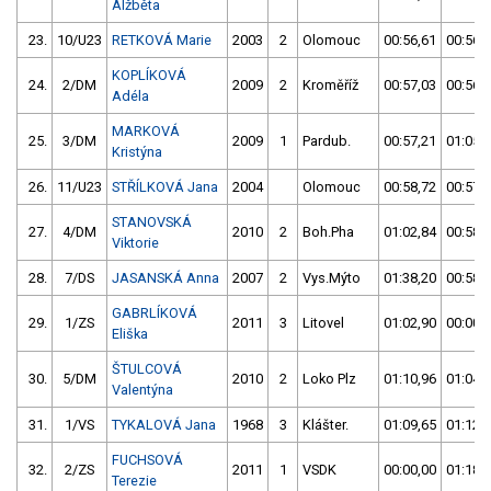
Alžběta
23.
10/U23
RETKOVÁ Marie
2003
2
Olomouc
00:56,61
00:56,
KOPLÍKOVÁ
24.
2/DM
2009
2
Kroměříž
00:57,03
00:56,
Adéla
MARKOVÁ
25.
3/DM
2009
1
Pardub.
00:57,21
01:05,
Kristýna
26.
11/U23
STŘÍLKOVÁ Jana
2004
Olomouc
00:58,72
00:57,
STANOVSKÁ
27.
4/DM
2010
2
Boh.Pha
01:02,84
00:58,
Viktorie
28.
7/DS
JASANSKÁ Anna
2007
2
Vys.Mýto
01:38,20
00:58,
GABRLÍKOVÁ
29.
1/ZS
2011
3
Litovel
01:02,90
00:00,
Eliška
ŠTULCOVÁ
30.
5/DM
2010
2
Loko Plz
01:10,96
01:04,
Valentýna
31.
1/VS
TYKALOVÁ Jana
1968
3
Klášter.
01:09,65
01:12,
FUCHSOVÁ
32.
2/ZS
2011
1
VSDK
00:00,00
01:18,
Terezie