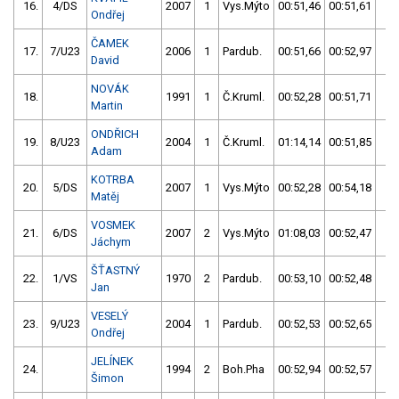
16.
4/DS
2007
1
Vys.Mýto
00:51,46
00:51,61
00
Ondřej
ČAMEK
17.
7/U23
2006
1
Pardub.
00:51,66
00:52,97
00
David
NOVÁK
18.
1991
1
Č.Kruml.
00:52,28
00:51,71
00
Martin
ONDŘICH
19.
8/U23
2004
1
Č.Kruml.
01:14,14
00:51,85
00
Adam
KOTRBA
20.
5/DS
2007
1
Vys.Mýto
00:52,28
00:54,18
00
Matěj
VOSMEK
21.
6/DS
2007
2
Vys.Mýto
01:08,03
00:52,47
00
Jáchym
ŠŤASTNÝ
22.
1/VS
1970
2
Pardub.
00:53,10
00:52,48
00
Jan
VESELÝ
23.
9/U23
2004
1
Pardub.
00:52,53
00:52,65
00
Ondřej
JELÍNEK
24.
1994
2
Boh.Pha
00:52,94
00:52,57
00
Šimon