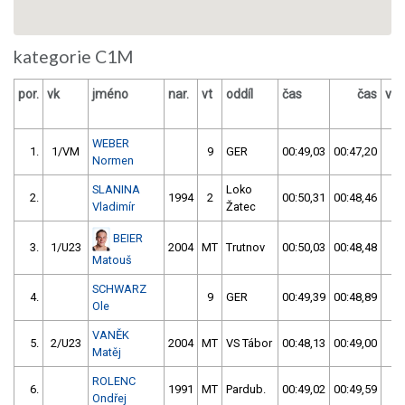
kategorie C1M
por.
vk
jméno
nar.
vt
oddíl
čas
čas
výs
WEBER
1.
1/VM
9
GER
00:49,03
00:47,20
00
Normen
SLANINA
Loko
2.
1994
2
00:50,31
00:48,46
00
Vladimír
Žatec
BEIER
3.
1/U23
2004
MT
Trutnov
00:50,03
00:48,48
00
Matouš
SCHWARZ
4.
9
GER
00:49,39
00:48,89
00
Ole
VANĚK
5.
2/U23
2004
MT
VS Tábor
00:48,13
00:49,00
00
Matěj
ROLENC
6.
1991
MT
Pardub.
00:49,02
00:49,59
00
Ondřej