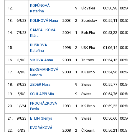
KOPŮNOVÁ
12.
9
Slovakia
00:50,98
00:56,
Katarína
13.
6/U23
KOLIHOVÁ Hana
2003
2
Soběslav
00:55,11
00:53,
ŠAMPALÍKOVÁ
14.
7/U23
2004
1
Boh.Pha
00:53,22
00:53,
Klára
DUŠKOVÁ
15.
1998
2
USK Pha
01:06,14
00:53,
Kateřina
16.
3/DS
VIKOVÁ Anna
2008
1
Trutnov
00:54,15
00:55,
BERGMANNOVÁ
17.
4/DS
2008
1
KK Brno
00:54,96
00:54,
Sandra
18.
8/U23
ZEDER Nora
9
Swiss
00:55,77
00:54,
19.
5/DS
SCHLÄPPI Mia
9
Swiss
00:54,76
00:55,
PROCHÁZKOVÁ
20.
1/VM
1983
1
KK Brno
00:59,22
00:55,
Pavla
21.
9/U23
ETLIN Glenys
9
Swiss
00:56,60
00:56,
DVOŘÁKOVÁ
22.
6/DS
2008
2
Č.Kruml.
00:56,21
00:57,