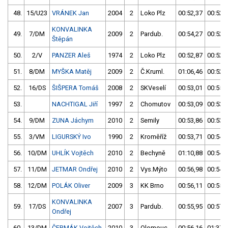
48.
15/U23
VRÁNEK Jan
2004
2
Loko Plz
00:52,37
00:52,
KONVALINKA
49.
7/DM
2009
2
Pardub.
00:54,27
00:52,
Štěpán
50.
2/V
PANZER Aleš
1974
2
Loko Plz
00:52,87
00:52,
51.
8/DM
MYŠKA Matěj
2009
2
Č.Kruml.
01:06,46
00:52,
52.
16/DS
ŠIŠPERA Tomáš
2008
2
SKVeselí
00:53,01
00:55,
53.
NACHTIGAL Jiří
1997
2
Chomutov
00:53,09
00:53,
54.
9/DM
ZUNA Jáchym
2010
2
Semily
00:53,86
00:53,
55.
3/VM
LIGURSKÝ Ivo
1990
2
Kroměříž
00:53,71
00:54,
56.
10/DM
UHLÍK Vojtěch
2010
2
Bechyně
01:10,88
00:54,
57.
11/DM
JETMAR Ondřej
2010
2
Vys.Mýto
00:56,98
00:54,
58.
12/DM
POLÁK Oliver
2009
3
KK Brno
00:56,11
00:55,
KONVALINKA
59.
17/DS
2007
3
Pardub.
00:55,95
00:57,
Ondřej
60.
13/DM
ČERMÁK Vojtěch
2010
3
Olomouc
00:56,16
01:37,