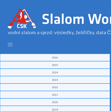
vodní slalom a sjezd: výsledky, žebříčky, data
2026
2025
2024
2023
2022
2021
2020
2019