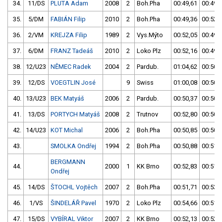
34.
11/DS
PLUTA Adam
2008
2
Boh.Pha
00:49,61
00:49,
35.
5/DM
FABIÁN Filip
2010
2
Boh.Pha
00:49,36
00:52,
36.
2/VM
KREJZA Filip
1989
2
Vys.Mýto
00:52,05
00:49,
37.
6/DM
FRANZ Tadeáš
2010
2
Loko Plz
00:52,16
00:49,
38.
12/U23
NĚMEC Radek
2004
2
Pardub.
01:04,62
00:50,
39.
12/DS
VOEGTLIN José
9
Swiss
01:00,08
00:50,
40.
13/U23
BEK Matyáš
2006
2
Pardub.
00:50,37
00:50,
41.
13/DS
PORTYCH Matyáš
2008
2
Trutnov
00:52,80
00:50,
42.
14/U23
KOT Michal
2006
2
Boh.Pha
00:50,85
00:50,
43.
SMOLKA Ondřej
1994
2
Boh.Pha
00:50,88
00:51,
BERGMANN
44.
2000
1
KK Brno
00:52,83
00:51,
Ondřej
45.
14/DS
ŠTOCHL Vojtěch
2007
2
Boh.Pha
00:51,71
00:53,
46.
1/VS
ŠINDELÁŘ Pavel
1970
2
Loko Plz
00:54,66
00:51,
47.
15/DS
VYBÍRAL Viktor
2007
2
KK Brno
00:52,13
00:52,