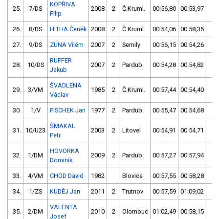
KOPŘIVA
25.
7/DS
2008
2
Č.Kruml.
00:56,80
00:53,97
00
Filip
26.
8/DS
HITHA Čeněk
2008
2
Č.Kruml.
00:54,06
00:58,35
00
27.
9/DS
ZUNA Vilém
2007
2
Semily
00:56,15
00:54,26
00
RUFFER
28.
10/DS
2007
2
Pardub.
00:54,28
00:54,82
00
Jakub
ŠVADLENA
29.
3/VM
1985
2
Č.Kruml.
00:57,44
00:54,40
00
Václav
30.
1/V
PISCHEK Jan
1977
2
Pardub.
00:55,47
00:54,68
00
ŠMAKAL
31.
10/U23
2003
2
Litovel
00:54,91
00:54,71
00
Petr
HOVORKA
32.
1/DM
2009
2
Pardub.
00:57,27
00:57,94
00
Dominik
33.
4/VM
CHOD David
1982
Blovice
00:57,55
00:58,28
00
34.
1/ZS
KUDĚJ Jan
2011
2
Trutnov
00:57,59
01:09,02
00
VALENTA
35.
2/DM
2010
2
Olomouc
01:02,49
00:58,15
00
Josef