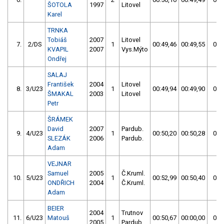
ŠOTOLA
1997
Litovel
Karel
TRNKA
Tobiáš
2007
Litovel
7.
2/DS
1
00:49,46
00:49,55
00:
KVAPIL
2007
Vys.Mýto
Ondřej
SALAJ
František
2004
Litovel
8.
3/U23
1
00:49,94
00:49,90
00:
ŠMAKAL
2003
Litovel
Petr
ŠRÁMEK
David
2007
Pardub.
9.
4/U23
1
00:50,20
00:50,28
00:
SLEZÁK
2006
Pardub.
Adam
VEJNAR
Samuel
2005
Č.Kruml.
10.
5/U23
1
00:52,99
00:50,40
00:
ONDŘICH
2004
Č.Kruml.
Adam
BEIER
2004
Trutnov
11.
6/U23
Matouš
1
00:50,67
00:00,00
00:
2005
Pardub.