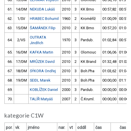
61.
14/DM
NEKUDA Lukáš
2010
3
KK Brno
00:57,82
00:57,
62.
1/SV
HRABEC Bohumil
1960
2
Kroměříž
01:00,09
00:57,
63.
15/DM
ŠAMÁNEK Filip
2010
2
KK Brno
00:57,20
01:05,
OUTRATA
64.
2/VS
1970
3
Pardub.
01:02,84
00:57,
Jindřich
65.
16/DM
KAFKA Martin
2010
3
Olomouc
01:06,06
01:00,
66.
17/DM
MRŮZEK David
2010
2
KK Brand
01:32,48
01:02,
67.
18/DM
SÝKORA Ondřej
2010
3
Boh.Pha
01:03,62
01:04,
68.
19/DM
SEIDL Marek
2010
3
Boh.Pha
00:00,00
01:11,
69.
KOBLÍŽEK Daniel
2000
3
Pardub.
00:00,00
00:00,
70.
TALÍŘ Matyáš
2007
2
Č.Kruml.
00:00,00
00:00,
kategorie C1W
por.
vk
jméno
nar.
vt
oddíl
čas
čas
v