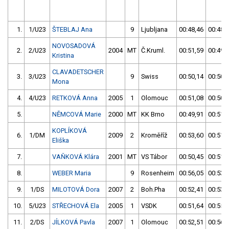
1.
1/U23
ŠTEBLAJ Ana
9
Ljubljana
00:48,46
00:48,
NOVOSADOVÁ
2.
2/U23
2004
MT
Č.Kruml.
00:51,59
00:49,
Kristina
CLAVADETSCHER
3.
3/U23
9
Swiss
00:50,14
00:50,
Mona
4.
4/U23
RETKOVÁ Anna
2005
1
Olomouc
00:51,08
00:50,
5.
NĚMCOVÁ Marie
2000
MT
KK Brno
00:49,91
00:51,
KOPLÍKOVÁ
6.
1/DM
2009
2
Kroměříž
00:53,60
00:51,
Eliška
7.
VAŇKOVÁ Klára
2001
MT
VS Tábor
00:50,45
00:51,
8.
WEBER Maria
9
Rosenheim
00:56,05
00:53,
9.
1/DS
MILOTOVÁ Dora
2007
2
Boh.Pha
00:52,41
00:53,
10.
5/U23
STŘECHOVÁ Ela
2005
1
VSDK
00:51,64
00:55,
11.
2/DS
JÍLKOVÁ Pavla
2007
1
Olomouc
00:52,51
00:56,