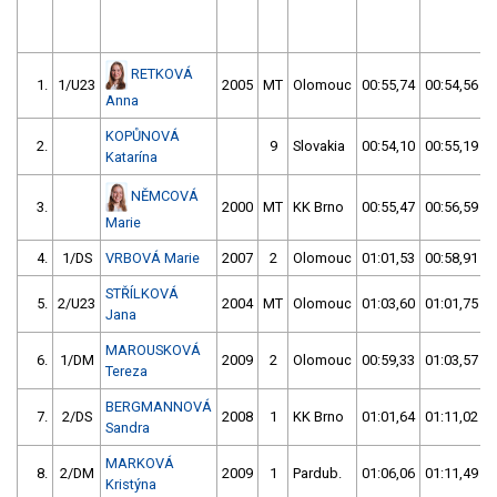
RETKOVÁ
1.
1/U23
2005
MT
Olomouc
00:55,74
00:54,56
Anna
KOPŮNOVÁ
2.
9
Slovakia
00:54,10
00:55,19
Katarína
NĚMCOVÁ
3.
2000
MT
KK Brno
00:55,47
00:56,59
Marie
4.
1/DS
VRBOVÁ Marie
2007
2
Olomouc
01:01,53
00:58,91
STŘÍLKOVÁ
5.
2/U23
2004
MT
Olomouc
01:03,60
01:01,75
Jana
MAROUSKOVÁ
6.
1/DM
2009
2
Olomouc
00:59,33
01:03,57
Tereza
BERGMANNOVÁ
7.
2/DS
2008
1
KK Brno
01:01,64
01:11,02
Sandra
MARKOVÁ
8.
2/DM
2009
1
Pardub.
01:06,06
01:11,49
Kristýna