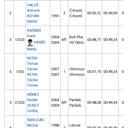
HALEŠ
Antonín
Č.Kruml.
2.
2
00:50,12
00:49,09
00:
NOVÁK
1991
Č.Kruml.
Martin
RAŠNER
Karel
2004
Boh.Pha
3.
1/U23
MT
00:48,77
00:49,24
00:
VANĚK
2004
VS Tábor
Matěj
RETEK
Toman
Václav
2007
Olomouc
3.
1/DS
1
00:47,75
00:49,24
00:
RETEK
2007
Olomouc
Václav
Toman
NĚMEC
Radek
2004
Pardub.
5.
2/U23
MT
00:48,28
00:49,34
00:
VESELÝ
2004
Pardub.
Ondřej
ŠMOLDAS
Michal
1998
Litovel
6.
2
00:50,16
00:49,49
00: