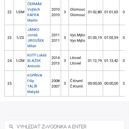
ČERMÁK
Vojtěch
2010
Olomouc
22.
1/DM
3
01:02,80
01:01,63
01:
KAFKA
2010
Olomouc
Martin
JANKO
Jonáš
2011
Vys.Mýto
23.
1/ZS
3
01:03,19
01:03,39
01:
JIROUŠEK
2011
Vys.Mýto
Milan
KUTÝ Lukáš
2014
Litovel
24.
1/ZM
BLAŽEK
3
01:12,79
01:13,42
01:
2013
Litovel
Antonín
KOPŘIVA
Filip
2008
Č.Kruml.
25.
3
00:00,00
00:00,00
59:
TALÍŘ
2007
Č.Kruml.
Matyáš