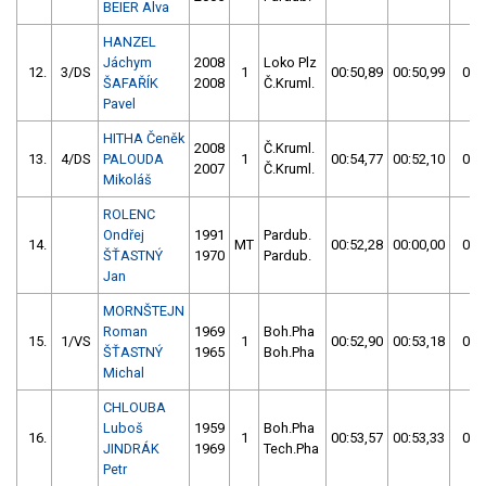
BEIER Alva
HANZEL
Jáchym
2008
Loko Plz
12.
3/DS
1
00:50,89
00:50,99
00:
ŠAFAŘÍK
2008
Č.Kruml.
Pavel
HITHA Čeněk
2008
Č.Kruml.
13.
4/DS
PALOUDA
1
00:54,77
00:52,10
00:
2007
Č.Kruml.
Mikoláš
ROLENC
Ondřej
1991
Pardub.
14.
MT
00:52,28
00:00,00
00:
ŠŤASTNÝ
1970
Pardub.
Jan
MORNŠTEJN
Roman
1969
Boh.Pha
15.
1/VS
1
00:52,90
00:53,18
00:
ŠŤASTNÝ
1965
Boh.Pha
Michal
CHLOUBA
Luboš
1959
Boh.Pha
16.
1
00:53,57
00:53,33
00:
JINDRÁK
1969
Tech.Pha
Petr