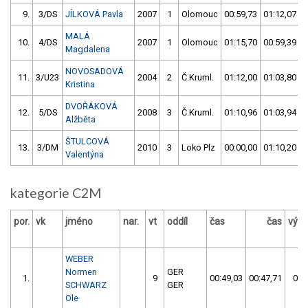
9.
3/DS
JÍLKOVÁ Pavla
2007
1
Olomouc
00:59,73
01:12,07
MALÁ
10.
4/DS
2007
1
Olomouc
01:15,70
00:59,39
Magdalena
NOVOSADOVÁ
11.
3/U23
2004
2
Č.Kruml.
01:12,00
01:03,80
Kristina
DVOŘÁKOVÁ
12.
5/DS
2008
3
Č.Kruml.
01:10,96
01:03,94
Alžběta
ŠTULCOVÁ
13.
3/DM
2010
3
Loko Plz
00:00,00
01:10,20
Valentýna
kategorie C2M
por.
vk
jméno
nar.
vt
oddíl
čas
čas
výsl
WEBER
Normen
GER
1.
9
00:49,03
00:47,71
00:
SCHWARZ
GER
Ole