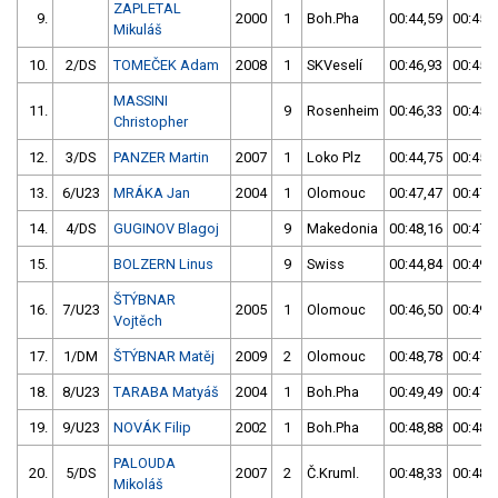
ZAPLETAL
9.
2000
1
Boh.Pha
00:44,59
00:45,
Mikuláš
10.
2/DS
TOMEČEK Adam
2008
1
SKVeselí
00:46,93
00:45,
MASSINI
11.
9
Rosenheim
00:46,33
00:45,
Christopher
12.
3/DS
PANZER Martin
2007
1
Loko Plz
00:44,75
00:45,
13.
6/U23
MRÁKA Jan
2004
1
Olomouc
00:47,47
00:47,
14.
4/DS
GUGINOV Blagoj
9
Makedonia
00:48,16
00:47,
15.
BOLZERN Linus
9
Swiss
00:44,84
00:49,
ŠTÝBNAR
16.
7/U23
2005
1
Olomouc
00:46,50
00:49,
Vojtěch
17.
1/DM
ŠTÝBNAR Matěj
2009
2
Olomouc
00:48,78
00:47,
18.
8/U23
TARABA Matyáš
2004
1
Boh.Pha
00:49,49
00:47,
19.
9/U23
NOVÁK Filip
2002
1
Boh.Pha
00:48,88
00:48,
PALOUDA
20.
5/DS
2007
2
Č.Kruml.
00:48,33
00:48,
Mikoláš