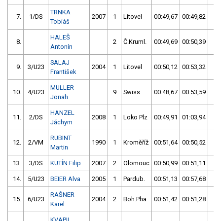
TRNKA
7.
1/DS
2007
1
Litovel
00:49,67
00:49,82
00
Tobiáš
HALEŠ
8.
2
Č.Kruml.
00:49,69
00:50,39
00
Antonín
SALAJ
9.
3/U23
2004
1
Litovel
00:50,12
00:53,32
00
František
MULLER
10.
4/U23
9
Swiss
00:48,67
00:53,59
00
Jonah
HANZEL
11.
2/DS
2008
1
Loko Plz
00:49,91
01:03,94
01
Jáchym
RUBINT
12.
2/VM
1990
1
Kroměříž
00:51,64
00:50,52
00
Martin
13.
3/DS
KUTÍN Filip
2007
2
Olomouc
00:50,99
00:51,11
00
14.
5/U23
BEIER Alva
2005
1
Pardub.
00:51,13
00:57,68
00
RAŠNER
15.
6/U23
2004
2
Boh.Pha
00:51,42
00:51,28
00
Karel
KVAPIL