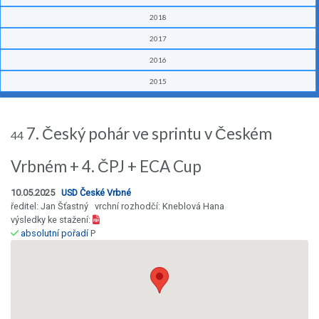
2018
2017
2016
2015
7. Český pohár ve sprintu v Českém
44
Vrbném + 4. ČPJ + ECA Cup
10.05.2025
USD České Vrbné
ředitel: Jan Šťastný vrchní rozhodčí: Kneblová Hana
výsledky ke stažení:
absolutní pořadí
P