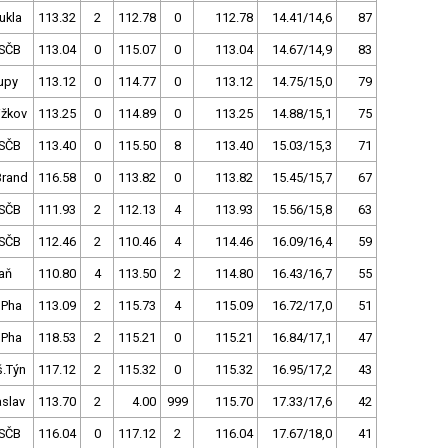
ukla
113.32
2
112.78
0
112.78
14.41/14,6
87
SČB
113.04
0
115.07
0
113.04
14.67/14,9
83
upy
113.12
0
114.77
0
113.12
14.75/15,0
79
ižkov
113.25
0
114.89
0
113.25
14.88/15,1
75
SČB
113.40
0
115.50
8
113.40
15.03/15,3
71
Brand
116.58
0
113.82
0
113.82
15.45/15,7
67
SČB
111.93
2
112.13
4
113.93
15.56/15,8
63
SČB
112.46
2
110.46
4
114.46
16.09/16,4
59
aň
110.80
4
113.50
2
114.80
16.43/16,7
55
 Pha
113.09
2
115.73
4
115.09
16.72/17,0
51
 Pha
118.53
2
115.21
0
115.21
16.84/17,1
47
š.Týn
117.12
2
115.32
0
115.32
16.95/17,2
43
slav
113.70
2
4.00
999
115.70
17.33/17,6
42
SČB
116.04
0
117.12
2
116.04
17.67/18,0
41