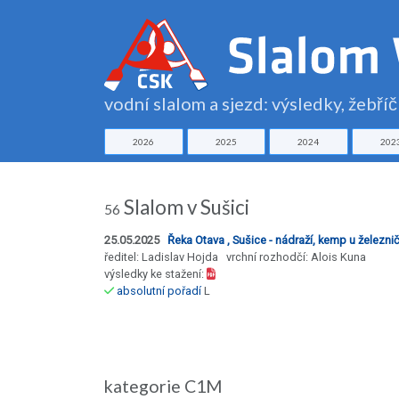
vodní slalom a sjezd: výsledky, žebří
2026
2025
2024
202
Slalom v Sušici
56
25.05.2025
Řeka Otava , Sušice - nádraží, kemp u železn
ředitel: Ladislav Hojda vrchní rozhodčí: Alois Kuna
výsledky ke stažení:
absolutní pořadí
L
kategorie C1M