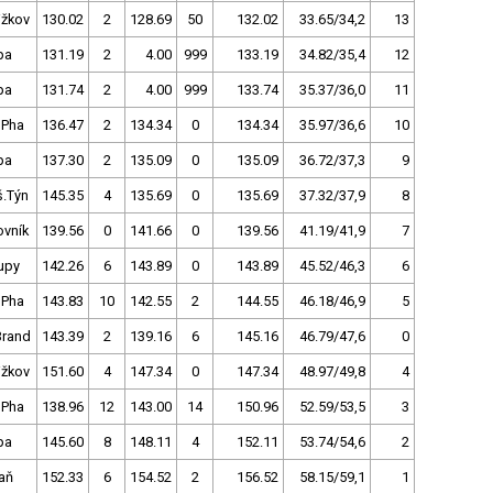
ižkov
130.02
2
128.69
50
132.02
33.65/34,2
13
pa
131.19
2
4.00
999
133.19
34.82/35,4
12
pa
131.74
2
4.00
999
133.74
35.37/36,0
11
 Pha
136.47
2
134.34
0
134.34
35.97/36,6
10
pa
137.30
2
135.09
0
135.09
36.72/37,3
9
š.Týn
145.35
4
135.69
0
135.69
37.32/37,9
8
ovník
139.56
0
141.66
0
139.56
41.19/41,9
7
upy
142.26
6
143.89
0
143.89
45.52/46,3
6
 Pha
143.83
10
142.55
2
144.55
46.18/46,9
5
Brand
143.39
2
139.16
6
145.16
46.79/47,6
0
ižkov
151.60
4
147.34
0
147.34
48.97/49,8
4
 Pha
138.96
12
143.00
14
150.96
52.59/53,5
3
pa
145.60
8
148.11
4
152.11
53.74/54,6
2
aň
152.33
6
154.52
2
156.52
58.15/59,1
1