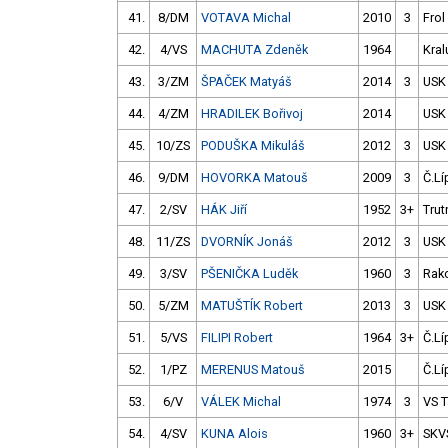
41.
8/DM
VOTAVA Michal
2010
3
Frol
42.
4/VS
MACHUTA Zdeněk
1964
Kral
43.
3/ZM
ŠPAČEK Matyáš
2014
3
USK
44.
4/ZM
HRADILEK Bořivoj
2014
USK
45.
10/ZS
PODUŠKA Mikuláš
2012
3
USK
46.
9/DM
HOVORKA Matouš
2009
3
Č.Lí
47.
2/SV
HÁK Jiří
1952
3+
Trut
48.
11/ZS
DVORNÍK Jonáš
2012
3
USK
49.
3/SV
PŠENIČKA Luděk
1960
3
Rak
50.
5/ZM
MATUŠTÍK Robert
2013
3
USK
51.
5/VS
FILIPI Robert
1964
3+
Č.Lí
52.
1/PZ
MERENUS Matouš
2015
Č.Lí
53.
6/V
VÁLEK Michal
1974
3
VS 
54.
4/SV
KUNA Alois
1960
3+
SKV