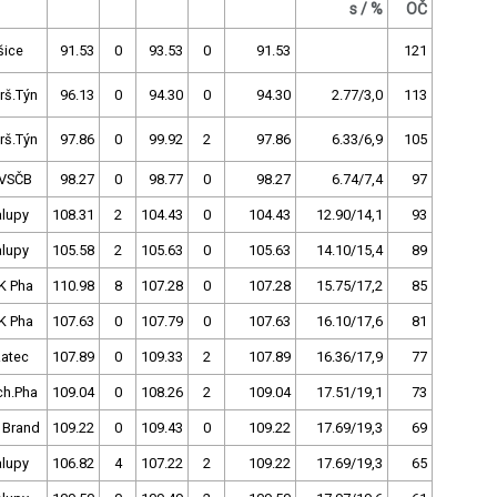
s / %
OČ
šice
91.53
0
93.53
0
91.53
121
rš.Týn
96.13
0
94.30
0
94.30
2.77/3,0
113
rš.Týn
97.86
0
99.92
2
97.86
6.33/6,9
105
VSČB
98.27
0
98.77
0
98.27
6.74/7,4
97
alupy
108.31
2
104.43
0
104.43
12.90/14,1
93
alupy
105.58
2
105.63
0
105.63
14.10/15,4
89
K Pha
110.98
8
107.28
0
107.28
15.75/17,2
85
K Pha
107.63
0
107.79
0
107.63
16.10/17,6
81
Žatec
107.89
0
109.33
2
107.89
16.36/17,9
77
ch.Pha
109.04
0
108.26
2
109.04
17.51/19,1
73
 Brand
109.22
0
109.43
0
109.22
17.69/19,3
69
alupy
106.82
4
107.22
2
109.22
17.69/19,3
65