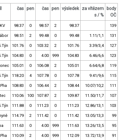
l
čas
pen
čas
pen
výsledek
za vítězem
body
s / %
OČ
.KV
98.37
0
98.57
2
98.37
139
Tábor
98.51
2
99.48
0
99.48
1.11/1,1
131
š.Týn
101.76
0
103.32
2
101.76
3.39/3,4
127
š.Týn
104.83
0
4.00
999
104.83
6.46/6,6
123
lonec
105.01
0
106.08
2
105.01
6.64/6,8
119
š.Týn
118.20
4
107.78
0
107.78
9.41/9,6
115
 Pha
108.83
0
106.44
2
108.44
10.07/10,2
111
tec
110.06
100
107.87
2
109.87
11.50/11,7
107
š.Týn
111.88
0
111.23
0
111.23
12.86/13,1
103
hyně
114.79
2
111.42
0
111.42
13.05/13,3
99
pa
111.63
0
4.00
999
111.63
13.26/13,5
95
 Pha
110.09
2
4.00
999
112.09
13.72/13,9
91