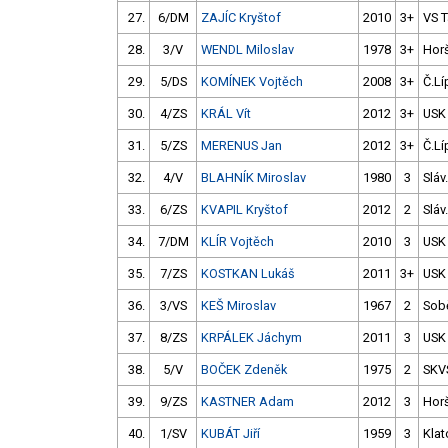
27.
6/DM
ZAJÍC Kryštof
2010
3+
VS 
28.
3/V
WENDL Miloslav
1978
3+
Hor
29.
5/DS
KOMÍNEK Vojtěch
2008
3+
Č.Lí
30.
4/ZS
KRÁL Vít
2012
3+
USK
31.
5/ZS
MERENUS Jan
2012
3+
Č.Lí
32.
4/V
BLAHNÍK Miroslav
1980
3
Sláv
33.
6/ZS
KVAPIL Kryštof
2012
2
Sláv
34.
7/DM
KLÍR Vojtěch
2010
3
USK
35.
7/ZS
KOSTKAN Lukáš
2011
3+
USK
36.
3/VS
KEŠ Miroslav
1967
2
Sob
37.
8/ZS
KRPÁLEK Jáchym
2011
3
USK
38.
5/V
BOČEK Zdeněk
1975
2
SKV
39.
9/ZS
KASTNER Adam
2012
3
Hor
40.
1/SV
KUBÁT Jiří
1959
3
Klat