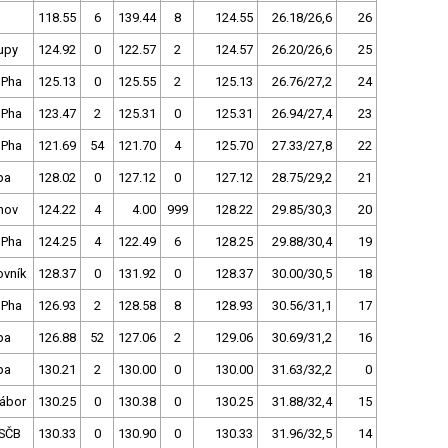
118.55
6
139.44
8
124.55
26.18/26,6
26
upy
124.92
0
122.57
2
124.57
26.20/26,6
25
 Pha
125.13
0
125.55
2
125.13
26.76/27,2
24
 Pha
123.47
2
125.31
0
125.31
26.94/27,4
23
 Pha
121.69
54
121.70
4
125.70
27.33/27,8
22
pa
128.02
0
127.12
0
127.12
28.75/29,2
21
nov
124.22
4
4.00
999
128.22
29.85/30,3
20
 Pha
124.25
4
122.49
6
128.25
29.88/30,4
19
ovník
128.37
0
131.92
0
128.37
30.00/30,5
18
 Pha
126.93
2
128.58
8
128.93
30.56/31,1
17
pa
126.88
52
127.06
2
129.06
30.69/31,2
16
pa
130.21
2
130.00
0
130.00
31.63/32,2
0
Tábor
130.25
0
130.38
0
130.25
31.88/32,4
15
SČB
130.33
0
130.90
0
130.33
31.96/32,5
14