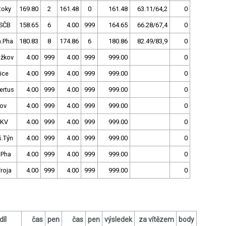
toky
169.80
2
161.48
0
161.48
63.11/64,2
0
SČB
158.65
6
4.00
999
164.65
66.28/67,4
0
h.Pha
180.83
8
174.86
6
180.86
82.49/83,9
0
ižkov
4.00
999
4.00
999
999.00
0
ice
4.00
999
4.00
999
999.00
0
ertus
4.00
999
4.00
999
999.00
0
nov
4.00
999
4.00
999
999.00
0
.KV
4.00
999
4.00
999
999.00
0
š.Týn
4.00
999
4.00
999
999.00
0
.Pha
4.00
999
4.00
999
999.00
0
roja
4.00
999
4.00
999
999.00
0
díl
čas
pen
čas
pen
výsledek
za vítězem
body