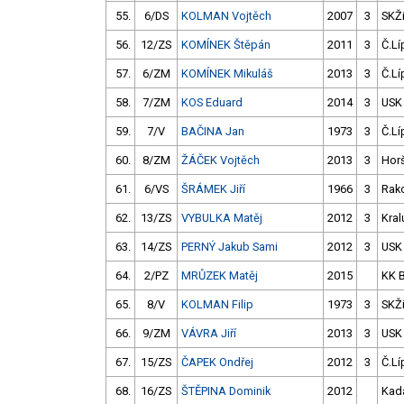
55.
6/DS
KOLMAN Vojtěch
2007
3
SKŽ
56.
12/ZS
KOMÍNEK Štěpán
2011
3
Č.Lí
57.
6/ZM
KOMÍNEK Mikuláš
2013
3
Č.Lí
58.
7/ZM
KOS Eduard
2014
3
USK
59.
7/V
BAČINA Jan
1973
3
Č.Lí
60.
8/ZM
ŽÁČEK Vojtěch
2013
3
Hor
61.
6/VS
ŠRÁMEK Jiří
1966
3
Rak
62.
13/ZS
VYBULKA Matěj
2012
3
Kral
63.
14/ZS
PERNÝ Jakub Sami
2012
3
USK
64.
2/PZ
MRŮZEK Matěj
2015
KK 
65.
8/V
KOLMAN Filip
1973
3
SKŽ
66.
9/ZM
VÁVRA Jiří
2013
3
USK
67.
15/ZS
ČAPEK Ondřej
2012
3
Č.Lí
68.
16/ZS
ŠTĚPINA Dominik
2012
Kad