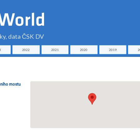
čky, data ČSK DV
3
2022
2021
2020
2019
2
ičního mostu