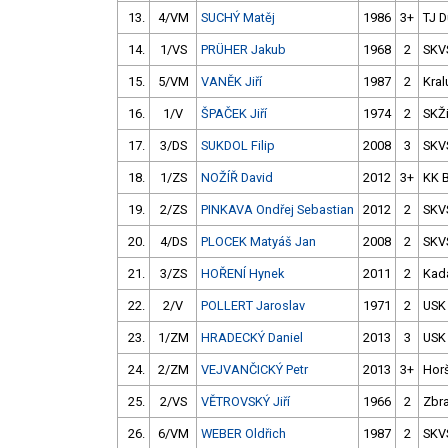
13.
4/VM
SUCHÝ Matěj
1986
3+
TJ D
14.
1/VS
PRÜHER Jakub
1968
2
SKV
15.
5/VM
VANĚK Jiří
1987
2
Kral
16.
1/V
ŠPAČEK Jiří
1974
2
SKŽ
17.
3/DS
SUKDOL Filip
2008
3
SKV
18.
1/ZS
NOŽÍŘ David
2012
3+
KK 
19.
2/ZS
PINKAVA Ondřej Sebastian
2012
2
SKV
20.
4/DS
PLOCEK Matyáš Jan
2008
2
SKV
21.
3/ZS
HOŘENÍ Hynek
2011
2
Kad
22.
2/V
POLLERT Jaroslav
1971
2
USK
23.
1/ZM
HRADECKÝ Daniel
2013
3
USK
24.
2/ZM
VEJVANČICKÝ Petr
2013
3+
Hor
25.
2/VS
VĚTROVSKÝ Jiří
1966
2
Zbra
26.
6/VM
WEBER Oldřich
1987
2
SKV