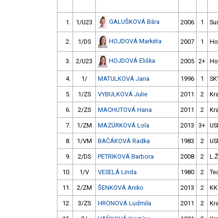
GALUŠKOVÁ Bára
1.
1/U23
2006
1
Su
HOJDOVÁ Markéta
2.
1/DS
2007
1
Ho
HOJDOVÁ Eliška
3.
2/U23
2005
2+
Ho
4.
1/
MATULKOVÁ Jana
1996
1
SK
5.
1/ZS
VYBULKOVÁ Julie
2011
2
Kr
6.
2/ZS
MACHUTOVÁ Hana
2011
2
Kr
7.
1/ZM
MAZÚRKOVÁ Lola
2013
3+
US
8.
1/VM
BAČÁKOVÁ Radka
1983
2
US
9.
2/DS
PETRIKOVÁ Barbora
2008
2
L.
10.
1/V
VESELÁ Linda
1980
2
Te
11.
2/ZM
ŠENKOVÁ Aniko
2013
2
KK
12.
3/ZS
HRONOVÁ Ludmila
2011
2
Kr