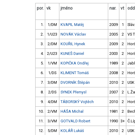
por.
vk
jméno
nar.
vt
oddí
1.
1/DM
KVAPIL Matěj
2009
1
Sláv
2.
1/U23
NOVÁK Václav
2005
2
VS 
3.
2/DM
KOUŘIL Hynek
2009
2
Hor
4.
2/U23
KUNEŠ Daniel
2003
2
Hor
5.
1/VM
KOPIČKA Ondřej
1989
2
Jab
6.
1/DS
KLIMENT Tomáš
2008
2
Hor
7.
3/DM
DVORNÍK Štěpán
2010
2
USK
8.
2/DS
SYNEK Přemysl
2007
2
L.Ža
9.
4/DM
TÁBORSKÝ Vojtěch
2010
2
Hor
10.
2/VM
HÁŠA Michal
1981
2
Bec
11.
3/VM
GOTVALD Robert
1990
3+
Č.Lí
12.
5/DM
KOLÁŘ Lukáš
2010
2
USK