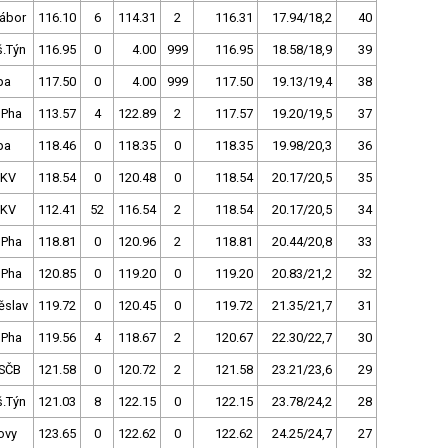
Tábor
116.10
6
114.31
2
116.31
17.94/18,2
40
š.Týn
116.95
0
4.00
999
116.95
18.58/18,9
39
pa
117.50
0
4.00
999
117.50
19.13/19,4
38
 Pha
113.57
4
122.89
2
117.57
19.20/19,5
37
pa
118.46
0
118.35
0
118.35
19.98/20,3
36
.KV
118.54
0
120.48
0
118.54
20.17/20,5
35
.KV
112.41
52
116.54
2
118.54
20.17/20,5
34
 Pha
118.81
0
120.96
2
118.81
20.44/20,8
33
 Pha
120.85
0
119.20
0
119.20
20.83/21,2
32
ěslav
119.72
0
120.45
0
119.72
21.35/21,7
31
 Pha
119.56
4
118.67
2
120.67
22.30/22,7
30
SČB
121.58
0
120.72
2
121.58
23.21/23,6
29
š.Týn
121.03
8
122.15
0
122.15
23.78/24,2
28
ovy
123.65
0
122.62
0
122.62
24.25/24,7
27