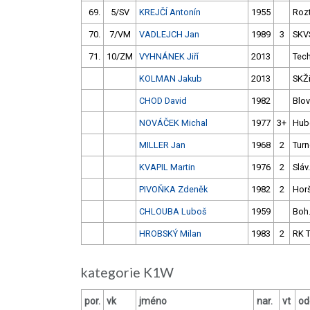
69.
5/SV
KREJČÍ Antonín
1955
Roz
70.
7/VM
VADLEJCH Jan
1989
3
SKV
71.
10/ZM
VYHNÁNEK Jiří
2013
Tec
KOLMAN Jakub
2013
SKŽ
CHOD David
1982
Blov
NOVÁČEK Michal
1977
3+
Hub
MILLER Jan
1968
2
Tur
KVAPIL Martin
1976
2
Sláv
PIVOŇKA Zdeněk
1982
2
Hor
CHLOUBA Luboš
1959
Boh
HROBSKÝ Milan
1983
2
RK T
kategorie K1W
por.
vk
jméno
nar.
vt
od