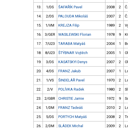
13.
1/DS
ŠAFAŘÍK Pavel
2008
2
Č
14.
2/DS
PALOUDA Mikoláš
2007
2
Č
15.
1/VM
KREJZA Filip
1989
2
V
16.
3/GER
WASILEWSKI Florian
1978
9
K
17.
7/U23
TARABA Matyáš
2004
1
B
18.
8/U23
ŠTÝBNAR Vojtěch
2005
1
O
19.
3/DS
KASATSKYI Denys
2007
2
O
20.
4/DS
FRANZ Jakub
2007
1
L
21.
1/VS
ŠINDELÁŘ Pavel
1970
2
L
22.
2/V
POLÍVKA Radek
1980
2
S
23.
2/GBR
CHRISTIE Jamie
1972
9
S
24.
1/DM
FRANZ Tadeáš
2010
2
L
25.
5/DS
PORTYCH Matyáš
2008
2
T
26.
2/DM
SLÁDEK Michal
2009
2
L