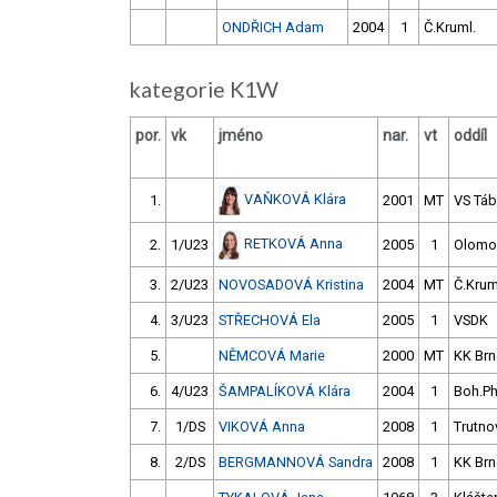
ONDŘICH Adam
2004
1
Č.Kruml.
kategorie K1W
por.
vk
jméno
nar.
vt
oddíl
VAŇKOVÁ Klára
1.
2001
MT
VS Táb
RETKOVÁ Anna
2.
1/U23
2005
1
Olomo
3.
2/U23
NOVOSADOVÁ Kristina
2004
MT
Č.Krum
4.
3/U23
STŘECHOVÁ Ela
2005
1
VSDK
5.
NĚMCOVÁ Marie
2000
MT
KK Br
6.
4/U23
ŠAMPALÍKOVÁ Klára
2004
1
Boh.P
7.
1/DS
VIKOVÁ Anna
2008
1
Trutno
8.
2/DS
BERGMANNOVÁ Sandra
2008
1
KK Br