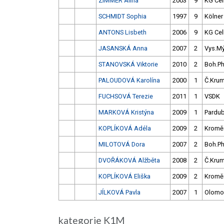
ZIMMER Alina
2003
9
KG Cel
SCHMIDT Sophia
1997
9
Kölner
ANTONS Lisbeth
2006
9
KG Cel
JASANSKÁ Anna
2007
2
Vys.M
STANOVSKÁ Viktorie
2010
2
Boh.P
PALOUDOVÁ Karolína
2000
1
Č.Krum
FUCHSOVÁ Terezie
2011
1
VSDK
MARKOVÁ Kristýna
2009
1
Pardub
KOPLÍKOVÁ Adéla
2009
2
Kroměř
MILOTOVÁ Dora
2007
2
Boh.P
DVOŘÁKOVÁ Alžběta
2008
2
Č.Krum
KOPLÍKOVÁ Eliška
2009
2
Kroměř
JÍLKOVÁ Pavla
2007
1
Olomo
kategorie K1M