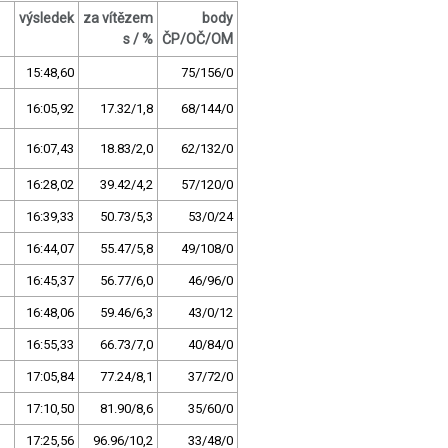
výsledek
za vítězem
body
s / %
ČP/OČ/OM
15:48,60
75/156/0
16:05,92
17.32/1,8
68/144/0
16:07,43
18.83/2,0
62/132/0
16:28,02
39.42/4,2
57/120/0
16:39,33
50.73/5,3
53/0/24
16:44,07
55.47/5,8
49/108/0
16:45,37
56.77/6,0
46/96/0
16:48,06
59.46/6,3
43/0/12
16:55,33
66.73/7,0
40/84/0
17:05,84
77.24/8,1
37/72/0
17:10,50
81.90/8,6
35/60/0
17:25,56
96.96/10,2
33/48/0