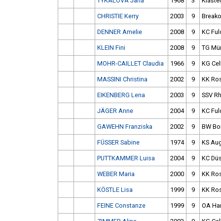
TYKALOVÁ Jana
1968
3
Klášter
CHRISTIE Kerry
2003
9
Breako
DENNER Amelie
2008
9
KC Ful
KLEIN Fini
2008
9
TG Mü
MOHR-CAILLET Claudia
1966
9
KG Cel
MASSINI Christina
2002
9
KK Ro
EIKENBERG Lena
2003
9
SSV Rh
JÄGER Anne
2004
9
KC Ful
GAWEHN Franziska
2002
9
BW Bo
FÜSSER Sabine
1974
9
KS Au
PUTTKAMMER Luisa
2004
9
KC Düs
WEBER Maria
2000
9
KK Ro
KÖSTLE Lisa
1999
9
KK Ro
FEINE Constanze
1999
9
OA Ha