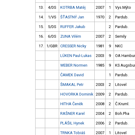
13.
4/DS
KOTRBA Matěj
2007
1
Vys.Mýto
14.
1/VS
ŠŤASTNÝ Jan
1970
2
Pardub.
15.
5/DS
RUFFER Jakub
2
Pardub.
16.
6/DS
ZUNA Vilém
2007
2
Semily
17.
1/GBR
CRESSER Nicky
1981
9
NKC
LÜKEN Paul-Lukas
2003
9
OA Hambu
WEBER Normen
1985
9
KS Augsbu
ČAMEK David
1
Pardub.
ŠMAKAL Petr
2003
2
Litovel
HOVORKA Dominik
2009
2
Pardub.
HITHA Čeněk
2008
2
Č.Kruml.
RAŠNER Karel
2004
2
Boh.Pha
PLÁŠIL Hynek
2006
2
Pardub.
TRNKA Tobiáš
2007
1
Litovel