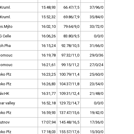
.Kruml.
15:48,93
66.47/7,5
37/96/0
.Kruml.
15:52,32
69.86/7,9
35/84/0
ys.Mýto
16:02,10
79.64/9,0
33/72/0
G Celle
16:06,26
83.80/9,5
0/0/0
oh.Pha
16:15,24
92.78/10,5
31/66/0
lomouc
16:19,78
97.32/11,0
29/0/36
lomouc
16:21,61
99.15/11,2
27/0/24
oko Plz
16:23,25
100.79/11,4
25/60/0
oko Plz
16:26,83
104.37/11,8
23/54/0
láv.HK
16:31,77
109.31/12,4
21/48/0
oar valley
16:52,18
129.72/14,7
0/0/0
oko Plz
16:59,93
137.47/15,6
19/42/0
rutnov
17:07,94
145.48/16,5
17/36/0
oko Plz
17:18,03
155.57/17,6
15/30/0