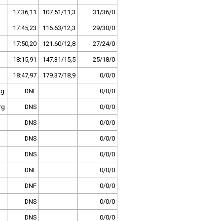
17:36,11
107.51/11,3
31/36/0
17:45,23
116.63/12,3
29/30/0
17:50,20
121.60/12,8
27/24/0
18:15,91
147.31/15,5
25/18/0
18:47,97
179.37/18,9
0/0/0
rg
DNF
0/0/0
rg
DNS
0/0/0
DNS
0/0/0
DNS
0/0/0
DNS
0/0/0
DNF
0/0/0
DNF
0/0/0
DNS
0/0/0
DNS
0/0/0