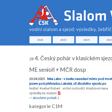
vodní slalom a sjezd: výsledky, žebří
2026
2025
2024
202
4. Český pohár v klasickém sjez
28
ME senioři + MČR dosp
20.04.2025
řeka Labe - v úseku nasedací místo pod mo
jezem pod přehradou Labská, cíl dlouhého sjezdu po
ředitel: Knebel Robert vrchní rozhodčí: Kneblová Hana
výsledky ke stažení:
absolutní pořadí
J
kategorie C1M