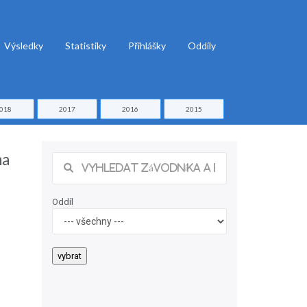
Výsledky
Statistiky
Přihlášky
Oddíly
018
2017
2016
2015
na
Oddíl