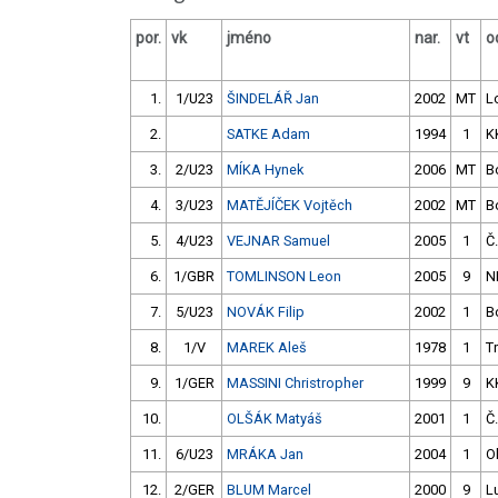
por.
vk
jméno
nar.
vt
o
1.
1/U23
ŠINDELÁŘ Jan
2002
MT
L
2.
SATKE Adam
1994
1
K
3.
2/U23
MÍKA Hynek
2006
MT
B
4.
3/U23
MATĚJÍČEK Vojtěch
2002
MT
B
5.
4/U23
VEJNAR Samuel
2005
1
Č
6.
1/GBR
TOMLINSON Leon
2005
9
N
7.
5/U23
NOVÁK Filip
2002
1
B
8.
1/V
MAREK Aleš
1978
1
T
9.
1/GER
MASSINI Christropher
1999
9
K
10.
OLŠÁK Matyáš
2001
1
Č
11.
6/U23
MRÁKA Jan
2004
1
O
12.
2/GER
BLUM Marcel
2000
9
L