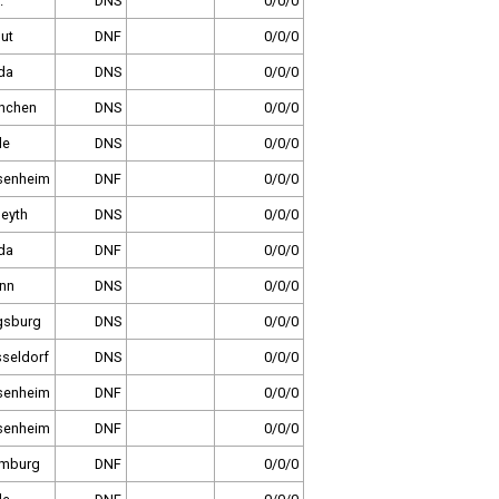
.
DNS
0/0/0
ut
DNF
0/0/0
da
DNS
0/0/0
nchen
DNS
0/0/0
le
DNS
0/0/0
senheim
DNF
0/0/0
eyth
DNS
0/0/0
da
DNF
0/0/0
nn
DNS
0/0/0
gsburg
DNS
0/0/0
seldorf
DNS
0/0/0
senheim
DNF
0/0/0
senheim
DNF
0/0/0
mburg
DNF
0/0/0