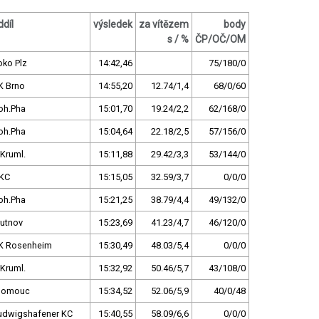
ddíl
výsledek
za vítězem
body
s / %
ČP/OČ/OM
oko Plz
14:42,46
75/180/0
K Brno
14:55,20
12.74/1,4
68/0/60
oh.Pha
15:01,70
19.24/2,2
62/168/0
oh.Pha
15:04,64
22.18/2,5
57/156/0
.Kruml.
15:11,88
29.42/3,3
53/144/0
KC
15:15,05
32.59/3,7
0/0/0
oh.Pha
15:21,25
38.79/4,4
49/132/0
rutnov
15:23,69
41.23/4,7
46/120/0
K Rosenheim
15:30,49
48.03/5,4
0/0/0
.Kruml.
15:32,92
50.46/5,7
43/108/0
lomouc
15:34,52
52.06/5,9
40/0/48
udwigshafener KC
15:40,55
58.09/6,6
0/0/0