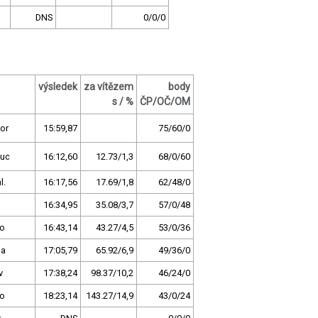
DNS
0/0/0
výsledek
za vítězem
body
s / %
ČP/OČ/OM
or
15:59,87
75/60/0
uc
16:12,60
12.73/1,3
68/0/60
l.
16:17,56
17.69/1,8
62/48/0
16:34,95
35.08/3,7
57/0/48
no
16:43,14
43.27/4,5
53/0/36
ha
17:05,79
65.92/6,9
49/36/0
v
17:38,24
98.37/10,2
46/24/0
no
18:23,14
143.27/14,9
43/0/24