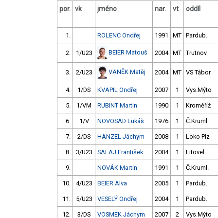
por.
vk
jméno
nar.
vt
oddíl
1.
ROLENC Ondřej
1991
MT
Pardub.
BEIER Matouš
2.
1/U23
2004
MT
Trutnov
VANĚK Matěj
3.
2/U23
2004
MT
VS Tábor
4.
1/DS
KVAPIL Ondřej
2007
1
Vys.Mýto
5.
1/VM
RUBINT Martin
1990
1
Kroměříž
6.
1/V
NOVOSAD Lukáš
1976
1
Č.Kruml.
7.
2/DS
HANZEL Jáchym
2008
1
Loko Plz
8.
3/U23
SALAJ František
2004
1
Litovel
9.
NOVÁK Martin
1991
1
Č.Kruml.
10.
4/U23
BEIER Alva
2005
1
Pardub.
11.
5/U23
VESELÝ Ondřej
2004
1
Pardub.
12.
3/DS
VOSMEK Jáchym
2007
2
Vys.Mýto