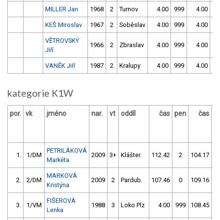
MILLER Jan
1968
2
Turnov
4.00
999
4.00
99
KEŠ Miroslav
1967
2
Soběslav
4.00
999
4.00
99
VĚTROVSKÝ
1966
2
Zbraslav
4.00
999
4.00
99
Jiří
VANĚK Jiří
1987
2
Kralupy
4.00
999
4.00
99
kategorie K1W
por.
vk
jméno
nar.
vt
oddíl
čas
pen
čas
p
PETRILÁKOVÁ
1.
1/DM
2009
3+
Klášter.
112.42
2
104.17
Markéta
MARKOVÁ
2.
2/DM
2009
2
Pardub.
107.46
0
109.16
Kristýna
FIŠEROVÁ
3.
1/VM
1988
3
Loko Plz
4.00
999
108.45
Lenka