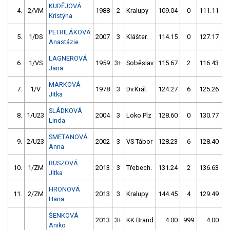
KUDĚJOVÁ
4.
2/VM
1988
2
Kralupy
109.04
0
111.11
Kristýna
PETRILÁKOVÁ
5.
1/DS
2007
3
Klášter.
114.15
0
127.17
Anastázie
LAGNEROVÁ
6.
1/VS
1959
3+
Soběslav
115.67
2
116.43
Jana
MARKOVÁ
7.
1/V
1978
3
Dv.Král.
124.27
6
125.26
Jitka
SLÁDKOVÁ
8.
1/U23
2004
3
Loko Plz
128.60
0
130.77
Linda
SMETANOVÁ
9.
2/U23
2002
3
VS Tábor
128.23
6
128.40
Anna
RUSZOVÁ
10.
1/ZM
2013
3
Třebech.
131.24
2
136.63
Jitka
HRONOVÁ
11.
2/ZM
2013
3
Kralupy
144.45
4
129.49
Hana
ŠENKOVÁ
2013
3+
KK Brand
4.00
999
4.00
9
Aniko