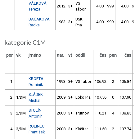
VÁLKOVÁ
VS
2012
3+
4.00
999
4.00
999
Tereza
Tábor
BAČÁKOVÁ
USK
1983
3+
4.00
999
4.00
999
Radka
Pha
kategorie C1M
por.
vk
jméno
nar.
vt
oddíl
čas
pen
čas
pe
KROFTA
1.
1993
3+
VS Tábor
106.92
2
106.84
0
Dominik
SLÁDEK
2.
1/DM
2009
3+
Loko Plz
107.56
0
107.90
2
Michal
STOLÍN
3.
2/DM
2008
3+
Trutnov
110.21
4
108.85
0
Antonín
ROLINEC
4.
3/DM
2008
3+
Klášter.
111.58
2
107.74
4
František