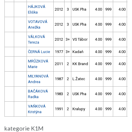
HÁJKOVÁ
2012
3
USK Pha
4.00
999
4.00
9
Eliška
VOTAVOVÁ
2012
3
USK Pha
4.00
999
4.00
9
Anežka
VÁLKOVÁ
2012
3+
VS Tábor
4.00
999
4.00
9
Tereza
ČERNÁ Lucie
1977
3+
Kadaň
4.00
999
4.00
9
MRŮZKOVÁ
2011
2
KK Brand
4.00
999
4.00
9
Marie
MILYANOVÁ
1987
2
L.Žatec
4.00
999
4.00
9
Andrea
BAČÁKOVÁ
1983
2
USK Pha
4.00
999
4.00
9
Radka
VAŇKOVÁ
1991
2
Kralupy
4.00
999
4.00
9
Kristýna
kategorie K1M