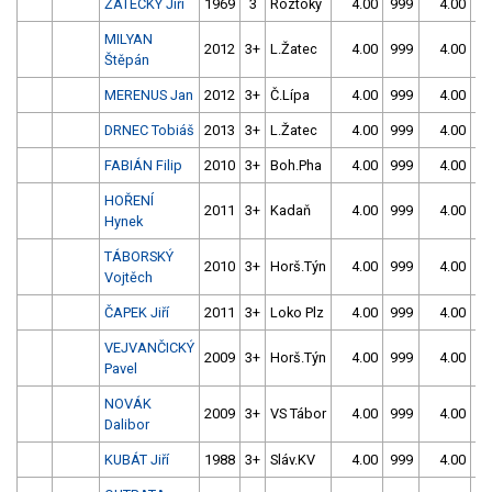
ŽATECKÝ Jiří
1969
3
Roztoky
4.00
999
4.00
9
MILYAN
2012
3+
L.Žatec
4.00
999
4.00
9
Štěpán
MERENUS Jan
2012
3+
Č.Lípa
4.00
999
4.00
9
DRNEC Tobiáš
2013
3+
L.Žatec
4.00
999
4.00
9
FABIÁN Filip
2010
3+
Boh.Pha
4.00
999
4.00
9
HOŘENÍ
2011
3+
Kadaň
4.00
999
4.00
9
Hynek
TÁBORSKÝ
2010
3+
Horš.Týn
4.00
999
4.00
9
Vojtěch
ČAPEK Jiří
2011
3+
Loko Plz
4.00
999
4.00
9
VEJVANČICKÝ
2009
3+
Horš.Týn
4.00
999
4.00
9
Pavel
NOVÁK
2009
3+
VS Tábor
4.00
999
4.00
9
Dalibor
KUBÁT Jiří
1988
3+
Sláv.KV
4.00
999
4.00
9