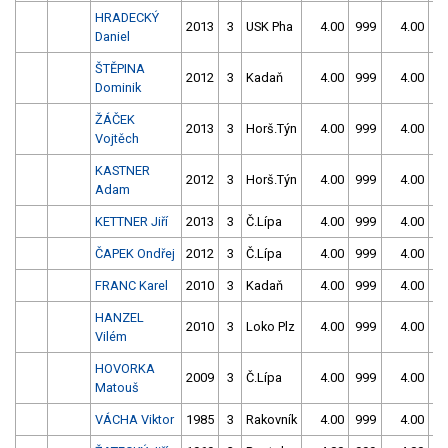
HRADECKÝ
2013
3
USK Pha
4.00
999
4.00
9
Daniel
ŠTĚPINA
2012
3
Kadaň
4.00
999
4.00
9
Dominik
ŽÁČEK
2013
3
Horš.Týn
4.00
999
4.00
9
Vojtěch
KASTNER
2012
3
Horš.Týn
4.00
999
4.00
9
Adam
KETTNER Jiří
2013
3
Č.Lípa
4.00
999
4.00
9
ČAPEK Ondřej
2012
3
Č.Lípa
4.00
999
4.00
9
FRANC Karel
2010
3
Kadaň
4.00
999
4.00
9
HANZEL
2010
3
Loko Plz
4.00
999
4.00
9
Vilém
HOVORKA
2009
3
Č.Lípa
4.00
999
4.00
9
Matouš
VÁCHA Viktor
1985
3
Rakovník
4.00
999
4.00
9