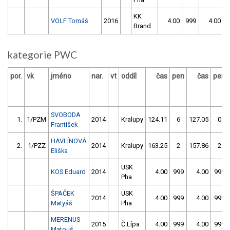
KK
VOLF Tomáš
2016
4.00
999
4.00
9
Brand
kategorie PWC
por.
vk
jméno
nar.
vt
oddíl
čas
pen
čas
pen
SVOBODA
1.
1/PZM
2014
Kralupy
124.11
6
127.05
0
František
HAVLÍNOVÁ
2.
1/PZZ
2014
Kralupy
163.25
2
157.86
2
Eliška
USK
KOS Eduard
2014
4.00
999
4.00
999
Pha
ŠPAČEK
USK
2014
4.00
999
4.00
999
Matyáš
Pha
MERENUS
2015
Č.Lípa
4.00
999
4.00
999
Matouš