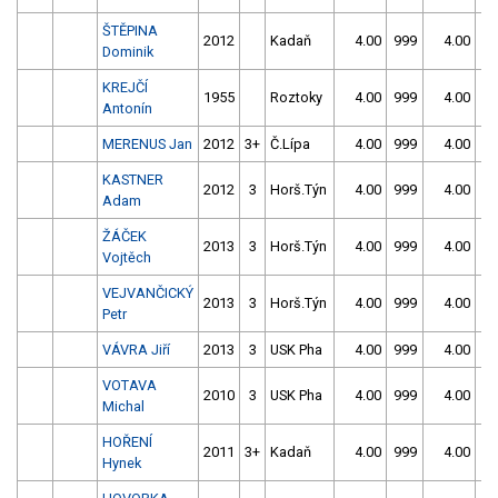
ŠTĚPINA
2012
Kadaň
4.00
999
4.00
99
Dominik
KREJČÍ
1955
Roztoky
4.00
999
4.00
99
Antonín
MERENUS Jan
2012
3+
Č.Lípa
4.00
999
4.00
99
KASTNER
2012
3
Horš.Týn
4.00
999
4.00
99
Adam
ŽÁČEK
2013
3
Horš.Týn
4.00
999
4.00
99
Vojtěch
VEJVANČICKÝ
2013
3
Horš.Týn
4.00
999
4.00
99
Petr
VÁVRA Jiří
2013
3
USK Pha
4.00
999
4.00
99
VOTAVA
2010
3
USK Pha
4.00
999
4.00
99
Michal
HOŘENÍ
2011
3+
Kadaň
4.00
999
4.00
99
Hynek