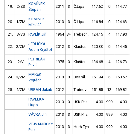
KOMÍNEK
19.
2/ZS
2011
3
Č.Lípa
117.62
0
114.77
Štěpán
KOMÍNEK
20.
1/ZM
2013
3
Č.Lípa
116.84
0
124.63
Mikuláš
21.
3/VS
PAVLÍK Jiří
1964
3+
Třebech.
124.15
4
117.90
JEDLIČKA
22.
2/ZM
2012
3
Klášter.
120.33
0
114.45
Adam Kryštof
PETRILÁK
23.
2/V
1975
3
Klášter.
136.68
4
126.73
Pavel
MAREK
24.
3/ZM
2013
3
Dv.Král.
161.94
6
150.57
Vojtěch
25.
4/ZM
URBAN Jakub
2012
Trutnov
151.85
12
169.82
1
PAVELKA
2013
3
USK Pha
4.00
999
4.00
9
Hugo
VÁVRA Jiří
2013
3
USK Pha
4.00
999
4.00
9
VEJVANČICKÝ
2013
3
Horš.Týn
4.00
999
4.00
9
Petr