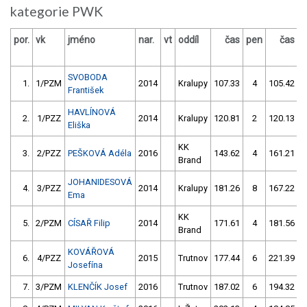
kategorie PWK
por.
vk
jméno
nar.
vt
oddíl
čas
pen
čas
p
SVOBODA
1.
1/PZM
2014
Kralupy
107.33
4
105.42
František
HAVLÍNOVÁ
2.
1/PZZ
2014
Kralupy
120.81
2
120.13
Eliška
KK
3.
2/PZZ
PEŠKOVÁ Adéla
2016
143.62
4
161.21
Brand
JOHANIDESOVÁ
4.
3/PZZ
2014
Kralupy
181.26
8
167.22
Ema
KK
5.
2/PZM
CÍSAŘ Filip
2014
171.61
4
181.56
Brand
KOVÁŘOVÁ
6.
4/PZZ
2015
Trutnov
177.44
6
221.39
Josefína
7.
3/PZM
KLENČÍK Josef
2016
Trutnov
187.02
6
194.32