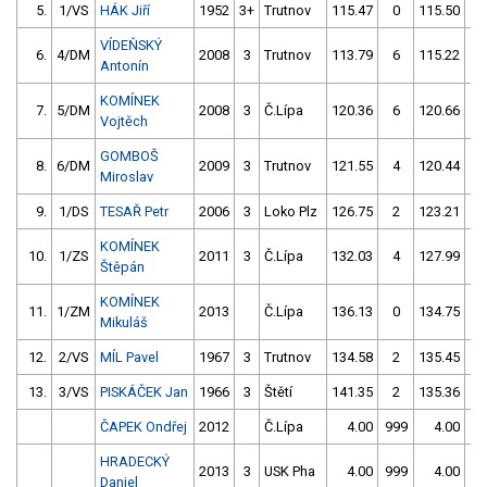
5.
1/VS
HÁK Jiří
1952
3+
Trutnov
115.47
0
115.50
2
VÍDEŇSKÝ
6.
4/DM
2008
3
Trutnov
113.79
6
115.22
4
Antonín
KOMÍNEK
7.
5/DM
2008
3
Č.Lípa
120.36
6
120.66
0
Vojtěch
GOMBOŠ
8.
6/DM
2009
3
Trutnov
121.55
4
120.44
8
Miroslav
9.
1/DS
TESAŘ Petr
2006
3
Loko Plz
126.75
2
123.21
4
KOMÍNEK
10.
1/ZS
2011
3
Č.Lípa
132.03
4
127.99
4
Štěpán
KOMÍNEK
11.
1/ZM
2013
Č.Lípa
136.13
0
134.75
0
Mikuláš
12.
2/VS
MÍL Pavel
1967
3
Trutnov
134.58
2
135.45
0
13.
3/VS
PISKÁČEK Jan
1966
3
Štětí
141.35
2
135.36
2
ČAPEK Ondřej
2012
Č.Lípa
4.00
999
4.00
99
HRADECKÝ
2013
3
USK Pha
4.00
999
4.00
99
Daniel