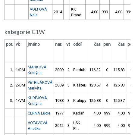
VOLFOVÁ
KK
2014
4.00
999
4.00
999
Nela
Brand
kategorie C1W
por.
vk
jméno
nar.
vt
oddíl
čas
pen
čas
pen
MARKOVÁ
1.
1/DM
2009
2
Pardub.
116.32
0
115.83
0
Kristýna
PETRILÁKOVÁ
2.
2/DM
2009
3
Klášter.
128.67
4
125.83
0
Markéta
KUDĚJOVÁ
3.
1/VM
1988
3
Kralupy
126.88
0
125.37
4
Kristýna
ČERNÁ Lucie
1977
Kadaň
4.00
999
4.00
999
VOTAVOVÁ
USK
2012
3
4.00
999
4.00
999
Anežka
Pha