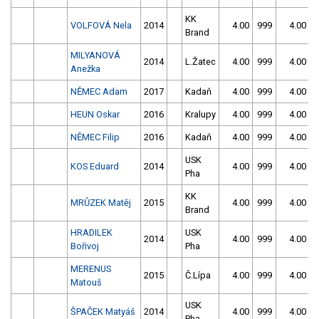
KK
VOLFOVÁ Nela
2014
4.00
999
4.00
9
Brand
MILYANOVÁ
2014
L.Žatec
4.00
999
4.00
9
Anežka
NĚMEC Adam
2017
Kadaň
4.00
999
4.00
9
HEUN Oskar
2016
Kralupy
4.00
999
4.00
9
NĚMEC Filip
2016
Kadaň
4.00
999
4.00
9
USK
KOS Eduard
2014
4.00
999
4.00
9
Pha
KK
MRŮZEK Matěj
2015
4.00
999
4.00
9
Brand
HRADILEK
USK
2014
4.00
999
4.00
9
Bořivoj
Pha
MERENUS
2015
Č.Lípa
4.00
999
4.00
9
Matouš
USK
ŠPAČEK Matyáš
2014
4.00
999
4.00
9
Pha