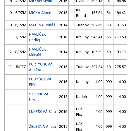
8.
4/PZM
MILYAN Kryštof
2016
L.Žatec
202.13
4
184.85
KK
9.
5/PZM
MICKA Albert
2015
165.84
54
184.42
Brand
10.
6/PZM
MATĚNA Jonáš
2014
Trutnov
207.32
60
191.60
HAVLÍČEK
11.
7/PZM
2016
Kralupy
245.41
66
233.59
Ondřej
HAVLÍČEK
12.
8/PZM
2014
Kralupy
185.29
60
183.33
1
Matyáš
PORTYCHOVÁ
13.
5/PZZ
2015
Trutnov
297.24
18
275.57
Anežka
POSPÍŠILOVÁ
2016
Kralupy
4.00
999
4.00
9
Eliška
ŠTĚPINOVÁ
2015
Kadaň
4.00
999
4.00
9
Nikola
USK
LUKEŠOVÁ Sára
2016
4.00
999
4.00
9
Pha
USK
ŽELEZNÁ Aneta
2015
4.00
999
4.00
9
Pha