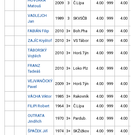
HOVORKA
2009
3
Č.Lípa
4.00
999
4.00
99
Matouš
VADLEJCH
1989
3
SKVSČB
4.00
999
4.00
99
Jan
FABIÁN Filip
2010
3+
Boh.Pha
4.00
999
4.00
99
ZAJÍC Kryštof
2010
3+
VS Tábor
4.00
999
4.00
99
TÁBORSKÝ
2010
3+
Horš.Týn
4.00
999
4.00
99
Vojtěch
FRANZ
2010
3+
Loko Plz
4.00
999
4.00
99
Tadeáš
VEJVANČICKÝ
2009
3+
Horš.Týn
4.00
999
4.00
99
Pavel
VÁCHA Viktor
1985
3+
Rakovník
4.00
999
4.00
99
FILIPI Robert
1964
3+
Č.Lípa
4.00
999
4.00
99
OUTRATA
1970
3+
Pardub.
4.00
999
4.00
99
Jindřich
ŠPAČEK Jiří
1974
3+
SKŽižkov
4.00
999
4.00
99