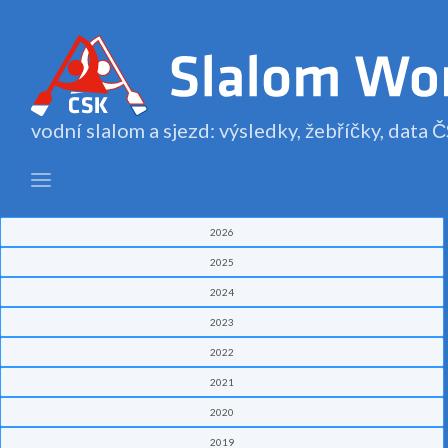
vodní slalom a sjezd: výsledky, žebříčky, data
2026
2025
2024
2023
2022
2021
2020
2019