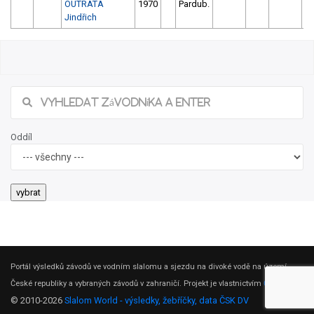
OUTRATA
1970
Pardub.
Jindřich
Oddíl
Portál výsledků závodů ve vodním slalomu a sjezdu na divoké vodě na území
České republiky a vybraných závodů v zahraničí. Projekt je vlastnictvím
ČSK DV
.
© 2010-2026
Slalom World - výsledky, žebříčky, data ČSK DV