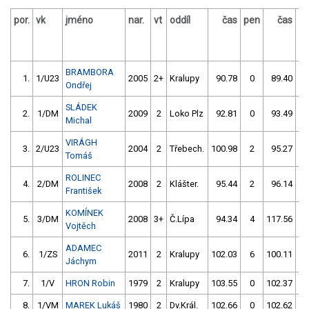
por.
vk
jméno
nar.
vt
oddíl
čas
pen
čas
p
BRAMBORA
1.
1/U23
2005
2+
Kralupy
90.78
0
89.40
Ondřej
SLÁDEK
2.
1/DM
2009
2
Loko Plz
92.81
0
93.49
Michal
VIRÁGH
3.
2/U23
2004
2
Třebech.
100.98
2
95.27
Tomáš
ROLINEC
4.
2/DM
2008
2
Klášter.
95.44
2
96.14
František
KOMÍNEK
5.
3/DM
2008
3+
Č.Lípa
94.34
4
117.56
Vojtěch
ADAMEC
6.
1/ZS
2011
2
Kralupy
102.03
6
100.11
Jáchym
7.
1/V
HRON Robin
1979
2
Kralupy
103.55
0
102.37
8.
1/VM
MAREK Lukáš
1980
2
Dv.Král.
102.66
0
102.62