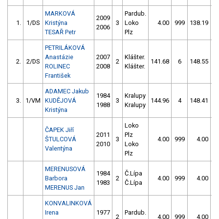
MARKOVÁ
Pardub.
2009
1.
1/DS
Kristýna
3
Loko
4.00
999
138.19
2006
TESAŘ Petr
Plz
PETRILÁKOVÁ
Anastázie
2007
Klášter.
2.
2/DS
2
141.68
6
148.55
1
ROLINEC
2008
Klášter.
František
ADAMEC Jakub
1984
Kralupy
3.
1/VM
KUDĚJOVÁ
3
144.96
4
148.41
1988
Kralupy
Kristýna
Loko
ČAPEK Jiří
2011
Plz
ŠTULCOVÁ
3
4.00
999
4.00
9
2010
Loko
Valentýna
Plz
MERENUSOVÁ
1984
Č.Lípa
Barbora
2
4.00
999
4.00
9
1983
Č.Lípa
MERENUS Jan
KONVALINKOVÁ
Irena
1977
Pardub.
2
4.00
999
4.00
9