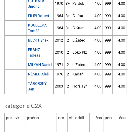
OUTRATA
1970
3+
Pardub.
4.00
999
4.00
9
Jindřich
FILIPI Robert
1964
3+
Č.Lípa
4.00
999
4.00
9
KOUDELKA
1964
3+
Č.Kruml.
4.00
999
4.00
9
Tomáš
BECK Hynek
2012
2
L.Žatec
4.00
999
4.00
9
FRANZ
2010
2
Loko Plz
4.00
999
4.00
9
Tadeáš
MILYAN Daniel
1971
2
L.Žatec
4.00
999
4.00
9
NĚMEC Aleš
1976
2
Kadaň
4.00
999
4.00
9
TÁBORSKÝ
2003
2
Horš.Týn
4.00
999
4.00
9
Jan
kategorie C2X
por.
vk
jméno
nar.
vt
oddíl
čas
pen
čas
p