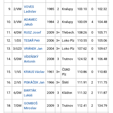
VOVES
9.
2/VM
1985
2
Kralupy
103.10
0
102.32
Ladislav
ADAMEC
10.
3/VM
1984
2
Kralupy
100.09
4
104.48
Jakub
11.
4/DM
RUSZ Josef
2009
3+
Třebech.
108.26
0
105.71
12.
1/DS
TESAŘ Petr
2006
3+
Loko Plz
110.55
0
105.06
13.
3/U23
VRÁNEK Jan
2004
3+
Loko Plz
107.62
0
109.67
VÍDEŇSKÝ
14.
5/DM
2008
3
Trutnov
124.52
8
106.48
Antonín
ČSAD
15.
1/VS
KRAUS Václav
1961
3+
110.86
0
110.83
Plz
16.
2/VS
PISKÁČEK Jan
1966
3+
Štětí
111.91
2
111.75
BARTÁK
17.
6/DM
2009
3
Klášter.
111.32
2
111.87
Lukáš
GOMBOŠ
18.
7/DM
2009
3
Trutnov
112.41
2
134.79
Miroslav