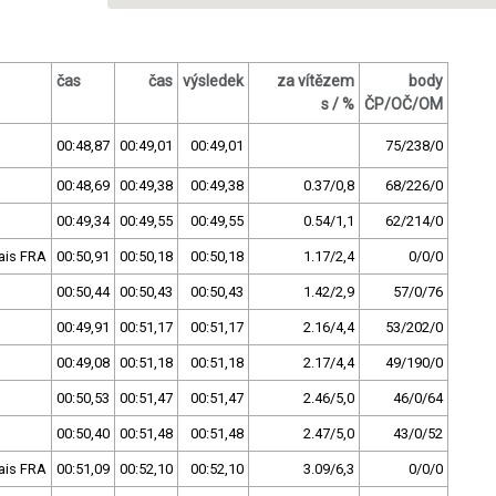
čas
čas
výsledek
za vítězem
body
s / %
ČP/OČ/OM
00:48,87
00:49,01
00:49,01
75/238/0
00:48,69
00:49,38
00:49,38
0.37/0,8
68/226/0
00:49,34
00:49,55
00:49,55
0.54/1,1
62/214/0
ais FRA
00:50,91
00:50,18
00:50,18
1.17/2,4
0/0/0
00:50,44
00:50,43
00:50,43
1.42/2,9
57/0/76
00:49,91
00:51,17
00:51,17
2.16/4,4
53/202/0
00:49,08
00:51,18
00:51,18
2.17/4,4
49/190/0
00:50,53
00:51,47
00:51,47
2.46/5,0
46/0/64
00:50,40
00:51,48
00:51,48
2.47/5,0
43/0/52
ais FRA
00:51,09
00:52,10
00:52,10
3.09/6,3
0/0/0