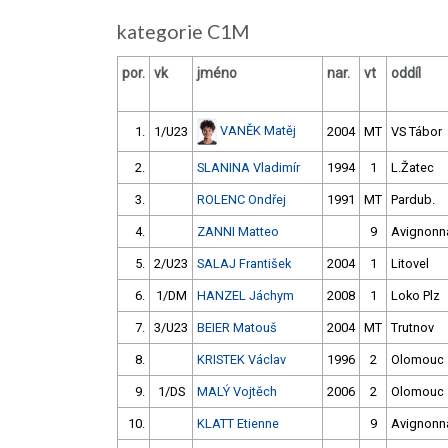
kategorie C1M
por.
vk
jméno
nar.
vt
oddíl
VANĚK Matěj
1.
1/U23
2004
MT
VS Tábor
2.
SLANINA Vladimír
1994
1
L.Žatec
3.
ROLENC Ondřej
1991
MT
Pardub.
4.
ZANNI Matteo
9
Avignonn
5.
2/U23
SALAJ František
2004
1
Litovel
6.
1/DM
HANZEL Jáchym
2008
1
Loko Plz
7.
3/U23
BEIER Matouš
2004
MT
Trutnov
8.
KRISTEK Václav
1996
2
Olomouc
9.
1/DS
MALÝ Vojtěch
2006
2
Olomouc
10.
KLATT Etienne
9
Avignonn