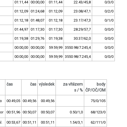
01:11,44
00:00,00
01:11,44
22.43/45,8
0/3/0
01:12,09
01:24,68
01:12,09
23.08/47,1
0/2/0
01:12,18
01:48,07
01:12,18
23.17/47,3
0/1/0
01:44,97
01:17,30
01:17,30
28.29/57,7
0/0/0
01:19,38
01:29,76
01:19,38
30.37/62,0
0/0/0
00:00,00
00:00,00
59:59,99
3550.98/7.245,4
0/0/0
00:00,00
00:00,00
59:59,99
3550.98/7.245,4
0/0/0
čas
čas
výsledek
za vítězem
body
s / %
ČP/OČ/OM
no
00:49,05
00:49,56
00:49,56
75/0/105
or
00:51,96
00:50,07
00:50,07
0.50/1,0
68/123/0
l.
00:53,67
00:51,11
00:51,11
1.54/3,1
62/111/0