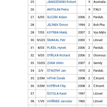
25.
JANISZEWSKI Robert
9
Australia
26.
ANTOLINI Pietro
9
ITALY
27.
6/DS
SLEZÁK Adam
2006
2
Pardub.
28.
JELÍNEK Šimon
1994
2
Boh.Pha
28.
7/DS
KOTRBA Matěj
2007
2
Vys.Mýto
30.
9/U23
ŠMAKAL Petr
2003
1
Litovel
31.
8/DS
PLÁŠIL Hynek
2006
2
Pardub.
32.
9/DS
STŘÍLKA Richard
2006
2
Olomouc
33.
10/DS
ZUNA Vilém
2007
2
Semily
34.
2/V
ŠŤASTNÝ Jan
1970
2
Pardub.
35.
2/DM
HITHA Čeněk
2008
2
Č.Kruml.
36.
3/DM
KOPŘIVA Filip
2008
2
Č.Kruml.
37.
ŠOTOLA Karel
1997
Litovel
38.
1/VS
HOŘÍNEK Jaroslav
1963
Litovel