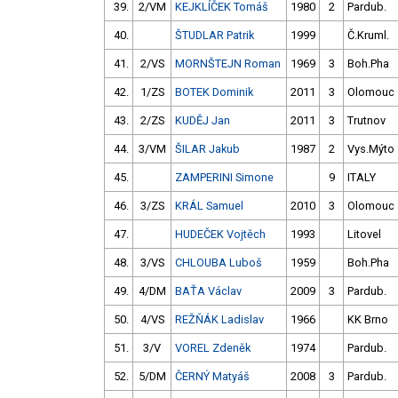
39.
2/VM
KEJKLÍČEK Tomáš
1980
2
Pardub.
40.
ŠTUDLAR Patrik
1999
Č.Kruml.
41.
2/VS
MORNŠTEJN Roman
1969
3
Boh.Pha
42.
1/ZS
BOTEK Dominik
2011
3
Olomouc
43.
2/ZS
KUDĚJ Jan
2011
3
Trutnov
44.
3/VM
ŠILAR Jakub
1987
2
Vys.Mýto
45.
ZAMPERINI Simone
9
ITALY
46.
3/ZS
KRÁL Samuel
2010
3
Olomouc
47.
HUDEČEK Vojtěch
1993
Litovel
48.
3/VS
CHLOUBA Luboš
1959
Boh.Pha
49.
4/DM
BAŤA Václav
2009
3
Pardub.
50.
4/VS
REŽŇÁK Ladislav
1966
KK Brno
51.
3/V
VOREL Zdeněk
1974
Pardub.
52.
5/DM
ČERNÝ Matyáš
2008
3
Pardub.