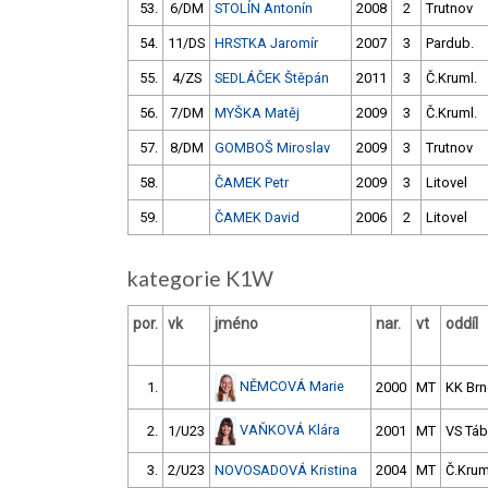
53.
6/DM
STOLÍN Antonín
2008
2
Trutnov
54.
11/DS
HRSTKA Jaromír
2007
3
Pardub.
55.
4/ZS
SEDLÁČEK Štěpán
2011
3
Č.Kruml.
56.
7/DM
MYŠKA Matěj
2009
3
Č.Kruml.
57.
8/DM
GOMBOŠ Miroslav
2009
3
Trutnov
58.
ČAMEK Petr
2009
3
Litovel
59.
ČAMEK David
2006
2
Litovel
kategorie K1W
por.
vk
jméno
nar.
vt
oddíl
NĚMCOVÁ Marie
1.
2000
MT
KK Br
VAŇKOVÁ Klára
2.
1/U23
2001
MT
VS Táb
3.
2/U23
NOVOSADOVÁ Kristina
2004
MT
Č.Krum