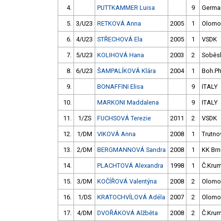
4.
PUTTKAMMER Luisa
9
Germa
5.
3/U23
RETKOVÁ Anna
2005
1
Olomo
6.
4/U23
STŘECHOVÁ Ela
2005
1
VSDK
7.
5/U23
KOLIHOVÁ Hana
2003
2
Soběs
8.
6/U23
ŠAMPALÍKOVÁ Klára
2004
1
Boh.P
9.
BONAFFINI Elisa
9
ITALY
10.
MARKONI Maddalena
9
ITALY
11.
1/ZS
FUCHSOVÁ Terezie
2011
2
VSDK
12.
1/DM
VIKOVÁ Anna
2008
1
Trutno
13.
2/DM
BERGMANNOVÁ Sandra
2008
1
KK Br
14.
PLACHTOVÁ Alexandra
1998
1
Č.Krum
15.
3/DM
KOČÍŘOVÁ Valentýna
2008
2
Olomo
16.
1/DS
KRATOCHVÍLOVÁ Adéla
2007
2
Olomo
17.
4/DM
DVOŘÁKOVÁ Alžběta
2008
2
Č.Krum