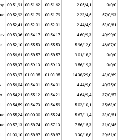
ny
00:51,91
00:51,62
00:51,62
2.05/4,1
0/0/0
uc
00:52,92
00:51,79
00:51,79
2.22/4,5
57/0/93
00:52,41
00:52,01
00:52,01
2.44/4,9
53/0/81
lav
00:53,36
00:54,17
00:54,17
4.60/9,3
49/99/0
ha
00:52,10
00:55,53
00:55,53
5.96/12,0
46/87/0
00:56,61
00:58,57
00:58,57
9.01/18,2
0/0/0
00:58,37
00:59,13
00:59,13
9.56/19,3
0/0/0
00:53,97
01:03,95
01:03,95
14.38/29,0
43/0/69
v
00:56,04
00:54,01
00:54,01
4.44/9,0
40/75/0
no
00:54,21
00:55,12
00:54,21
4.64/9,4
37/0/57
l.
00:54,59
00:54,73
00:54,59
5.02/10,1
35/63/0
uc
00:55,24
00:00,00
00:55,24
5.67/11,4
33/0/51
uc
00:57,13
00:58,74
00:57,13
7.56/15,3
31/0/45
l.
01:00,10
00:58,87
00:58,87
9.30/18,8
29/51/0