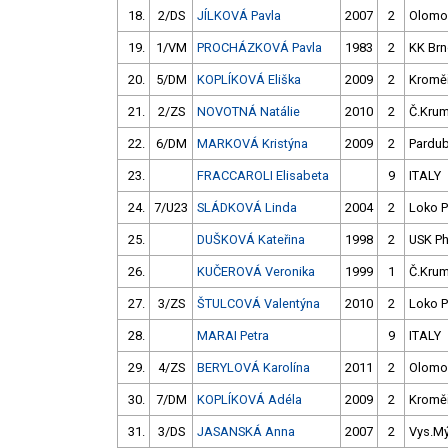
18.
2/DS
JÍLKOVÁ Pavla
2007
2
Olomo
19.
1/VM
PROCHÁZKOVÁ Pavla
1983
2
KK Br
20.
5/DM
KOPLÍKOVÁ Eliška
2009
2
Kroměř
21.
2/ZS
NOVOTNÁ Natálie
2010
2
Č.Krum
22.
6/DM
MARKOVÁ Kristýna
2009
2
Pardub
23.
FRACCAROLI Elisabeta
9
ITALY
24.
7/U23
SLÁDKOVÁ Linda
2004
2
Loko P
25.
DUŠKOVÁ Kateřina
1998
2
USK P
26.
KUČEROVÁ Veronika
1999
1
Č.Krum
27.
3/ZS
ŠTULCOVÁ Valentýna
2010
2
Loko P
28.
MARAI Petra
9
ITALY
29.
4/ZS
BERYLOVÁ Karolína
2011
2
Olomo
30.
7/DM
KOPLÍKOVÁ Adéla
2009
2
Kroměř
31.
3/DS
JASANSKÁ Anna
2007
2
Vys.M