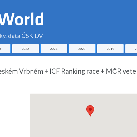
čky, data ČSK DV
3
2022
2021
2020
2019
2
Českém Vrbném + ICF Ranking race + MČR vete