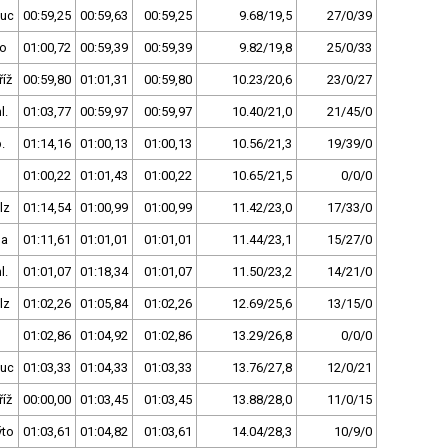
uc
00:59,25
00:59,63
00:59,25
9.68/19,5
27/0/39
no
01:00,72
00:59,39
00:59,39
9.82/19,8
25/0/33
íž
00:59,80
01:01,31
00:59,80
10.23/20,6
23/0/27
l.
01:03,77
00:59,97
00:59,97
10.40/21,0
21/45/0
.
01:14,16
01:00,13
01:00,13
10.56/21,3
19/39/0
01:00,22
01:01,43
01:00,22
10.65/21,5
0/0/0
lz
01:14,54
01:00,99
01:00,99
11.42/23,0
17/33/0
ha
01:11,61
01:01,01
01:01,01
11.44/23,1
15/27/0
l.
01:01,07
01:18,34
01:01,07
11.50/23,2
14/21/0
lz
01:02,26
01:05,84
01:02,26
12.69/25,6
13/15/0
01:02,86
01:04,92
01:02,86
13.29/26,8
0/0/0
uc
01:03,33
01:04,33
01:03,33
13.76/27,8
12/0/21
íž
00:00,00
01:03,45
01:03,45
13.88/28,0
11/0/15
ýto
01:03,61
01:04,82
01:03,61
14.04/28,3
10/9/0