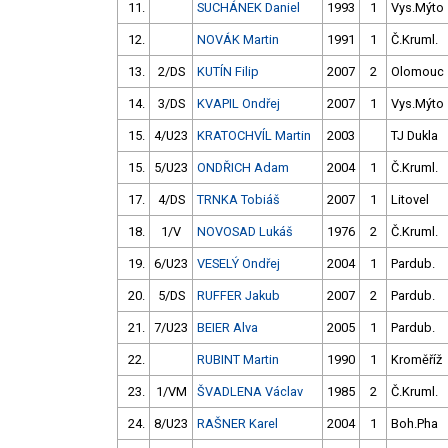
11.
SUCHÁNEK Daniel
1993
1
Vys.Mýto
12.
NOVÁK Martin
1991
1
Č.Kruml.
13.
2/DS
KUTÍN Filip
2007
2
Olomouc
14.
3/DS
KVAPIL Ondřej
2007
1
Vys.Mýto
15.
4/U23
KRATOCHVÍL Martin
2003
TJ Dukla
15.
5/U23
ONDŘICH Adam
2004
1
Č.Kruml.
17.
4/DS
TRNKA Tobiáš
2007
1
Litovel
18.
1/V
NOVOSAD Lukáš
1976
2
Č.Kruml.
19.
6/U23
VESELÝ Ondřej
2004
1
Pardub.
20.
5/DS
RUFFER Jakub
2007
2
Pardub.
21.
7/U23
BEIER Alva
2005
1
Pardub.
22.
RUBINT Martin
1990
1
Kroměříž
23.
1/VM
ŠVADLENA Václav
1985
2
Č.Kruml.
24.
8/U23
RAŠNER Karel
2004
1
Boh.Pha