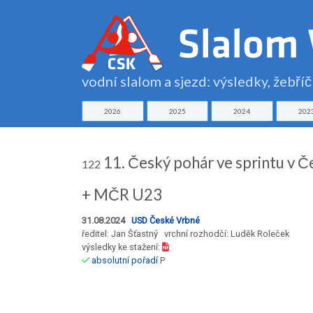
vodní slalom a sjezd: výsledky, žebří
2026
2025
2024
202
11. Český pohár ve sprintu v 
122
+ MČR U23
31.08.2024
USD České Vrbné
ředitel: Jan Šťastný vrchní rozhodčí: Luděk Roleček
výsledky ke stažení:
absolutní pořadí
P