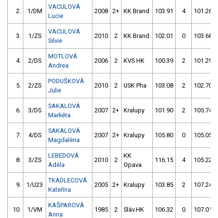
VACULOVÁ
2.
1/DM
2008
2+
KK Brand
103.91
4
101.26
Lucie
VACULOVÁ
3.
1/ZS
2010
2
KK Brand
102.01
0
103.68
Silvie
MOTLOVÁ
4.
2/DS
2006
2
KVS HK
100.39
2
101.29
Andrea
PODUŠKOVÁ
5.
2/ZS
2010
2
USK Pha
103.08
2
102.70
Julie
SAKALOVÁ
6.
3/DS
2007
2+
Kralupy
101.90
2
105.74
Markéta
SAKALOVÁ
7.
4/DS
2007
2+
Kralupy
105.80
0
105.05
Magdaléna
LEBEDOVÁ
KK
8.
3/ZS
2010
2
116.15
4
105.22
Adéla
Opava
TKADLECOVÁ
9.
1/U23
2005
2+
Kralupy
103.85
2
107.24
Kateřina
KAŠPAROVÁ
10.
1/VM
1985
2
Sláv.HK
106.32
0
107.01
Anna