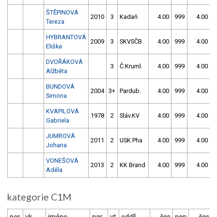
ŠTĚPINOVÁ
2010
3
Kadaň
4.00
999
4.00
9
Tereza
HYBRANTOVÁ
2009
3
SKVSČB
4.00
999
4.00
9
Eliška
DVOŘÁKOVÁ
3
Č.Kruml.
4.00
999
4.00
9
Alžběta
BUNDOVÁ
2004
3+
Pardub.
4.00
999
4.00
9
Simona
KVAPILOVÁ
1978
2
Sláv.KV
4.00
999
4.00
9
Gabriela
JUMROVÁ
2011
2
USK Pha
4.00
999
4.00
9
Johana
VONEŠOVÁ
2013
2
KK Brand
4.00
999
4.00
9
Adéla
kategorie C1M