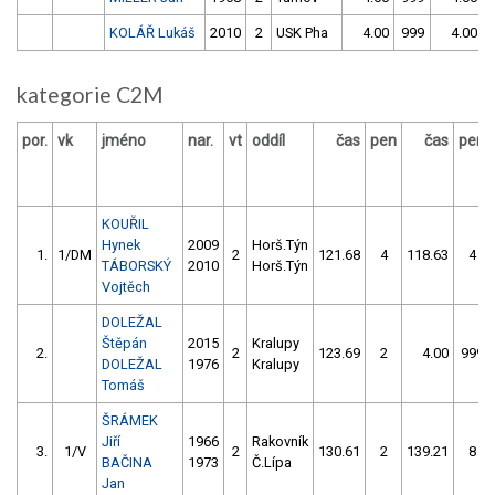
KOLÁŘ Lukáš
2010
2
USK Pha
4.00
999
4.00
kategorie C2M
por.
vk
jméno
nar.
vt
oddíl
čas
pen
čas
pen
KOUŘIL
Hynek
2009
Horš.Týn
1.
1/DM
2
121.68
4
118.63
4
TÁBORSKÝ
2010
Horš.Týn
Vojtěch
DOLEŽAL
Štěpán
2015
Kralupy
2.
2
123.69
2
4.00
999
DOLEŽAL
1976
Kralupy
Tomáš
ŠRÁMEK
Jiří
1966
Rakovník
3.
1/V
2
130.61
2
139.21
8
BAČINA
1973
Č.Lípa
Jan