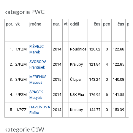
kategorie PWC
por.
vk
jméno
nar.
vt
oddíl
čas
pen
čas
pe
PIŠVEJC
1.
1/PZM
2014
Roudnice
120.02
0
122.88
0
Marek
SVOBODA
2.
2/PZM
2014
Kralupy
121.84
4
122.85
0
František
MERENUS
3.
3/PZM
2015
Č.Lípa
143.24
0
140.08
0
Matouš
ŠPAČEK
4.
4/PZM
2014
USK Pha
176.95
6
141.55
0
Matyáš
HAVLÍNOVÁ
5.
1/PZZ
2014
Kralupy
144.77
0
153.39
0
Eliška
kategorie C1W