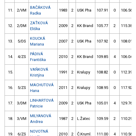
BAČÁKOVÁ
11.
2/VM
1983
2
USK Pha
107.91
0
106.56
Radka
ZAŤKOVÁ
12.
2/DM
2009
2
KK Brand
105.77
2
115.38
Eliška
KOUCKÁ
13.
5/DS
2007
2
USK Pha
107.92
0
108.01
Mariana
PÁDIVÁ
14.
4/ZS
2010
2
KK Brand
109.85
4
106.04
Františka
VAŇKOVÁ
15.
1991
2
Kralupy
108.82
0
112.39
Kristýna
MACHUTOVÁ
16.
5/ZS
2011
2
Kralupy
108.95
0
117.92
Hana
LINHARTOVÁ
17.
3/DM
2009
2
USK Pha
105.01
4
129.76
Patricie
MILYANOVÁ
18.
3/VM
1987
2
L.Žatec
109.59
2
110.29
Andrea
NOVOTNÁ
19.
6/ZS
2010
2
Č.Kruml.
111.00
4
110.56