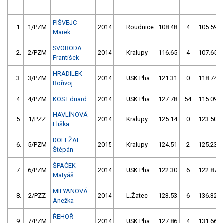
PIŠVEJC
1.
1/PZM
2014
Roudnice
108.48
4
105.59
Marek
SVOBODA
2.
2/PZM
2014
Kralupy
116.65
4
107.65
František
HRADILEK
3.
3/PZM
2014
USK Pha
121.31
0
118.74
Bořivoj
4.
4/PZM
KOS Eduard
2014
USK Pha
127.78
54
115.09
HAVLÍNOVÁ
5.
1/PZZ
2014
Kralupy
125.14
0
123.50
Eliška
DOLEŽAL
6.
5/PZM
2015
Kralupy
124.51
2
125.23
Štěpán
ŠPAČEK
7.
6/PZM
2014
USK Pha
122.30
6
122.87
Matyáš
MILYANOVÁ
8.
2/PZZ
2014
L.Žatec
123.53
6
136.32
Anežka
ŘEHOŘ
9.
7/PZM
2014
USK Pha
127.86
4
131.66