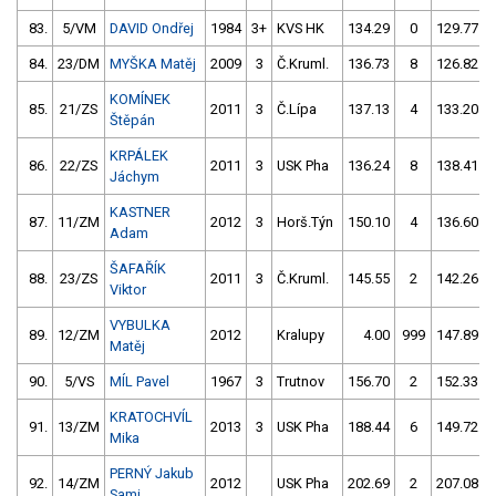
83.
5/VM
DAVID Ondřej
1984
3+
KVS HK
134.29
0
129.77
84.
23/DM
MYŠKA Matěj
2009
3
Č.Kruml.
136.73
8
126.82
KOMÍNEK
85.
21/ZS
2011
3
Č.Lípa
137.13
4
133.20
Štěpán
KRPÁLEK
86.
22/ZS
2011
3
USK Pha
136.24
8
138.41
Jáchym
KASTNER
87.
11/ZM
2012
3
Horš.Týn
150.10
4
136.60
Adam
ŠAFAŘÍK
88.
23/ZS
2011
3
Č.Kruml.
145.55
2
142.26
Viktor
VYBULKA
89.
12/ZM
2012
Kralupy
4.00
999
147.89
Matěj
90.
5/VS
MÍL Pavel
1967
3
Trutnov
156.70
2
152.33
KRATOCHVÍL
91.
13/ZM
2013
3
USK Pha
188.44
6
149.72
Mika
PERNÝ Jakub
92.
14/ZM
2012
USK Pha
202.69
2
207.08
Sami