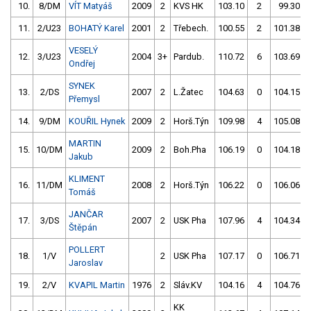
10.
8/DM
VÍT Matyáš
2009
2
KVS HK
103.10
2
99.30
11.
2/U23
BOHATÝ Karel
2001
2
Třebech.
100.55
2
101.38
VESELÝ
12.
3/U23
2004
3+
Pardub.
110.72
6
103.69
Ondřej
SYNEK
13.
2/DS
2007
2
L.Žatec
104.63
0
104.15
Přemysl
14.
9/DM
KOUŘIL Hynek
2009
2
Horš.Týn
109.98
4
105.08
MARTIN
15.
10/DM
2009
2
Boh.Pha
106.19
0
104.18
Jakub
KLIMENT
16.
11/DM
2008
2
Horš.Týn
106.22
0
106.06
Tomáš
JANČAR
17.
3/DS
2007
2
USK Pha
107.96
4
104.34
Štěpán
POLLERT
18.
1/V
2
USK Pha
107.17
0
106.71
Jaroslav
19.
2/V
KVAPIL Martin
1976
2
Sláv.KV
104.16
4
104.76
KK