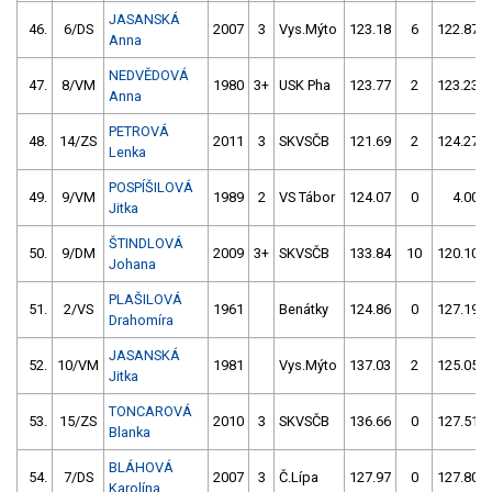
JASANSKÁ
46.
6/DS
2007
3
Vys.Mýto
123.18
6
122.87
Anna
NEDVĚDOVÁ
47.
8/VM
1980
3+
USK Pha
123.77
2
123.23
Anna
PETROVÁ
48.
14/ZS
2011
3
SKVSČB
121.69
2
124.27
Lenka
POSPÍŠILOVÁ
49.
9/VM
1989
2
VS Tábor
124.07
0
4.00
Jitka
ŠTINDLOVÁ
50.
9/DM
2009
3+
SKVSČB
133.84
10
120.10
Johana
PLAŠILOVÁ
51.
2/VS
1961
Benátky
124.86
0
127.19
Drahomíra
JASANSKÁ
52.
10/VM
1981
Vys.Mýto
137.03
2
125.05
Jitka
TONCAROVÁ
53.
15/ZS
2010
3
SKVSČB
136.66
0
127.51
Blanka
BLÁHOVÁ
54.
7/DS
2007
3
Č.Lípa
127.97
0
127.80
Karolína