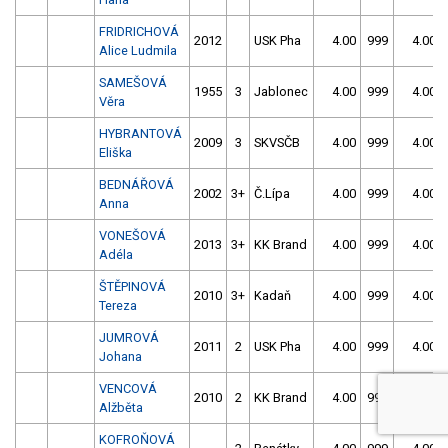
FRIDRICHOVÁ
2012
USK Pha
4.00
999
4.00
Alice Ludmila
SAMEŠOVÁ
1955
3
Jablonec
4.00
999
4.00
Věra
HYBRANTOVÁ
2009
3
SKVSČB
4.00
999
4.00
Eliška
BEDNÁŘOVÁ
2002
3+
Č.Lípa
4.00
999
4.00
Anna
VONEŠOVÁ
2013
3+
KK Brand
4.00
999
4.00
Adéla
ŠTĚPINOVÁ
2010
3+
Kadaň
4.00
999
4.00
Tereza
JUMROVÁ
2011
2
USK Pha
4.00
999
4.00
Johana
VENCOVÁ
2010
2
KK Brand
4.00
999
4.00
Alžběta
KOFROŇOVÁ