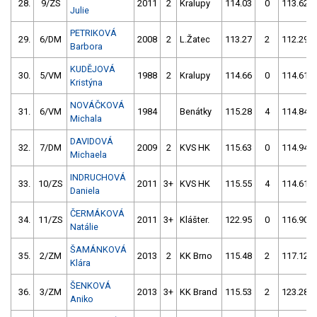
28.
9/ZS
2011
2
Kralupy
114.03
0
113.62
Julie
PETRIKOVÁ
29.
6/DM
2008
2
L.Žatec
113.27
2
112.29
Barbora
KUDĚJOVÁ
30.
5/VM
1988
2
Kralupy
114.66
0
114.61
Kristýna
NOVÁČKOVÁ
31.
6/VM
1984
Benátky
115.28
4
114.84
Michala
DAVIDOVÁ
32.
7/DM
2009
2
KVS HK
115.63
0
114.94
Michaela
INDRUCHOVÁ
33.
10/ZS
2011
3+
KVS HK
115.55
4
114.61
Daniela
ČERMÁKOVÁ
34.
11/ZS
2011
3+
Klášter.
122.95
0
116.90
Natálie
ŠAMÁNKOVÁ
35.
2/ZM
2013
2
KK Brno
115.48
2
117.12
Klára
ŠENKOVÁ
36.
3/ZM
2013
3+
KK Brand
115.53
2
123.28
Aniko