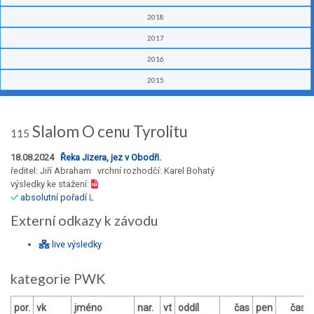
2018
2017
2016
2015
Slalom O cenu Tyrolitu
115
18.08.2024
Řeka Jizera, jez v Obodři.
ředitel: Jiří Abraham vrchní rozhodčí: Karel Bohatý
výsledky ke stažení:
absolutní pořadí
L
Externí odkazy k závodu
live výsledky
kategorie PWK
por.
vk
jméno
nar.
vt
oddíl
čas
pen
čas