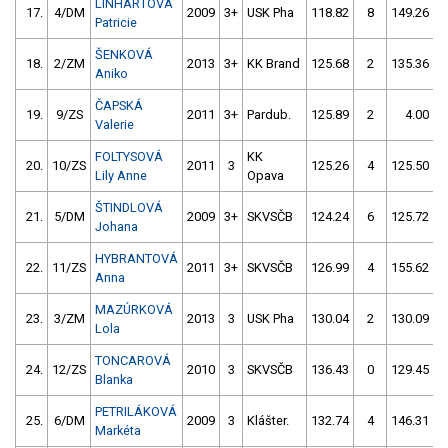
LINHARTOVÁ
17.
4/DM
2009
3+
USK Pha
118.82
8
149.26
Patricie
ŠENKOVÁ
18.
2/ZM
2013
3+
KK Brand
125.68
2
135.36
Aniko
ČAPSKÁ
19.
9/ZS
2011
3+
Pardub.
125.89
2
4.00
9
Valerie
FOLTYSOVÁ
KK
20.
10/ZS
2011
3
125.26
4
125.50
Lily Anne
Opava
ŠTINDLOVÁ
21.
5/DM
2009
3+
SKVSČB
124.24
6
125.72
Johana
HYBRANTOVÁ
22.
11/ZS
2011
3+
SKVSČB
126.99
4
155.62
Anna
MAZÚRKOVÁ
23.
3/ZM
2013
3
USK Pha
130.04
2
130.09
Lola
TONCAROVÁ
24.
12/ZS
2010
3
SKVSČB
136.43
0
129.45
Blanka
PETRILÁKOVÁ
25.
6/DM
2009
3
Klášter.
132.74
4
146.31
Markéta