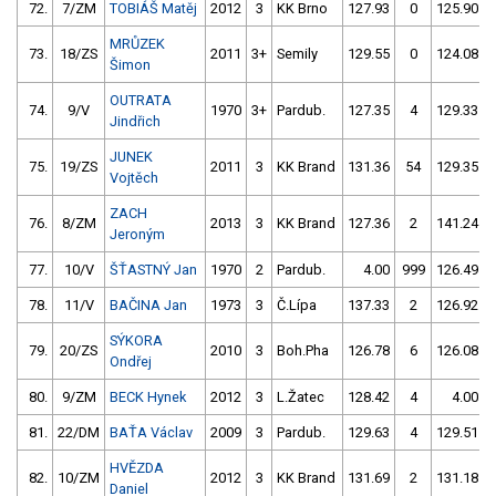
72.
7/ZM
TOBIÁŠ Matěj
2012
3
KK Brno
127.93
0
125.90
MRŮZEK
73.
18/ZS
2011
3+
Semily
129.55
0
124.08
Šimon
OUTRATA
74.
9/V
1970
3+
Pardub.
127.35
4
129.33
Jindřich
JUNEK
75.
19/ZS
2011
3
KK Brand
131.36
54
129.35
Vojtěch
ZACH
76.
8/ZM
2013
3
KK Brand
127.36
2
141.24
Jeroným
77.
10/V
ŠŤASTNÝ Jan
1970
2
Pardub.
4.00
999
126.49
78.
11/V
BAČINA Jan
1973
3
Č.Lípa
137.33
2
126.92
SÝKORA
79.
20/ZS
2010
3
Boh.Pha
126.78
6
126.08
Ondřej
80.
9/ZM
BECK Hynek
2012
3
L.Žatec
128.42
4
4.00
81.
22/DM
BAŤA Václav
2009
3
Pardub.
129.63
4
129.51
HVĚZDA
82.
10/ZM
2012
3
KK Brand
131.69
2
131.18
Daniel