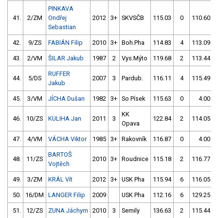
PINKAVA
41.
2/ZM
Ondřej
2012
3+
SKVSČB
115.03
0
110.60
Sebastian
42.
9/ZS
FABIÁN Filip
2010
3+
Boh.Pha
114.83
4
113.09
43.
2/VM
ŠILAR Jakub
1987
2
Vys.Mýto
119.68
2
113.44
RUFFER
44.
5/DS
2007
3
Pardub.
116.11
4
115.49
Jakub
45.
3/VM
JÍCHA Dušan
1982
3+
So Písek
115.63
0
4.00
KK
46.
10/ZS
KULIHA Jan
2011
3
122.84
2
114.05
Opava
47.
4/VM
VÁCHA Viktor
1985
3+
Rakovník
116.87
0
4.00
BARTOŠ
48.
11/ZS
2010
3+
Roudnice
115.18
2
116.77
Vojtěch
49.
3/ZM
KRÁL Vít
2012
3+
USK Pha
115.94
6
116.05
50.
16/DM
LANGER Filip
2009
USK Pha
112.16
6
129.25
51.
12/ZS
ZUNA Jáchym
2010
3
Semily
136.63
2
115.44