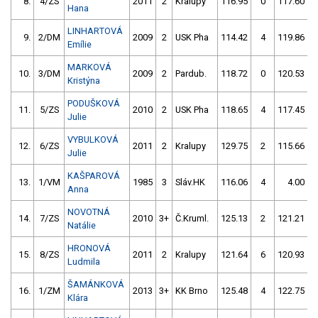
8.
4/ZS
2011
2
Kralupy
116.95
0
117.60
Hana
LINHARTOVÁ
9.
2/DM
2009
2
USK Pha
114.42
4
119.86
Emílie
MARKOVÁ
10.
3/DM
2009
2
Pardub.
118.72
0
120.53
Kristýna
PODUŠKOVÁ
11.
5/ZS
2010
2
USK Pha
118.65
4
117.45
Julie
VYBULKOVÁ
12.
6/ZS
2011
2
Kralupy
129.75
2
115.66
Julie
KAŠPAROVÁ
13.
1/VM
1985
3
Sláv.HK
116.06
4
4.00
9
Anna
NOVOTNÁ
14.
7/ZS
2010
3+
Č.Kruml.
125.13
2
121.21
Natálie
HRONOVÁ
15.
8/ZS
2011
2
Kralupy
121.64
6
120.93
Ludmila
ŠAMÁNKOVÁ
16.
1/ZM
2013
3+
KK Brno
125.48
4
122.75
Klára