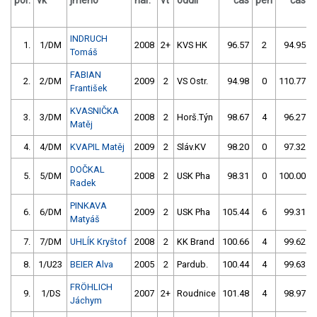
por.
vk
jméno
nar.
vt
oddíl
čas
pen
čas
INDRUCH
1.
1/DM
2008
2+
KVS HK
96.57
2
94.95
Tomáš
FABIAN
2.
2/DM
2009
2
VS Ostr.
94.98
0
110.77
František
KVASNIČKA
3.
3/DM
2008
2
Horš.Týn
98.67
4
96.27
Matěj
4.
4/DM
KVAPIL Matěj
2009
2
Sláv.KV
98.20
0
97.32
DOČKAL
5.
5/DM
2008
2
USK Pha
98.31
0
100.00
Radek
PINKAVA
6.
6/DM
2009
2
USK Pha
105.44
6
99.31
Matyáš
7.
7/DM
UHLÍK Kryštof
2008
2
KK Brand
100.66
4
99.62
8.
1/U23
BEIER Alva
2005
2
Pardub.
100.44
4
99.63
FRÖHLICH
9.
1/DS
2007
2+
Roudnice
101.48
4
98.97
Jáchym