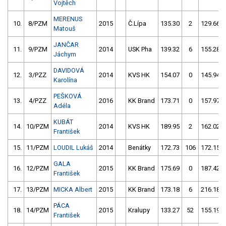
Vojtěch
MERENUS
10.
8/PZM
2015
Č.Lípa
135.30
2
129.66
Matouš
JANČAR
11.
9/PZM
2014
USK Pha
139.32
6
155.28
Jáchym
DAVIDOVÁ
12.
3/PZZ
2014
KVS HK
154.07
0
145.94
Karolína
PEŠKOVÁ
13.
4/PZZ
2016
KK Brand
173.71
0
157.97
Adéla
KUBÁT
14.
10/PZM
2014
KVS HK
189.95
2
162.02
František
15.
11/PZM
LOUDIL Lukáš
2014
Benátky
172.73
106
172.15
GALA
16.
12/PZM
2015
KK Brand
175.69
0
187.42
František
17.
13/PZM
MICKA Albert
2015
KK Brand
173.18
6
216.18
PÁCA
18.
14/PZM
2015
Kralupy
133.27
52
155.19
František