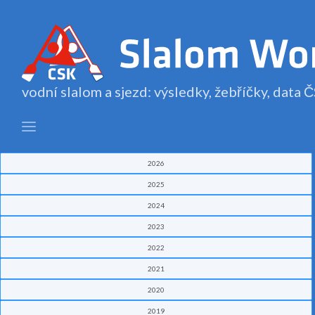
vodní slalom a sjezd: výsledky, žebříčky, data
2026
2025
2024
2023
2022
2021
2020
2019