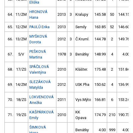
Eliška
HRONOVÁ
64.
11/ZM
2013
3
Kralupy
145.58
50
144.15
Hana
65.
12/ZM
PAULŮ Erika
2013
Semily
163.85
52
146.60
MYŠKOVÁ
66.
13/ZM
2012
3
Č.Kruml.
144.78
2
149.76
Dorota
PEŠKOVÁ
67.
5/V
1978
3
Benátky
148.99
4
4.00
Martina
SPÁČILOVÁ
68.
17/ZS
2010
Klášter.
175.48
2
151.84
Valentýna
SLEZÁKOVÁ
69.
14/ZM
2012
USK Pha
150.62
4
136.99
Matylda
LOKVENCOVÁ
70.
18/ZS
2011
Vys.Mýto
166.81
6
153.24
Anežka
KAŠPÁRKOVÁ
KK
71.
19/ZS
2010
174.79
210
190.73
Emily
Opava
ŠIMKOVÁ
Benátky
4.00
999
4.00
Hana