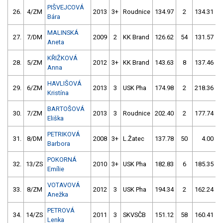
PIŠVEJCOVÁ
26.
4/ZM
2013
3+
Roudnice
134.97
2
134.31
Bára
MALINSKÁ
27.
7/DM
2009
2
KK Brand
126.62
54
131.57
Aneta
KŘIŽKOVÁ
28.
5/ZM
2012
3+
KK Brand
143.63
8
137.46
Anna
HAVLIŠOVÁ
29.
6/ZM
2013
3
USK Pha
174.98
2
218.36
Kristína
BARTOŠOVÁ
30.
7/ZM
2013
3
Roudnice
202.40
2
177.74
Eliška
PETRIKOVÁ
31.
8/DM
2008
3+
L.Žatec
137.78
50
4.00
9
Barbora
POKORNÁ
32.
13/ZS
2010
3+
USK Pha
182.83
6
185.35
Emílie
VOTAVOVÁ
33.
8/ZM
2012
3
USK Pha
194.34
2
162.24
Anežka
PETROVÁ
34.
14/ZS
2011
3
SKVSČB
151.12
58
160.41
Lenka