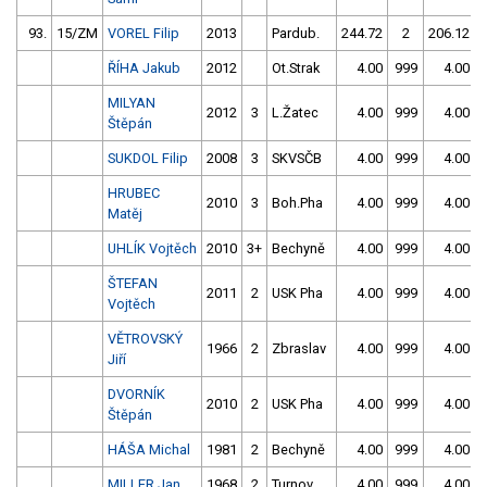
93.
15/ZM
VOREL Filip
2013
Pardub.
244.72
2
206.12
ŘÍHA Jakub
2012
Ot.Strak
4.00
999
4.00
MILYAN
2012
3
L.Žatec
4.00
999
4.00
Štěpán
SUKDOL Filip
2008
3
SKVSČB
4.00
999
4.00
HRUBEC
2010
3
Boh.Pha
4.00
999
4.00
Matěj
UHLÍK Vojtěch
2010
3+
Bechyně
4.00
999
4.00
ŠTEFAN
2011
2
USK Pha
4.00
999
4.00
Vojtěch
VĚTROVSKÝ
1966
2
Zbraslav
4.00
999
4.00
Jiří
DVORNÍK
2010
2
USK Pha
4.00
999
4.00
Štěpán
HÁŠA Michal
1981
2
Bechyně
4.00
999
4.00
MILLER Jan
1968
2
Turnov
4.00
999
4.00