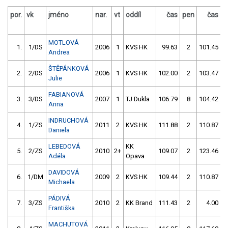
por.
vk
jméno
nar.
vt
oddíl
čas
pen
čas
p
MOTLOVÁ
1.
1/DS
2006
1
KVS HK
99.63
2
101.45
Andrea
ŠTĚPÁNKOVÁ
2.
2/DS
2006
1
KVS HK
102.00
2
103.47
Julie
FABIANOVÁ
3.
3/DS
2007
1
TJ Dukla
106.79
8
104.42
Anna
INDRUCHOVÁ
4.
1/ZS
2011
2
KVS HK
111.88
2
110.87
Daniela
LEBEDOVÁ
KK
5.
2/ZS
2010
2+
109.07
2
123.46
Adéla
Opava
DAVIDOVÁ
6.
1/DM
2009
2
KVS HK
109.44
2
110.87
Michaela
PÁDIVÁ
7.
3/ZS
2010
2
KK Brand
111.43
2
4.00
9
Františka
MACHUTOVÁ