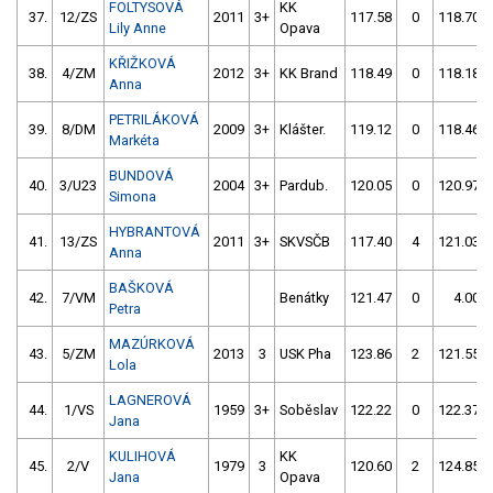
FOLTYSOVÁ
KK
37.
12/ZS
2011
3+
117.58
0
118.70
Lily Anne
Opava
KŘIŽKOVÁ
38.
4/ZM
2012
3+
KK Brand
118.49
0
118.18
Anna
PETRILÁKOVÁ
39.
8/DM
2009
3+
Klášter.
119.12
0
118.46
Markéta
BUNDOVÁ
40.
3/U23
2004
3+
Pardub.
120.05
0
120.97
Simona
HYBRANTOVÁ
41.
13/ZS
2011
3+
SKVSČB
117.40
4
121.03
Anna
BAŠKOVÁ
42.
7/VM
Benátky
121.47
0
4.00
Petra
MAZÚRKOVÁ
43.
5/ZM
2013
3
USK Pha
123.86
2
121.55
Lola
LAGNEROVÁ
44.
1/VS
1959
3+
Soběslav
122.22
0
122.37
Jana
KULIHOVÁ
KK
45.
2/V
1979
3
120.60
2
124.85
Jana
Opava