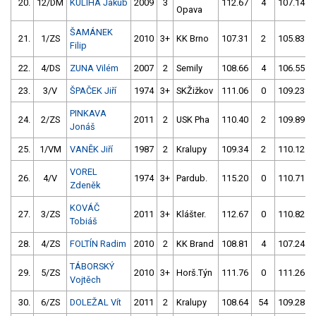
20.
12/DM
KULIHA Jakub
2009
3
112.67
4
107.14
Opava
ŠAMÁNEK
21.
1/ZS
2010
3+
KK Brno
107.31
2
105.83
Filip
22.
4/DS
ZUNA Vilém
2007
2
Semily
108.66
4
106.55
23.
3/V
ŠPAČEK Jiří
1974
3+
SKŽižkov
111.06
0
109.23
PINKAVA
24.
2/ZS
2011
2
USK Pha
110.40
2
109.89
Jonáš
25.
1/VM
VANĚK Jiří
1987
2
Kralupy
109.34
2
110.12
VOREL
26.
4/V
1974
3+
Pardub.
115.20
0
110.71
Zdeněk
KOVÁČ
27.
3/ZS
2011
3+
Klášter.
112.67
0
110.82
Tobiáš
28.
4/ZS
FOLTÍN Radim
2010
2
KK Brand
108.81
4
107.24
TÁBORSKÝ
29.
5/ZS
2010
3+
Horš.Týn
111.76
0
111.26
Vojtěch
30.
6/ZS
DOLEŽAL Vít
2011
2
Kralupy
108.64
54
109.28