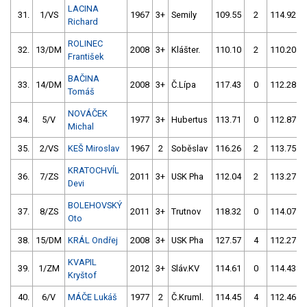
LACINA
31.
1/VS
1967
3+
Semily
109.55
2
114.92
Richard
ROLINEC
32.
13/DM
2008
3+
Klášter.
110.10
2
110.20
František
BAČINA
33.
14/DM
2008
3+
Č.Lípa
117.43
0
112.28
Tomáš
NOVÁČEK
34.
5/V
1977
3+
Hubertus
113.71
0
112.87
Michal
35.
2/VS
KEŠ Miroslav
1967
2
Soběslav
116.26
2
113.75
KRATOCHVÍL
36.
7/ZS
2011
3+
USK Pha
112.04
2
113.27
Devi
BOLEHOVSKÝ
37.
8/ZS
2011
3+
Trutnov
118.32
0
114.07
Oto
38.
15/DM
KRÁL Ondřej
2008
3+
USK Pha
127.57
4
112.27
KVAPIL
39.
1/ZM
2012
3+
Sláv.KV
114.61
0
114.43
Kryštof
40.
6/V
MÁČE Lukáš
1977
2
Č.Kruml.
114.45
4
112.46