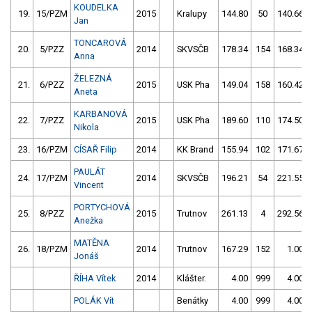
KOUDELKA
19.
15/PZM
2015
Kralupy
144.80
50
140.66
Jan
TONCAROVÁ
20.
5/PZZ
2014
SKVSČB
178.34
154
168.34
Anna
ŽELEZNÁ
21.
6/PZZ
2015
USK Pha
149.04
158
160.42
Aneta
KARBANOVÁ
22.
7/PZZ
2015
USK Pha
189.60
110
174.50
Nikola
23.
16/PZM
CÍSAŘ Filip
2014
KK Brand
155.94
102
171.67
PAULÁT
24.
17/PZM
2014
SKVSČB
196.21
54
221.55
Vincent
PORTYCHOVÁ
25.
8/PZZ
2015
Trutnov
261.13
4
292.56
Anežka
MATĚNA
26.
18/PZM
2014
Trutnov
167.29
152
1.00
Jonáš
ŘÍHA Vítek
2014
Klášter.
4.00
999
4.00
POLÁK Vít
Benátky
4.00
999
4.00