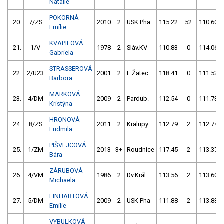
Natálie
POKORNÁ
20.
7/ZS
2010
2
USK Pha
115.22
52
110.60
Emílie
KVAPILOVÁ
21.
1/V
1978
2
Sláv.KV
110.83
0
114.06
Gabriela
STRASSEROVÁ
22.
2/U23
2001
2
L.Žatec
118.41
0
111.52
Barbora
MARKOVÁ
23.
4/DM
2009
2
Pardub.
112.54
0
111.73
Kristýna
HRONOVÁ
24.
8/ZS
2011
2
Kralupy
112.79
2
112.74
Ludmila
PIŠVEJCOVÁ
25.
1/ZM
2013
3+
Roudnice
117.45
2
113.37
Bára
ZÁRUBOVÁ
26.
4/VM
1986
2
Dv.Král.
113.56
2
113.60
Michaela
LINHARTOVÁ
27.
5/DM
2009
2
USK Pha
111.88
2
113.83
Emílie
VYBULKOVÁ