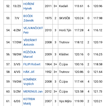
HOŘENÍ
52.
13/ZS
2011
3+
Kadaň
113.61
6
120.96
Hynek
BOČEK
53.
7/V
1975
2
SKVSČB
120.24
0
117.98
Zdeněk
VEJVANČICKÝ
54.
4/ZM
2013
3
Horš.Týn
117.28
4
116.12
Petr
VÍDEŇSKÝ
54.
17/DM
2008
3
Trutnov
118.12
2
120.19
Antonín
RŮŽIČKA
56.
18/DM
2009
3
Klášter.
120.16
0
116.25
Marcel
57.
3/VS
FILIPI Robert
1964
3+
Č.Lípa
130.16
2
118.58
58.
4/VS
HÁK Jiří
1952
3+
Trutnov
120.86
0
121.64
KOMÍNEK
59.
19/DM
2008
3
Č.Lípa
117.44
4
120.50
Vojtěch
60.
5/ZM
MERENUS Jan
2012
3+
Č.Lípa
123.58
4
121.73
KOTRBA
61.
6/DS
2007
3
Vys.Mýto
119.99
2
120.21
Matěj