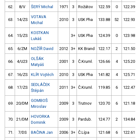
62.
8/V
ŠERÝ Michal
1971
3
Rožátov
122.59
0
122.39
VOTAVA
63.
14/ZS
2010
3
USK Pha
133.88
52
122.93
Michal
KOSTKAN
64.
15/ZS
3+
USK Pha
124.39
0
123.98
Lukáš
65.
6/ZM
NOŽÍŘ David
2012
3+
KK Brand
122.17
2
121.50
OLŠÁK
66.
4/U23
2001
3
Č.Kruml.
126.66
4
125.20
Matyáš
67.
16/ZS
KLÍR Vojtěch
2010
3
USK Pha
141.82
4
125.71
SEDLÁČEK
68.
17/ZS
2011
3+
Č.Kruml.
119.85
6
122.47
Štěpán
GOMBOŠ
69.
20/DM
2009
3
Trutnov
120.70
6
121.18
Miroslav
HOVORKA
70.
21/DM
2009
3
Pardub.
124.77
2
134.84
Dominik
71.
7/DS
BAČINA Jan
2006
3+
Č.Lípa
121.68
6
122.61