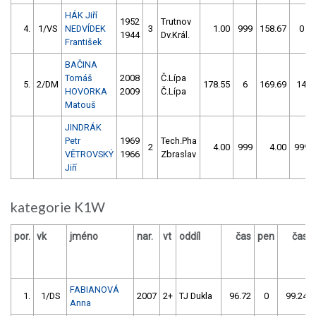
HÁK Jiří
1952
Trutnov
4.
1/VS
NEDVÍDEK
3
1.00
999
158.67
0
1944
Dv.Král.
František
BAČINA
Tomáš
2008
Č.Lípa
5.
2/DM
178.55
6
169.69
14
HOVORKA
2009
Č.Lípa
Matouš
JINDRÁK
Petr
1969
Tech.Pha
2
4.00
999
4.00
999
VĚTROVSKÝ
1966
Zbraslav
Jiří
kategorie K1W
por.
vk
jméno
nar.
vt
oddíl
čas
pen
čas
FABIANOVÁ
1.
1/DS
2007
2+
TJ Dukla
96.72
0
99.24
Anna