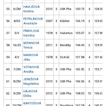
HAVLIŠOVÁ
55.
6/ZM
2013
3
USK Pha
130.75
4
128.50
Kristína
PETRILÁKOVÁ
56.
8/DS
2007
3
Klášter.
136.19
2
129.69
Anastázie
PŘIBYLOVÁ
57.
3/V
1978
3
Hubertus
135.07
0
127.85
Karolína
BERANOVÁ
58.
16/ZS
2011
3
Benátky
144.45
2
129.99
Tereza
MARKOVÁ
59.
4/V
1978
3
Dv.Král.
131.98
4
131.60
Jitka
VOTAVOVÁ
60.
7/ZM
2012
3
USK Pha
162.92
2
135.71
Anežka
JENEŠOVÁ
61.
8/ZM
2013
3
USK Pha
166.56
6
135.91
Magdaléna
HÁJKOVÁ
62.
9/ZM
2012
3
USK Pha
138.35
10
136.07
Eliška
BARTOŠOVÁ
63.
10/ZM
2013
3
Roudnice
167.28
4
143.33