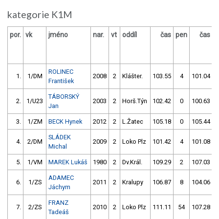
kategorie K1M
por.
vk
jméno
nar.
vt
oddíl
čas
pen
čas
p
ROLINEC
1.
1/DM
2008
2
Klášter.
103.55
4
101.04
František
TÁBORSKÝ
2.
1/U23
2003
2
Horš.Týn
102.42
0
100.63
Jan
3.
1/ZM
BECK Hynek
2012
2
L.Žatec
105.18
0
105.44
SLÁDEK
4.
2/DM
2009
2
Loko Plz
101.42
4
101.08
Michal
5.
1/VM
MAREK Lukáš
1980
2
Dv.Král.
109.29
2
107.03
ADAMEC
6.
1/ZS
2011
2
Kralupy
106.87
8
104.06
Jáchym
FRANZ
7.
2/ZS
2010
2
Loko Plz
111.11
54
107.28
Tadeáš