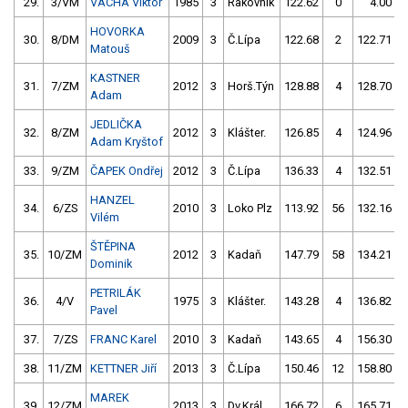
29.
3/VM
VÁCHA Viktor
1985
3
Rakovník
122.62
0
4.00
9
HOVORKA
30.
8/DM
2009
3
Č.Lípa
122.68
2
122.71
Matouš
KASTNER
31.
7/ZM
2012
3
Horš.Týn
128.88
4
128.70
Adam
JEDLIČKA
32.
8/ZM
2012
3
Klášter.
126.85
4
124.96
Adam Kryštof
33.
9/ZM
ČAPEK Ondřej
2012
3
Č.Lípa
136.33
4
132.51
HANZEL
34.
6/ZS
2010
3
Loko Plz
113.92
56
132.16
Vilém
ŠTĚPINA
35.
10/ZM
2012
3
Kadaň
147.79
58
134.21
Dominik
PETRILÁK
36.
4/V
1975
3
Klášter.
143.28
4
136.82
Pavel
37.
7/ZS
FRANC Karel
2010
3
Kadaň
143.65
4
156.30
38.
11/ZM
KETTNER Jiří
2013
3
Č.Lípa
150.46
12
158.80
MAREK
39.
12/ZM
2013
3
Dv.Král.
166.72
6
165.71