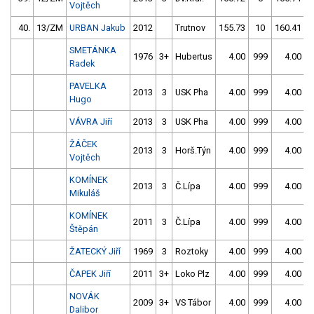
Vojtěch
40.
13/ZM
URBAN Jakub
2012
Trutnov
155.73
10
160.41
SMETÁNKA
1976
3+
Hubertus
4.00
999
4.00
9
Radek
PAVELKA
2013
3
USK Pha
4.00
999
4.00
9
Hugo
VÁVRA Jiří
2013
3
USK Pha
4.00
999
4.00
9
ŽÁČEK
2013
3
Horš.Týn
4.00
999
4.00
9
Vojtěch
KOMÍNEK
2013
3
Č.Lípa
4.00
999
4.00
9
Mikuláš
KOMÍNEK
2011
3
Č.Lípa
4.00
999
4.00
9
Štěpán
ŽATECKÝ Jiří
1969
3
Roztoky
4.00
999
4.00
9
ČAPEK Jiří
2011
3+
Loko Plz
4.00
999
4.00
9
NOVÁK
2009
3+
VS Tábor
4.00
999
4.00
9
Dalibor