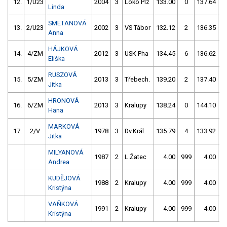
12.
1/U23
2004
3
Loko Plz
133.00
0
137.64
Linda
SMETANOVÁ
13.
2/U23
2002
3
VS Tábor
132.12
2
136.35
Anna
HÁJKOVÁ
14.
4/ZM
2012
3
USK Pha
134.45
6
136.62
Eliška
RUSZOVÁ
15.
5/ZM
2013
3
Třebech.
139.20
2
137.40
Jitka
HRONOVÁ
16.
6/ZM
2013
3
Kralupy
138.24
0
144.10
Hana
MARKOVÁ
17.
2/V
1978
3
Dv.Král.
135.79
4
133.92
Jitka
MILYANOVÁ
1987
2
L.Žatec
4.00
999
4.00
9
Andrea
KUDĚJOVÁ
1988
2
Kralupy
4.00
999
4.00
9
Kristýna
VAŇKOVÁ
1991
2
Kralupy
4.00
999
4.00
9
Kristýna