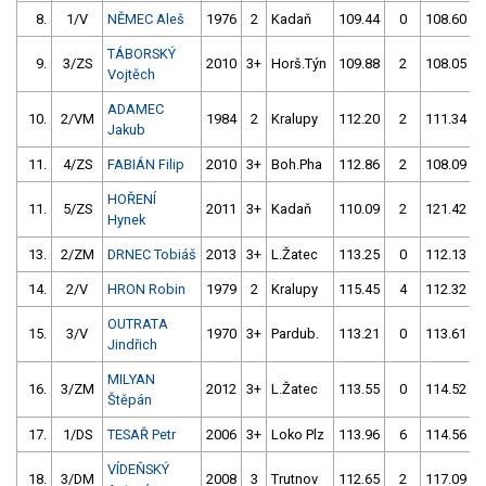
8.
1/V
NĚMEC Aleš
1976
2
Kadaň
109.44
0
108.60
TÁBORSKÝ
9.
3/ZS
2010
3+
Horš.Týn
109.88
2
108.05
Vojtěch
ADAMEC
10.
2/VM
1984
2
Kralupy
112.20
2
111.34
Jakub
11.
4/ZS
FABIÁN Filip
2010
3+
Boh.Pha
112.86
2
108.09
HOŘENÍ
11.
5/ZS
2011
3+
Kadaň
110.09
2
121.42
Hynek
13.
2/ZM
DRNEC Tobiáš
2013
3+
L.Žatec
113.25
0
112.13
14.
2/V
HRON Robin
1979
2
Kralupy
115.45
4
112.32
OUTRATA
15.
3/V
1970
3+
Pardub.
113.21
0
113.61
Jindřich
MILYAN
16.
3/ZM
2012
3+
L.Žatec
113.55
0
114.52
Štěpán
17.
1/DS
TESAŘ Petr
2006
3+
Loko Plz
113.96
6
114.56
VÍDEŇSKÝ
18.
3/DM
2008
3
Trutnov
112.65
2
117.09