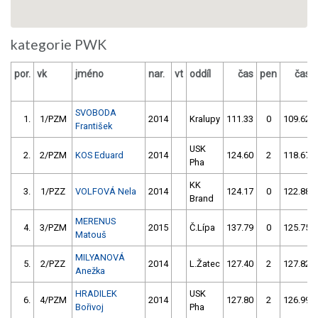
kategorie PWK
por.
vk
jméno
nar.
vt
oddíl
čas
pen
čas
SVOBODA
1.
1/PZM
2014
Kralupy
111.33
0
109.62
František
USK
2.
2/PZM
KOS Eduard
2014
124.60
2
118.67
Pha
KK
3.
1/PZZ
VOLFOVÁ Nela
2014
124.17
0
122.88
Brand
MERENUS
4.
3/PZM
2015
Č.Lípa
137.79
0
125.75
Matouš
MILYANOVÁ
5.
2/PZZ
2014
L.Žatec
127.40
2
127.82
Anežka
HRADILEK
USK
6.
4/PZM
2014
127.80
2
126.99
Bořivoj
Pha