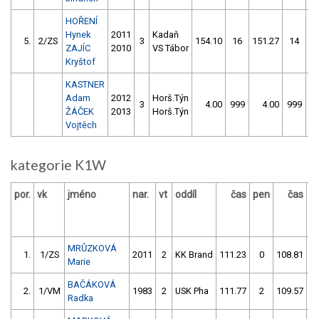
HOŘENÍ
Hynek
2011
Kadaň
5.
2/ZS
3
154.10
16
151.27
14
ZAJÍC
2010
VS Tábor
Kryštof
KASTNER
Adam
2012
Horš.Týn
3
4.00
999
4.00
999
ŽÁČEK
2013
Horš.Týn
Vojtěch
kategorie K1W
por.
vk
jméno
nar.
vt
oddíl
čas
pen
čas
p
MRŮZKOVÁ
1.
1/ZS
2011
2
KK Brand
111.23
0
108.81
Marie
BAČÁKOVÁ
2.
1/VM
1983
2
USK Pha
111.77
2
109.57
Radka