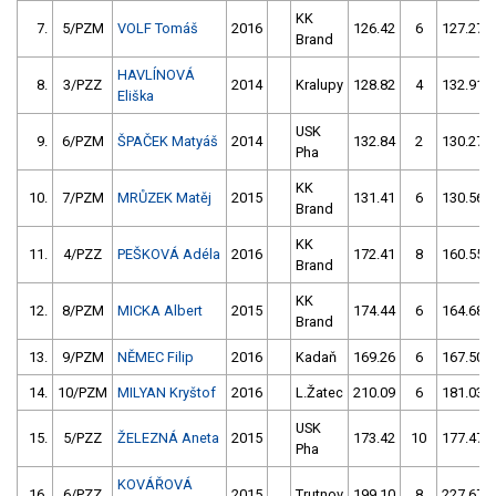
KK
7.
5/PZM
VOLF Tomáš
2016
126.42
6
127.27
Brand
HAVLÍNOVÁ
8.
3/PZZ
2014
Kralupy
128.82
4
132.91
Eliška
USK
9.
6/PZM
ŠPAČEK Matyáš
2014
132.84
2
130.27
Pha
KK
10.
7/PZM
MRŮZEK Matěj
2015
131.41
6
130.56
Brand
KK
11.
4/PZZ
PEŠKOVÁ Adéla
2016
172.41
8
160.55
Brand
KK
12.
8/PZM
MICKA Albert
2015
174.44
6
164.68
Brand
13.
9/PZM
NĚMEC Filip
2016
Kadaň
169.26
6
167.50
14.
10/PZM
MILYAN Kryštof
2016
L.Žatec
210.09
6
181.03
USK
15.
5/PZZ
ŽELEZNÁ Aneta
2015
173.42
10
177.47
Pha
KOVÁŘOVÁ
16.
6/PZZ
2015
Trutnov
199.10
8
227.67