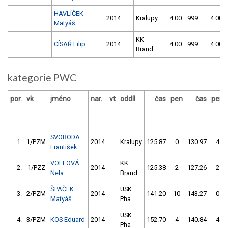
HAVLÍČEK
2014
Kralupy
4.00
999
4.00
Matyáš
KK
CÍSAŘ Filip
2014
4.00
999
4.00
Brand
kategorie PWC
por.
vk
jméno
nar.
vt
oddíl
čas
pen
čas
pen
SVOBODA
1.
1/PZM
2014
Kralupy
125.87
0
130.97
4
František
VOLFOVÁ
KK
2.
1/PZZ
2014
125.38
2
127.26
2
Nela
Brand
ŠPAČEK
USK
3.
2/PZM
2014
141.20
10
143.27
0
Matyáš
Pha
USK
4.
3/PZM
KOS Eduard
2014
152.70
4
140.84
4
Pha