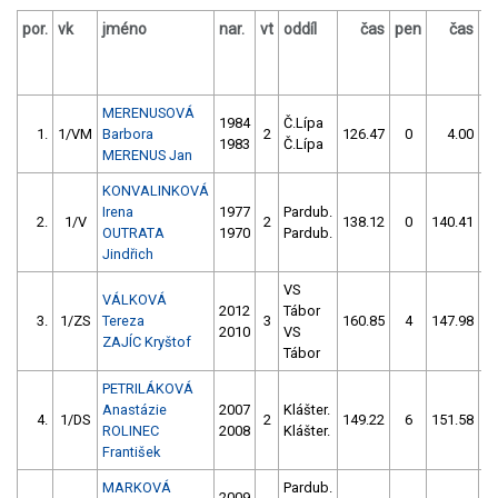
por.
vk
jméno
nar.
vt
oddíl
čas
pen
čas
p
MERENUSOVÁ
1984
Č.Lípa
1.
1/VM
Barbora
2
126.47
0
4.00
9
1983
Č.Lípa
MERENUS Jan
KONVALINKOVÁ
Irena
1977
Pardub.
2.
1/V
2
138.12
0
140.41
OUTRATA
1970
Pardub.
Jindřich
VS
VÁLKOVÁ
2012
Tábor
3.
1/ZS
Tereza
3
160.85
4
147.98
2010
VS
ZAJÍC Kryštof
Tábor
PETRILÁKOVÁ
Anastázie
2007
Klášter.
4.
1/DS
2
149.22
6
151.58
ROLINEC
2008
Klášter.
František
MARKOVÁ
Pardub.
2009