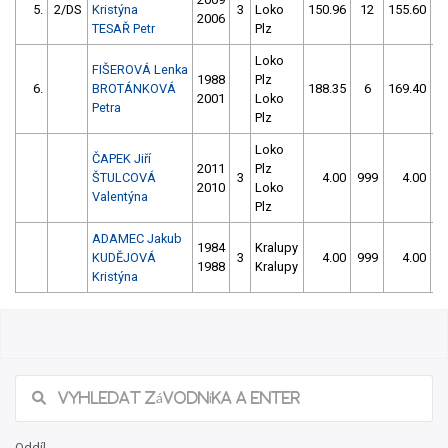
5.
2/DS
Kristýna
3
Loko
150.96
12
155.60
1
2006
TESAŘ Petr
Plz
Loko
FIŠEROVÁ Lenka
1988
Plz
6.
BROTÁNKOVÁ
188.35
6
169.40
1
2001
Loko
Petra
Plz
Loko
ČAPEK Jiří
2011
Plz
ŠTULCOVÁ
3
4.00
999
4.00
9
2010
Loko
Valentýna
Plz
ADAMEC Jakub
1984
Kralupy
KUDĚJOVÁ
3
4.00
999
4.00
9
1988
Kralupy
Kristýna
Oddíl