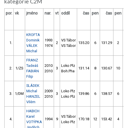
kategorie C2M
por.
vk
jméno
nar.
vt
oddíl
čas
pen
čas
pen
vý
KROFTA
Dominik
1993
VS Tábor
1.
2
135.20
6
131.29
2
VÁLEK
1974
VS Tábor
Michal
FRANZ
Tadeáš
2010
Loko Plz
2.
1/ZS
3
131.14
8
130.67
10
FABIÁN
2010
Boh.Pha
Filip
SLÁDEK
Michal
2009
Loko Plz
3.
1/DM
3
139.86
6
138.57
6
HANZEL
2010
Loko Plz
Vilém
HABICH
Karel
VS Tábor
4.
1994
9
170.18
12
153.42
4
VOTÝPKA
Loko Plz
Jindřich