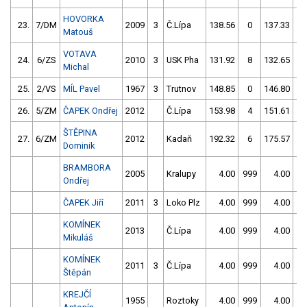
HOVORKA
23.
7/DM
2009
3
Č.Lípa
138.56
0
137.33
0
Matouš
VOTAVA
24.
6/ZS
2010
3
USK Pha
131.92
8
132.65
6
Michal
25.
2/VS
MÍL Pavel
1967
3
Trutnov
148.85
0
146.80
4
26.
5/ZM
ČAPEK Ondřej
2012
Č.Lípa
153.98
4
151.61
2
ŠTĚPINA
27.
6/ZM
2012
Kadaň
192.32
6
175.57
6
Dominik
BRAMBORA
2005
Kralupy
4.00
999
4.00
99
Ondřej
ČAPEK Jiří
2011
3
Loko Plz
4.00
999
4.00
99
KOMÍNEK
2013
Č.Lípa
4.00
999
4.00
99
Mikuláš
KOMÍNEK
2011
3
Č.Lípa
4.00
999
4.00
99
Štěpán
KREJČÍ
1955
Roztoky
4.00
999
4.00
99