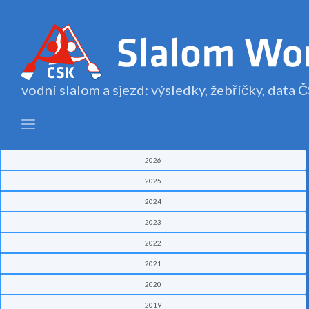
vodní slalom a sjezd: výsledky, žebříčky, data
2026
2025
2024
2023
2022
2021
2020
2019