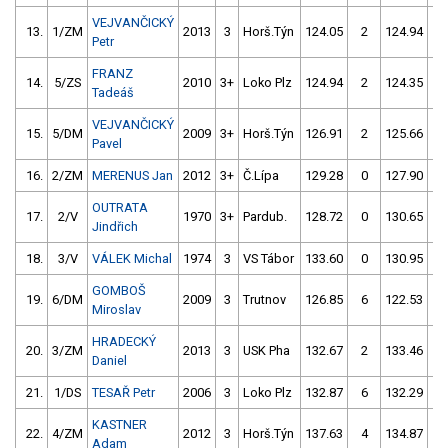
VEJVANČICKÝ
13.
1/ZM
2013
3
Horš.Týn
124.05
2
124.94
2
Petr
FRANZ
14.
5/ZS
2010
3+
Loko Plz
124.94
2
124.35
2
Tadeáš
VEJVANČICKÝ
15.
5/DM
2009
3+
Horš.Týn
126.91
2
125.66
2
Pavel
16.
2/ZM
MERENUS Jan
2012
3+
Č.Lípa
129.28
0
127.90
0
OUTRATA
17.
2/V
1970
3+
Pardub.
128.72
0
130.65
0
Jindřich
18.
3/V
VÁLEK Michal
1974
3
VS Tábor
133.60
0
130.95
0
GOMBOŠ
19.
6/DM
2009
3
Trutnov
126.85
6
122.53
1
Miroslav
HRADECKÝ
20.
3/ZM
2013
3
USK Pha
132.67
2
133.46
2
Daniel
21.
1/DS
TESAŘ Petr
2006
3
Loko Plz
132.87
6
132.29
4
KASTNER
22.
4/ZM
2012
3
Horš.Týn
137.63
4
134.87
2
Adam