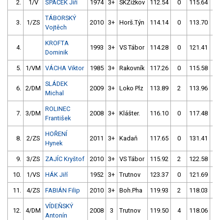
2.
1/V
ŠPAČEK Jiří
1974
3+
SKŽižkov
112.54
0
115.64
0
TÁBORSKÝ
3.
1/ZS
2010
3+
Horš.Týn
114.14
0
113.70
0
Vojtěch
KROFTA
4.
1993
3+
VS Tábor
114.28
0
121.41
6
Dominik
5.
1/VM
VÁCHA Viktor
1985
3+
Rakovník
117.26
0
115.58
0
SLÁDEK
6.
2/DM
2009
3+
Loko Plz
113.89
2
113.96
2
Michal
ROLINEC
7.
3/DM
2008
3+
Klášter.
116.10
0
117.48
4
František
HOŘENÍ
8.
2/ZS
2011
3+
Kadaň
117.65
0
131.41
1
Hynek
9.
3/ZS
ZAJÍC Kryštof
2010
3+
VS Tábor
115.92
2
122.58
2
10.
1/VS
HÁK Jiří
1952
3+
Trutnov
123.37
0
121.69
0
11.
4/ZS
FABIÁN Filip
2010
3+
Boh.Pha
119.93
2
118.03
6
VÍDEŇSKÝ
12.
4/DM
2008
3
Trutnov
119.50
4
118.06
6
Antonín