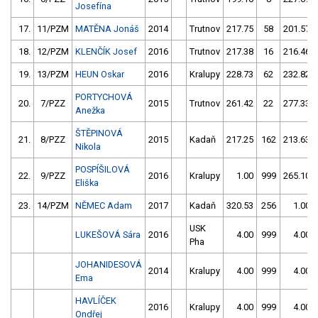
Josefína
17.
11/PZM
MATĚNA Jonáš
2014
Trutnov
217.75
58
201.57
18.
12/PZM
KLENČÍK Josef
2016
Trutnov
217.38
16
216.46
19.
13/PZM
HEUN Oskar
2016
Kralupy
228.73
62
232.82
PORTYCHOVÁ
20.
7/PZZ
2015
Trutnov
261.42
22
277.33
Anežka
ŠTĚPINOVÁ
21.
8/PZZ
2015
Kadaň
217.25
162
213.63
Nikola
POSPÍŠILOVÁ
22.
9/PZZ
2016
Kralupy
1.00
999
265.10
Eliška
23.
14/PZM
NĚMEC Adam
2017
Kadaň
320.53
256
1.00
USK
LUKEŠOVÁ Sára
2016
4.00
999
4.00
Pha
JOHANIDESOVÁ
2014
Kralupy
4.00
999
4.00
Ema
HAVLÍČEK
2016
Kralupy
4.00
999
4.00
Ondřej