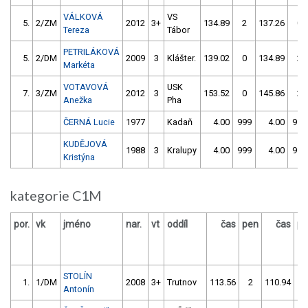
VÁLKOVÁ
VS
5.
2/ZM
2012
3+
134.89
2
137.26
0
Tereza
Tábor
PETRILÁKOVÁ
5.
2/DM
2009
3
Klášter.
139.02
0
134.89
2
Markéta
VOTAVOVÁ
USK
7.
3/ZM
2012
3
153.52
0
145.86
2
Anežka
Pha
ČERNÁ Lucie
1977
Kadaň
4.00
999
4.00
999
KUDĚJOVÁ
1988
3
Kralupy
4.00
999
4.00
999
Kristýna
kategorie C1M
por.
vk
jméno
nar.
vt
oddíl
čas
pen
čas
pe
STOLÍN
1.
1/DM
2008
3+
Trutnov
113.56
2
110.94
0
Antonín