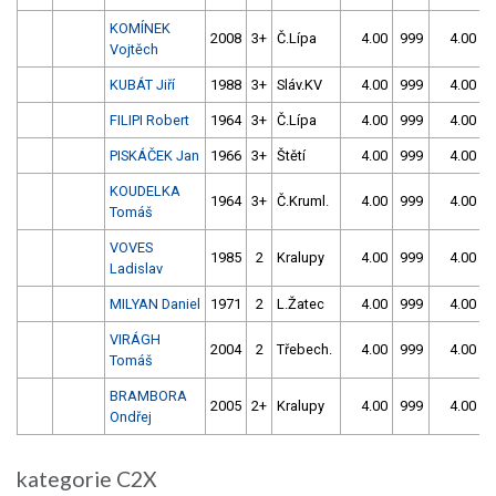
KOMÍNEK
2008
3+
Č.Lípa
4.00
999
4.00
9
Vojtěch
KUBÁT Jiří
1988
3+
Sláv.KV
4.00
999
4.00
9
FILIPI Robert
1964
3+
Č.Lípa
4.00
999
4.00
9
PISKÁČEK Jan
1966
3+
Štětí
4.00
999
4.00
9
KOUDELKA
1964
3+
Č.Kruml.
4.00
999
4.00
9
Tomáš
VOVES
1985
2
Kralupy
4.00
999
4.00
9
Ladislav
MILYAN Daniel
1971
2
L.Žatec
4.00
999
4.00
9
VIRÁGH
2004
2
Třebech.
4.00
999
4.00
9
Tomáš
BRAMBORA
2005
2+
Kralupy
4.00
999
4.00
9
Ondřej
kategorie C2X