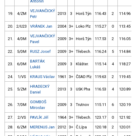
Antonín
VEJVANČICKÝ
19.
4/ZM
2013
3
Horš.Týn
116.43
2
114.96
Petr
20.
2/U23
VRÁNEK Jan
2004
3+
Loko Plz
115.27
0
113.45
VEJVANČICKÝ
21.
4/DM
2009
3+
Horš.Týn
117.53
2
116.05
Pavel
22.
5/DM
RUSZ Josef
2009
3+
Třebech.
116.24
5
114.84
BARTÁK
23.
6/DM
2009
3
Klášter.
115.14
4
118.27
Lukáš
24.
1/VS
KRAUS Václav
1961
3+
ČSAD Plz
119.63
2
119.45
HRADECKÝ
25.
5/ZM
2013
3
USK Pha
116.53
4
120.89
Daniel
GOMBOŠ
26.
7/DM
2009
3
Trutnov
115.11
6
120.19
Miroslav
27.
2/VS
PAVLÍK Jiří
1964
3+
Třebech.
123.17
0
121.92
28.
6/ZM
MERENUS Jan
2012
3+
Č.Lípa
120.18
2
120.01