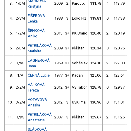
MARKOVÁ
3.
1/DM
2009
2
Pardub.
111.78
4
113.79
Kristýna
FIŠEROVÁ
4.
2/VM
1988
3
Loko Plz
119.81
0
117.38
Lenka
ŠENKOVÁ
5.
1/ZM
2013
3+
KK Brand
120.40
2
120.19
Aniko
PETRILÁKOVÁ
6.
2/DM
2009
3+
Klášter.
120.34
0
120.75
Markéta
LAGNEROVÁ
7.
1/VS
1959
3+
Soběslav
124.10
2
122.00
Jana
8.
1/V
ČERNÁ Lucie
1977
3+
Kadaň
125.06
2
123.64
VÁLKOVÁ
9.
2/ZM
2012
3+
VS Tábor
128.78
0
129.37
Tereza
VOTAVOVÁ
10.
3/ZM
2012
3
USK Pha
130.96
0
131.01
Anežka
PETRILÁKOVÁ
11.
1/DS
2007
3
Klášter.
129.67
2
131.25
Anastázie
SLÁDKOVÁ