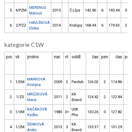
MERENUS
5.
4/PZM
2015
Č.Lípa
142.96
6
145.44
0
Matouš
HAVLÍNOVÁ
6.
2/PZZ
2014
Kralupy
168.44
6
174.63
2
Eliška
kategorie C1W
por.
vk
jméno
nar.
vt
oddíl
čas
pen
čas
pen
MARKOVÁ
1.
1/DM
2009
2
Pardub.
126.02
2
114.86
2
Kristýna
MRŮZKOVÁ
KK
2.
1/ZS
2011
2
124.42
2
122.84
2
Marie
Brand
BAČÁKOVÁ
USK
3.
1/VM
1983
3+
130.26
0
127.82
0
Radka
Pha
ŠENKOVÁ
KK
4.
1/ZM
2013
3
135.37
2
131.29
4
Aniko
Brand