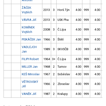
Antonín
ŽÁČEK
2013
3
Horš.Týn
4.00
999
4.00
99
Vojtěch
VÁVRA Jiří
2013
3
USK Pha
4.00
999
4.00
99
KOMÍNEK
2008
3
Č.Lípa
4.00
999
4.00
99
Vojtěch
PISKÁČEK Jan
1966
3
Štětí
4.00
999
4.00
99
VADLEJCH
1989
3
SKVSČB
4.00
999
4.00
99
Jan
FILIPI Robert
1964
3+
Č.Lípa
4.00
999
4.00
99
MILLER Jan
1968
2
Turnov
4.00
999
4.00
99
KEŠ Miroslav
1967
2
Soběslav
4.00
999
4.00
99
VĚTROVSKÝ
1966
2
Zbraslav
4.00
999
4.00
99
Jiří
VANĚK Jiří
1987
2
Kralupy
4.00
999
4.00
99