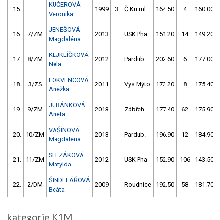
KUČEROVÁ
15.
1999
3
Č.Kruml.
164.50
4
160.00
Veronika
JENEŠOVÁ
16.
7/ZM
2013
USK Pha
151.20
14
149.20
Magdaléna
KEJKLÍČKOVÁ
17.
8/ZM
2012
Pardub.
202.60
6
177.00
Nela
LOKVENCOVÁ
18.
3/ZS
2011
Vys.Mýto
173.20
8
175.40
Anežka
JURÁNKOVÁ
19.
9/ZM
2013
Zábřeh
177.40
62
175.90
Aneta
VAŠINOVÁ
20.
10/ZM
2013
Pardub.
196.90
12
184.90
Magdalena
SLEZÁKOVÁ
21.
11/ZM
2012
USK Pha
152.90
106
143.50
Matylda
ŠINDELÁŘOVÁ
22.
2/DM
2009
Roudnice
192.50
58
181.70
Beáta
kategorie K1M