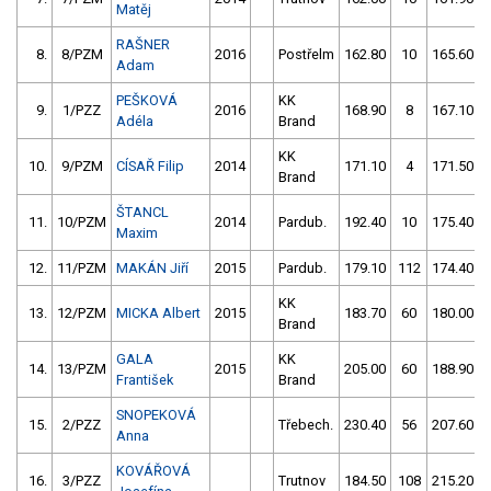
Matěj
RAŠNER
8.
8/PZM
2016
Postřelm
162.80
10
165.60
Adam
PEŠKOVÁ
KK
9.
1/PZZ
2016
168.90
8
167.10
Adéla
Brand
KK
10.
9/PZM
CÍSAŘ Filip
2014
171.10
4
171.50
Brand
ŠTANCL
11.
10/PZM
2014
Pardub.
192.40
10
175.40
Maxim
12.
11/PZM
MAKÁN Jiří
2015
Pardub.
179.10
112
174.40
KK
13.
12/PZM
MICKA Albert
2015
183.70
60
180.00
Brand
GALA
KK
14.
13/PZM
2015
205.00
60
188.90
František
Brand
SNOPEKOVÁ
15.
2/PZZ
Třebech.
230.40
56
207.60
Anna
KOVÁŘOVÁ
16.
3/PZZ
Trutnov
184.50
108
215.20