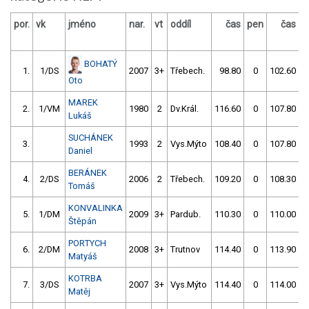
por.
vk
jméno
nar.
vt
oddíl
čas
pen
čas
p
BOHATÝ
1.
1/DS
2007
3+
Třebech.
98.80
0
102.60
Oto
MAREK
2.
1/VM
1980
2
Dv.Král.
116.60
0
107.80
Lukáš
SUCHÁNEK
3.
1993
2
Vys.Mýto
108.40
0
107.80
Daniel
BERÁNEK
4.
2/DS
2006
2
Třebech.
109.20
0
108.30
Tomáš
KONVALINKA
5.
1/DM
2009
3+
Pardub.
110.30
0
110.00
Štěpán
PORTYCH
6.
2/DM
2008
3+
Trutnov
114.40
0
113.90
Matyáš
KOTRBA
7.
3/DS
2007
3+
Vys.Mýto
114.40
0
114.00
Matěj