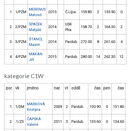
MERENUS
1.
1/PZM
2015
Č.Lípa
159.80
2
155.90
0
Matouš
ŠPAČEK
USK
2.
2/PZM
2014
158.70
2
164.30
2
Matyáš
Pha
ŠTANCL
3.
3/PZM
2014
Pardub.
272.00
8
261.60
4
Maxim
MAKÁN
4.
4/PZM
2015
Pardub.
280.00
14
262.30
12
Jiří
kategorie C1W
por.
vk
jméno
nar.
vt
oddíl
čas
pen
čas
p
MARKOVÁ
1.
1/DM
2009
2
Pardub.
130.90
0
131.80
Kristýna
ČAPSKÁ
2.
1/ZS
2011
3
Pardub.
135.60
0
134.60
Valerie