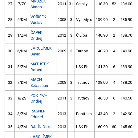
MRŮZEK
27.
7/ZS
2011
3+
Semily
118.30
52
136.00
Šimon
VOŘÍŠEK
28.
5/DM
2008
3
Vys.Mýto
139.90
2
135.90
Václav
ČAPEK
29.
1/ZM
2012
3
Č.Lípa
140.90
2
138.70
Ondřej
JAROLÍMEK
30.
6/DM
2009
3
Turnov
140.70
4
140.90
David
MATUŠTÍK
31.
2/ZM
USK Pha
141.20
6
139.90
Robert
MACH
32.
7/DM
2008
3
Trutnov
138.00
4
138.20
Sebastian
PORTYCH
33.
8/ZS
2011
3
Trutnov
146.50
6
140.50
Ondřej
RAŠNER
34.
3/ZM
2013
Postřelm
143.40
2
142.90
Eduard
35.
4/ZM
BALÍN Oskar
2013
USK Pha
160.90
60
145.60
JAROLÍMEK