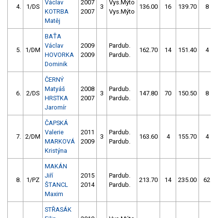
Václav
2007
Vys.Mýto
4.
1/DS
3
136.00
16
139.70
8
KOTRBA
2007
Vys.Mýto
Matěj
BAŤA
Václav
2009
Pardub.
5.
1/DM
162.70
14
151.40
4
HOVORKA
2009
Pardub.
Dominik
ČERNÝ
Matyáš
2008
Pardub.
6.
2/DS
3
147.80
70
150.50
8
HRSTKA
2007
Pardub.
Jaromír
ČAPSKÁ
Valerie
2011
Pardub.
7.
2/DM
3
163.60
4
155.70
4
MARKOVÁ
2009
Pardub.
Kristýna
MAKÁN
Jiří
2015
Pardub.
8.
1/PZ
213.70
14
235.00
62
ŠTANCL
2014
Pardub.
Maxim
STŘASÁK