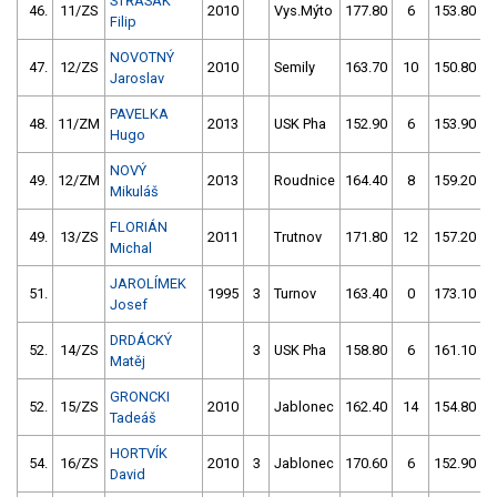
STŘASÁK
46.
11/ZS
2010
Vys.Mýto
177.80
6
153.80
Filip
NOVOTNÝ
47.
12/ZS
2010
Semily
163.70
10
150.80
Jaroslav
PAVELKA
48.
11/ZM
2013
USK Pha
152.90
6
153.90
Hugo
NOVÝ
49.
12/ZM
2013
Roudnice
164.40
8
159.20
Mikuláš
FLORIÁN
49.
13/ZS
2011
Trutnov
171.80
12
157.20
Michal
JAROLÍMEK
51.
1995
3
Turnov
163.40
0
173.10
Josef
DRDÁCKÝ
52.
14/ZS
3
USK Pha
158.80
6
161.10
Matěj
GRONCKI
52.
15/ZS
2010
Jablonec
162.40
14
154.80
Tadeáš
HORTVÍK
54.
16/ZS
2010
3
Jablonec
170.60
6
152.90
David