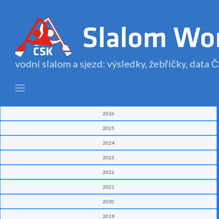
vodní slalom a sjezd: výsledky, žebříčky, data
2026
2025
2024
2023
2022
2021
2020
2019