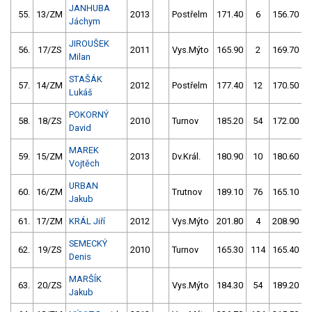
JANHUBA
55.
13/ZM
2013
Postřelm
171.40
6
156.70
Jáchym
JIROUŠEK
56.
17/ZS
2011
Vys.Mýto
165.90
2
169.70
Milan
STAŠÁK
57.
14/ZM
2012
Postřelm
177.40
12
170.50
Lukáš
POKORNÝ
58.
18/ZS
2010
Turnov
185.20
54
172.00
David
MAREK
59.
15/ZM
2013
Dv.Král.
180.90
10
180.60
Vojtěch
URBAN
60.
16/ZM
Trutnov
189.10
76
165.10
Jakub
61.
17/ZM
KRÁL Jiří
2012
Vys.Mýto
201.80
4
208.90
SEMECKÝ
62.
19/ZS
2010
Turnov
165.30
114
165.40
Denis
MARŠÍK
63.
20/ZS
Vys.Mýto
184.30
54
189.20
Jakub