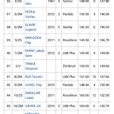
36.
3/VS
1961
3
Turnov
148.90
0
147.80
Otto
PEŠKA
37.
5/ZM
2012
3
Pardub.
150.50
4
146.00
Václav
SLAVÍK
38.
6/ZM
2012
3
Semily
142.30
6
146.30
Vojtěch
MRKVIČKA
39.
9/ZS
2011
3
Roudnice
145.50
4
146.70
Filip
PERNÝ Jakub
40.
7/ZM
2012
3
USK Pha
145.90
4
149.00
Sami
TRNKA
41.
2/V
Žel.Brod
150.30
6
149.60
Vlastimil
41.
8/ZM
BUŠ Teodor
USK Pha
151.60
10
147.60
43.
9/ZM
VOREL Filip
2013
Pardub.
148.40
4
150.40
ŠINDELÁŘ
44.
10/ZS
2011
Roudnice
163.00
12
152.00
Lukáš
45.
10/ZM
VÁVRA Jiří
2013
3
USK Pha
169.00
2
150.70