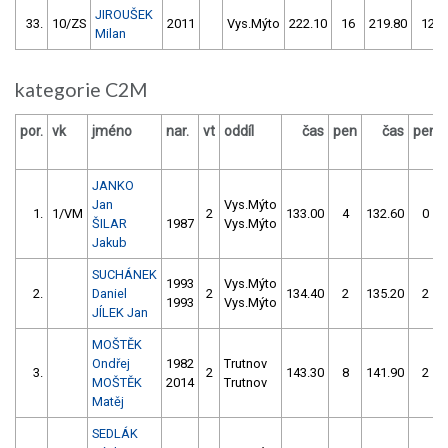
JIROUŠEK
33.
10/ZS
2011
Vys.Mýto
222.10
16
219.80
12
Milan
kategorie C2M
por.
vk
jméno
nar.
vt
oddíl
čas
pen
čas
pen
JANKO
Jan
Vys.Mýto
1.
1/VM
2
133.00
4
132.60
0
ŠILAR
1987
Vys.Mýto
Jakub
SUCHÁNEK
1993
Vys.Mýto
2.
Daniel
2
134.40
2
135.20
2
1993
Vys.Mýto
JÍLEK Jan
MOŠTĚK
Ondřej
1982
Trutnov
3.
2
143.30
8
141.90
2
MOŠTĚK
2014
Trutnov
Matěj
SEDLÁK