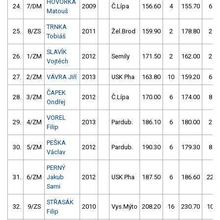
HOVORKA
24.
7/DM
2009
Č.Lípa
156.60
4
155.70
6
Matouš
TRNKA
25.
8/ZS
2011
Žel.Brod
159.90
2
178.80
2
Tobiáš
SLAVÍK
26.
1/ZM
2012
Semily
171.50
2
162.00
2
Vojtěch
27.
2/ZM
VÁVRA Jiří
2013
USK Pha
163.80
10
159.20
6
ČAPEK
28.
3/ZM
2012
Č.Lípa
170.00
6
174.00
8
Ondřej
VOREL
29.
4/ZM
2013
Pardub.
186.10
6
180.00
2
Filip
PEŠKA
30.
5/ZM
2012
Pardub.
190.30
6
179.30
8
Václav
PERNÝ
31.
6/ZM
Jakub
2012
USK Pha
187.50
6
186.60
22
Sami
STŘASÁK
32.
9/ZS
2010
Vys.Mýto
208.20
16
230.70
10
Filip