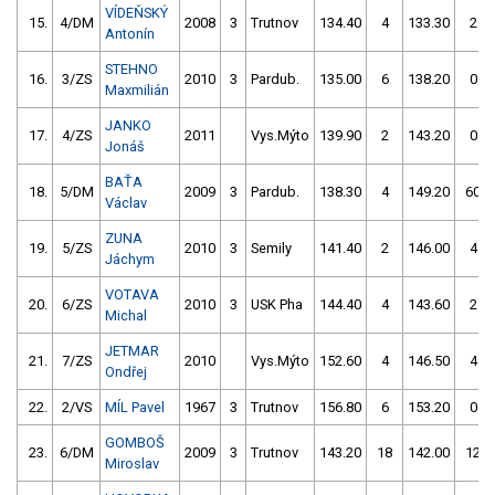
VÍDEŇSKÝ
15.
4/DM
2008
3
Trutnov
134.40
4
133.30
2
Antonín
STEHNO
16.
3/ZS
2010
3
Pardub.
135.00
6
138.20
0
Maxmilián
JANKO
17.
4/ZS
2011
Vys.Mýto
139.90
2
143.20
0
Jonáš
BAŤA
18.
5/DM
2009
3
Pardub.
138.30
4
149.20
60
Václav
ZUNA
19.
5/ZS
2010
3
Semily
141.40
2
146.00
4
Jáchym
VOTAVA
20.
6/ZS
2010
3
USK Pha
144.40
4
143.60
2
Michal
JETMAR
21.
7/ZS
2010
Vys.Mýto
152.60
4
146.50
4
Ondřej
22.
2/VS
MÍL Pavel
1967
3
Trutnov
156.80
6
153.20
0
GOMBOŠ
23.
6/DM
2009
3
Trutnov
143.20
18
142.00
12
Miroslav