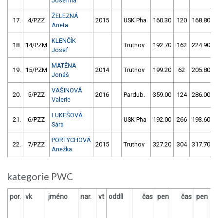
Josefína
ŽELEZNÁ
17.
4/PZZ
2015
USK Pha
160.30
120
168.80
Aneta
KLENČÍK
18.
14/PZM
Trutnov
192.70
162
224.90
Josef
MATĚNA
19.
15/PZM
2014
Trutnov
199.20
62
205.80
Jonáš
VAŠINOVÁ
20.
5/PZZ
2016
Pardub.
359.00
124
286.00
Valerie
LUKEŠOVÁ
21.
6/PZZ
USK Pha
192.00
266
193.60
Sára
PORTYCHOVÁ
22.
7/PZZ
2015
Trutnov
327.20
304
317.70
Anežka
kategorie PWC
por.
vk
jméno
nar.
vt
oddíl
čas
pen
čas
pen
v