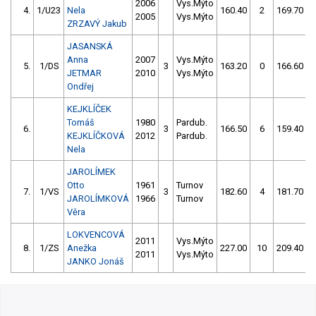
2006
Vys.Mýto
4.
1/U23
Nela
160.40
2
169.70
2005
Vys.Mýto
ZRZAVÝ Jakub
JASANSKÁ
Anna
2007
Vys.Mýto
5.
1/DS
3
163.20
0
166.60
JETMAR
2010
Vys.Mýto
Ondřej
KEJKLÍČEK
Tomáš
1980
Pardub.
6.
3
166.50
6
159.40
KEJKLÍČKOVÁ
2012
Pardub.
Nela
JAROLÍMEK
Otto
1961
Turnov
7.
1/VS
3
182.60
4
181.70
JAROLÍMKOVÁ
1966
Turnov
Věra
LOKVENCOVÁ
2011
Vys.Mýto
8.
1/ZS
Anežka
227.00
10
209.40
2011
Vys.Mýto
JANKO Jonáš