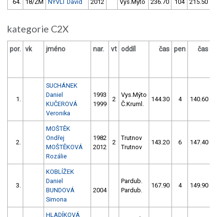
64.
18/ZM
NÝVLT David
2012
Vys.Mýto
236.70
104
215.50
kategorie C2X
por.
vk
jméno
nar.
vt
oddíl
čas
pen
čas
p
SUCHÁNEK
Daniel
1993
Vys.Mýto
1.
2
144.30
4
140.60
KUČEROVÁ
1999
Č.Kruml.
Veronika
MOŠTĚK
Ondřej
1982
Trutnov
2.
2
143.20
6
147.40
MOŠTĚKOVÁ
2012
Trutnov
Rozálie
KOBLÍŽEK
Daniel
Pardub.
3.
167.90
4
149.90
BUNDOVÁ
2004
Pardub.
Simona
HLADÍKOVÁ