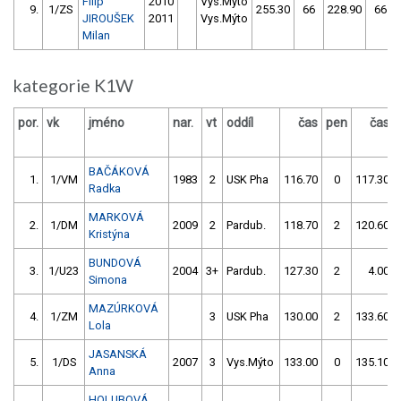
Filip
2010
Vys.Mýto
9.
1/ZS
255.30
66
228.90
66
JIROUŠEK
2011
Vys.Mýto
Milan
kategorie K1W
por.
vk
jméno
nar.
vt
oddíl
čas
pen
čas
BAČÁKOVÁ
1.
1/VM
1983
2
USK Pha
116.70
0
117.30
Radka
MARKOVÁ
2.
1/DM
2009
2
Pardub.
118.70
2
120.60
Kristýna
BUNDOVÁ
3.
1/U23
2004
3+
Pardub.
127.30
2
4.00
Simona
MAZÚRKOVÁ
4.
1/ZM
3
USK Pha
130.00
2
133.60
Lola
JASANSKÁ
5.
1/DS
2007
3
Vys.Mýto
133.00
0
135.10
Anna
HOLUBOVÁ