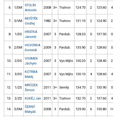
STOLÍN
6.
1/DM
2008
3+
Trutnov
124.70
2
125.60
4
Antonín
MOŠTĚK
7.
3/VM
1982
3+
Trutnov
131.10
2
124.90
2
Ondřej
HRSTKA
8.
1/DS
2007
3
Pardub.
128.20
0
137.50
0
Jaromír
HOVORKA
9.
2/DM
2009
3
Pardub.
135.90
2
128.60
0
Dominik
VOSMEK
10.
2/DS
2007
3
Vys.Mýto
130.20
2
128.40
2
Jáchym
KOTRBA
11.
3/DS
2007
3
Vys.Mýto
130.10
4
128.60
4
Matěj
MRŮZEK
12.
1/ZS
2011
3+
Semily
134.70
2
133.90
0
Šimon
13.
2/ZS
KUDĚJ Jan
2011
3+
Trutnov
132.70
2
137.60
4
ČERNÝ
14.
3/DM
2008
3
Pardub.
129.00
6
130.80
14
Matyáš