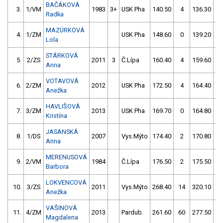
BAČÁKOVÁ
3.
1/VM
1983
3+
USK Pha
140.50
4
136.30
Radka
MAZÚRKOVÁ
4.
1/ZM
USK Pha
148.60
0
139.20
Lola
STÁRKOVÁ
5.
2/ZS
2011
3
Č.Lípa
160.40
4
159.60
Anna
VOTAVOVÁ
6.
2/ZM
2012
USK Pha
172.50
4
164.40
Anežka
HAVLIŠOVÁ
7.
3/ZM
2013
USK Pha
169.70
0
164.80
Kristína
JASANSKÁ
8.
1/DS
2007
Vys.Mýto
174.40
2
170.80
Anna
MERENUSOVÁ
9.
2/VM
1984
Č.Lípa
176.50
2
175.50
Barbora
LOKVENCOVÁ
10.
3/ZS
2011
Vys.Mýto
268.40
14
320.10
6
Anežka
VAŠINOVÁ
11.
4/ZM
2013
Pardub.
261.60
60
277.50
Magdalena