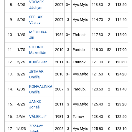
VOSMEK
8.
4/DS
2007
3+
Vys.Mýto
113.30
2
113.50
Jáchym
SEDLÁK
9.
5/DS
2007
3
Vys.Mýto
114.70
2
114.40
Václav
MĚCHURA
10.
1/VS
1954
3+
Třebech.
117.30
2
115.90
Jiří
STEHNO
11.
1/ZS
2010
3
Pardub.
118.00
52
117.90
Maxmilián
12.
2/ZS
KUDĚJ Jan
2011
3+
Trutnov
121.30
6
120.60
JETMAR
13.
3/ZS
2010
3+
Vys.Mýto
121.50
0
124.20
Ondřej
KONVALINKA
14.
6/DS
2007
3
Pardub.
120.60
2
121.40
Ondřej
JANKO
15.
4/ZS
2011
3
Vys.Mýto
125.40
2
123.20
Jonáš
16.
2/VM
VÁLEK Jiří
1981
3
Turnov
123.40
0
122.50
ZRZAVÝ
17.
1/U23
2005
3
Vys.Mýto
125.80
0
123.10
Jakub