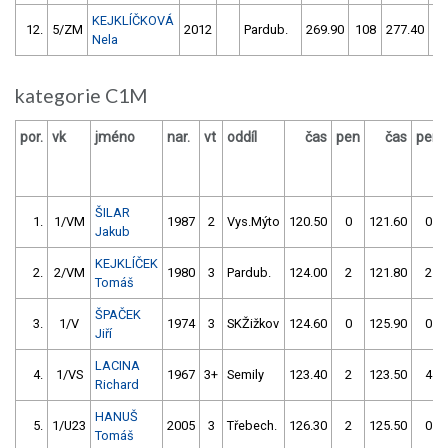
KEJKLÍČKOVÁ
12.
5/ZM
2012
Pardub.
269.90
108
277.40
Nela
kategorie C1M
por.
vk
jméno
nar.
vt
oddíl
čas
pen
čas
pen
ŠILAR
1.
1/VM
1987
2
Vys.Mýto
120.50
0
121.60
0
Jakub
KEJKLÍČEK
2.
2/VM
1980
3
Pardub.
124.00
2
121.80
2
Tomáš
ŠPAČEK
3.
1/V
1974
3
SKŽižkov
124.60
0
125.90
0
Jiří
LACINA
4.
1/VS
1967
3+
Semily
123.40
2
123.50
4
Richard
HANUŠ
5.
1/U23
2005
3
Třebech.
126.30
2
125.50
0
Tomáš