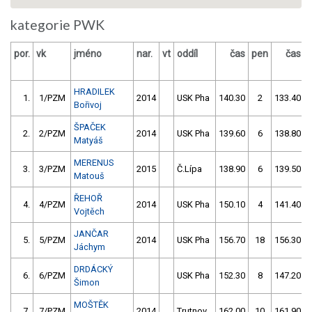
kategorie PWK
por.
vk
jméno
nar.
vt
oddíl
čas
pen
čas
HRADILEK
1.
1/PZM
2014
USK Pha
140.30
2
133.40
Bořivoj
ŠPAČEK
2.
2/PZM
2014
USK Pha
139.60
6
138.80
Matyáš
MERENUS
3.
3/PZM
2015
Č.Lípa
138.90
6
139.50
Matouš
ŘEHOŘ
4.
4/PZM
2014
USK Pha
150.10
4
141.40
Vojtěch
JANČAR
5.
5/PZM
2014
USK Pha
156.70
18
156.30
Jáchym
DRDÁCKÝ
6.
6/PZM
USK Pha
152.30
8
147.20
Šimon
MOŠTĚK
7.
7/PZM
2014
Trutnov
162.00
10
161.90