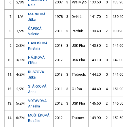
6.
2/DS
2007
3
Vys.Mýto
133.60
0
133.90
Nela
MARKOVÁ
7.
1/V
1978
3
Dv.Král.
141.70
2
139.40
Jitka
ČAPSKÁ
8.
1/ZS
2011
3
Pardub.
139.40
2
138.90
Valerie
HAVLIŠOVÁ
9.
2/ZM
2013
3
USK Pha
140.30
2
141.60
Kristína
HÁJKOVÁ
10.
3/ZM
2012
USK Pha
143.10
0
142.00
Eliška
RUSZOVÁ
11.
4/ZM
2013
3
Třebech.
144.20
0
141.60
Jitka
STÁRKOVÁ
12.
2/ZS
2011
3
Č.Lípa
144.40
4
151.90
Anna
VOTAVOVÁ
13.
5/ZM
2012
3
USK Pha
146.60
2
146.50
Anežka
MOŠTĚKOVÁ
14.
6/ZM
2012
Trutnov
149.90
2
152.50
Rozálie