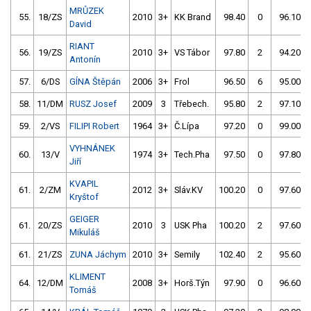
MRŮZEK
55.
18/ZS
2010
3+
KK Brand
98.40
0
96.10
David
RIANT
56.
19/ZS
2010
3+
VS Tábor
97.80
2
94.20
Antonín
57.
6/DS
GÍNA Štěpán
2006
3+
Frol
96.50
6
95.00
58.
11/DM
RUSZ Josef
2009
3
Třebech.
95.80
2
97.10
59.
2/VS
FILIPI Robert
1964
3+
Č.Lípa
97.20
0
99.00
VYHNÁNEK
60.
13/V
1974
3+
Tech.Pha
97.50
0
97.80
Jiří
KVAPIL
61.
2/ZM
2012
3+
Sláv.KV
100.20
0
97.60
Kryštof
GEIGER
61.
20/ZS
2010
3
USK Pha
100.20
2
97.60
Mikuláš
61.
21/ZS
ZUNA Jáchym
2010
3+
Semily
102.40
2
95.60
KLIMENT
64.
12/DM
2008
3+
Horš.Týn
97.90
0
96.60
Tomáš