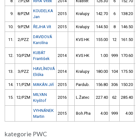
8.
7/PZM
ŘÍHA Vítek
2014
Klášter.
126.30
6
152.70
KOUDELKA
9.
8/PZM
2015
Kralupy
142.70
6
138.20
Jan
10.
9/PZM
ŘEJHA Vít
2015
Kralupy
144.50
8
146.50
DAVIDOVÁ
11.
2/PZZ
KVS HK
155.00
12
161.50
Karolína
KUBÁT
12.
10/PZM
2014
KVS HK
1.00
999
170.60
František
HAVLÍNOVÁ
13.
3/PZZ
2014
Kralupy
180.00
104
175.50
5
Eliška
14.
11/PZM
MAKÁN Jiří
2015
Pardub.
156.80
306
150.20
1
MILYAN
15.
12/PZM
2016
L.Žatec
227.40
62
285.40
5
Kryštof
VYHNÁNEK
2015
Boh.Pha
4.00
999
4.00
9
Martin
kategorie PWC