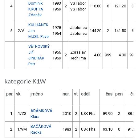
Dominik
1993
VS Tábor
4.
2
116.80
6
121.20
0
KROFTA
1959
VS Tábor
Zdeněk
KULHÁNEK
1978
Jablonec
5.
2/V
Jan
144.20
2
141.50
6
1964
Jablonec
MUSIL Pavel
VĚTROVSKÝ
Jiří
1966
Zbraslav
2
4.00
999
4.00
999
JINDRÁK
1969
Tech.Pha
Petr
kategorie K1W
por.
vk
jméno
nar.
vt
oddíl
čas
pen
čas
ADÁMKOVÁ
1.
1/ZS
2010
2
USK Pha
89.90
2
88.80
Klára
BAČÁKOVÁ
2.
1/VM
1983
2
USK Pha
93.10
0
91.30
Radka