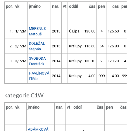
por.
vk
jméno
nar.
vt
oddíl
čas
pen
čas
pen
MERENUS
1.
1/PZM
2015
Č.Lípa
130.00
4
126.50
0
Matouš
DOLEŽAL
2.
2/PZM
2015
Kralupy
116.60
54
126.80
0
Štěpán
SVOBODA
3.
3/PZM
2014
Kralupy
130.10
2
123.20
4
František
HAVLÍNOVÁ
2014
Kralupy
4.00
999
4.00
999
Eliška
kategorie C1W
por.
vk
jméno
nar.
vt
oddíl
čas
pen
čas
ADÁMKOVÁ