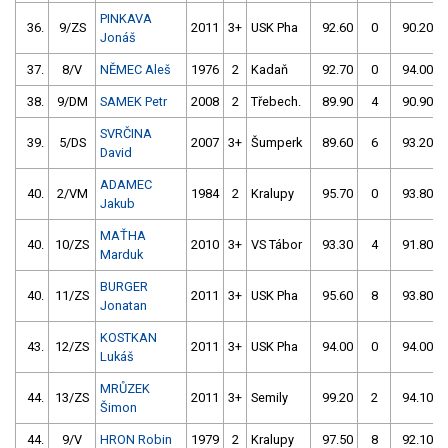
PINKAVA
36.
9/ZS
2011
3+
USK Pha
92.60
0
90.20
Jonáš
37.
8/V
NĚMEC Aleš
1976
2
Kadaň
92.70
0
94.00
38.
9/DM
SAMEK Petr
2008
2
Třebech.
89.90
4
90.90
SVRČINA
39.
5/DS
2007
3+
Šumperk
89.60
6
93.20
David
ADAMEC
40.
2/VM
1984
2
Kralupy
95.70
0
93.80
Jakub
MAŤHA
40.
10/ZS
2010
3+
VS Tábor
93.30
4
91.80
Marduk
BURGER
40.
11/ZS
2011
3+
USK Pha
95.60
8
93.80
Jonatan
KOSTKAN
43.
12/ZS
2011
3+
USK Pha
94.00
0
94.00
Lukáš
MRŮZEK
44.
13/ZS
2011
3+
Semily
99.20
2
94.10
Šimon
44.
9/V
HRON Robin
1979
2
Kralupy
97.50
8
92.10