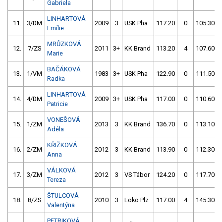
Gabriela
LINHARTOVÁ
11.
3/DM
2009
3
USK Pha
117.20
0
105.30
Emílie
MRŮZKOVÁ
12.
7/ZS
2011
3+
KK Brand
113.20
4
107.60
Marie
BAČÁKOVÁ
13.
1/VM
1983
3+
USK Pha
122.90
0
111.50
Radka
LINHARTOVÁ
14.
4/DM
2009
3+
USK Pha
117.00
0
110.60
Patricie
VONEŠOVÁ
15.
1/ZM
2013
3
KK Brand
136.70
0
113.10
Adéla
KŘIŽKOVÁ
16.
2/ZM
2012
3
KK Brand
113.90
0
112.30
Anna
VÁLKOVÁ
17.
3/ZM
2012
3
VS Tábor
124.20
0
117.70
Tereza
ŠTULCOVÁ
18.
8/ZS
2010
3
Loko Plz
117.00
4
145.30
Valentýna
PETRIKOVÁ