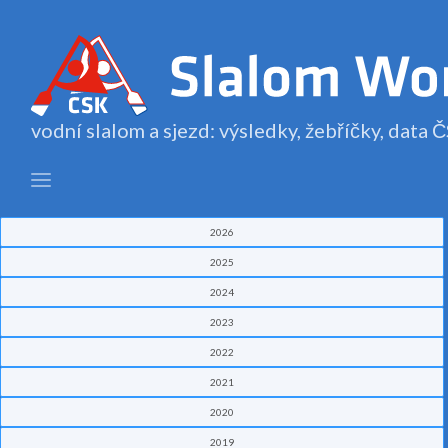
vodní slalom a sjezd: výsledky, žebříčky, data
2026
2025
2024
2023
2022
2021
2020
2019