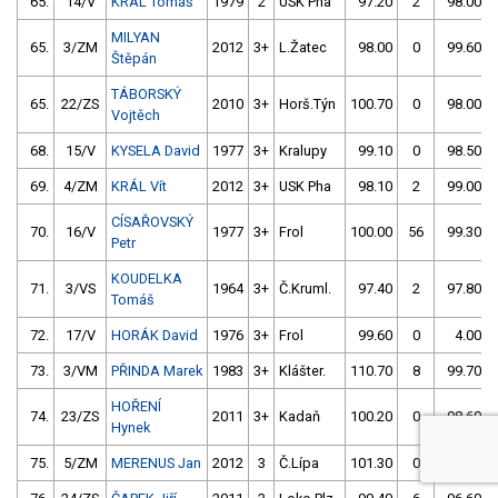
65.
14/V
KRÁL Tomáš
1979
2
USK Pha
97.20
2
98.00
MILYAN
65.
3/ZM
2012
3+
L.Žatec
98.00
0
99.60
Štěpán
TÁBORSKÝ
65.
22/ZS
2010
3+
Horš.Týn
100.70
0
98.00
Vojtěch
68.
15/V
KYSELA David
1977
3+
Kralupy
99.10
0
98.50
69.
4/ZM
KRÁL Vít
2012
3+
USK Pha
98.10
2
99.00
CÍSAŘOVSKÝ
70.
16/V
1977
3+
Frol
100.00
56
99.30
Petr
KOUDELKA
71.
3/VS
1964
3+
Č.Kruml.
97.40
2
97.80
Tomáš
72.
17/V
HORÁK David
1976
3+
Frol
99.60
0
4.00
73.
3/VM
PŘINDA Marek
1983
3+
Klášter.
110.70
8
99.70
HOŘENÍ
74.
23/ZS
2011
3+
Kadaň
100.20
0
98.60
Hynek
75.
5/ZM
MERENUS Jan
2012
3
Č.Lípa
101.30
0
100.50