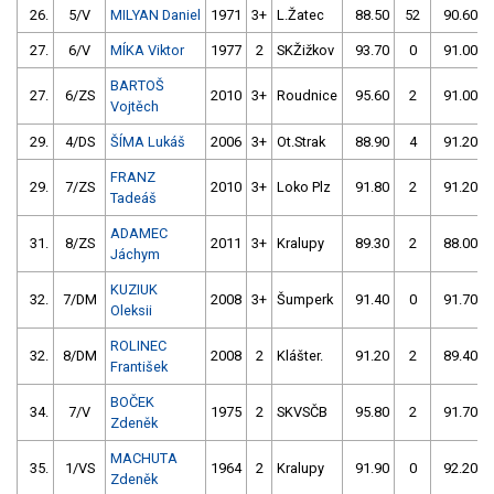
26.
5/V
MILYAN Daniel
1971
3+
L.Žatec
88.50
52
90.60
27.
6/V
MÍKA Viktor
1977
2
SKŽižkov
93.70
0
91.00
BARTOŠ
27.
6/ZS
2010
3+
Roudnice
95.60
2
91.00
Vojtěch
29.
4/DS
ŠÍMA Lukáš
2006
3+
Ot.Strak
88.90
4
91.20
FRANZ
29.
7/ZS
2010
3+
Loko Plz
91.80
2
91.20
Tadeáš
ADAMEC
31.
8/ZS
2011
3+
Kralupy
89.30
2
88.00
Jáchym
KUZIUK
32.
7/DM
2008
3+
Šumperk
91.40
0
91.70
Oleksii
ROLINEC
32.
8/DM
2008
2
Klášter.
91.20
2
89.40
František
BOČEK
34.
7/V
1975
2
SKVSČB
95.80
2
91.70
Zdeněk
MACHUTA
35.
1/VS
1964
2
Kralupy
91.90
0
92.20
Zdeněk