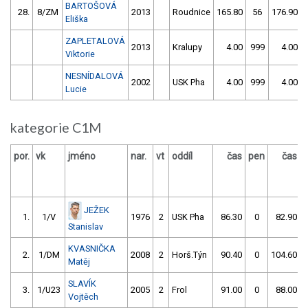
BARTOŠOVÁ
28.
8/ZM
2013
Roudnice
165.80
56
176.90
Eliška
ZAPLETALOVÁ
2013
Kralupy
4.00
999
4.00
Viktorie
NESNÍDALOVÁ
2002
USK Pha
4.00
999
4.00
Lucie
kategorie C1M
por.
vk
jméno
nar.
vt
oddíl
čas
pen
čas
JEŽEK
1.
1/V
1976
2
USK Pha
86.30
0
82.90
Stanislav
KVASNIČKA
2.
1/DM
2008
2
Horš.Týn
90.40
0
104.60
Matěj
SLAVÍK
3.
1/U23
2005
2
Frol
91.00
0
88.00
Vojtěch