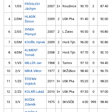
FRÖHLICH
4.
1/DS
2007
2+
Roudnice
93.70
2
87.40
Jáchym
HLADÍK
4.
2/DM
2009
2
USK Pha
91.40
0
92.00
Šimon
SYNEK
6.
2/DS
2007
2
L.Žatec
95.50
0
95.80
Přemysl
7.
3/DM
KOUŘIL Hynek
2009
2
Horš.Týn
96.00
0
92.80
KLIMENT
8.
4/DM
2008
2
Horš.Týn
97.70
0
92.10
Tomáš
9.
1/VS
MILLER Jan
1968
2
Turnov
97.10
0
94.40
10.
2/V
MÍKA Viktor
1977
2
SKŽižkov
98.40
2
96.70
ŠTEFAN
11.
1/ZS
2011
3+
USK Pha
95.20
2
98.20
Vojtěch
12.
2/ZS
KOLÁŘ Lukáš
2010
3+
USK Pha
97.30
0
97.00
BOČEK
13.
3/V
1975
2
SKVSČB
4.00
999
98.40
Zdeněk