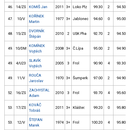
46.
14/ZS
KOMIŠ Jan
2011
3+
Loko Plz
99.30
2
94.50
KOŘÍNEK
47.
10/V
1977
3+
Jablonec
94.60
0
95.00
Martin
DVORNÍK
48.
15/ZS
2010
2
USK Pha
92.70
2
94.50
Štěpán
KOMÍNEK
49.
10/DM
2008
3+
Č.Lípa
95.00
2
94.90
Vojtěch
SLAVÍK
49.
4/U23
2005
3
Frol
90.90
4
93.30
Vojtěch
ROUČA
49.
11/V
1970
3+
Šumperk
97.00
2
94.90
Jaroslav
ZACHYSTAL
52.
16/ZS
2010
3
Frol
93.70
4
95.60
Adam
KOVÁČ
53.
17/ZS
2011
3+
Klášter.
99.20
0
95.80
Tobiáš
ŠTEFAN
53.
12/V
1974
3+
Frol
100.20
4
95.80
Marek