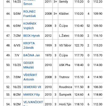
44.
14/ZS
2011
3+
Semily
115.20
0
112.20
Šimon
ROLINEC
44.
5/DM
2008
3+
Klášter.
110.20
4
109.90
František
KOMÍNEK
46.
6/DM
2008
3
Č.Lípa
110.40
52
109.50
Vojtěch
47.
7/ZM
BECK Hynek
2012
L.Žatec
115.00
2
116.10
KROFTA
48.
6/VS
1959
3
VS Tábor
122.70
2
115.20
Zdeněk
49.
7/V
BAČINA Jan
1973
3
Č.Lípa
117.70
0
115.70
GEIGER
50.
15/ZS
2010
USK Pha
118.40
0
114.00
Mikuláš
VÍDEŇSKÝ
51.
7/DM
2008
3
Trutnov
115.10
4
114.90
Antonín
52.
16/ZS
SEMERÁD Vít
2010
Roudnice
111.50
8
106.00
53.
8/ZM
MAREK Filip
2013
3
Šumperk
124.60
4
118.80
VEJVANČICKÝ
54.
9/ZM
2013
3
Horš.Týn
118.10
6
112.00