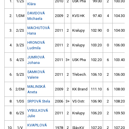
1.
1/ZS
2010
2
USK Pha
99.00
2
100.30
Klára
DAVIDOVÁ
2.
1/DM
2009
2
KVS HK
97.40
4
104.30
Michaela
MACHUTOVÁ
3.
2/ZS
2011
2
Kralupy
102.90
0
104.00
Hana
HRONOVÁ
4.
3/ZS
2011
2
Kralupy
103.20
0
106.00
Ludmila
JUMROVÁ
5.
4/ZS
2011
3+
USK Pha
102.20
6
103.40
Johana
SAMKOVÁ
6.
5/ZS
2011
2
Třebech.
106.10
2
106.00
Valerie
MALINSKÁ
6.
2/DM
2009
2
KK Brand
111.10
6
108.00
Aneta
8.
1/DS
SRPOVÁ Stela
2006
3+
VS Ostr.
106.90
2
108.20
VYBULKOVÁ
8.
6/ZS
2011
2
Kralupy
106.20
2
109.50
Julie
KVAPILOVÁ
10.
1/V
1978
2
Sláv.KV
107.20
2
107.20