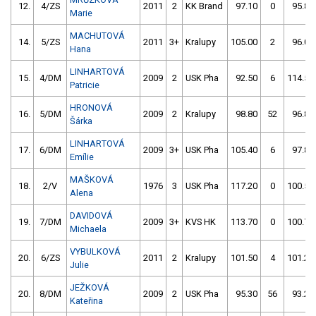
12.
4/ZS
2011
2
KK Brand
97.10
0
95.80
Marie
MACHUTOVÁ
14.
5/ZS
2011
3+
Kralupy
105.00
2
96.00
Hana
LINHARTOVÁ
15.
4/DM
2009
2
USK Pha
92.50
6
114.50
Patricie
HRONOVÁ
16.
5/DM
2009
2
Kralupy
98.80
52
96.80
Šárka
LINHARTOVÁ
17.
6/DM
2009
3+
USK Pha
105.40
6
97.80
Emílie
MAŠKOVÁ
18.
2/V
1976
3
USK Pha
117.20
0
100.50
Alena
DAVIDOVÁ
19.
7/DM
2009
3+
KVS HK
113.70
0
100.70
Michaela
VYBULKOVÁ
20.
6/ZS
2011
2
Kralupy
101.50
4
101.20
Julie
JEŽKOVÁ
20.
8/DM
2009
2
USK Pha
95.30
56
93.20
Kateřina