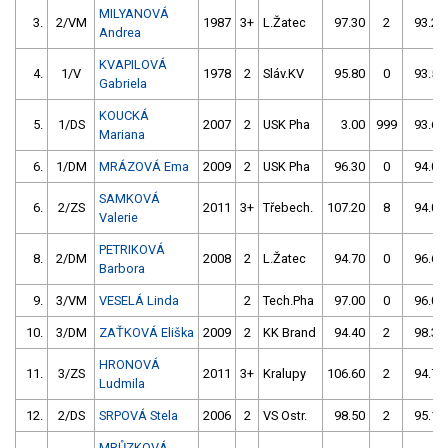
MILYANOVÁ
3.
2/VM
1987
3+
L.Žatec
97.30
2
93.20
Andrea
KVAPILOVÁ
4.
1/V
1978
2
Sláv.KV
95.80
0
93.50
Gabriela
KOUCKÁ
5.
1/DS
2007
2
USK Pha
3.00
999
93.60
Mariana
6.
1/DM
MRÁZOVÁ Ema
2009
2
USK Pha
96.30
0
94.00
SAMKOVÁ
6.
2/ZS
2011
3+
Třebech.
107.20
8
94.00
Valerie
PETRIKOVÁ
8.
2/DM
2008
2
L.Žatec
94.70
0
96.60
Barbora
9.
3/VM
VESELÁ Linda
2
Tech.Pha
97.00
0
96.00
10.
3/DM
ZAŤKOVÁ Eliška
2009
2
KK Brand
94.40
2
98.30
HRONOVÁ
11.
3/ZS
2011
3+
Kralupy
106.60
2
94.70
Ludmila
12.
2/DS
SRPOVÁ Stela
2006
2
VS Ostr.
98.50
2
95.10
MRŮZKOVÁ