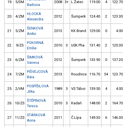
19.
5/DM
2008
3+
L.Žatec
119.00
4
122.70
Barbora
HLOCKÁ
20.
4/ZM
2012
Šumperk
124.40
2
123.30
Alexandra
ŠENKOVÁ
21.
5/ZM
2013
KK Brand
129.00
0
4.00
Aniko
POKORNÁ
22.
9/ZS
2010
3
USK Pha
131.40
2
120.30
Emílie
ŠIMKOVÁ
23.
6/ZM
2012
Šumperk
133.90
0
137.20
Vanesa
PIŠVEJCOVÁ
24.
7/ZM
2013
Roudnice
116.70
54
123.70
Bára
POSPÍŠILOVÁ
25.
2/VM
1989
3
VS Tábor
139.50
4
4.00
Jitka
ŠTĚPINOVÁ
26.
10/ZS
2010
3
Kadaň
148.00
2
164.70
Tereza
STÁRKOVÁ
27.
11/ZS
2011
Č.Lípa
149.30
6
146.30
Anna