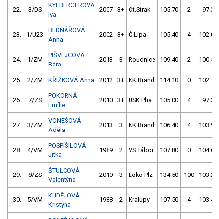
KYLBERGEROVÁ
22.
3/DS
2007
3+
Ot.Strak
105.70
2
97.30
Iva
BEDNÁŘOVÁ
23.
1/U23
2002
3+
Č.Lípa
105.40
4
102.00
Anna
PIŠVEJCOVÁ
24.
1/ZM
2013
3
Roudnice
109.40
2
100.50
Bára
25.
2/ZM
KŘIŽKOVÁ Anna
2012
3+
KK Brand
114.10
0
102.70
POKORNÁ
26.
7/ZS
2010
3+
USK Pha
105.00
4
97.30
Emílie
VONEŠOVÁ
27.
3/ZM
2013
3
KK Brand
106.40
4
103.90
Adéla
POSPÍŠILOVÁ
28.
4/VM
1989
2
VS Tábor
107.80
0
104.60
Jitka
ŠTULCOVÁ
29.
8/ZS
2010
3
Loko Plz
134.50
100
103.20
Valentýna
KUDĚJOVÁ
30.
5/VM
1988
2
Kralupy
107.50
4
103.40
Kristýna