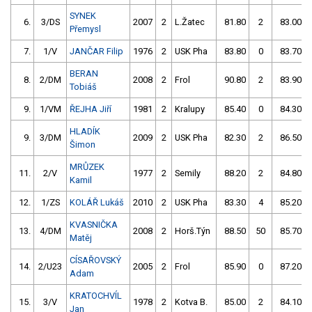
SYNEK
6.
3/DS
2007
2
L.Žatec
81.80
2
83.00
Přemysl
7.
1/V
JANČAR Filip
1976
2
USK Pha
83.80
0
83.70
BERAN
8.
2/DM
2008
2
Frol
90.80
2
83.90
Tobiáš
9.
1/VM
ŘEJHA Jiří
1981
2
Kralupy
85.40
0
84.30
HLADÍK
9.
3/DM
2009
2
USK Pha
82.30
2
86.50
Šimon
MRŮZEK
11.
2/V
1977
2
Semily
88.20
2
84.80
Kamil
12.
1/ZS
KOLÁŘ Lukáš
2010
2
USK Pha
83.30
4
85.20
KVASNIČKA
13.
4/DM
2008
2
Horš.Týn
88.50
50
85.70
Matěj
CÍSAŘOVSKÝ
14.
2/U23
2005
2
Frol
85.90
0
87.20
Adam
KRATOCHVÍL
15.
3/V
1978
2
Kotva B.
85.00
2
84.10
Jan