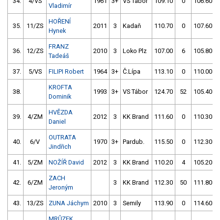
34.
4/VS
1961
3+
VS Tábor
109.10
0
106.60
Vladimír
HOŘENÍ
35.
11/ZS
2011
3
Kadaň
110.70
0
107.60
Hynek
FRANZ
36.
12/ZS
2010
3
Loko Plz
107.00
6
105.80
Tadeáš
37.
5/VS
FILIPI Robert
1964
3+
Č.Lípa
113.10
0
110.00
KROFTA
38.
1993
3+
VS Tábor
124.70
52
105.40
Dominik
HVĚZDA
39.
4/ZM
2012
3
KK Brand
111.60
0
110.30
Daniel
OUTRATA
40.
6/V
1970
3+
Pardub.
115.50
0
112.30
Jindřich
41.
5/ZM
NOŽÍŘ David
2012
3
KK Brand
110.20
4
105.20
ZACH
42.
6/ZM
3
KK Brand
112.30
50
111.80
Jeroným
43.
13/ZS
ZUNA Jáchym
2010
3
Semily
113.90
0
114.60
MRŮZEK