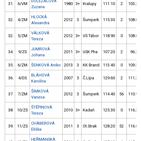
DOLEŽALOVÁ
31.
6/VM
1980
3+
Kralupy
111.10
2
103.20
Zuzana
HLOCKÁ
32.
4/ZM
2012
3
Šumperk
115.30
2
108.80
Alexandra
VÁLKOVÁ
32.
5/ZM
2012
3+
VS Tábor
118.90
0
108.80
Tereza
JUMROVÁ
34.
9/ZS
2011
3+
USK Pha
107.20
2
96.20
Johana
35.
6/ZM
ŠENKOVÁ Aniko
2013
3
KK Brand
113.40
0
109.30
BLÁHOVÁ
36.
4/DS
2007
3
Č.Lípa
129.60
2
111.20
Karolína
ŠIMKOVÁ
37.
7/ZM
2012
3
Šumperk
114.40
56
110.90
Vanesa
ŠTĚPINOVÁ
38.
10/ZS
2010
3+
Kadaň
125.30
0
116.20
Tereza
CHÁBEROVÁ
39.
11/ZS
2011
3
Ot.Strak
128.20
52
116.80
Eliška
HEŘMANSKÁ