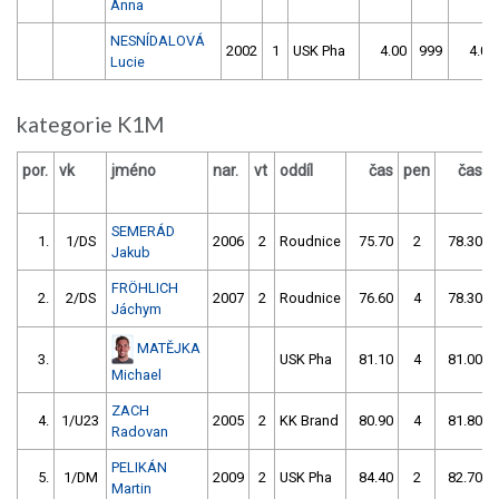
Anna
NESNÍDALOVÁ
2002
1
USK Pha
4.00
999
4.00
Lucie
kategorie K1M
por.
vk
jméno
nar.
vt
oddíl
čas
pen
čas
SEMERÁD
1.
1/DS
2006
2
Roudnice
75.70
2
78.30
Jakub
FRÖHLICH
2.
2/DS
2007
2
Roudnice
76.60
4
78.30
Jáchym
MATĚJKA
3.
USK Pha
81.10
4
81.00
Michael
ZACH
4.
1/U23
2005
2
KK Brand
80.90
4
81.80
Radovan
PELIKÁN
5.
1/DM
2009
2
USK Pha
84.40
2
82.70
Martin