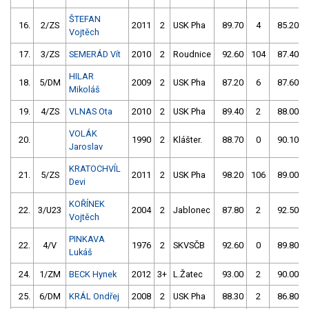
ŠTEFAN
16.
2/ZS
2011
2
USK Pha
89.70
4
85.20
Vojtěch
17.
3/ZS
SEMERÁD Vít
2010
2
Roudnice
92.60
104
87.40
HILAR
18.
5/DM
2009
2
USK Pha
87.20
6
87.60
Mikoláš
19.
4/ZS
VLNAS Ota
2010
2
USK Pha
89.40
2
88.00
VOLÁK
20.
1990
2
Klášter.
88.70
0
90.10
Jaroslav
KRATOCHVÍL
21.
5/ZS
2011
2
USK Pha
98.20
106
89.00
Devi
KOŘÍNEK
22.
3/U23
2004
2
Jablonec
87.80
2
92.50
Vojtěch
PINKAVA
22.
4/V
1976
2
SKVSČB
92.60
0
89.80
Lukáš
24.
1/ZM
BECK Hynek
2012
3+
L.Žatec
93.00
2
90.00
25.
6/DM
KRÁL Ondřej
2008
2
USK Pha
88.30
2
86.80