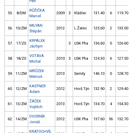
Petr
RŮŽIČKA
55.
8/DM
2009
3
Klášter.
131.40
6
119.70
Marcel
MILYAN
56.
10/ZM
2012
L.Žatec
125.60
2
133.00
Štěpán
KRPÁLEK
57.
17/ZS
3
USK Pha
136.60
0
126.60
Jáchym
VOTAVA
58.
18/ZS
2010
3
USK Pha
124.30
6
127.50
Michal
MRŮZEK
59.
11/ZM
2013
Semily
146.10
0
128.70
Matouš
KASTNER
60.
12/ZM
2012
Horš.Týn
132.90
2
129.40
Adam
ŽÁČEK
61.
13/ZM
2013
Horš.Týn
134.70
4
154.30
Vojtěch
DVORNÍK
62.
14/ZM
2012
USK Pha
137.60
56
132.70
Jonáš
KRATOCHVÍL