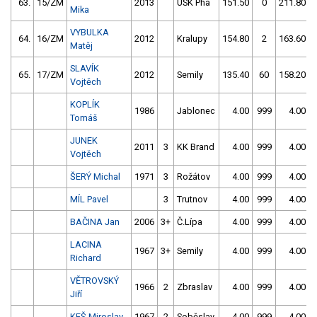
63.
15/ZM
2013
USK Pha
151.50
0
211.80
Mika
VYBULKA
64.
16/ZM
2012
Kralupy
154.80
2
163.60
Matěj
SLAVÍK
65.
17/ZM
2012
Semily
135.40
60
158.20
Vojtěch
KOPLÍK
1986
Jablonec
4.00
999
4.00
Tomáš
JUNEK
2011
3
KK Brand
4.00
999
4.00
Vojtěch
ŠERÝ Michal
1971
3
Rožátov
4.00
999
4.00
MÍL Pavel
3
Trutnov
4.00
999
4.00
BAČINA Jan
2006
3+
Č.Lípa
4.00
999
4.00
LACINA
1967
3+
Semily
4.00
999
4.00
Richard
VĚTROVSKÝ
1966
2
Zbraslav
4.00
999
4.00
Jiří
KEŠ Miroslav
1967
2
Soběslav
4.00
999
4.00