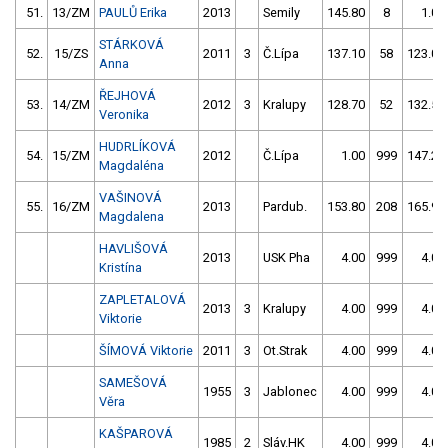
51.
13/ZM
PAULŮ Erika
2013
Semily
145.80
8
1.00
STÁRKOVÁ
52.
15/ZS
2011
3
Č.Lípa
137.10
58
123.00
Anna
ŘEJHOVÁ
53.
14/ZM
2012
3
Kralupy
128.70
52
132.50
Veronika
HUDRLÍKOVÁ
54.
15/ZM
2012
Č.Lípa
1.00
999
147.20
Magdaléna
VAŠINOVÁ
55.
16/ZM
2013
Pardub.
153.80
208
165.90
Magdalena
HAVLIŠOVÁ
2013
USK Pha
4.00
999
4.00
Kristína
ZAPLETALOVÁ
2013
3
Kralupy
4.00
999
4.00
Viktorie
ŠÍMOVÁ Viktorie
2011
3
Ot.Strak
4.00
999
4.00
SAMEŠOVÁ
1955
3
Jablonec
4.00
999
4.00
Věra
KAŠPAROVÁ
1985
2
Sláv.HK
4.00
999
4.00