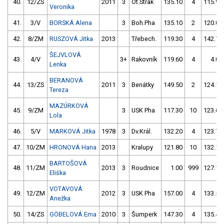
40.
12/ZS
2011
3
Ot.Strak
135.10
4
115.90
Veronika
41.
3/V
BORSKÁ Alena
3
Boh.Pha
135.10
2
120.00
42.
8/ZM
RUSZOVÁ Jitka
2013
Třebech.
119.30
4
142.70
ŠEJVLOVÁ
43.
4/V
3+
Rakovník
119.60
4
4.00
Lenka
BERANOVÁ
44.
13/ZS
2011
3
Benátky
149.50
2
124.10
Tereza
MAZÚRKOVÁ
45.
9/ZM
3
USK Pha
117.30
10
123.60
Lola
46.
5/V
MARKOVÁ Jitka
1978
3
Dv.Král.
132.20
4
123.70
47.
10/ZM
HRONOVÁ Hana
2013
Kralupy
121.80
10
132.10
BARTOŠOVÁ
48.
11/ZM
2013
3
Roudnice
1.00
999
127.10
Eliška
VOTAVOVÁ
49.
12/ZM
2012
3
USK Pha
157.00
4
133.50
Anežka
50.
14/ZS
GÖBELOVÁ Ema
2010
3
Šumperk
147.30
4
135.40