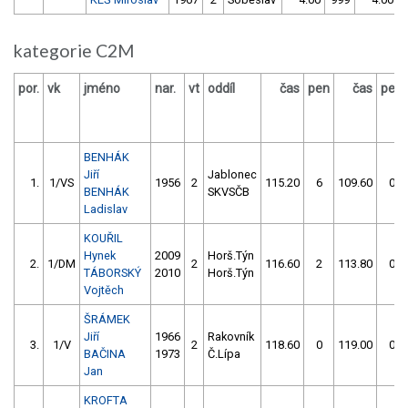
kategorie C2M
por.
vk
jméno
nar.
vt
oddíl
čas
pen
čas
pen
BENHÁK
Jiří
Jablonec
1.
1/VS
1956
2
115.20
6
109.60
0
BENHÁK
SKVSČB
Ladislav
KOUŘIL
Hynek
2009
Horš.Týn
2.
1/DM
2
116.60
2
113.80
0
TÁBORSKÝ
2010
Horš.Týn
Vojtěch
ŠRÁMEK
Jiří
1966
Rakovník
3.
1/V
2
118.60
0
119.00
0
BAČINA
1973
Č.Lípa
Jan
KROFTA