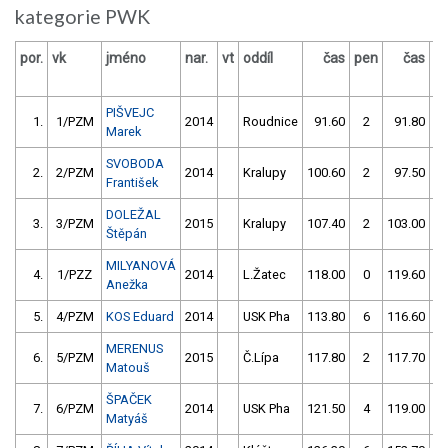
kategorie PWK
por.
vk
jméno
nar.
vt
oddíl
čas
pen
čas
p
PIŠVEJC
1.
1/PZM
2014
Roudnice
91.60
2
91.80
Marek
SVOBODA
2.
2/PZM
2014
Kralupy
100.60
2
97.50
František
DOLEŽAL
3.
3/PZM
2015
Kralupy
107.40
2
103.00
Štěpán
MILYANOVÁ
4.
1/PZZ
2014
L.Žatec
118.00
0
119.60
Anežka
5.
4/PZM
KOS Eduard
2014
USK Pha
113.80
6
116.60
MERENUS
6.
5/PZM
2015
Č.Lípa
117.80
2
117.70
Matouš
ŠPAČEK
7.
6/PZM
2014
USK Pha
121.50
4
119.00
5
Matyáš