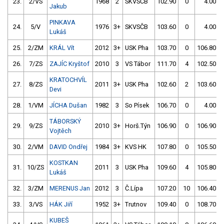
23.
2/VS
1968
2
SKVSČB
102.90
0
4.00
Jakub
PINKAVA
24.
5/V
1976
3+
SKVSČB
103.60
0
4.00
Lukáš
25.
2/ZM
KRÁL Vít
2012
3+
USK Pha
103.70
0
106.80
26.
7/ZS
ZAJÍC Kryštof
2010
3
VS Tábor
111.70
4
102.50
KRATOCHVÍL
27.
8/ZS
2011
3+
USK Pha
102.60
2
103.60
Devi
28.
1/VM
JÍCHA Dušan
1982
3
So Písek
106.70
0
4.00
TÁBORSKÝ
29.
9/ZS
2010
3+
Horš.Týn
106.90
0
106.90
Vojtěch
30.
2/VM
DAVID Ondřej
1984
3+
KVS HK
107.80
0
105.50
KOSTKAN
31.
10/ZS
2011
3
USK Pha
109.60
4
105.80
Lukáš
32.
3/ZM
MERENUS Jan
2012
3
Č.Lípa
107.20
10
106.40
33.
3/VS
HÁK Jiří
1952
3+
Trutnov
109.40
0
108.70
KUBEŠ