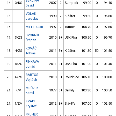
SVRČINA
14.
3/DS
2007
2
Šumperk
99.00
0
94.40
David
VOLÁK
15.
1990
2
Klášter.
99.80
0
96.60
Jaroslav
15.
MILLER Jan
1997
2
Turnov
106.70
0
97.80
DVORNÍK
17.
3/ZS
2010
3+
USK Pha
100.90
0
96.70
Štěpán
KOVÁČ
18.
4/ZS
2011
3+
Klášter.
101.30
50
101.50
Tobiáš
PINKAVA
19.
5/ZS
2011
3+
USK Pha
101.90
0
101.40
Jonáš
BARTOŠ
20.
6/ZS
2010
3+
Roudnice
105.10
0
100.00
Vojtěch
MRŮZEK
21.
4/V
1977
3+
Semily
103.30
0
100.50
Kamil
KVAPIL
21.
1/ZM
2012
3+
Sláv.KV
107.00
0
102.50
Kryštof
PRÜHER