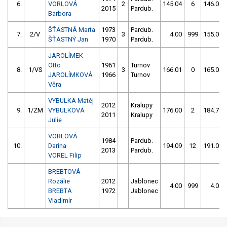
6.
VORLOVÁ
2
145.04
6
146.07
2015
Pardub.
Barbora
ŠŤASTNÁ Marta
1973
Pardub.
7.
2/V
3
4.00
999
155.01
ŠŤASTNÝ Jan
1970
Pardub.
JAROLÍMEK
Otto
1961
Turnov
8.
1/VS
3
166.01
0
165.09
JAROLÍMKOVÁ
1966
Turnov
Věra
VYBULKA Matěj
2012
Kralupy
9.
1/ZM
VYBULKOVÁ
176.00
2
184.70
2011
Kralupy
Julie
VORLOVÁ
1984
Pardub.
10.
Darina
194.09
12
191.03
2013
Pardub.
VOREL Filip
BREBTOVÁ
Rozálie
2012
Jablonec
4.00
999
4.00
BREBTA
1972
Jablonec
Vladimír