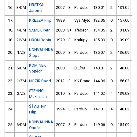
HRSTKA
16.
3/DM
2007
3
Pardub.
130.01
2
131.05
2
Jaromír
17.
KREJZA Filip
1989
Vys.Mýto
132.06
0
157.00
5
18.
4/DM
SAMEK Petr
2008
3+
Třebech.
134.05
2
131.09
4
18.
2/VM
HRON Robin
1979
3
Kralupy
135.09
0
139.09
0
KONVALINKA
20.
1/ZS
2009
3
Pardub.
135.07
2
136.09
2
Štěpán
KOMÍNEK
21.
5/DM
2008
Č.Lípa
140.01
2
146.08
0
Vojtěch
22.
1/ZM
NOŽÍŘ David
2012
3
KK Brand
144.06
0
156.02
2
STEHNO
23.
2/ZS
2010
3
Pardub.
141.02
4
139.08
6
Maxmilián
ŠŤASTNÝ
24.
1994
3
Pardub.
147.01
4
148.03
0
Filip
KONVALINKA
25.
6/DM
2007
3
Pardub.
149.06
0
154.09
4
Ondřej