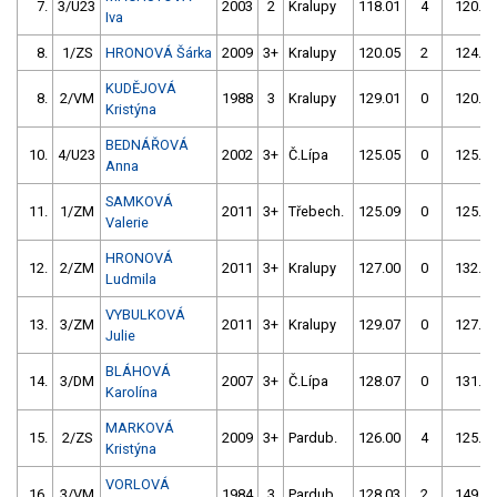
7.
3/U23
2003
2
Kralupy
118.01
4
120.07
Iva
8.
1/ZS
HRONOVÁ Šárka
2009
3+
Kralupy
120.05
2
124.09
KUDĚJOVÁ
8.
2/VM
1988
3
Kralupy
129.01
0
120.05
Kristýna
BEDNÁŘOVÁ
10.
4/U23
2002
3+
Č.Lípa
125.05
0
125.07
Anna
SAMKOVÁ
11.
1/ZM
2011
3+
Třebech.
125.09
0
125.06
Valerie
HRONOVÁ
12.
2/ZM
2011
3+
Kralupy
127.00
0
132.02
Ludmila
VYBULKOVÁ
13.
3/ZM
2011
3+
Kralupy
129.07
0
127.03
Julie
BLÁHOVÁ
14.
3/DM
2007
3+
Č.Lípa
128.07
0
131.08
Karolína
MARKOVÁ
15.
2/ZS
2009
3+
Pardub.
126.00
4
125.04
Kristýna
VORLOVÁ
16.
3/VM
1984
3
Pardub.
128.03
2
149.08