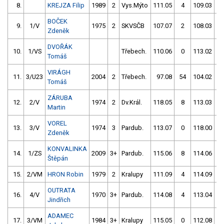
8.
KREJZA Filip
1989
2
Vys.Mýto
111.05
4
109.03
BOČEK
9.
1/V
1975
2
SKVSČB
107.07
2
108.03
Zdeněk
DVOŘÁK
10.
1/VS
Třebech.
110.06
0
113.02
Tomáš
VIRÁGH
11.
3/U23
2004
2
Třebech.
97.08
54
104.02
Tomáš
ZÁRUBA
12.
2/V
1974
2
Dv.Král.
118.05
8
113.03
Martin
VOREL
13.
3/V
1974
3
Pardub.
113.07
0
118.00
Zdeněk
KONVALINKA
14.
1/ZS
2009
3+
Pardub.
115.06
8
114.06
Štěpán
15.
2/VM
HRON Robin
1979
2
Kralupy
111.09
4
114.09
OUTRATA
16.
4/V
1970
3+
Pardub.
114.08
4
113.04
Jindřich
ADAMEC
17.
3/VM
1984
3+
Kralupy
115.05
0
112.08