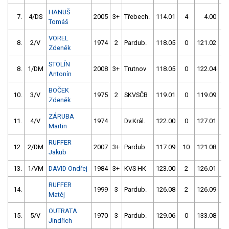
HANUŠ
7.
4/DS
2005
3+
Třebech.
114.01
4
4.00
99
Tomáš
VOREL
8.
2/V
1974
2
Pardub.
118.05
0
121.02
0
Zdeněk
STOLÍN
8.
1/DM
2008
3+
Trutnov
118.05
0
122.04
4
Antonín
BOČEK
10.
3/V
1975
2
SKVSČB
119.01
0
119.09
0
Zdeněk
ZÁRUBA
11.
4/V
1974
Dv.Král.
122.00
0
127.01
0
Martin
RUFFER
12.
2/DM
2007
3+
Pardub.
117.09
10
121.08
2
Jakub
13.
1/VM
DAVID Ondřej
1984
3+
KVS HK
123.00
2
126.01
2
RUFFER
14.
1999
3
Pardub.
126.08
2
126.09
2
Matěj
OUTRATA
15.
5/V
1970
3
Pardub.
129.06
0
133.08
0
Jindřich