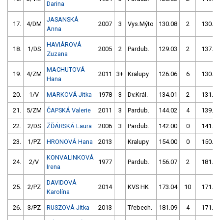
Darina
JASANSKÁ
17.
4/DM
2007
3
Vys.Mýto
130.08
2
130.04
Anna
HAVIÁROVÁ
18.
1/DS
2005
2
Pardub.
129.03
2
137.05
Zuzana
MACHUTOVÁ
19.
4/ZM
2011
3+
Kralupy
126.06
6
130.02
Hana
20.
1/V
MARKOVÁ Jitka
1978
3
Dv.Král.
134.01
2
131.06
21.
5/ZM
ČAPSKÁ Valerie
2011
3
Pardub.
144.02
4
139.08
22.
2/DS
ŽĎÁRSKÁ Laura
2006
3
Pardub.
142.00
0
141.03
23.
1/PZ
HRONOVÁ Hana
2013
Kralupy
154.00
0
150.02
KONVALINKOVÁ
24.
2/V
1977
Pardub.
156.07
2
181.01
Irena
DAVIDOVÁ
25.
2/PZ
2014
KVS HK
173.04
10
171.09
Karolína
26.
3/PZ
RUSZOVÁ Jitka
2013
Třebech.
181.09
4
171.08