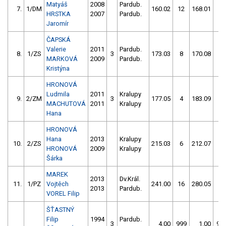
Matyáš
2008
Pardub.
7.
1/DM
160.02
12
168.01
12
HRSTKA
2007
Pardub.
Jaromír
ČAPSKÁ
Valerie
2011
Pardub.
8.
1/ZS
3
173.03
8
170.08
10
MARKOVÁ
2009
Pardub.
Kristýna
HRONOVÁ
Ludmila
2011
Kralupy
9.
2/ZM
3
177.05
4
183.09
14
MACHUTOVÁ
2011
Kralupy
Hana
HRONOVÁ
Hana
2013
Kralupy
10.
2/ZS
215.03
6
212.07
10
HRONOVÁ
2009
Kralupy
Šárka
MAREK
2013
Dv.Král.
11.
1/PZ
Vojtěch
241.00
16
280.05
12
2013
Pardub.
VOREL Filip
ŠŤASTNÝ
Filip
1994
Pardub.
3
4.00
999
1.00
99