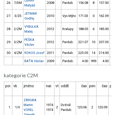
ČERNÝ
26.
7/DM
2008
Pardub.
156.08
8
157.00
1
Matyáš
JETMAR
27.
3/ZS
2010
Vys.Mýto
171.03
0
162.09
2
Ondřej
VYBULKA
28.
2/ZM
2012
Kralupy
188.05
6
185.00
2
Matěj
PEŠKA
29.
3/ZM
2012
Pardub.
221.07
10
207.05
1
Václav
30.
4/ZM
ROKOS Josef
2011
Pardub.
223.05
14
214.00
1
BAŤA Václav
2009
Pardub.
4.00
999
4.00
99
kategorie C2M
por.
vk
jméno
nar.
vt
oddíl
čas
pen
čas
pe
ZÁRUBA
Martin
1974
Dv.Král.
1.
1/V
2
120.06
2
120.09
2
VOREL
1974
Pardub.
Zdeněk