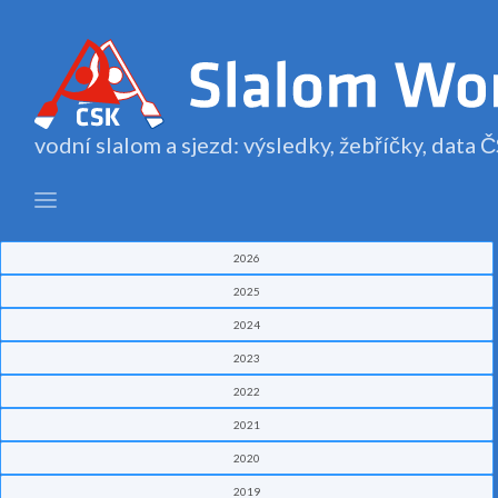
vodní slalom a sjezd: výsledky, žebříčky, data
2026
2025
2024
2023
2022
2021
2020
2019