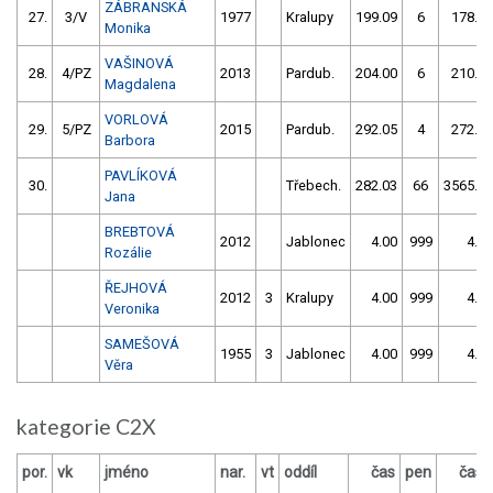
ZÁBRANSKÁ
27.
3/V
1977
Kralupy
199.09
6
178.06
Monika
VAŠINOVÁ
28.
4/PZ
2013
Pardub.
204.00
6
210.02
Magdalena
VORLOVÁ
29.
5/PZ
2015
Pardub.
292.05
4
272.05
Barbora
PAVLÍKOVÁ
30.
Třebech.
282.03
66
3565.00
Jana
BREBTOVÁ
2012
Jablonec
4.00
999
4.00
Rozálie
ŘEJHOVÁ
2012
3
Kralupy
4.00
999
4.00
Veronika
SAMEŠOVÁ
1955
3
Jablonec
4.00
999
4.00
Věra
kategorie C2X
por.
vk
jméno
nar.
vt
oddíl
čas
pen
čas