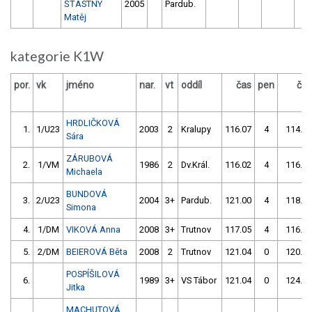
ŠŤASTNÝ
2005
Pardub.
Matěj
kategorie K1W
por.
vk
jméno
nar.
vt
oddíl
čas
pen
čas
HRDLIČKOVÁ
1.
1/U23
2003
2
Kralupy
116.07
4
114.09
Sára
ZÁRUBOVÁ
2.
1/VM
1986
2
Dv.Král.
116.02
4
116.00
Michaela
BUNDOVÁ
3.
2/U23
2004
3+
Pardub.
121.00
4
118.08
Simona
4.
1/DM
VIKOVÁ Anna
2008
3+
Trutnov
117.05
4
116.04
5.
2/DM
BEIEROVÁ Běta
2008
2
Trutnov
121.04
0
120.09
POSPÍŠILOVÁ
6.
1989
3+
VS Tábor
121.04
0
124.00
Jitka
MACHUTOVÁ