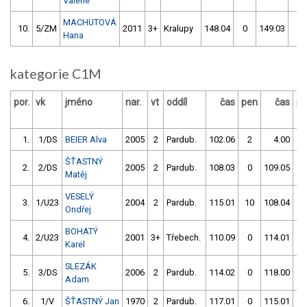
Valerie
MACHUTOVÁ
10.
5/ZM
2011
3+
Kralupy
148.04
0
149.03
2
Hana
kategorie C1M
por.
vk
jméno
nar.
vt
oddíl
čas
pen
čas
pe
1.
1/DS
BEIER Alva
2005
2
Pardub.
102.06
2
4.00
99
ŠŤASTNÝ
2.
2/DS
2005
2
Pardub.
108.03
0
109.05
0
Matěj
VESELÝ
3.
1/U23
2004
2
Pardub.
115.01
10
108.04
0
Ondřej
BOHATÝ
4.
2/U23
2001
3+
Třebech.
110.09
0
114.01
0
Karel
SLEZÁK
5.
3/DS
2006
2
Pardub.
114.02
0
118.00
5
Adam
6.
1/V
ŠŤASTNÝ Jan
1970
2
Pardub.
117.01
0
115.01
0