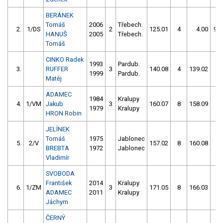
BERÁNEK
Tomáš
2006
Třebech.
2.
1/DS
2
125.01
4
4.00
99
HANUŠ
2005
Třebech.
Tomáš
CINKO Radek
1993
Pardub.
3.
RUFFER
3
140.08
4
139.02
4
1999
Pardub.
Matěj
ADAMEC
1984
Kralupy
4.
1/VM
Jakub
3
160.07
8
158.09
4
1979
Kralupy
HRON Robin
JELÍNEK
Tomáš
1975
Jablonec
5.
2/V
157.02
8
160.08
6
BREBTA
1972
Jablonec
Vladimír
SVOBODA
František
2014
Kralupy
6.
1/ZM
3
171.05
8
166.03
4
ADAMEC
2011
Kralupy
Jáchym
ČERNÝ