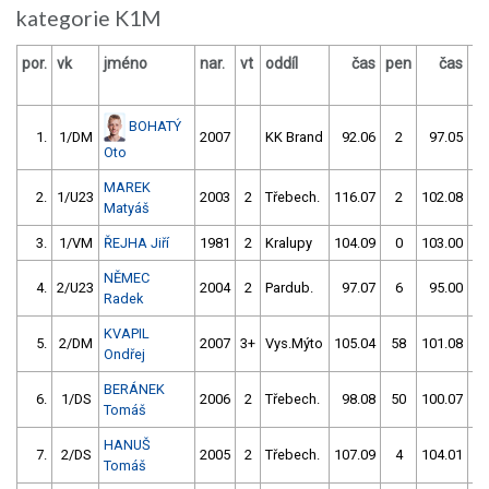
kategorie K1M
por.
vk
jméno
nar.
vt
oddíl
čas
pen
čas
p
BOHATÝ
1.
1/DM
2007
KK Brand
92.06
2
97.05
Oto
MAREK
2.
1/U23
2003
2
Třebech.
116.07
2
102.08
Matyáš
3.
1/VM
ŘEJHA Jiří
1981
2
Kralupy
104.09
0
103.00
NĚMEC
4.
2/U23
2004
2
Pardub.
97.07
6
95.00
5
Radek
KVAPIL
5.
2/DM
2007
3+
Vys.Mýto
105.04
58
101.08
Ondřej
BERÁNEK
6.
1/DS
2006
2
Třebech.
98.08
50
100.07
Tomáš
HANUŠ
7.
2/DS
2005
2
Třebech.
107.09
4
104.01
Tomáš