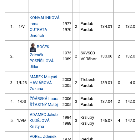
KONVALINKOVÁ
Irena
1977
Pardub.
1.
1/V
2
134.01
2
132.02
OUTRATA
1970
Pardub.
Jindřich
BOČEK
1975
SKVSČB
Zdeněk
2.
2
130.06
2
132.03
1989
VS Tábor
POSPÍŠILOVÁ
Jitka
MAREK Matyáš
2003
Třebech.
3.
1/U23
HAVIÁROVÁ
2
139.01
0
4.00
2005
Pardub.
Zuzana
ŽĎÁRSKÁ Laura
2006
Pardub.
4.
1/DS
3
137.04
2
142.02
ŠŤASTNÝ Matěj
2005
Pardub.
ADAMEC Jakub
1984
Kralupy
5.
1/VM
KUDĚJOVÁ
3
146.07
4
147.08
1988
Kralupy
Kristýna
VOREL Zdeněk
1974
Pardub.