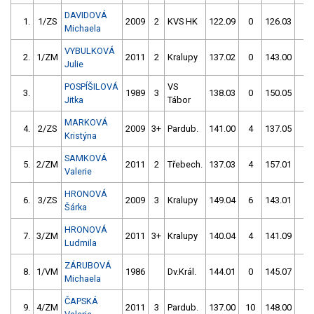
DAVIDOVÁ
1.
1/ZS
2009
2
KVS HK
122.09
0
126.03
2
Michaela
VYBULKOVÁ
2.
1/ZM
2011
2
Kralupy
137.02
0
143.00
4
Julie
POSPÍŠILOVÁ
VS
3.
1989
3
138.03
0
150.05
0
Jitka
Tábor
MARKOVÁ
4.
2/ZS
2009
3+
Pardub.
141.00
4
137.05
2
Kristýna
SAMKOVÁ
5.
2/ZM
2011
2
Třebech.
137.03
4
157.01
4
Valerie
HRONOVÁ
6.
3/ZS
2009
3
Kralupy
149.04
6
143.01
0
Šárka
HRONOVÁ
7.
3/ZM
2011
3+
Kralupy
140.04
4
141.09
2
Ludmila
ZÁRUBOVÁ
8.
1/VM
1986
Dv.Král.
144.01
0
145.07
0
Michaela
ČAPSKÁ
9.
4/ZM
2011
3
Pardub.
137.00
10
148.00
0