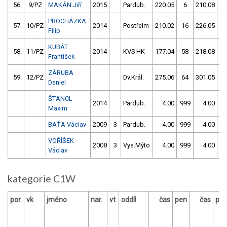
56.
9/PZ
MAKÁN Jiří
2015
Pardub.
220.05
6
210.08
PROCHÁZKA
57.
10/PZ
2014
Postřelm
210.02
16
226.05
1
Filip
KUBÁT
58.
11/PZ
2014
KVS HK
177.04
58
218.08
1
František
ZÁRUBA
59.
12/PZ
Dv.Král.
275.06
64
301.05
1
Daniel
ŠTANCL
2014
Pardub.
4.00
999
4.00
9
Maxim
BAŤA Václav
2009
3
Pardub.
4.00
999
4.00
9
VOŘÍŠEK
2008
3
Vys.Mýto
4.00
999
4.00
9
Václav
kategorie C1W
por.
vk
jméno
nar.
vt
oddíl
čas
pen
čas
pe