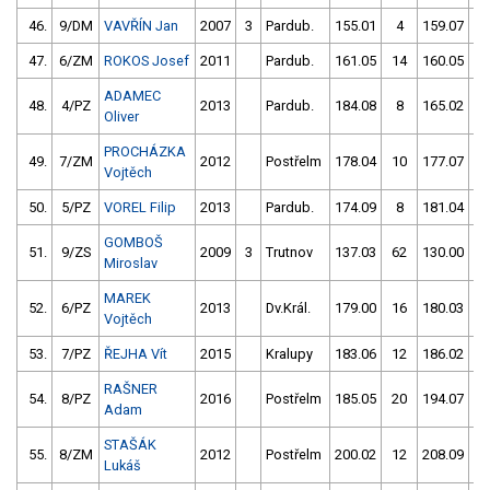
46.
9/DM
VAVŘÍN Jan
2007
3
Pardub.
155.01
4
159.07
47.
6/ZM
ROKOS Josef
2011
Pardub.
161.05
14
160.05
ADAMEC
48.
4/PZ
2013
Pardub.
184.08
8
165.02
1
Oliver
PROCHÁZKA
49.
7/ZM
2012
Postřelm
178.04
10
177.07
Vojtěch
50.
5/PZ
VOREL Filip
2013
Pardub.
174.09
8
181.04
GOMBOŠ
51.
9/ZS
2009
3
Trutnov
137.03
62
130.00
5
Miroslav
MAREK
52.
6/PZ
2013
Dv.Král.
179.00
16
180.03
Vojtěch
53.
7/PZ
ŘEJHA Vít
2015
Kralupy
183.06
12
186.02
RAŠNER
54.
8/PZ
2016
Postřelm
185.05
20
194.07
1
Adam
STAŠÁK
55.
8/ZM
2012
Postřelm
200.02
12
208.09
6
Lukáš