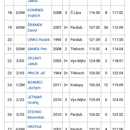
Jakub
KOMÍNEK
18.
3/DM
2008
3
Č.Lípa
116.00
8
117.02
Vojtěch
ŠRÁMEK
19.
4/DM
2007
3+
Pardub.
107.03
56
113.09
David
20.
CINKO Radek
1993
3
Pardub.
121.09
2
117.00
21.
5/DM
SAMEK Petr
2008
2
Třebech.
115.02
4
114.04
ZRZAVÝ
22.
3/DS
2005
3+
Vys.Mýto
124.08
2
118.01
Jakub
23.
2/VS
PAVLÍK Jiří
1964
3+
Třebech.
126.00
0
123.04
ADAMEC
24.
1/ZM
2011
3+
Kralupy
136.04
12
119.09
Jáchym
JETMAR
25.
2/ZS
2010
3
Vys.Mýto
129.09
6
124.05
Ondřej
STEHNO
26.
3/ZS
2010
3
Pardub.
126.02
0
123.02
Maxmilián
HRSTKA
27.
6/DM
2007
3
Pardub.
132.01
4
127.06