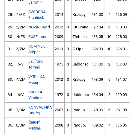
Jaromír
SVOBODA
28.
1/PZ
2014
Kralupy
131.00
4
125.09
František
29.
2/ZM
NOŽÍŘ David
2012
3
KK Brand
127.04
2
130.03
30.
4/ZS
RUSZ Josef
2009
Třebech.
133.05
10
128.00
KOMÍNEK
31.
3/ZM
2011
3
Č.Lípa
126.03
10
126.01
Štěpán
JELÍNEK
32.
5/V
1975
3
Jablonec
131.00
2
137.03
Tomáš
VYBULKA
33.
4/ZM
2012
3
Kralupy
143.09
6
131.07
Matěj
BREBTA
34.
6/V
1972
3
Jablonec
134.04
2
129.09
Vladimír
KONVALINKA
35.
7/DM
2007
3+
Pardub.
128.09
6
161.08
Ondřej
ČERNÝ
36.
8/DM
2008
3
Pardub.
139.02
4
136.06
Matyáš