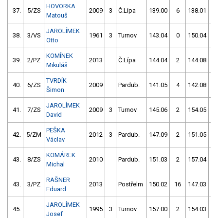
HOVORKA
37.
5/ZS
2009
3
Č.Lípa
139.00
6
138.01
Matouš
JAROLÍMEK
38.
3/VS
1961
3
Turnov
143.04
0
150.04
Otto
KOMÍNEK
39.
2/PZ
2013
Č.Lípa
144.04
2
144.08
Mikuláš
TVRDÍK
40.
6/ZS
2009
Pardub.
141.05
4
142.08
Šimon
JAROLÍMEK
41.
7/ZS
2009
3
Turnov
145.06
2
154.05
David
PEŠKA
42.
5/ZM
2012
3
Pardub.
147.09
2
151.05
Václav
KOMÁREK
43.
8/ZS
2010
Pardub.
151.03
2
157.04
Michal
RAŠNER
43.
3/PZ
2013
Postřelm
150.02
16
147.03
Eduard
JAROLÍMEK
45.
1995
3
Turnov
157.00
2
154.03
Josef