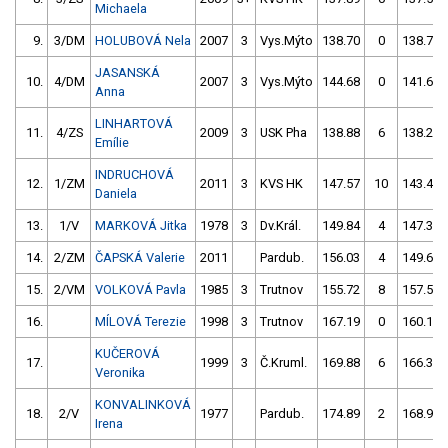
Michaela
9.
3/DM
HOLUBOVÁ Nela
2007
3
Vys.Mýto
138.70
0
138.75
JASANSKÁ
10.
4/DM
2007
3
Vys.Mýto
144.68
0
141.64
Anna
LINHARTOVÁ
11.
4/ZS
2009
3
USK Pha
138.88
6
138.21
Emílie
INDRUCHOVÁ
12.
1/ZM
2011
3
KVS HK
147.57
10
143.46
Daniela
13.
1/V
MARKOVÁ Jitka
1978
3
Dv.Král.
149.84
4
147.37
14.
2/ZM
ČAPSKÁ Valerie
2011
Pardub.
156.03
4
149.62
15.
2/VM
VOLKOVÁ Pavla
1985
3
Trutnov
155.72
8
157.55
16.
MÍLOVÁ Terezie
1998
3
Trutnov
167.19
0
160.19
KUČEROVÁ
17.
1999
3
Č.Kruml.
169.88
6
166.33
Veronika
KONVALINKOVÁ
18.
2/V
1977
Pardub.
174.89
2
168.96
Irena