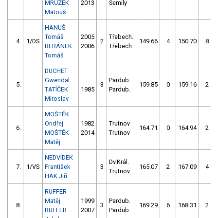
MRŮZEK
2013
Semily
Matouš
HANUŠ
Tomáš
2005
Třebech.
4.
1/DS
2
149.66
4
150.70
8
BERÁNEK
2006
Třebech.
Tomáš
DUCHET
Gwendal
Pardub.
5.
3
159.85
0
159.16
2
TATÍČEK
1985
Pardub.
Miroslav
MOŠTĚK
Ondřej
1982
Trutnov
6.
164.71
0
164.94
2
MOŠTĚK
2014
Trutnov
Matěj
NEDVÍDEK
Dv.Král.
7.
1/VS
František
3
165.07
2
167.09
4
Trutnov
HÁK Jiří
RUFFER
Matěj
1999
Pardub.
8.
3
169.29
6
168.31
2
RUFFER
2007
Pardub.