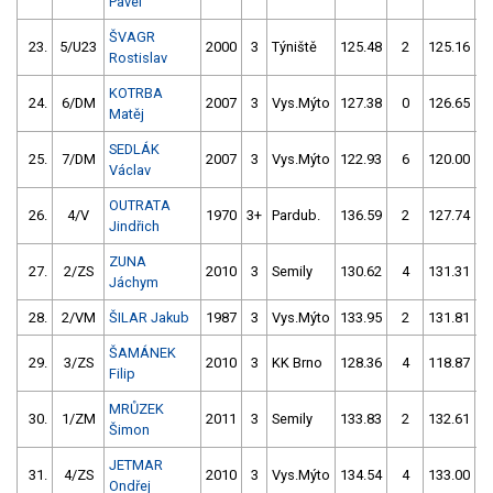
Pavel
ŠVAGR
23.
5/U23
2000
3
Týniště
125.48
2
125.16
Rostislav
KOTRBA
24.
6/DM
2007
3
Vys.Mýto
127.38
0
126.65
Matěj
SEDLÁK
25.
7/DM
2007
3
Vys.Mýto
122.93
6
120.00
Václav
OUTRATA
26.
4/V
1970
3+
Pardub.
136.59
2
127.74
Jindřich
ZUNA
27.
2/ZS
2010
3
Semily
130.62
4
131.31
Jáchym
28.
2/VM
ŠILAR Jakub
1987
3
Vys.Mýto
133.95
2
131.81
ŠAMÁNEK
29.
3/ZS
2010
3
KK Brno
128.36
4
118.87
5
Filip
MRŮZEK
30.
1/ZM
2011
3
Semily
133.83
2
132.61
Šimon
JETMAR
31.
4/ZS
2010
3
Vys.Mýto
134.54
4
133.00
Ondřej