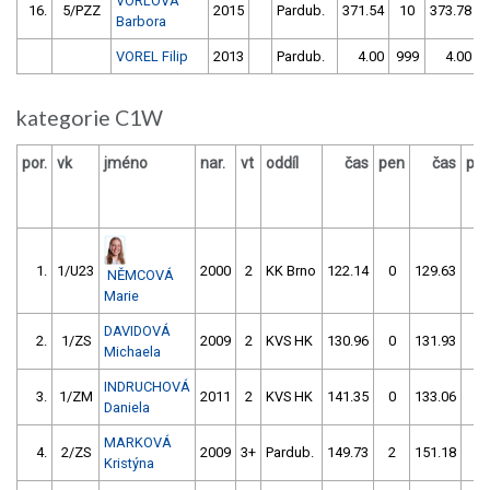
VORLOVÁ
16.
5/PZZ
2015
Pardub.
371.54
10
373.78
Barbora
VOREL Filip
2013
Pardub.
4.00
999
4.00
kategorie C1W
por.
vk
jméno
nar.
vt
oddíl
čas
pen
čas
pe
1.
1/U23
2000
2
KK Brno
122.14
0
129.63
0
NĚMCOVÁ
Marie
DAVIDOVÁ
2.
1/ZS
2009
2
KVS HK
130.96
0
131.93
0
Michaela
INDRUCHOVÁ
3.
1/ZM
2011
2
KVS HK
141.35
0
133.06
0
Daniela
MARKOVÁ
4.
2/ZS
2009
3+
Pardub.
149.73
2
151.18
2
Kristýna