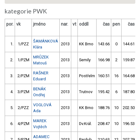
kategorie PWK
por.
vk
jméno
nar.
vt
oddíl
čas
pen
čas
p
ŠAMÁNKOVÁ
1.
1/PZZ
2013
KK Brno
143.66
0
144.61
Klára
MRŮZEK
2.
1/PZM
2013
Semily
166.98
2
159.87
Matouš
RAŠNER
3.
2/PZM
2013
Postřelm
160.51
16
164.68
Eduard
BENÁK
4.
3/PZM
2013
Trutnov
195.42
6
187.80
Ondřej
VOGLOVÁ
5.
2/PZZ
2013
KK Brno
188.76
10
202.50
Ada
MAREK
6.
4/PZM
2013
Dv.Král.
208.47
10
196.53
Vojtěch
ADAMEC
7.
5/PZM
2013
Pardub.
210.63
12
207.79