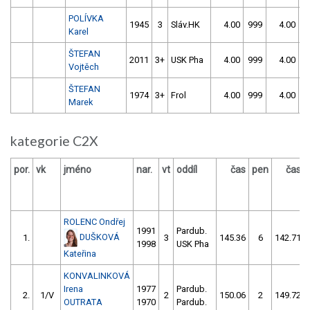
POLÍVKA
1945
3
Sláv.HK
4.00
999
4.00
9
Karel
ŠTEFAN
2011
3+
USK Pha
4.00
999
4.00
9
Vojtěch
ŠTEFAN
1974
3+
Frol
4.00
999
4.00
9
Marek
kategorie C2X
por.
vk
jméno
nar.
vt
oddíl
čas
pen
čas
ROLENC Ondřej
1991
Pardub.
DUŠKOVÁ
1.
3
145.36
6
142.71
1998
USK Pha
Kateřina
KONVALINKOVÁ
Irena
1977
Pardub.
2.
1/V
2
150.06
2
149.72
OUTRATA
1970
Pardub.