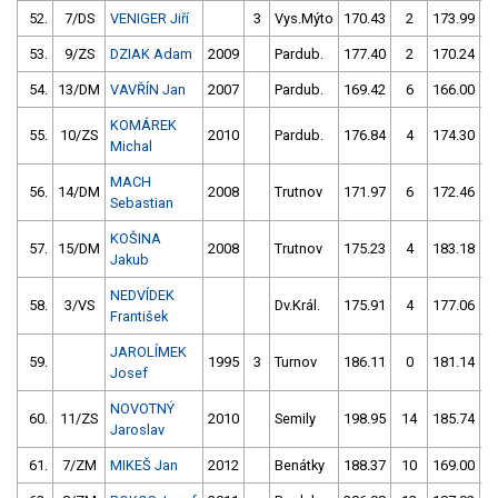
52.
7/DS
VENIGER Jiří
3
Vys.Mýto
170.43
2
173.99
53.
9/ZS
DZIAK Adam
2009
Pardub.
177.40
2
170.24
54.
13/DM
VAVŘÍN Jan
2007
Pardub.
169.42
6
166.00
5
KOMÁREK
55.
10/ZS
2010
Pardub.
176.84
4
174.30
Michal
MACH
56.
14/DM
2008
Trutnov
171.97
6
172.46
Sebastian
KOŠINA
57.
15/DM
2008
Trutnov
175.23
4
183.18
Jakub
NEDVÍDEK
58.
3/VS
Dv.Král.
175.91
4
177.06
František
JAROLÍMEK
59.
1995
3
Turnov
186.11
0
181.14
Josef
NOVOTNÝ
60.
11/ZS
2010
Semily
198.95
14
185.74
Jaroslav
61.
7/ZM
MIKEŠ Jan
2012
Benátky
188.37
10
169.00
6