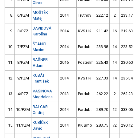
Oliver
MOŠTĚK
8.
6/PZM
2014
Trutnov
222.12
2
233.17
Matěj
DAVIDOVÁ
9.
3/PZZ
2014
KVS HK
211.42
16
212.63
Karolína
ŠTANCL
10.
7/PZM
2014
Pardub.
233.98
14
223.52
Maxim
RAŠNER
11.
8/PZM
2016
Postřelm
226.43
14
230.60
Adam
KUBÁT
12.
9/PZM
2014
KVS HK
227.33
14
235.34
František
VAŠINOVÁ
13.
4/PZZ
2013
Pardub.
262.22
2
262.23
Magdalena
BALCAR
14.
10/PZM
2014
Pardub.
289.70
12
333.05
Ondřej
KUBÍČEK
15.
11/PZM
2014
KK Brno
283.75
72
290.12
David