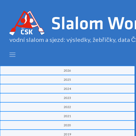
vodní slalom a sjezd: výsledky, žebříčky, data
2026
2025
2024
2023
2022
2021
2020
2019