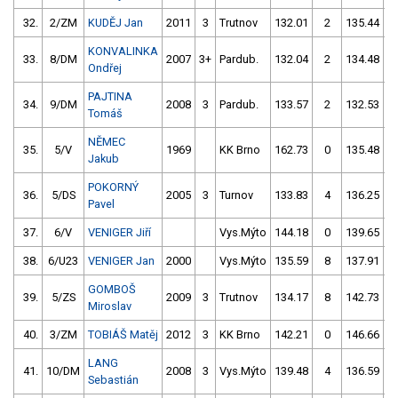
32.
2/ZM
KUDĚJ Jan
2011
3
Trutnov
132.01
2
135.44
KONVALINKA
33.
8/DM
2007
3+
Pardub.
132.04
2
134.48
Ondřej
PAJTINA
34.
9/DM
2008
3
Pardub.
133.57
2
132.53
1
Tomáš
NĚMEC
35.
5/V
1969
KK Brno
162.73
0
135.48
Jakub
POKORNÝ
36.
5/DS
2005
3
Turnov
133.83
4
136.25
Pavel
37.
6/V
VENIGER Jiří
Vys.Mýto
144.18
0
139.65
38.
6/U23
VENIGER Jan
2000
Vys.Mýto
135.59
8
137.91
GOMBOŠ
39.
5/ZS
2009
3
Trutnov
134.17
8
142.73
1
Miroslav
40.
3/ZM
TOBIÁŠ Matěj
2012
3
KK Brno
142.21
0
146.66
LANG
41.
10/DM
2008
3
Vys.Mýto
139.48
4
136.59
Sebastián