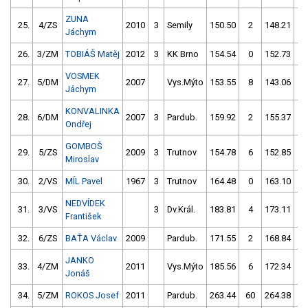
ZUNA
25.
4/ZS
2010
3
Semily
150.50
2
148.21
4
Jáchym
26.
3/ZM
TOBIÁŠ Matěj
2012
3
KK Brno
154.54
0
152.73
0
VOSMEK
27.
5/DM
2007
Vys.Mýto
153.55
8
143.06
1
Jáchym
KONVALINKA
28.
6/DM
2007
3
Pardub.
159.92
2
155.37
4
Ondřej
GOMBOŠ
29.
5/ZS
2009
3
Trutnov
154.78
6
152.85
1
Miroslav
30.
2/VS
MÍL Pavel
1967
3
Trutnov
164.48
0
163.10
0
NEDVÍDEK
31.
3/VS
3
Dv.Král.
183.81
4
173.11
0
František
32.
6/ZS
BAŤA Václav
2009
Pardub.
171.55
2
168.84
1
JANKO
33.
4/ZM
2011
Vys.Mýto
185.56
6
172.34
4
Jonáš
34.
5/ZM
ROKOS Josef
2011
Pardub.
263.44
60
264.38
1