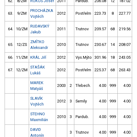
62.
8/ZM
ROKOS Josef
2011
Pardub.
206.08
12
187.02
1
PROCHÁZKA
63.
9/ZM
2012
Postřelm
223.73
8
227.77
1
Vojtěch
RUDAVSKÝ
64.
10/ZM
2011
Trutnov
209.57
68
219.56
2
Jakub
ZMÍTKO
65.
12/ZS
2010
Trutnov
230.67
14
208.07
6
Aleksandr
66.
11/ZM
KRÁL Jiří
2012
Vys.Mýto
301.96
18
243.05
STAŠÁK
67.
12/ZM
2012
Postřelm
225.37
68
263.43
6
Lukáš
MAREK
2003
2
Třebech.
4.00
999
4.00
9
Matyáš
SLAVÍK
2012
3
Semily
4.00
999
4.00
9
Vojtěch
STEHNO
2010
3
Pardub.
4.00
999
4.00
9
Maxmilián
DAVID
3
Trutnov
4.00
999
4.00
9
Antonín