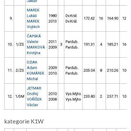
Jakub
MAREK
Lukáš
1980
Dv.Král.
9.
172.62
16
164.90
12
MAREK
2013
Dv.Král.
Vojtěch
ČAPSKÁ
Valerie
2011
Pardub.
10.
1/ZS
3
191.31
4
185.21
16
MARKOVÁ
2009
Pardub.
Kristýna
DZIAK
Adam
2009
Pardub.
11.
2/ZS
203.04
8
210.26
10
KOMÁREK
2010
Pardub.
Michal
JETMAR
Ondřej
2010
Vys.Mýto
12.
1/DM
233.80
2
257.71
10
VOŘÍŠEK
2008
Vys.Mýto
Václav
kategorie K1W