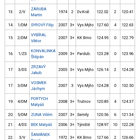
ZÁRUBA
13.
2/V
1974
2
Dv.Král.
122.02
2
120.41
Martin
14.
1/DM
SYROVÝ Filip
2007
3+
Vys.Mýto
127.60
4
122.63
VYBÍRAL
15.
2/DM
2007
3+
KK Brno
124.95
0
122.79
Viktor
KONVALINKA
16.
1/ZS
2009
3+
Pardub.
123.28
0
123.96
Štěpán
ZRZAVÝ
17.
3/DS
2005
3+
Vys.Mýto
126.14
2
124.28
Jakub
VOSMEK
17.
3/DM
2007
3
Vys.Mýto
124.28
0
132.50
Jáchym
PORTYCH
19.
4/DM
2008
3+
Trutnov
120.85
4
124.37
Matyáš
20.
5/DM
ZUNA Vilém
2007
3+
Semily
120.56
6
121.34
21.
4/DS
BEK Matyáš
2006
3+
Týniště
128.97
10
122.28
ŠAMÁNEK
22.
3/V
1972
3+
KK Brno
127.66
2
126.66