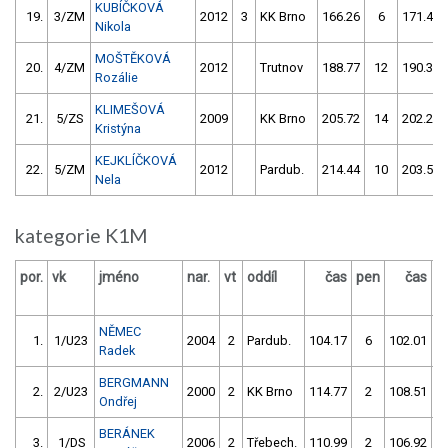
KUBÍČKOVÁ
19.
3/ZM
2012
3
KK Brno
166.26
6
171.40
Nikola
MOŠTĚKOVÁ
20.
4/ZM
2012
Trutnov
188.77
12
190.31
Rozálie
KLIMEŠOVÁ
21.
5/ZS
2009
KK Brno
205.72
14
202.25
Kristýna
KEJKLÍČKOVÁ
22.
5/ZM
2012
Pardub.
214.44
10
203.56
Nela
kategorie K1M
por.
vk
jméno
nar.
vt
oddíl
čas
pen
čas
p
NĚMEC
1.
1/U23
2004
2
Pardub.
104.17
6
102.01
Radek
BERGMANN
2.
2/U23
2000
2
KK Brno
114.77
2
108.51
Ondřej
BERÁNEK
3.
1/DS
2006
2
Třebech.
110.99
2
106.92