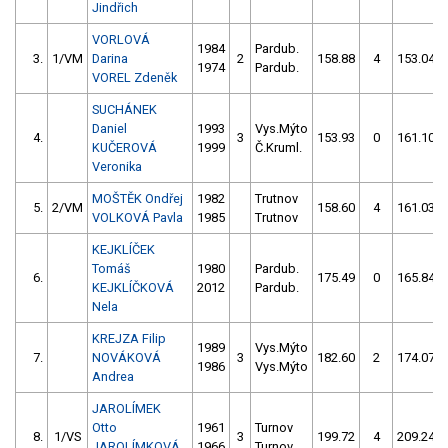
Jindřich
VORLOVÁ
1984
Pardub.
3.
1/VM
Darina
2
158.88
4
153.04
1974
Pardub.
VOREL Zdeněk
SUCHÁNEK
Daniel
1993
Vys.Mýto
4.
3
153.93
0
161.10
KUČEROVÁ
1999
Č.Kruml.
Veronika
MOŠTĚK Ondřej
1982
Trutnov
5.
2/VM
158.60
4
161.03
VOLKOVÁ Pavla
1985
Trutnov
KEJKLÍČEK
Tomáš
1980
Pardub.
6.
175.49
0
165.84
KEJKLÍČKOVÁ
2012
Pardub.
Nela
KREJZA Filip
1989
Vys.Mýto
7.
NOVÁKOVÁ
3
182.60
2
174.07
1986
Vys.Mýto
Andrea
JAROLÍMEK
Otto
1961
Turnov
8.
1/VS
3
199.72
4
209.24
JAROLÍMKOVÁ
1966
Turnov