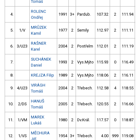
Tomáš
ROLENC
4.
1991
3+
Pardub.
107.32
2
111.94
5
Ondřej
MRŮZEK
5.
1/V
1977
2
Semily
112.97
2
111.11
Kamil
RAŠNER
6.
3/U23
2004
2
Postřelm
112.01
2
111.19
Karel
SUCHÁNEK
7.
1993
2
Vys.Mýto
115.93
0
116.49
Daniel
8.
KREJZA Filip
1989
2
Vys.Mýto
118.06
2
116.11
VIRÁGH
9.
4/U23
2004
2
Třebech.
112.58
4
118.55
Tomáš
HANUŠ
10.
2/DS
2005
2
Třebech.
120.55
2
116.66
Tomáš
MAREK
11.
1/VM
1980
2
Dv.Král.
117.57
0
118.87
Lukáš
MĚCHURA
12.
1/VS
1954
3+
Třebech.
4.00
999
119.08
Jiří