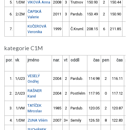
5.
1/DM
VIKOVÁ Anna
2008
3
Trutnov
150.93
2
150.44
6
ČAPSKÁ
6.
2/ZM
2011
3
Pardub.
153.49
2
150.90
4
Valerie
KUČEROVÁ
7.
1999
Č.Kruml.
208.15
6
211.85
6
Veronika
kategorie C1M
por.
vk
jméno
nar.
vt
oddíl
čas
pen
čas
pe
VESELÝ
1.
1/U23
2004
2
Pardub.
114.98
2
116.11
2
Ondřej
RAŠNER
2.
2/U23
2004
2
Postřelm
117.95
0
117.12
0
Karel
TATÍČEK
3.
1/VM
1985
2
Pardub.
120.05
2
120.87
0
Miroslav
4.
1/DM
ZUNA Vilém
2007
3+
Semily
126.53
8
122.83
2
SUCHÁNEK