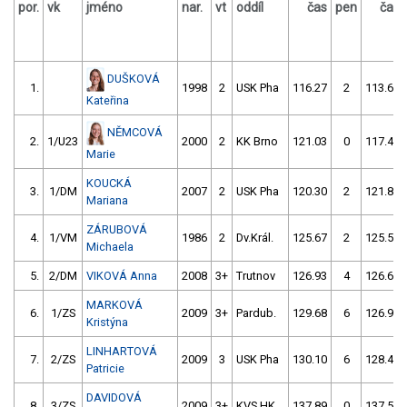
por.
vk
jméno
nar.
vt
oddíl
čas
pen
čas
DUŠKOVÁ
1.
1998
2
USK Pha
116.27
2
113.65
Kateřina
NĚMCOVÁ
2.
1/U23
2000
2
KK Brno
121.03
0
117.48
Marie
KOUCKÁ
3.
1/DM
2007
2
USK Pha
120.30
2
121.82
Mariana
ZÁRUBOVÁ
4.
1/VM
1986
2
Dv.Král.
125.67
2
125.55
Michaela
5.
2/DM
VIKOVÁ Anna
2008
3+
Trutnov
126.93
4
126.62
MARKOVÁ
6.
1/ZS
2009
3+
Pardub.
129.68
6
126.96
Kristýna
LINHARTOVÁ
7.
2/ZS
2009
3
USK Pha
130.10
6
128.47
Patricie
DAVIDOVÁ
8.
3/ZS
2009
3+
KVS HK
137.89
0
137.59