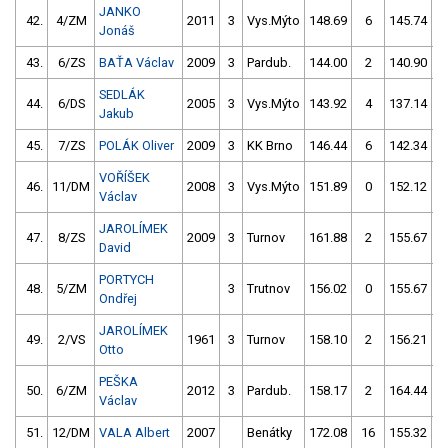
JANKO
42.
4/ZM
2011
3
Vys.Mýto
148.69
6
145.74
Jonáš
43.
6/ZS
BAŤA Václav
2009
3
Pardub.
144.00
2
140.90
SEDLÁK
44.
6/DS
2005
3
Vys.Mýto
143.92
4
137.14
5
Jakub
45.
7/ZS
POLÁK Oliver
2009
3
KK Brno
146.44
6
142.34
VOŘÍŠEK
46.
11/DM
2008
3
Vys.Mýto
151.89
0
152.12
Václav
JAROLÍMEK
47.
8/ZS
2009
3
Turnov
161.88
2
155.67
David
PORTYCH
48.
5/ZM
3
Trutnov
156.02
0
155.67
Ondřej
JAROLÍMEK
49.
2/VS
1961
3
Turnov
158.10
2
156.21
Otto
PEŠKA
50.
6/ZM
2012
3
Pardub.
158.17
2
164.44
Václav
51.
12/DM
VALA Albert
2007
Benátky
172.08
16
155.32
1