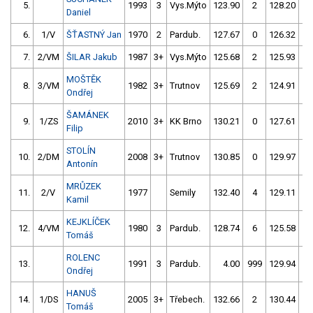
5.
1993
3
Vys.Mýto
123.90
2
128.20
2
Daniel
6.
1/V
ŠŤASTNÝ Jan
1970
2
Pardub.
127.67
0
126.32
0
7.
2/VM
ŠILAR Jakub
1987
3+
Vys.Mýto
125.68
2
125.93
2
MOŠTĚK
8.
3/VM
1982
3+
Trutnov
125.69
2
124.91
4
Ondřej
ŠAMÁNEK
9.
1/ZS
2010
3+
KK Brno
130.21
0
127.61
4
Filip
STOLÍN
10.
2/DM
2008
3+
Trutnov
130.85
0
129.97
2
Antonín
MRŮZEK
11.
2/V
1977
Semily
132.40
4
129.11
2
Kamil
KEJKLÍČEK
12.
4/VM
1980
3
Pardub.
128.74
6
125.58
6
Tomáš
ROLENC
13.
1991
3
Pardub.
4.00
999
129.94
2
Ondřej
HANUŠ
14.
1/DS
2005
3+
Třebech.
132.66
2
130.44
4
Tomáš