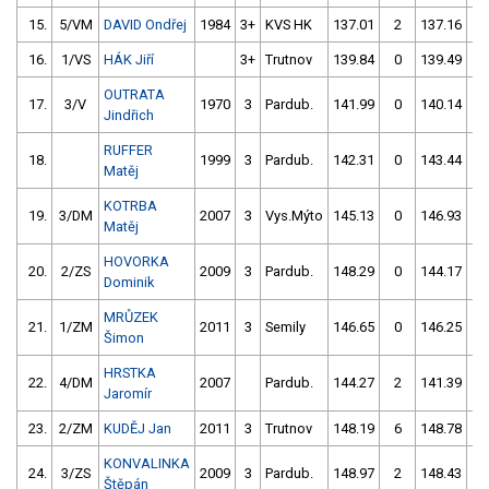
15.
5/VM
DAVID Ondřej
1984
3+
KVS HK
137.01
2
137.16
2
16.
1/VS
HÁK Jiří
3+
Trutnov
139.84
0
139.49
0
OUTRATA
17.
3/V
1970
3
Pardub.
141.99
0
140.14
4
Jindřich
RUFFER
18.
1999
3
Pardub.
142.31
0
143.44
2
Matěj
KOTRBA
19.
3/DM
2007
3
Vys.Mýto
145.13
0
146.93
8
Matěj
HOVORKA
20.
2/ZS
2009
3
Pardub.
148.29
0
144.17
2
Dominik
MRŮZEK
21.
1/ZM
2011
3
Semily
146.65
0
146.25
0
Šimon
HRSTKA
22.
4/DM
2007
Pardub.
144.27
2
141.39
6
Jaromír
23.
2/ZM
KUDĚJ Jan
2011
3
Trutnov
148.19
6
148.78
2
KONVALINKA
24.
3/ZS
2009
3
Pardub.
148.97
2
148.43
4
Štěpán