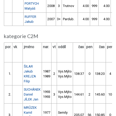
PORTYCH
2008
3
Trutnov
4.00
999
4.00
99
Matyáš
RUFFER
2007
3+
Pardub.
4.00
999
4.00
99
Jakub
kategorie C2M
por.
vk
jméno
nar.
vt
oddíl
čas
pen
čas
pen
ŠILAR
Jakub
1987
Vys.Mýto
1.
2
138.37
0
138.20
4
KREJZA
1989
Vys.Mýto
Filip
SUCHÁNEK
1993
Vys.Mýto
2.
Daniel
3
144.61
2
145.60
10
1993
Vys.Mýto
JÍLEK Jan
MRŮZEK
Kamil
1977
Semily
3.
205.07
56
150.85
0