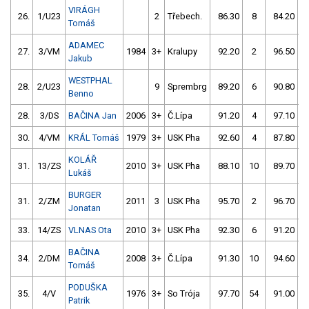
VIRÁGH
26.
1/U23
2
Třebech.
86.30
8
84.20
Tomáš
ADAMEC
27.
3/VM
1984
3+
Kralupy
92.20
2
96.50
Jakub
WESTPHAL
28.
2/U23
9
Sprembrg
89.20
6
90.80
Benno
28.
3/DS
BAČINA Jan
2006
3+
Č.Lípa
91.20
4
97.10
30.
4/VM
KRÁL Tomáš
1979
3+
USK Pha
92.60
4
87.80
1
KOLÁŘ
31.
13/ZS
2010
3+
USK Pha
88.10
10
89.70
Lukáš
BURGER
31.
2/ZM
2011
3
USK Pha
95.70
2
96.70
Jonatan
33.
14/ZS
VLNAS Ota
2010
3+
USK Pha
92.30
6
91.20
1
BAČINA
34.
2/DM
2008
3+
Č.Lípa
91.30
10
94.60
Tomáš
PODUŠKA
35.
4/V
1976
3+
So Trója
97.70
54
91.00
Patrik