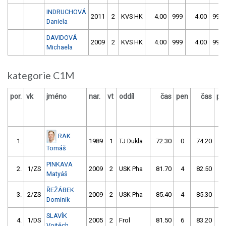
INDRUCHOVÁ
2011
2
KVS HK
4.00
999
4.00
999
Daniela
DAVIDOVÁ
2009
2
KVS HK
4.00
999
4.00
999
Michaela
kategorie C1M
por.
vk
jméno
nar.
vt
oddíl
čas
pen
čas
pe
RAK
1.
1989
1
TJ Dukla
72.30
0
74.20
2
Tomáš
PINKAVA
2.
1/ZS
2009
2
USK Pha
81.70
4
82.50
2
Matyáš
ŘEŽÁBEK
3.
2/ZS
2009
2
USK Pha
85.40
4
85.30
0
Dominik
SLAVÍK
4.
1/DS
2005
2
Frol
81.50
6
83.20
8
Vojtěch