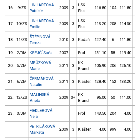
LINHARTOVÁ
USK
16.
9/ZS
2009
3
116.80
104
111.80
8
Patricie
Pha
LINHARTOVÁ
USK
17.
10/ZS
2009
3
113.20
208
114.30
12
Emílie
Pha
ŠTĚPINOVÁ
18.
11/ZS
2010
3
Kadaň
127.40
6
111.80
58
Tereza
19.
2/DM
KREJČÍ Soňa
2007
Frol
131.10
58
119.40
16
MRŮZKOVÁ
KK
20.
5/ZM
2011
3
105.90
206
126.10
14
Marie
Brand
ČERMÁKOVÁ
21.
6/ZM
2011
3
Klášter.
128.40
152
133.20
12
Natálie
MALINSKÁ
KK
22.
12/ZS
2009
3+
96.00
50
111.00
58
Aneta
Brand
FIEDLEROVÁ
23.
3/DM
Frol
143.50
204
4.00
99
Nela
PETRILÁKOVÁ
2009
3
Klášter.
4.00
999
4.00
99
Markéta