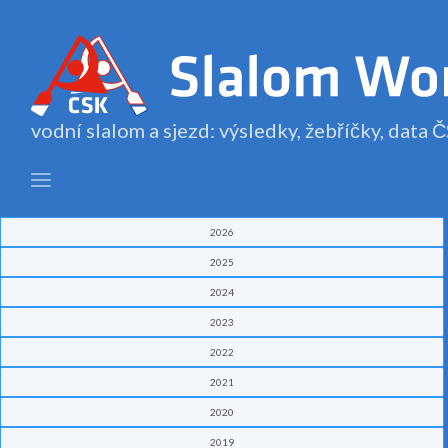
vodní slalom a sjezd: výsledky, žebříčky, data
2026
2025
2024
2023
2022
2021
2020
2019