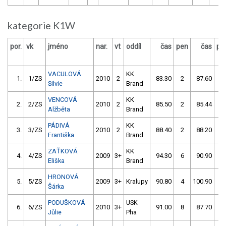
kategorie K1W
por.
vk
jméno
nar.
vt
oddíl
čas
pen
čas
pe
VACULOVÁ
KK
1.
1/ZS
2010
2
83.30
2
87.60
0
Silvie
Brand
VENCOVÁ
KK
2.
2/ZS
2010
2
85.50
2
85.44
0
Alžběta
Brand
PÁDIVÁ
KK
3.
3/ZS
2010
2
88.40
2
88.20
0
Františka
Brand
ZAŤKOVÁ
KK
4.
4/ZS
2009
3+
94.30
6
90.90
0
Eliška
Brand
HRONOVÁ
5.
5/ZS
2009
3+
Kralupy
90.80
4
100.90
2
Šárka
PODUŠKOVÁ
USK
6.
6/ZS
2010
3+
91.00
8
87.70
8
Jůlie
Pha