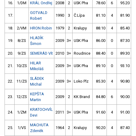
16.
1/DM
KRÁL Ondřej
2008
2
USK Pha
78.60
6
95.20
GOTVALD
17.
1990
3
Č.Lípa
81.10
4
81.90
Robert
18.
2/VM
HRON Robin
1979
2
Kralupy
88.10
4
85.40
HLADÍK
19.
8/ZS
2009
3+
USK Pha
86.00
0
87.30
Šimon
20.
9/ZS
SEMERÁD Vít
2010
3+
Roudnice
88.40
0
89.30
HILAR
21.
10/ZS
2009
3+
USK Pha
89.10
0
93.10
Mikoláš
SLÁDEK
22.
11/ZS
2009
3+
Loko Plz
85.30
4
90.80
1
Michal
KEPŠTA
23.
12/ZS
2009
2
KK Brand
84.80
6
90.00
Martin
KRATOCHVÍL
24.
1/ZM
2011
3+
USK Pha
91.60
4
91.00
Devi
MACHUTA
25.
1/VS
1964
2
Kralupy
90.20
4
87.40
Zdeněk