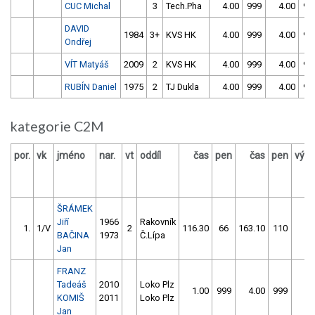
CUC Michal
3
Tech.Pha
4.00
999
4.00
99
DAVID
1984
3+
KVS HK
4.00
999
4.00
99
Ondřej
VÍT Matyáš
2009
2
KVS HK
4.00
999
4.00
99
RUBÍN Daniel
1975
2
TJ Dukla
4.00
999
4.00
99
kategorie C2M
por.
vk
jméno
nar.
vt
oddíl
čas
pen
čas
pen
výsl
ŠRÁMEK
Jiří
1966
Rakovník
1.
1/V
2
116.30
66
163.10
110
1
BAČINA
1973
Č.Lípa
Jan
FRANZ
Tadeáš
2010
Loko Plz
1.00
999
4.00
999
9
KOMIŠ
2011
Loko Plz
Jan