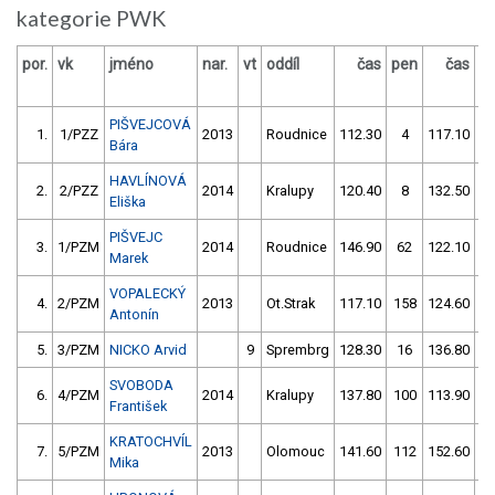
kategorie PWK
por.
vk
jméno
nar.
vt
oddíl
čas
pen
čas
p
PIŠVEJCOVÁ
1.
1/PZZ
2013
Roudnice
112.30
4
117.10
1
Bára
HAVLÍNOVÁ
2.
2/PZZ
2014
Kralupy
120.40
8
132.50
1
Eliška
PIŠVEJC
3.
1/PZM
2014
Roudnice
146.90
62
122.10
Marek
VOPALECKÝ
4.
2/PZM
2013
Ot.Strak
117.10
158
124.60
1
Antonín
5.
3/PZM
NICKO Arvid
9
Sprembrg
128.30
16
136.80
1
SVOBODA
6.
4/PZM
2014
Kralupy
137.80
100
113.90
6
František
KRATOCHVÍL
7.
5/PZM
2013
Olomouc
141.60
112
152.60
1
Mika