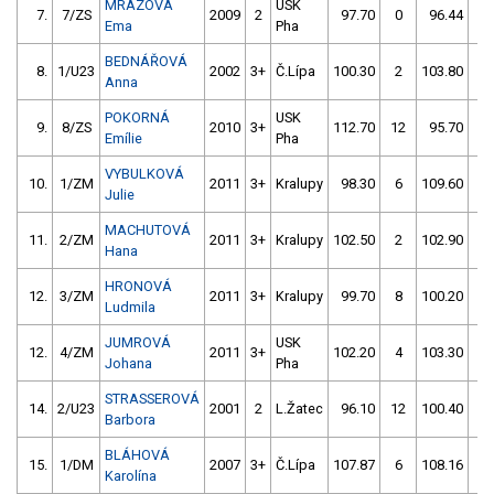
MRÁZOVÁ
USK
7.
7/ZS
2009
2
97.70
0
96.44
6
Ema
Pha
BEDNÁŘOVÁ
8.
1/U23
2002
3+
Č.Lípa
100.30
2
103.80
0
Anna
POKORNÁ
USK
9.
8/ZS
2010
3+
112.70
12
95.70
8
Emílie
Pha
VYBULKOVÁ
10.
1/ZM
2011
3+
Kralupy
98.30
6
109.60
6
Julie
MACHUTOVÁ
11.
2/ZM
2011
3+
Kralupy
102.50
2
102.90
6
Hana
HRONOVÁ
12.
3/ZM
2011
3+
Kralupy
99.70
8
100.20
6
Ludmila
JUMROVÁ
USK
12.
4/ZM
2011
3+
102.20
4
103.30
6
Johana
Pha
STRASSEROVÁ
14.
2/U23
2001
2
L.Žatec
96.10
12
100.40
6
Barbora
BLÁHOVÁ
15.
1/DM
2007
3+
Č.Lípa
107.87
6
108.16
8
Karolína