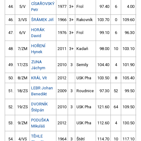
CÍSAŘOVSKÝ
44.
5/V
1977
3+
Frol
97.40
6
4.00
9
Petr
46.
3/VS
ŠRÁMEK Jiří
1966
3+
Rakovník
103.70
0
109.60
HORÁK
47.
6/V
1976
3+
Frol
99.10
6
96.30
David
HOŘENÍ
48.
7/ZM
2011
3+
Kadaň
98.00
10
103.10
6
Hynek
ZUNA
49.
17/ZS
2010
3
Semily
104.40
4
101.90
1
Jáchym
50.
8/ZM
KRÁL Vít
2012
USK Pha
103.50
8
105.40
LEBR Johan
51.
18/ZS
2009
3
Roudnice
97.30
52
99.50
1
Benedikt
DVORNÍK
52.
19/ZS
2010
3
USK Pha
121.60
64
109.50
Štěpán
PODUŠKA
53.
9/ZM
2012
USK Pha
112.60
4
130.50
2
Mikuláš
TĚHLE
54.
4/VS
1964
3
Štětí
114.70
10
117.10