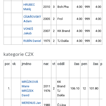
HRUBEC
2010
3
Boh.Pha
4.00
999
4.00
9
Matěj
CÍSAŘOVSKÝ
2005
2
Frol
4.00
999
4.00
9
Adam
VONEŠ
2007
2
KK Brand
4.00
999
4.00
9
Jakub
RUBÍN Daniel
1975
2
TJ Dukla
4.00
999
4.00
9
kategorie C2X
por.
vk
jméno
nar.
vt
oddíl
čas
pen
čas
pen
MRŮZKOVÁ
KK
Marie
2011
Brand
1.
2
106.10
12
101.80
2
MRŮZEK
1976
TJ
David
Dukla
MERENUS Jan
1983
Č.Lípa