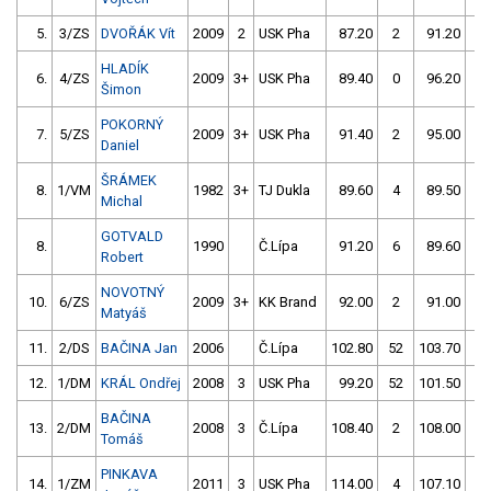
5.
3/ZS
DVOŘÁK Vít
2009
2
USK Pha
87.20
2
91.20
2
HLADÍK
6.
4/ZS
2009
3+
USK Pha
89.40
0
96.20
56
Šimon
POKORNÝ
7.
5/ZS
2009
3+
USK Pha
91.40
2
95.00
4
Daniel
ŠRÁMEK
8.
1/VM
1982
3+
TJ Dukla
89.60
4
89.50
6
Michal
GOTVALD
8.
1990
Č.Lípa
91.20
6
89.60
4
Robert
NOVOTNÝ
10.
6/ZS
2009
3+
KK Brand
92.00
2
91.00
4
Matyáš
11.
2/DS
BAČINA Jan
2006
Č.Lípa
102.80
52
103.70
0
12.
1/DM
KRÁL Ondřej
2008
3
USK Pha
99.20
52
101.50
8
BAČINA
13.
2/DM
2008
3
Č.Lípa
108.40
2
108.00
2
Tomáš
PINKAVA
14.
1/ZM
2011
3
USK Pha
114.00
4
107.10
4