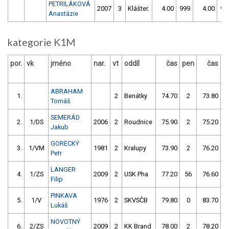
PETRILÁKOVÁ
2007
3
Klášter.
4.00
999
4.00
99
Anastázie
kategorie K1M
por.
vk
jméno
nar.
vt
oddíl
čas
pen
čas
p
ABRAHAM
1.
2
Benátky
74.70
2
73.80
Tomáš
SEMERÁD
2.
1/DS
2006
2
Roudnice
75.90
2
75.20
Jakub
GORECKÝ
3.
1/VM
1981
2
Kralupy
73.90
2
76.20
Petr
LANGER
4.
1/ZS
2009
2
USK Pha
77.20
56
76.60
Filip
PINKAVA
5.
1/V
1976
2
SKVSČB
79.80
0
83.70
5
Lukáš
NOVOTNÝ
6.
2/ZS
2009
2
KK Brand
78.00
2
78.20
5