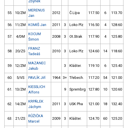
Zbyněk
MERENUS
55.
10/ZM
2012
Č.Lípa
117.50
6
113.70
Jan
56.
11/ZM
KOMIŠ Jan
2011
3
Loko Plz
116.50
4
128.60
5
KOCUM
57.
4/DM
2008
3
Ot.Strak
117.90
4
125.80
Šimon
FRANZ
58.
20/ZS
2010
3
Loko Plz
124.60
14
118.60
Tadeáš
MAZANEC
59.
12/ZM
3
Klášter.
119.10
6
125.40
1
Jakub
60.
5/VS
PAVLÍK Jiří
1964
3+
Třebech.
117.20
54
121.00
1
KIESSLICH
61.
13/ZM
9
Sprembrg
127.80
10
120.60
1
Alfons
KRPÁLEK
62.
14/ZM
2011
3
USK Pha
121.00
18
132.40
1
Jáchym
RŮŽIČKA
63.
21/ZS
2009
3
Klášter.
124.70
60
125.20
1
Marcel