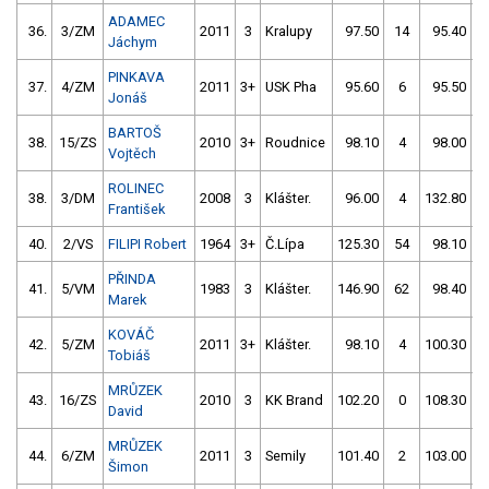
ADAMEC
36.
3/ZM
2011
3
Kralupy
97.50
14
95.40
Jáchym
PINKAVA
37.
4/ZM
2011
3+
USK Pha
95.60
6
95.50
Jonáš
BARTOŠ
38.
15/ZS
2010
3+
Roudnice
98.10
4
98.00
Vojtěch
ROLINEC
38.
3/DM
2008
3
Klášter.
96.00
4
132.80
František
40.
2/VS
FILIPI Robert
1964
3+
Č.Lípa
125.30
54
98.10
PŘINDA
41.
5/VM
1983
3
Klášter.
146.90
62
98.40
Marek
KOVÁČ
42.
5/ZM
2011
3+
Klášter.
98.10
4
100.30
Tobiáš
MRŮZEK
43.
16/ZS
2010
3
KK Brand
102.20
0
108.30
David
MRŮZEK
44.
6/ZM
2011
3
Semily
101.40
2
103.00
1
Šimon