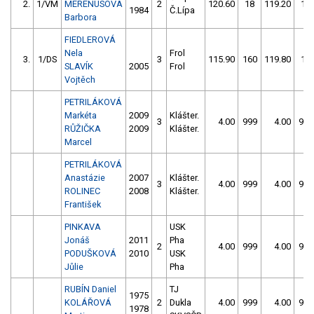
2.
1/VM
MERENUSOVÁ
2
120.60
18
119.20
12
1984
Č.Lípa
Barbora
FIEDLEROVÁ
Nela
Frol
3.
1/DS
3
115.90
160
119.80
16
SLAVÍK
2005
Frol
Vojtěch
PETRILÁKOVÁ
Markéta
2009
Klášter.
3
4.00
999
4.00
999
RŮŽIČKA
2009
Klášter.
Marcel
PETRILÁKOVÁ
Anastázie
2007
Klášter.
3
4.00
999
4.00
999
ROLINEC
2008
Klášter.
František
PINKAVA
USK
Jonáš
2011
Pha
2
4.00
999
4.00
999
PODUŠKOVÁ
2010
USK
Jůlie
Pha
RUBÍN Daniel
TJ
1975
KOLÁŘOVÁ
2
Dukla
4.00
999
4.00
999
1978