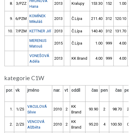
HRONOVÁ
8.
3/PZZ
2013
Kralupy
153.30
152
1.00
9
Hana
KOMÍNEK
9.
6/PZM
2013
Č.Lípa
211.40
312
120.10
3
Mikuláš
10.
7/PZM
KETTNER Jiří
2013
Č.Lípa
140.40
312
131.70
3
MERENUS
2015
Č.Lípa
1.00
999
4.00
9
Matouš
VONEŠOVÁ
2013
KK Brand
4.00
999
4.00
9
Adéla
kategorie C1W
por.
vk
jméno
nar.
vt
oddíl
čas
pen
čas
pen
VACULOVÁ
KK
1.
1/ZS
2010
2
93.90
2
98.70
2
Silvie
Brand
VENCOVÁ
KK
2.
2/ZS
2010
2
95.20
4
100.50
0
Alžběta
Brand