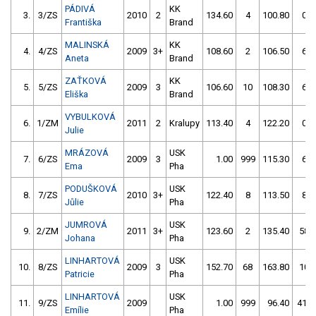
PÁDIVÁ
KK
3.
3/ZS
2010
2
134.60
4
100.80
0
Františka
Brand
MALINSKÁ
KK
4.
4/ZS
2009
3+
108.60
2
106.50
6
Aneta
Brand
ZAŤKOVÁ
KK
5.
5/ZS
2009
3
106.60
10
108.30
6
Eliška
Brand
VYBULKOVÁ
6.
1/ZM
2011
2
Kralupy
113.40
4
122.20
0
Julie
MRÁZOVÁ
USK
7.
6/ZS
2009
3
1.00
999
115.30
6
Ema
Pha
PODUŠKOVÁ
USK
8.
7/ZS
2010
3+
122.40
8
113.50
8
Jůlie
Pha
JUMROVÁ
USK
9.
2/ZM
2011
3+
123.60
2
135.40
58
Johana
Pha
LINHARTOVÁ
USK
10.
8/ZS
2009
3
152.70
68
163.80
10
Patricie
Pha
LINHARTOVÁ
USK
11.
9/ZS
2009
1.00
999
96.40
412
Emílie
Pha