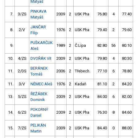
Matyáš
PINKAVA
7.
3/ZS
2009
2
USK Pha
76.80
4
77.40
5
Matyáš
JANČAR
8.
2/V
1976
2
USK Pha
79.40
2
79.60
Filip
PUŠKARČUK
9.
1989
2
Č.Lípa
82.80
56
80.10
Aleš
10.
4/ZS
DVOŘÁK Vít
2009
2
USK Pha
79.80
4
80.30
BERÁNEK
11.
2/DS
2006
2
Třebech.
77.10
6
78.80
Tomáš
11.
3/V
NĚMEC Aleš
1976
2
Kadaň
81.10
2
84.20
ŘEŽÁBEK
13.
5/ZS
2009
2
USK Pha
84.00
6
82.00
Dominik
POKORNÝ
14.
6/ZS
2009
2
USK Pha
76.30
8
84.60
Daniel
PELIKÁN
15.
7/ZS
2009
2
USK Pha
84.40
0
88.00
Martin