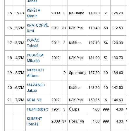
Jonáš
KEPŠTA
15.
7/ZS
2009
3
KK Brand
118.30
2
125.20
12
Martin
KRATOCHVÍL
16.
2/ZM
2011
3+
USK Pha
110.40
58
112.50
10
Devi
KOVÁČ
17.
3/ZM
2011
3
Klášter.
127.10
54
120.00
8
Tobiáš
PODUŠKA
18.
4/ZM
2012
USK Pha
131.90
52
130.70
6
Mikuláš
KIESSLICH
19.
5/ZM
9
Sprembrg
127.20
10
134.60
4
Alfons
MAZANEC
20.
6/ZM
Klášter.
143.20
10
142.50
10
Jakub
21.
7/ZM
KRÁL Vít
2012
USK Pha
150.26
6
146.60
54
FILIPI Robert
1964
3
Č.Lípa
4.00
999
4.00
99
KLIMENT
2008
3+
Horš.Týn
4.00
999
4.00
99
Tomáš