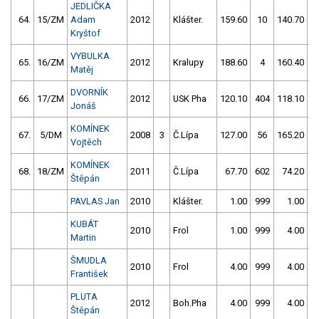
JEDLIČKA
64.
15/ZM
Adam
2012
Klášter.
159.60
10
140.70
1
Kryštof
VYBULKA
65.
16/ZM
2012
Kralupy
188.60
4
160.40
Matěj
DVORNÍK
66.
17/ZM
2012
USK Pha
120.10
404
118.10
6
Jonáš
KOMÍNEK
67.
5/DM
2008
3
Č.Lípa
127.00
56
165.20
1
Vojtěch
KOMÍNEK
68.
18/ZM
2011
Č.Lípa
67.70
602
74.20
5
Štěpán
PAVLAS Jan
2010
Klášter.
1.00
999
1.00
9
KUBÁT
2010
Frol
1.00
999
4.00
9
Martin
ŠMUDLA
2010
Frol
4.00
999
4.00
9
František
PLUTA
2012
Boh.Pha
4.00
999
4.00
9
Štěpán