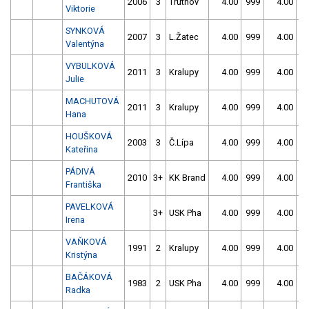
2006
3
Trutnov
4.00
999
4.00
9
Viktorie
SYNKOVÁ
2007
3
L.Žatec
4.00
999
4.00
9
Valentýna
VYBULKOVÁ
2011
3
Kralupy
4.00
999
4.00
9
Julie
MACHUTOVÁ
2011
3
Kralupy
4.00
999
4.00
9
Hana
HOUŠKOVÁ
2003
3
Č.Lípa
4.00
999
4.00
9
Kateřina
PÁDIVÁ
2010
3+
KK Brand
4.00
999
4.00
9
Františka
PAVELKOVÁ
3+
USK Pha
4.00
999
4.00
9
Irena
VAŇKOVÁ
1991
2
Kralupy
4.00
999
4.00
9
Kristýna
BAČÁKOVÁ
1983
2
USK Pha
4.00
999
4.00
9
Radka