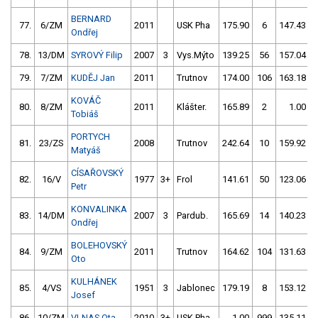
BERNARD
77.
6/ZM
2011
USK Pha
175.90
6
147.43
Ondřej
78.
13/DM
SYROVÝ Filip
2007
3
Vys.Mýto
139.25
56
157.04
79.
7/ZM
KUDĚJ Jan
2011
Trutnov
174.00
106
163.18
KOVÁČ
80.
8/ZM
2011
Klášter.
165.89
2
1.00
Tobiáš
PORTYCH
81.
23/ZS
2008
Trutnov
242.64
10
159.92
Matyáš
CÍSAŘOVSKÝ
82.
16/V
1977
3+
Frol
141.61
50
123.06
Petr
KONVALINKA
83.
14/DM
2007
3
Pardub.
165.69
14
140.23
Ondřej
BOLEHOVSKÝ
84.
9/ZM
2011
Trutnov
164.62
104
131.63
Oto
KULHÁNEK
85.
4/VS
1951
3
Jablonec
179.19
8
153.12
Josef
86.
10/ZM
VLNAS Ota
2010
3+
USK Pha
1.00
999
135.11