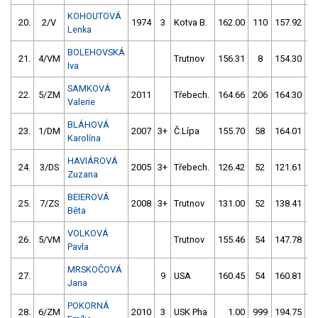
KOHOUTOVÁ
20.
2/V
1974
3
Kotva B.
162.00
110
157.92
Lenka
BOLEHOVSKÁ
21.
4/VM
Trutnov
156.31
8
154.30
Iva
SAMKOVÁ
22.
5/ZM
2011
Třebech.
164.66
206
164.30
Valerie
BLÁHOVÁ
23.
1/DM
2007
3+
Č.Lípa
155.70
58
164.01
1
Karolína
HAVIÁROVÁ
24.
3/DS
2005
3+
Třebech.
126.42
52
121.61
5
Zuzana
BEIEROVÁ
25.
7/ZS
2008
3+
Trutnov
131.00
52
138.41
5
Běta
VOLKOVÁ
26.
5/VM
Trutnov
155.46
54
147.78
5
Pavla
MRSKOČOVÁ
27.
9
USA
160.45
54
160.81
5
Jana
POKORNÁ
28.
6/ZM
2010
3
USK Pha
1.00
999
194.75
5