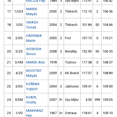
16.
KREJZA Filip
1989
3
Vys.Mýto
115.91
2
106.42
MAREK
17.
1/U23
2003
2
Třebech.
112.10
2
106.56
Matyáš
VIRÁGH
18.
1/DS
2004
2
Třebech.
101.84
50
104.66
Tomáš
HADRABA
19.
2/DS
2005
2
Frol
107.15
0
110.21
Martin
SVOBODA
20.
3/ZS
2008
2
Benátky
132.93
50
106.55
Šimon
21.
3/VM
MAREK Aleš
1978
Trutnov
117.58
0
108.57
NOVOTNÝ
22.
4/ZS
2009
2
KK Brand
117.37
2
108.89
Matyáš
KOŘÍNEK
23.
3/DS
2004
2
Jablonec
109.41
6
109.00
Vojtěch
KVAPIL
24.
5/DM
2007
3+
Vys.Mýto
4.00
999
109.05
Ondřej
MAIKRANZ
25.
1/VS
1967
3+
Ostrava
118.61
4
109.10
Petr