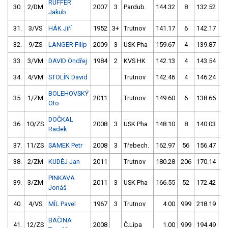
RUFFER
30.
2/DM
2007
3
Pardub.
144.32
8
132.52
Jakub
31.
3/VS
HÁK Jiří
1952
3+
Trutnov
141.17
6
142.17
32.
9/ZS
LANGER Filip
2009
3
USK Pha
159.67
4
139.87
33.
3/VM
DAVID Ondřej
1984
2
KVS HK
142.13
4
143.54
34.
4/VM
STOLÍN David
Trutnov
142.46
4
146.24
BOLEHOVSKÝ
35.
1/ZM
2011
Trutnov
149.60
6
138.66
Oto
DOČKAL
36.
10/ZS
2008
3
USK Pha
148.10
8
140.03
Radek
37.
11/ZS
SAMEK Petr
2008
3
Třebech.
162.97
56
156.47
38.
2/ZM
KUDĚJ Jan
2011
Trutnov
180.28
206
170.14
PINKAVA
39.
3/ZM
2011
3
USK Pha
166.55
52
172.42
5
Jonáš
40.
4/VS
MÍL Pavel
1967
3
Trutnov
4.00
999
218.19
BAČINA
41.
12/ZS
2008
Č.Lípa
1.00
999
194.49
2