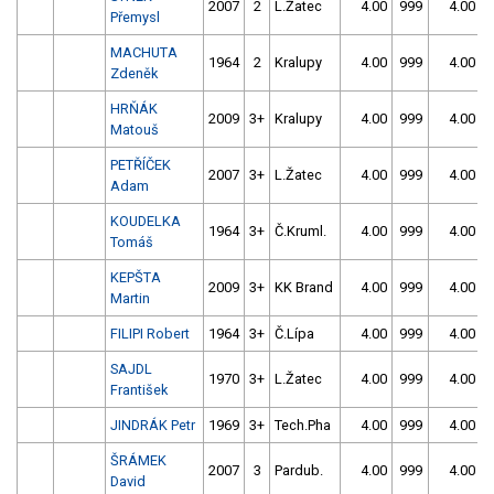
2007
2
L.Žatec
4.00
999
4.00
Přemysl
MACHUTA
1964
2
Kralupy
4.00
999
4.00
Zdeněk
HRŇÁK
2009
3+
Kralupy
4.00
999
4.00
Matouš
PETŘÍČEK
2007
3+
L.Žatec
4.00
999
4.00
Adam
KOUDELKA
1964
3+
Č.Kruml.
4.00
999
4.00
Tomáš
KEPŠTA
2009
3+
KK Brand
4.00
999
4.00
Martin
FILIPI Robert
1964
3+
Č.Lípa
4.00
999
4.00
SAJDL
1970
3+
L.Žatec
4.00
999
4.00
František
JINDRÁK Petr
1969
3+
Tech.Pha
4.00
999
4.00
ŠRÁMEK
2007
3
Pardub.
4.00
999
4.00
David