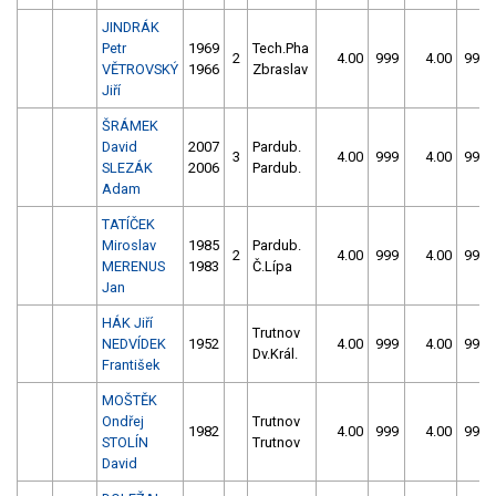
JINDRÁK
Petr
1969
Tech.Pha
2
4.00
999
4.00
999
VĚTROVSKÝ
1966
Zbraslav
Jiří
ŠRÁMEK
David
2007
Pardub.
3
4.00
999
4.00
999
SLEZÁK
2006
Pardub.
Adam
TATÍČEK
Miroslav
1985
Pardub.
2
4.00
999
4.00
999
MERENUS
1983
Č.Lípa
Jan
HÁK Jiří
Trutnov
NEDVÍDEK
1952
4.00
999
4.00
999
Dv.Král.
František
MOŠTĚK
Ondřej
Trutnov
1982
4.00
999
4.00
999
STOLÍN
Trutnov
David