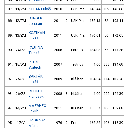
87.
11/ZM
KOLÁŘ Lukáš
2010
3
USK Pha
145.44
102
149.66
BURGER
88.
12/ZM
2011
3
USK Pha
158.13
52
193.11
Jonatan
KOSTKAN
89.
13/ZM
2011
USK Pha
176.61
56
172.65
Lukáš
PAJTINA
90.
24/ZS
2008
3
Pardub.
184.08
52
177.28
Tomáš
PETRŮ
91.
15/DM
2007
Trutnov
1.00
999
134.69
Vojtěch
BARTÁK
92.
25/ZS
2009
Klášter.
184.04
114
137.76
Lukáš
ROLINEC
93.
26/ZS
2008
3
Klášter.
1.00
999
154.39
František
MAZANEC
94.
14/ZM
2011
Klášter.
155.54
106
159.68
Jakub
HADRABA
95.
17/V
1976
3
Frol
168.28
106
116.39
Michal