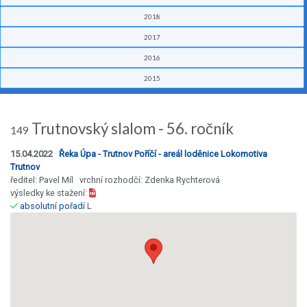
2018
2017
2016
2015
Trutnovský slalom - 56. ročník
149
15.04.2022
Řeka Úpa - Trutnov Poříčí - areál loděnice Lokomotiva
Trutnov
ředitel: Pavel Míl vrchní rozhodčí: Zdenka Rychterová
výsledky ke stažení:
absolutní pořadí
L