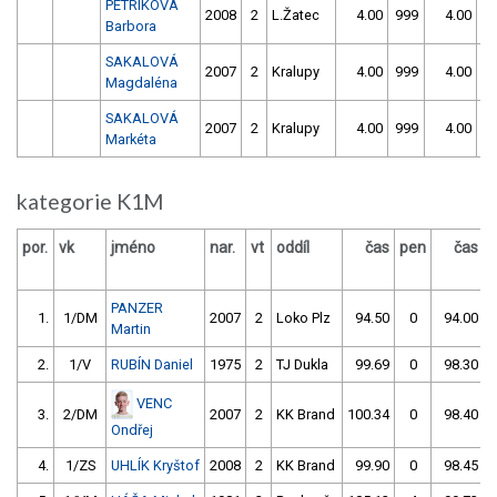
PETRIKOVÁ
2008
2
L.Žatec
4.00
999
4.00
9
Barbora
SAKALOVÁ
2007
2
Kralupy
4.00
999
4.00
9
Magdaléna
SAKALOVÁ
2007
2
Kralupy
4.00
999
4.00
9
Markéta
kategorie K1M
por.
vk
jméno
nar.
vt
oddíl
čas
pen
čas
p
PANZER
1.
1/DM
2007
2
Loko Plz
94.50
0
94.00
Martin
2.
1/V
RUBÍN Daniel
1975
2
TJ Dukla
99.69
0
98.30
VENC
3.
2/DM
2007
2
KK Brand
100.34
0
98.40
Ondřej
4.
1/ZS
UHLÍK Kryštof
2008
2
KK Brand
99.90
0
98.45