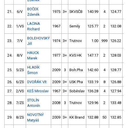
BOČEK
21.
6/V
1975
3+
SKVSČB
140.99
4
124.77
Zdeněk
LACINA
22.
1/VS
1967
Semily
125.77
2
132.08
Richard
BOLEHOVSKÝ
23.
7/V
1974
3+
Trutnov
1.00
999
126.22
Jiří
HAUCK
24.
8/V
1977
3+
KVS HK
147.17
2
128.03
Marek
HLADÍK
25.
5/ZS
2009
3
Boh.Pha
142.60
4
128.77
Šimon
26.
6/ZS
DVOŘÁK Vít
2009
3+
USK Pha
133.19
8
126.88
27.
2/VS
KEŠ Miroslav
1967
3+
Soběslav
136.28
4
127.94
STOLÍN
28.
7/ZS
2008
3
Trutnov
129.96
2
133.48
Antonín
NOVOTNÝ
29.
8/ZS
2009
3+
KK Brand
132.88
50
132.85
Matyáš