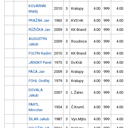
KOVÁRNÍK
2010
3
Kralupy
4.00
999
4.00
Matěj
PRAŽÁK Jan
1963
3
KVS HK
4.00
999
4.00
RŮŽIČKA Jan
2009
3
KK Brand
4.00
999
4.00
AUGUSTÝN
2009
3
Roudnice
4.00
999
4.00
Jakub
FOLTÍN Radim
2010
3
KK Brand
4.00
999
4.00
JÁNSKÝ Pavel
1975
3
Dv.Král.
4.00
999
4.00
PÁCA Jan
2009
3
Kralupy
4.00
999
4.00
FOHL Ondřej
1979
3
Kralupy
4.00
999
4.00
DOVALA
2007
3
L.Žatec
4.00
999
4.00
Jakub
PÁRTL
1954
3
Č.Kruml.
4.00
999
4.00
Miroslav
ŠILAR Jakub
1987
3
Vys.Mýto
4.00
999
4.00