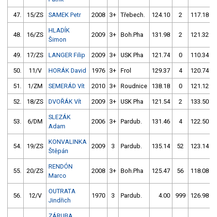
47.
15/ZS
SAMEK Petr
2008
3+
Třebech.
124.10
2
117.18
HLADÍK
48.
16/ZS
2009
3+
Boh.Pha
131.98
2
121.32
Šimon
49.
17/ZS
LANGER Filip
2009
3+
USK Pha
121.74
0
110.34
50.
11/V
HORÁK David
1976
3+
Frol
129.37
4
120.74
51.
1/ZM
SEMERÁD Vít
2010
3+
Roudnice
138.18
0
121.12
52.
18/ZS
DVOŘÁK Vít
2009
3+
USK Pha
121.54
2
133.50
SLEZÁK
53.
6/DM
2006
3+
Pardub.
131.46
4
122.50
Adam
KONVALINKA
54.
19/ZS
2009
3
Pardub.
135.14
52
123.14
Štěpán
RENDÓN
55.
20/ZS
2008
3+
Boh.Pha
125.47
56
118.08
Marco
OUTRATA
56.
12/V
1970
3
Pardub.
4.00
999
126.98
Jindřich
ZÁRUBA