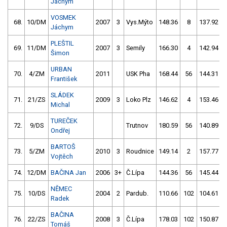
Jáchym
VOSMEK
68.
10/DM
2007
3
Vys.Mýto
148.36
8
137.92
Jáchym
PLEŠTIL
69.
11/DM
2007
3
Semily
166.30
4
142.94
Šimon
URBAN
70.
4/ZM
2011
USK Pha
168.44
56
144.31
František
SLÁDEK
71.
21/ZS
2009
3
Loko Plz
146.62
4
153.46
Michal
TUREČEK
72.
9/DS
Trutnov
180.59
56
140.89
Ondřej
BARTOŠ
73.
5/ZM
2010
3
Roudnice
149.14
2
157.77
Vojtěch
74.
12/DM
BAČINA Jan
2006
3+
Č.Lípa
144.36
56
145.44
NĚMEC
75.
10/DS
2004
2
Pardub.
110.66
102
104.61
Radek
BAČINA
76.
22/ZS
2008
3
Č.Lípa
178.03
102
150.87
Tomáš