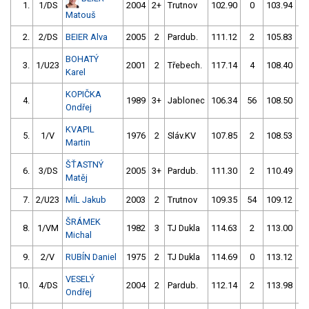
1.
1/DS
2004
2+
Trutnov
102.90
0
103.94
Matouš
2.
2/DS
BEIER Alva
2005
2
Pardub.
111.12
2
105.83
BOHATÝ
3.
1/U23
2001
2
Třebech.
117.14
4
108.40
Karel
KOPIČKA
4.
1989
3+
Jablonec
106.34
56
108.50
Ondřej
KVAPIL
5.
1/V
1976
2
Sláv.KV
107.85
2
108.53
Martin
ŠŤASTNÝ
6.
3/DS
2005
3+
Pardub.
111.30
2
110.49
Matěj
7.
2/U23
MÍL Jakub
2003
2
Trutnov
109.35
54
109.12
ŠRÁMEK
8.
1/VM
1982
3
TJ Dukla
114.63
2
113.00
Michal
9.
2/V
RUBÍN Daniel
1975
2
TJ Dukla
114.69
0
113.12
VESELÝ
10.
4/DS
2004
2
Pardub.
112.14
2
113.98
Ondřej