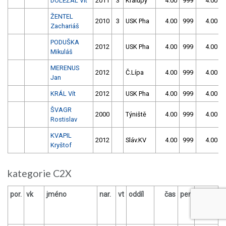
DOLEŽAL Vít
2011
3
Kralupy
4.00
999
4.00
ŽENTEL
2010
3
USK Pha
4.00
999
4.00
Zachariáš
PODUŠKA
2012
USK Pha
4.00
999
4.00
Mikuláš
MERENUS
2012
Č.Lípa
4.00
999
4.00
Jan
KRÁL Vít
2012
USK Pha
4.00
999
4.00
ŠVAGR
2000
Týniště
4.00
999
4.00
Rostislav
KVAPIL
2012
Sláv.KV
4.00
999
4.00
Kryštof
kategorie C2X
por.
vk
jméno
nar.
vt
oddíl
čas
pen
čas
p