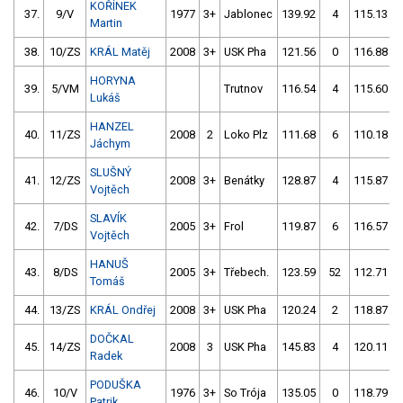
KOŘÍNEK
37.
9/V
1977
3+
Jablonec
139.92
4
115.13
Martin
38.
10/ZS
KRÁL Matěj
2008
3+
USK Pha
121.56
0
116.88
HORYNA
39.
5/VM
Trutnov
116.54
4
115.60
Lukáš
HANZEL
40.
11/ZS
2008
2
Loko Plz
111.68
6
110.18
Jáchym
SLUŠNÝ
41.
12/ZS
2008
3+
Benátky
128.87
4
115.87
Vojtěch
SLAVÍK
42.
7/DS
2005
3+
Frol
119.87
6
116.57
Vojtěch
HANUŠ
43.
8/DS
2005
3+
Třebech.
123.59
52
112.71
Tomáš
44.
13/ZS
KRÁL Ondřej
2008
3+
USK Pha
120.24
2
118.87
DOČKAL
45.
14/ZS
2008
3
USK Pha
145.83
4
120.11
Radek
PODUŠKA
46.
10/V
1976
3+
So Trója
135.05
0
118.79
Patrik