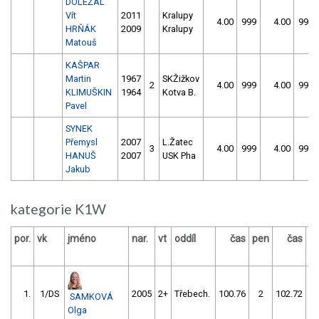
DOLEŽAL
Vít
2011
Kralupy
4.00
999
4.00
999
HRŇÁK
2009
Kralupy
Matouš
KAŠPAR
Martin
1967
SKŽižkov
2
4.00
999
4.00
999
KLIMUŠKIN
1964
Kotva B.
Pavel
SYNEK
Přemysl
2007
L.Žatec
3
4.00
999
4.00
999
HANUŠ
2007
USK Pha
Jakub
kategorie K1W
por.
vk
jméno
nar.
vt
oddíl
čas
pen
čas
p
1.
1/DS
2005
2+
Třebech.
100.76
2
102.72
SAMKOVÁ
Olga