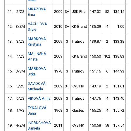
MRÁZOVÁ
11.
2/ZS
2009
3+
USK Pha
147.02
52
135.15
Ema
VACULOVÁ
12.
3/ZM
2010
3+
KK Brand
135.09
4
1.00
9
Silvie
MARKOVÁ
13.
3/ZS
2009
3
Trutnov
139.87
2
133.38
5
Kristýna
MALINSKÁ
14.
4/ZS
2009
KK Brand
150.50
102
138.83
Aneta
MARKOVÁ
15.
3/VM
1978
3
Trutnov
151.16
6
144.93
Jitka
DAVIDOVÁ
16.
5/ZS
2009
3+
KVS HK
143.19
2
151.61
Michaela
17.
6/ZS
VIKOVÁ Anna
2008
3
Trutnov
147.76
4
143.40
5
TYKALOVÁ
18.
1/VS
1968
3
Klášter.
165.25
4
155.72
Jana
INDRUCHOVÁ
19.
4/ZM
2011
KVS HK
150.58
58
157.54
Daniela