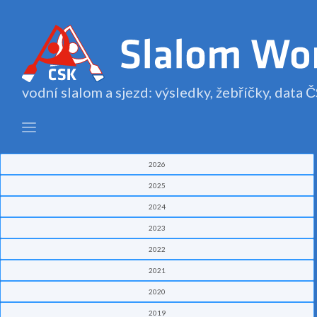
vodní slalom a sjezd: výsledky, žebříčky, data
2026
2025
2024
2023
2022
2021
2020
2019