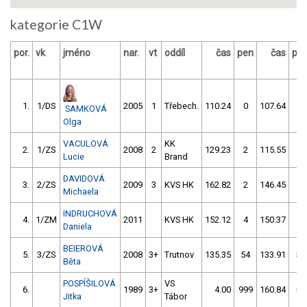
kategorie C1W
por.
vk
jméno
nar.
vt
oddíl
čas
pen
čas
pe
1.
1/DS
2005
1
Třebech.
110.24
0
107.64
0
SAMKOVÁ
Olga
VACULOVÁ
KK
2.
1/ZS
2008
2
129.23
2
115.55
2
Lucie
Brand
DAVIDOVÁ
3.
2/ZS
2009
3
KVS HK
162.82
2
146.45
8
Michaela
INDRUCHOVÁ
4.
1/ZM
2011
KVS HK
152.12
4
150.37
6
Daniela
BEIEROVÁ
5.
3/ZS
2008
3+
Trutnov
135.35
54
133.91
56
Běta
POSPÍŠILOVÁ
VS
6.
1989
3+
4.00
999
160.84
52
Jitka
Tábor