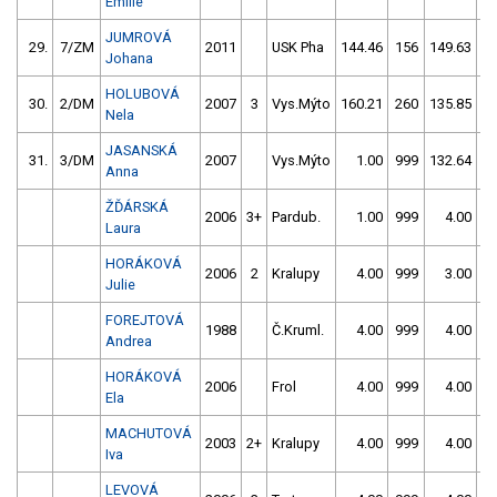
Emílie
JUMROVÁ
29.
7/ZM
2011
USK Pha
144.46
156
149.63
1
Johana
HOLUBOVÁ
30.
2/DM
2007
3
Vys.Mýto
160.21
260
135.85
2
Nela
JASANSKÁ
31.
3/DM
2007
Vys.Mýto
1.00
999
132.64
4
Anna
ŽĎÁRSKÁ
2006
3+
Pardub.
1.00
999
4.00
9
Laura
HORÁKOVÁ
2006
2
Kralupy
4.00
999
3.00
9
Julie
FOREJTOVÁ
1988
Č.Kruml.
4.00
999
4.00
9
Andrea
HORÁKOVÁ
2006
Frol
4.00
999
4.00
9
Ela
MACHUTOVÁ
2003
2+
Kralupy
4.00
999
4.00
9
Iva
LEVOVÁ