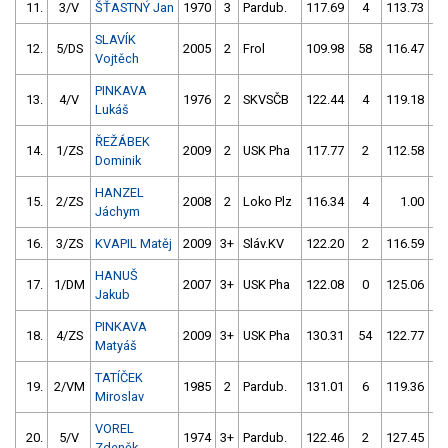
11.
3/V
ŠŤASTNÝ Jan
1970
3
Pardub.
117.69
4
113.73
SLAVÍK
12.
5/DS
2005
2
Frol
109.98
58
116.47
Vojtěch
PINKAVA
13.
4/V
1976
2
SKVSČB
122.44
4
119.18
Lukáš
ŘEŽÁBEK
14.
1/ZS
2009
2
USK Pha
117.77
2
112.58
5
Dominik
HANZEL
15.
2/ZS
2008
2
Loko Plz
116.34
4
1.00
9
Jáchym
16.
3/ZS
KVAPIL Matěj
2009
3+
Sláv.KV
122.20
2
116.59
HANUŠ
17.
1/DM
2007
3+
USK Pha
122.08
0
125.06
Jakub
PINKAVA
18.
4/ZS
2009
3+
USK Pha
130.31
54
122.77
Matyáš
TATÍČEK
19.
2/VM
1985
2
Pardub.
131.01
6
119.36
Miroslav
VOREL
20.
5/V
1974
3+
Pardub.
122.46
2
127.45
Zdeněk