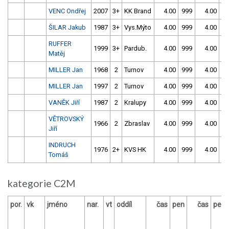
VENC Ondřej
2007
3+
KK Brand
4.00
999
4.00
9
ŠILAR Jakub
1987
3+
Vys.Mýto
4.00
999
4.00
9
RUFFER
1999
3+
Pardub.
4.00
999
4.00
9
Matěj
MILLER Jan
1968
2
Turnov
4.00
999
4.00
9
MILLER Jan
1997
2
Turnov
4.00
999
4.00
9
VANĚK Jiří
1987
2
Kralupy
4.00
999
4.00
9
VĚTROVSKÝ
1966
2
Zbraslav
4.00
999
4.00
9
Jiří
INDRUCH
1976
2+
KVS HK
4.00
999
4.00
9
Tomáš
kategorie C2M
por.
vk
jméno
nar.
vt
oddíl
čas
pen
čas
pen