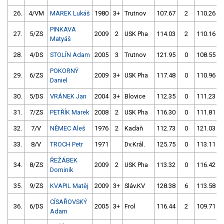
26.
4/VM
MAREK Lukáš
1980
3+
Trutnov
107.67
2
110.26
PINKAVA
27.
5/ZS
2009
2
USK Pha
114.03
2
110.16
Matyáš
28.
4/DS
STOLÍN Adam
2005
3
Trutnov
121.95
0
108.55
POKORNÝ
29.
6/ZS
2009
3+
USK Pha
117.48
0
110.96
Daniel
30.
5/DS
VRÁNEK Jan
2004
3+
Blovice
112.35
0
111.23
31.
7/ZS
PETŘÍK Marek
2008
2
USK Pha
116.30
0
111.81
32.
7/V
NĚMEC Aleš
1976
2
Kadaň
112.73
0
121.03
33.
8/V
TROCH Petr
1971
Dv.Král.
125.75
0
113.11
ŘEŽÁBEK
34.
8/ZS
2009
2
USK Pha
113.32
0
116.42
Dominik
35.
9/ZS
KVAPIL Matěj
2009
3+
Sláv.KV
128.38
6
113.58
CÍSAŘOVSKÝ
36.
6/DS
2005
3+
Frol
116.44
2
109.71
Adam