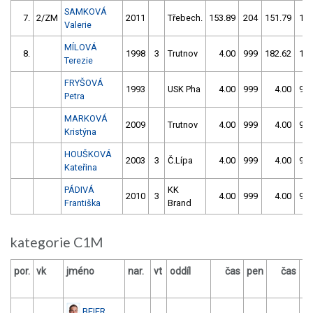
SAMKOVÁ
7.
2/ZM
2011
Třebech.
153.89
204
151.79
11
Valerie
MÍLOVÁ
8.
1998
3
Trutnov
4.00
999
182.62
15
Terezie
FRYŠOVÁ
1993
USK Pha
4.00
999
4.00
99
Petra
MARKOVÁ
2009
Trutnov
4.00
999
4.00
99
Kristýna
HOUŠKOVÁ
2003
3
Č.Lípa
4.00
999
4.00
99
Kateřina
PÁDIVÁ
KK
2010
3
4.00
999
4.00
99
Františka
Brand
kategorie C1M
por.
vk
jméno
nar.
vt
oddíl
čas
pen
čas
p
BEIER