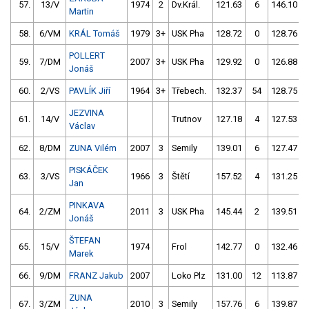
57.
13/V
1974
2
Dv.Král.
121.63
6
146.10
Martin
58.
6/VM
KRÁL Tomáš
1979
3+
USK Pha
128.72
0
128.76
POLLERT
59.
7/DM
2007
3+
USK Pha
129.92
0
126.88
Jonáš
60.
2/VS
PAVLÍK Jiří
1964
3+
Třebech.
132.37
54
128.75
JEZVINA
61.
14/V
Trutnov
127.18
4
127.53
Václav
62.
8/DM
ZUNA Vilém
2007
3
Semily
139.01
6
127.47
PISKÁČEK
63.
3/VS
1966
3
Štětí
157.52
4
131.25
Jan
PINKAVA
64.
2/ZM
2011
3
USK Pha
145.44
2
139.51
Jonáš
ŠTEFAN
65.
15/V
1974
Frol
142.77
0
132.46
Marek
66.
9/DM
FRANZ Jakub
2007
Loko Plz
131.00
12
113.87
ZUNA
67.
3/ZM
2010
3
Semily
157.76
6
139.87