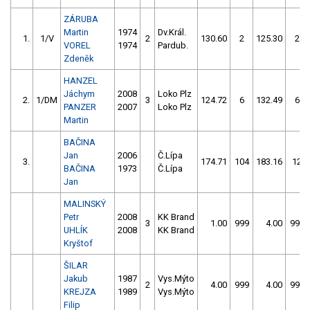
ZÁRUBA
Martin
1974
Dv.Král.
1.
1/V
2
130.60
2
125.30
2
VOREL
1974
Pardub.
Zdeněk
HANZEL
Jáchym
2008
Loko Plz
2.
1/DM
3
124.72
6
132.49
6
PANZER
2007
Loko Plz
Martin
BAČINA
Jan
2006
Č.Lípa
3.
174.71
104
183.16
12
BAČINA
1973
Č.Lípa
Jan
MALINSKÝ
Petr
2008
KK Brand
3
1.00
999
4.00
999
UHLÍK
2008
KK Brand
Kryštof
ŠILAR
Jakub
1987
Vys.Mýto
2
4.00
999
4.00
999
KREJZA
1989
Vys.Mýto
Filip