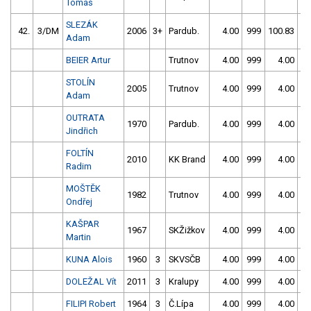
Tomáš
SLEZÁK
42.
3/DM
2006
3+
Pardub.
4.00
999
100.83
4
Adam
BEIER Artur
Trutnov
4.00
999
4.00
9
STOLÍN
2005
Trutnov
4.00
999
4.00
9
Adam
OUTRATA
1970
Pardub.
4.00
999
4.00
9
Jindřich
FOLTÍN
2010
KK Brand
4.00
999
4.00
9
Radim
MOŠTĚK
1982
Trutnov
4.00
999
4.00
9
Ondřej
KAŠPAR
1967
SKŽižkov
4.00
999
4.00
9
Martin
KUNA Alois
1960
3
SKVSČB
4.00
999
4.00
9
DOLEŽAL Vít
2011
3
Kralupy
4.00
999
4.00
9
FILIPI Robert
1964
3
Č.Lípa
4.00
999
4.00
9