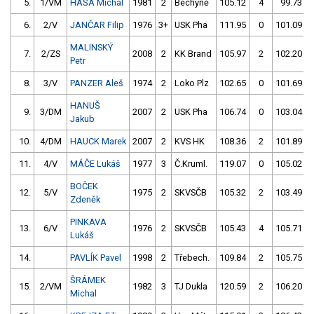
5.
1/VM
HÁŠA Michal
1981
2
Bechyně
105.12
4
99.73
6.
2/V
JANČAR Filip
1976
3+
USK Pha
111.95
0
101.09
MALINSKÝ
7.
2/ZS
2008
2
KK Brand
105.97
2
102.20
Petr
8.
3/V
PANZER Aleš
1974
2
Loko Plz
102.65
0
101.69
HANUŠ
9.
3/DM
2007
2
USK Pha
106.74
0
103.04
Jakub
10.
4/DM
HAUCK Marek
2007
2
KVS HK
108.36
2
101.89
11.
4/V
MÁČE Lukáš
1977
3
Č.Kruml.
119.07
0
105.02
BOČEK
12.
5/V
1975
2
SKVSČB
105.32
2
103.49
Zdeněk
PINKAVA
13.
6/V
1976
2
SKVSČB
105.43
4
105.71
Lukáš
14.
PAVLÍK Pavel
1998
2
Třebech.
109.84
2
105.75
ŠRÁMEK
15.
2/VM
1982
3
TJ Dukla
120.59
2
106.20
Michal