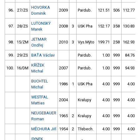
HOVORKA
96.
27/ZS
2009
Pardub.
121.51
506
112.77
Dominik
LUTONSKÝ
97.
28/ZS
2008
3
USK Pha
152.17
358
130.83
Marek
JETMAR
98.
15/ZM
2010
3
Vys.Mýto
199.71
258
162.93
Ondřej
99.
29/ZS
BAŤA Václav
Pardub.
1.00
999
84.76
KŘÍŽEK
100.
16/DM
2007
Pardub.
1.00
999
94.93
Michal
BUCHTEL
1986
1
USK Pha
4.00
999
4.00
Michal
WESTFAL
2004
Kralupy
4.00
999
4.00
Mattias
NEUGEBAUER
1965
2
Kralupy
4.00
999
4.00
Roman
MĚCHURA Jiří
1954
2
Třebech.
4.00
999
4.00
SYNEK