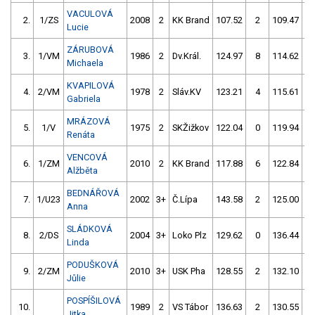
VACULOVÁ
2.
1/ZS
2008
2
KK Brand
107.52
2
109.47
Lucie
ZÁRUBOVÁ
3.
1/VM
1986
2
Dv.Král.
124.97
8
114.62
Michaela
KVAPILOVÁ
4.
2/VM
1978
2
Sláv.KV
123.21
4
115.61
Gabriela
MRÁZOVÁ
5.
1/V
1975
2
SKŽižkov
122.04
0
119.94
Renáta
VENCOVÁ
6.
1/ZM
2010
2
KK Brand
117.88
6
122.84
Alžběta
BEDNÁŘOVÁ
7.
1/U23
2002
3+
Č.Lípa
143.58
2
125.00
Anna
SLÁDKOVÁ
8.
2/DS
2004
3+
Loko Plz
129.62
0
136.44
Linda
PODUŠKOVÁ
9.
2/ZM
2010
3+
USK Pha
128.55
2
132.10
Jůlie
POSPÍŠILOVÁ
10.
1989
2
VS Tábor
136.63
2
130.55
Jitka