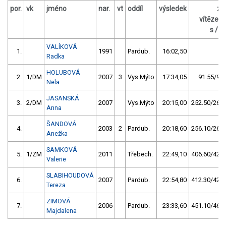
por.
vk
jméno
nar.
vt
oddíl
výsledek
za
vítězem
s / %
VALÍKOVÁ
1.
1991
Pardub.
16:02,50
Radka
HOLUBOVÁ
2.
1/DM
2007
3
Vys.Mýto
17:34,05
91.55/9,5
Nela
JASANSKÁ
3.
2/DM
2007
Vys.Mýto
20:15,00
252.50/26,2
Anna
ŠANDOVÁ
4.
2003
2
Pardub.
20:18,60
256.10/26,6
Anežka
SAMKOVÁ
5.
1/ZM
2011
Třebech.
22:49,10
406.60/42,2
Valerie
SLABIHOUDOVÁ
6.
2007
Pardub.
22:54,80
412.30/42,8
Tereza
ZIMOVÁ
7.
2006
Pardub.
23:33,60
451.10/46,9
Majdalena