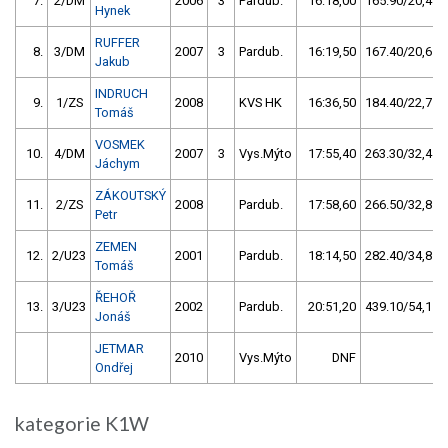
7.
2/DM
2006
3
Pardub.
16:18,00
165.90/20,4
Hynek
RUFFER
8.
3/DM
2007
3
Pardub.
16:19,50
167.40/20,6
Jakub
INDRUCH
9.
1/ZS
2008
KVS HK
16:36,50
184.40/22,7
Tomáš
VOSMEK
10.
4/DM
2007
3
Vys.Mýto
17:55,40
263.30/32,4
Jáchym
ZÁKOUTSKÝ
11.
2/ZS
2008
Pardub.
17:58,60
266.50/32,8
Petr
ZEMEN
12.
2/U23
2001
Pardub.
18:14,50
282.40/34,8
Tomáš
ŘEHOŘ
13.
3/U23
2002
Pardub.
20:51,20
439.10/54,1
Jonáš
JETMAR
2010
Vys.Mýto
DNF
Ondřej
kategorie K1W