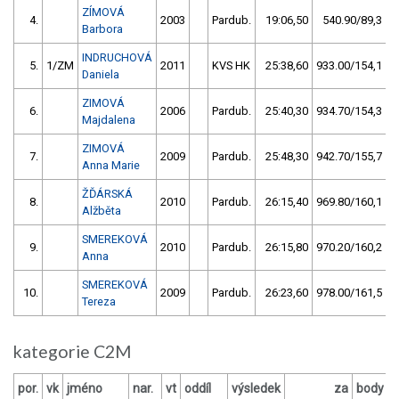
ZÍMOVÁ
4.
2003
Pardub.
19:06,50
540.90/89,3
Barbora
INDRUCHOVÁ
5.
1/ZM
2011
KVS HK
25:38,60
933.00/154,1
Daniela
ZIMOVÁ
6.
2006
Pardub.
25:40,30
934.70/154,3
Majdalena
ZIMOVÁ
7.
2009
Pardub.
25:48,30
942.70/155,7
Anna Marie
ŽĎÁRSKÁ
8.
2010
Pardub.
26:15,40
969.80/160,1
Alžběta
SMEREKOVÁ
9.
2010
Pardub.
26:15,80
970.20/160,2
Anna
SMEREKOVÁ
10.
2009
Pardub.
26:23,60
978.00/161,5
Tereza
kategorie C2M
por.
vk
jméno
nar.
vt
oddíl
výsledek
za
body