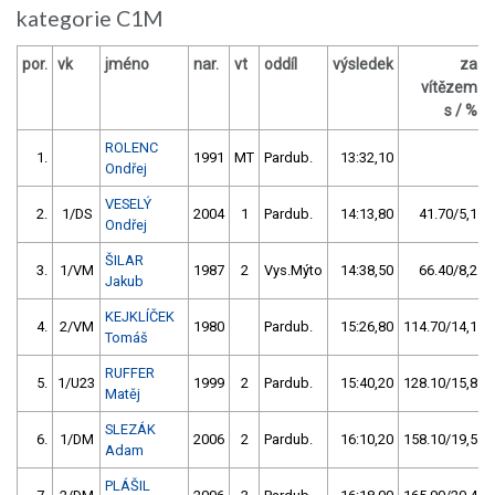
kategorie C1M
por.
vk
jméno
nar.
vt
oddíl
výsledek
za
vítězem
s / %
ROLENC
1.
1991
MT
Pardub.
13:32,10
Ondřej
VESELÝ
2.
1/DS
2004
1
Pardub.
14:13,80
41.70/5,1
Ondřej
ŠILAR
3.
1/VM
1987
2
Vys.Mýto
14:38,50
66.40/8,2
Jakub
KEJKLÍČEK
4.
2/VM
1980
Pardub.
15:26,80
114.70/14,1
Tomáš
RUFFER
5.
1/U23
1999
2
Pardub.
15:40,20
128.10/15,8
Matěj
SLEZÁK
6.
1/DM
2006
2
Pardub.
16:10,20
158.10/19,5
Adam
PLÁŠIL