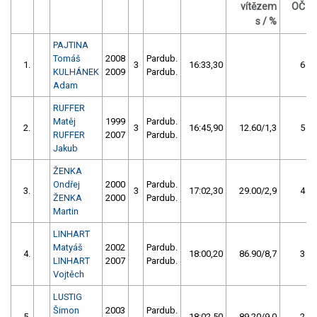
vítězem
OČ
s / %
PAJTINA
Tomáš
2008
Pardub.
1.
3
16:33,30
6
KULHÁNEK
2009
Pardub.
Adam
RUFFER
Matěj
1999
Pardub.
2.
3
16:45,90
12.60/1,3
5
RUFFER
2007
Pardub.
Jakub
ŽENKA
Ondřej
2000
Pardub.
3.
3
17:02,30
29.00/2,9
4
ŽENKA
2000
Pardub.
Martin
LINHART
Matyáš
2002
Pardub.
4.
18:00,20
86.90/8,7
3
LINHART
2007
Pardub.
Vojtěch
LUSTIG
Šimon
2003
Pardub.
5.
18:02,50
89.20/9,0
2