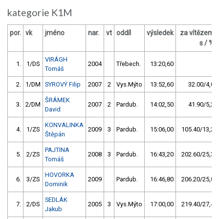
kategorie K1M
por.
vk
jméno
nar.
vt
oddíl
výsledek
za vítězem
s / %
VIRÁGH
1.
1/DS
2004
Třebech.
13:20,60
Tomáš
2.
1/DM
SYROVÝ Filip
2007
2
Vys.Mýto
13:52,60
32.00/4,0
ŠRÁMEK
3.
2/DM
2007
2
Pardub.
14:02,50
41.90/5,2
David
KONVALINKA
4.
1/ZS
2009
3
Pardub.
15:06,00
105.40/13,2
Štěpán
PAJTINA
5.
2/ZS
2008
3
Pardub.
16:43,20
202.60/25,3
Tomáš
HOVORKA
6.
3/ZS
2009
Pardub.
16:46,80
206.20/25,8
Dominik
SEDLÁK
7.
2/DS
2005
3
Vys.Mýto
17:00,00
219.40/27,4
Jakub