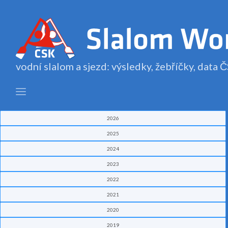
vodní slalom a sjezd: výsledky, žebříčky, data
2026
2025
2024
2023
2022
2021
2020
2019