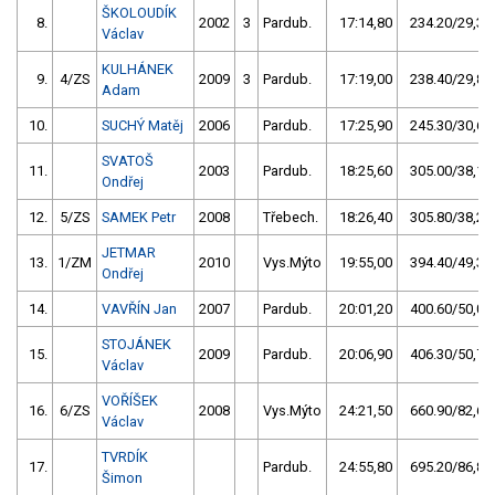
ŠKOLOUDÍK
8.
2002
3
Pardub.
17:14,80
234.20/29,3
Václav
KULHÁNEK
9.
4/ZS
2009
3
Pardub.
17:19,00
238.40/29,8
Adam
10.
SUCHÝ Matěj
2006
Pardub.
17:25,90
245.30/30,6
SVATOŠ
11.
2003
Pardub.
18:25,60
305.00/38,1
Ondřej
12.
5/ZS
SAMEK Petr
2008
Třebech.
18:26,40
305.80/38,2
JETMAR
13.
1/ZM
2010
Vys.Mýto
19:55,00
394.40/49,3
Ondřej
14.
VAVŘÍN Jan
2007
Pardub.
20:01,20
400.60/50,0
STOJÁNEK
15.
2009
Pardub.
20:06,90
406.30/50,7
Václav
VOŘÍŠEK
16.
6/ZS
2008
Vys.Mýto
24:21,50
660.90/82,6
Václav
TVRDÍK
17.
Pardub.
24:55,80
695.20/86,8
Šimon