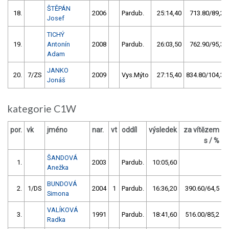
ŠTĚPÁN
18.
2006
Pardub.
25:14,40
713.80/89,2
Josef
TICHÝ
19.
Antonín
2008
Pardub.
26:03,50
762.90/95,3
Adam
JANKO
20.
7/ZS
2009
Vys.Mýto
27:15,40
834.80/104,3
Jonáš
kategorie C1W
por.
vk
jméno
nar.
vt
oddíl
výsledek
za vítězem
b
s / %
ŠANDOVÁ
1.
2003
Pardub.
10:05,60
Anežka
BUNDOVÁ
2.
1/DS
2004
1
Pardub.
16:36,20
390.60/64,5
Simona
VALÍKOVÁ
3.
1991
Pardub.
18:41,60
516.00/85,2
Radka