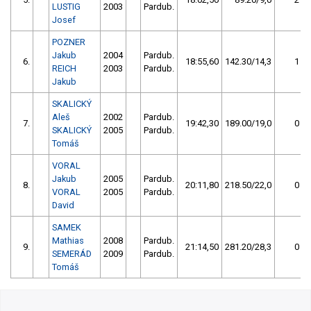
LUSTIG
2003
Pardub.
Josef
POZNER
Jakub
2004
Pardub.
6.
18:55,60
142.30/14,3
1
REICH
2003
Pardub.
Jakub
SKALICKÝ
Aleš
2002
Pardub.
7.
19:42,30
189.00/19,0
0
SKALICKÝ
2005
Pardub.
Tomáš
VORAL
Jakub
2005
Pardub.
8.
20:11,80
218.50/22,0
0
VORAL
2005
Pardub.
David
SAMEK
Mathias
2008
Pardub.
9.
21:14,50
281.20/28,3
0
SEMERÁD
2009
Pardub.
Tomáš