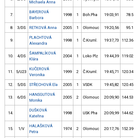
Michaela Anna
BAYEROVÁ
7.
1998
1
Boh.Pha
19:03,91
78.54/
Barbora
8.
3/DS
RETKOVÁ Anna
2005
1
Olomouc
19:20,56
95.19/
PLACHTOVÁ
9.
1998
1
Č.Kruml.
19:37,73
112.36/1
Alexandra
ŠAMPALÍKOVÁ
10.
4/DS
2004
1
Loko Plz
19:44,39
119.02/1
Klára
KUČEROVÁ
11.
5/U23
1999
2
Č.Kruml.
19:45,71
120.34/1
Veronika
12.
5/DS
STŘECHOVÁ Ela
2005
1
VSDK
19:45,82
120.45/1
HANSGUTOVÁ
13.
6/DS
2005
2
Olomouc
20:09,90
144.53/1
Monika
DUŠKOVÁ
14.
1998
USK Pha
20:09,99
144.62/1
Kateřina
HALAŠKOVÁ
15.
1/V
1974
2
Olomouc
20:17,76
152.39/1
Petra