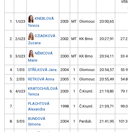
vítěz
s 
KNEBLOVÁ
1.
1/U23
2003
MT
Olomouc
20:00,65
Tereza
DZIADKOVÁ
2.
2/U23
2002
MT
KK Brno
20:27,91
27.26/
Zuzana
NĚMCOVÁ
3.
3/U23
2000
MT
KK Brno
20:34,11
33.46/
Marie
4.
1/DS
STŘÍLKOVÁ Jana
2004
1
Olomouc
20:54,57
53.93/
5.
2/DS
RETKOVÁ Anna
2005
1
Olomouc
20:55,49
54.84/
KRATOCHVÍLOVÁ
6.
4/U23
2003
1
Č.Kruml.
21:19,83
79.18/
Tereza
PLACHTOVÁ
7.
1998
1
Č.Kruml.
21:39,71
99.06/
Alexandra
BUNDOVÁ
8.
3/DS
2004
1
Pardub.
21:41,95
101.30/
Simona