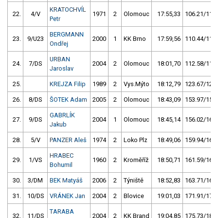
KRATOCHVÍL
22.
4/V
1971
2
Olomouc
17:55,33
106.21/11,0
Petr
BERGMANN
23.
9/U23
2000
1
KK Brno
17:59,56
110.44/11,4
Ondřej
URBAN
24.
7/DS
2004
2
Olomouc
18:01,70
112.58/11,6
Jaroslav
25.
KREJZA Filip
1989
2
Vys.Mýto
18:12,79
123.67/12,8
26.
8/DS
ŠOTEK Adam
2005
2
Olomouc
18:43,09
153.97/15,9
GABRLÍK
27.
9/DS
2004
1
Olomouc
18:45,14
156.02/16,1
Jakub
28.
5/V
PANZER Aleš
1974
2
Loko Plz
18:49,06
159.94/16,5
HRABEC
29.
1/VS
1960
2
Kroměříž
18:50,71
161.59/16,7
Bohumil
30.
3/DM
BEK Matyáš
2006
2
Týniště
18:52,83
163.71/16,9
31.
10/DS
VRÁNEK Jan
2004
2
Blovice
19:01,03
171.91/17,7
TARABA
32.
11/DS
2004
2
KK Brand
19:04,85
175.73/18,1