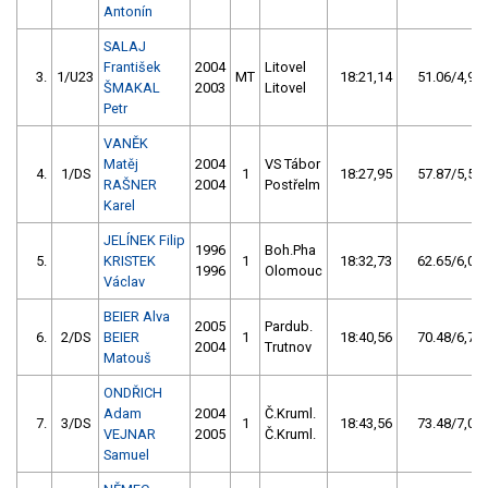
Antonín
SALAJ
František
2004
Litovel
3.
1/U23
MT
18:21,14
51.06/4,9
ŠMAKAL
2003
Litovel
Petr
VANĚK
Matěj
2004
VS Tábor
4.
1/DS
1
18:27,95
57.87/5,5
RAŠNER
2004
Postřelm
Karel
JELÍNEK Filip
1996
Boh.Pha
5.
KRISTEK
1
18:32,73
62.65/6,0
1996
Olomouc
Václav
BEIER Alva
2005
Pardub.
6.
2/DS
BEIER
1
18:40,56
70.48/6,7
2004
Trutnov
Matouš
ONDŘICH
Adam
2004
Č.Kruml.
7.
3/DS
1
18:43,56
73.48/7,0
VEJNAR
2005
Č.Kruml.
Samuel