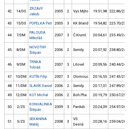
ZRZAVÝ
42.
14/DS
2005
2
Vys.Mýto
19:51,98
222.86/23,0
Jakub
43.
15/DS
POPELKA Petr
2005
3
KK Brand
19:54,82
225.70/23,3
PALOUDA
44.
7/DM
2007
3
Č.Kruml.
20:04,61
235.49/24,3
Mikoláš
NOVOTNÝ
45.
8/DM
2006
2
Semily
20:07,92
238.80/24,6
Štěpán
TRNKA
46.
9/DM
2007
3
Litovel
20:09,56
240.44/24,8
Tobiáš
47.
10/DM
KUTÍN Filip
2007
3
Olomouc
20:16,55
247.43/25,5
48.
11/DM
SLAVÍK Daniel
2006
2
Semily
20:17,01
247.89/25,6
49.
12/DM
KOT Michal
2006
2
Boh.Pha
20:19,79
250.67/25,9
KONVALINKA
50.
2/ZS
2009
3
Pardub.
20:24,09
254.97/26,3
Štěpán
SEKANINA
VS
51.
3/ZS
2008
3
20:28,16
259.04/26,7
Matěj
Desná