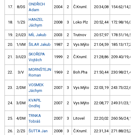
ONDŘICH
17.
8/DS
2004
2
Č.Kruml.
20:34,08
154.62/14,3
Adam
HANZEL
18.
1/ZS
2008
3
Loko Plz
20:52,44
172.98/16,0
Jáchym
19.
2/U23
MÍL Jakub
2003
2
Trutnov
20:57,97
178.51/16,5
20.
1/VM
ŠILAR Jakub
1987
2
Vys.Mýto
21:04,59
185.13/17,2
SKOŘEPA
21.
3/U23
1999
2
Č.Kruml.
21:28,86
209.40/19,4
Vojtěch
MORNŠTEJN
22.
3/V
1969
2
Boh.Pha
21:50,44
230.98/21,4
Roman
VOSMEK
23.
2/DM
2007
3
Vys.Mýto
22:03,19
243.73/22,6
Jáchym
KVAPIL
24.
3/DM
2007
2
Vys.Mýto
22:08,77
249.31/23,1
Ondřej
TRNKA
25.
4/DM
2007
3
Litovel
22:20,02
260.56/24,1
Tobiáš
26.
2/ZS
ŠUTTA Jan
2008
3
Č.Kruml.
22:31,34
271.88/25,2