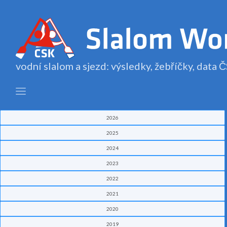
vodní slalom a sjezd: výsledky, žebříčky, data
2026
2025
2024
2023
2022
2021
2020
2019