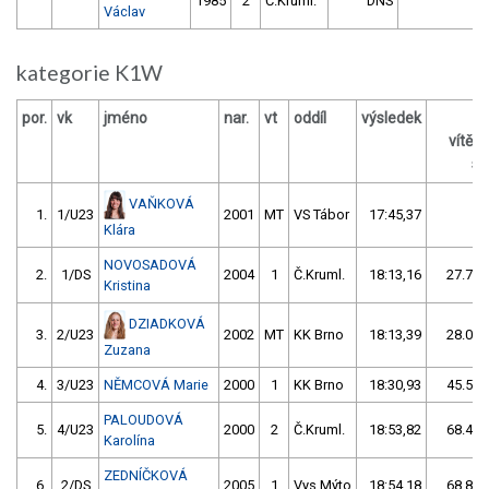
1985
2
Č.Kruml.
DNS
Václav
kategorie K1W
por.
vk
jméno
nar.
vt
oddíl
výsledek
vítěz
s 
VAŇKOVÁ
1.
1/U23
2001
MT
VS Tábor
17:45,37
Klára
NOVOSADOVÁ
2.
1/DS
2004
1
Č.Kruml.
18:13,16
27.79/
Kristina
DZIADKOVÁ
3.
2/U23
2002
MT
KK Brno
18:13,39
28.02/
Zuzana
4.
3/U23
NĚMCOVÁ Marie
2000
1
KK Brno
18:30,93
45.56/
PALOUDOVÁ
5.
4/U23
2000
2
Č.Kruml.
18:53,82
68.45/
Karolína
ZEDNÍČKOVÁ
6.
2/DS
2005
1
Vys.Mýto
18:54,18
68.81/