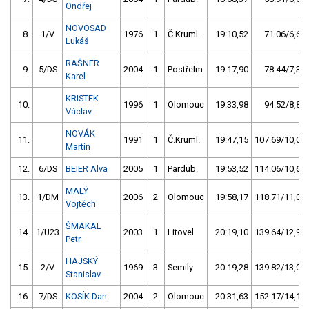
Ondřej
NOVOSAD
8.
1/V
1976
1
Č.Kruml.
19:10,52
71.06/6,6
Lukáš
RAŠNER
9.
5/DS
2004
1
Postřelm
19:17,90
78.44/7,3
Karel
KRISTEK
10.
1996
1
Olomouc
19:33,98
94.52/8,8
Václav
NOVÁK
11.
1991
1
Č.Kruml.
19:47,15
107.69/10,0
Martin
12.
6/DS
BEIER Alva
2005
1
Pardub.
19:53,52
114.06/10,6
MALÝ
13.
1/DM
2006
2
Olomouc
19:58,17
118.71/11,0
Vojtěch
ŠMAKAL
14.
1/U23
2003
1
Litovel
20:19,10
139.64/12,9
Petr
HAJSKÝ
15.
2/V
1969
3
Semily
20:19,28
139.82/13,0
Stanislav
16.
7/DS
KOSÍK Dan
2004
2
Olomouc
20:31,63
152.17/14,1