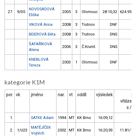
NOVOSADOVÁ
27.
9/DS
2005
3
Olomouc
28:10,32
624.95/5
Eliška
VIKOVÁ Anna
2008
3
Trutnov
DNF
BEIEROVÁ Běta
2008
3
Trutnov
DNS
ŠAFAŘÍKOVÁ
2006
3
Č.Kruml.
DNS
Alena
KNEBLOVÁ
2003
1
Olomouc
DNF
Tereza
kategorie K1M
por.
vk
jméno
nar.
vt
oddíl
výsledek
za
vítězem
s / %
1.
SATKE Adam
1994
MT
KK Brno
16:09,12
MATĚJÍČEK
2.
1/U23
2002
MT
KK Brno
16:20,93
11.81/1,2
Vojtěch