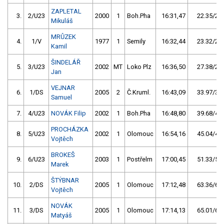
ZAPLETAL
3.
2/U23
2000
1
Boh.Pha
16:31,47
22.35/2,3
Mikuláš
MRŮZEK
4.
1/V
1977
1
Semily
16:32,44
23.32/2,4
Kamil
ŠINDELÁŘ
5.
3/U23
2002
MT
Loko Plz
16:36,50
27.38/2,8
Jan
VEJNAR
6.
1/DS
2005
2
Č.Kruml.
16:43,09
33.97/3,5
Samuel
7.
4/U23
NOVÁK Filip
2002
1
Boh.Pha
16:48,80
39.68/4,1
PROCHÁZKA
8.
5/U23
2002
1
Olomouc
16:54,16
45.04/4,6
Vojtěch
BROKEŠ
9.
6/U23
2003
1
Postřelm
17:00,45
51.33/5,3
Marek
ŠTÝBNAR
10.
2/DS
2005
1
Olomouc
17:12,48
63.36/6,5
Vojtěch
NOVÁK
11.
3/DS
2005
1
Olomouc
17:14,13
65.01/6,7
Matyáš