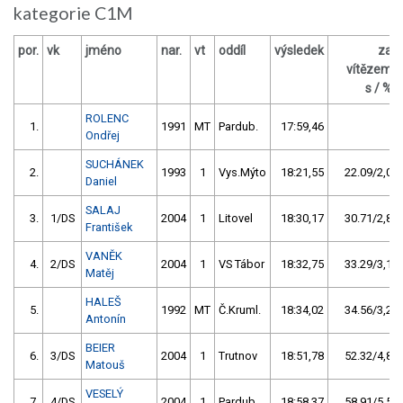
kategorie C1M
por.
vk
jméno
nar.
vt
oddíl
výsledek
za
vítězem
s / %
ROLENC
1.
1991
MT
Pardub.
17:59,46
Ondřej
SUCHÁNEK
2.
1993
1
Vys.Mýto
18:21,55
22.09/2,0
Daniel
SALAJ
3.
1/DS
2004
1
Litovel
18:30,17
30.71/2,8
František
VANĚK
4.
2/DS
2004
1
VS Tábor
18:32,75
33.29/3,1
Matěj
HALEŠ
5.
1992
MT
Č.Kruml.
18:34,02
34.56/3,2
Antonín
BEIER
6.
3/DS
2004
1
Trutnov
18:51,78
52.32/4,8
Matouš
VESELÝ
7.
4/DS
2004
1
Pardub.
18:58,37
58.91/5,5