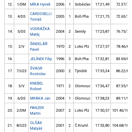
12.
1/DM
MÍKA Hynek
2006
1
Soběslav
17:21,49
72.37/7,5
CARDOSELLI
13.
4/DS
2005
1
Boh.Pha
17:21,75
72.63/7,5
Tomáš
VODRÁŽKA
14.
5/DS
2004
2
Semily
17:25,87
76.75/7,9
Matěj
ŠINDELÁŘ
15.
2/V
1970
2
Loko Plz
17:27,57
78.46/8,1
Pavel
16.
JELÍNEK Filip
1996
3
Boh.Pha
17:32,81
83.69/8,6
ŠVAGR
17.
7/U23
2000
2
Týniště
17:35,34
86.22/8,9
Rostislav
KNEBEL
18.
3/V
1971
2
Olomouc
17:36,47
87.35/9,0
Robert
19.
6/DS
MRÁKA Jan
2004
1
Olomouc
17:38,23
89.11/9,2
PANZER
20.
2/DM
2007
2
Loko Plz
17:50,57
101.46/10,5
Martin
OLŠÁK
21.
8/U23
2001
2
Č.Kruml.
17:53,80
104.68/10,8
Matyáš