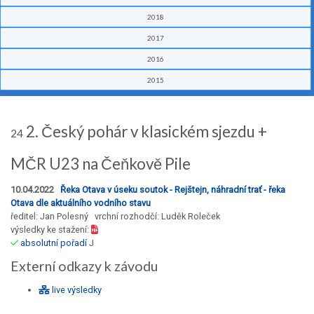
2018
2017
2016
2015
2. Český pohár v klasickém sjezdu +
24
MČR U23 na Čeňkově Pile
10.04.2022
Řeka Otava v úseku soutok - Rejštejn, náhradní trať - řeka
Otava dle aktuálního vodního stavu
ředitel: Jan Polesný vrchní rozhodčí: Luděk Roleček
výsledky ke stažení:
absolutní pořadí
J
Externí odkazy k závodu
live výsledky