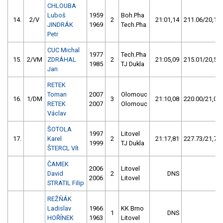
CHLOUBA
Luboš
1959
Boh.Pha
14.
2/V
2
21:01,14
211.06/20,1
JINDRÁK
1969
Tech.Pha
Petr
CUC Michal
1977
Tech.Pha
15.
2/VM
ZDRÁHAL
2
21:05,09
215.01/20,5
1985
TJ Dukla
Jan
RETEK
Toman
2007
Olomouc
16.
1/DM
3
21:10,08
220.00/21,0
RETEK
2007
Olomouc
Václav
ŠOTOLA
1997
Litovel
17.
Karel
2
21:17,81
227.73/21,7
1999
TJ Dukla
ŠTERCL Vít
ČAMEK
2006
Litovel
David
2
DNS
2006
Litovel
STRATIL Filip
REŽŇÁK
Ladislav
1966
KK Brno
1
DNS
HOŘÍNEK
1963
Litovel