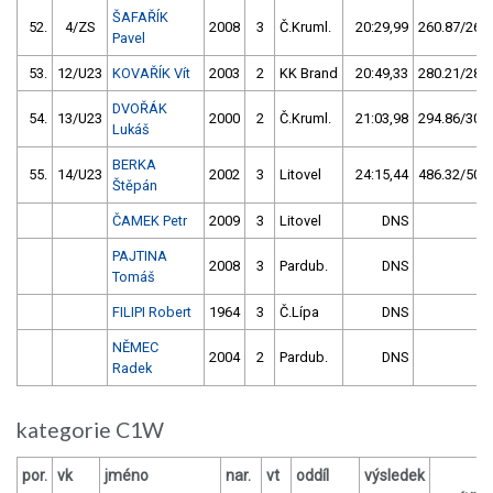
ŠAFAŘÍK
52.
4/ZS
2008
3
Č.Kruml.
20:29,99
260.87/26,9
Pavel
53.
12/U23
KOVAŘÍK Vít
2003
2
KK Brand
20:49,33
280.21/28,9
DVOŘÁK
54.
13/U23
2000
2
Č.Kruml.
21:03,98
294.86/30,4
Lukáš
BERKA
55.
14/U23
2002
3
Litovel
24:15,44
486.32/50,2
Štěpán
ČAMEK Petr
2009
3
Litovel
DNS
PAJTINA
2008
3
Pardub.
DNS
Tomáš
FILIPI Robert
1964
3
Č.Lípa
DNS
NĚMEC
2004
2
Pardub.
DNS
Radek
kategorie C1W
por.
vk
jméno
nar.
vt
oddíl
výsledek