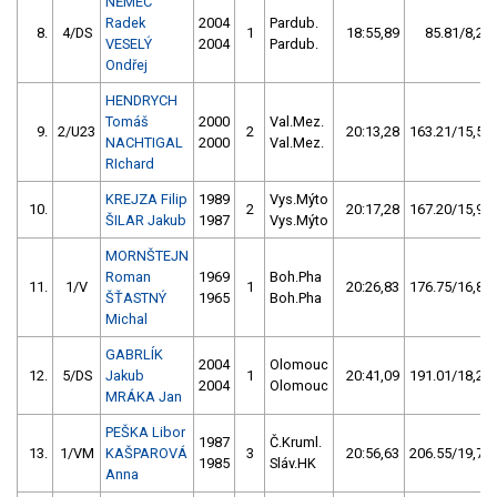
NĚMEC
Radek
2004
Pardub.
8.
4/DS
1
18:55,89
85.81/8,2
VESELÝ
2004
Pardub.
Ondřej
HENDRYCH
Tomáš
2000
Val.Mez.
9.
2/U23
2
20:13,28
163.21/15,5
NACHTIGAL
2000
Val.Mez.
RIchard
KREJZA Filip
1989
Vys.Mýto
10.
2
20:17,28
167.20/15,9
ŠILAR Jakub
1987
Vys.Mýto
MORNŠTEJN
Roman
1969
Boh.Pha
11.
1/V
1
20:26,83
176.75/16,8
ŠŤASTNÝ
1965
Boh.Pha
Michal
GABRLÍK
2004
Olomouc
12.
5/DS
Jakub
1
20:41,09
191.01/18,2
2004
Olomouc
MRÁKA Jan
PEŠKA Libor
1987
Č.Kruml.
13.
1/VM
KAŠPAROVÁ
3
20:56,63
206.55/19,7
1985
Sláv.HK
Anna