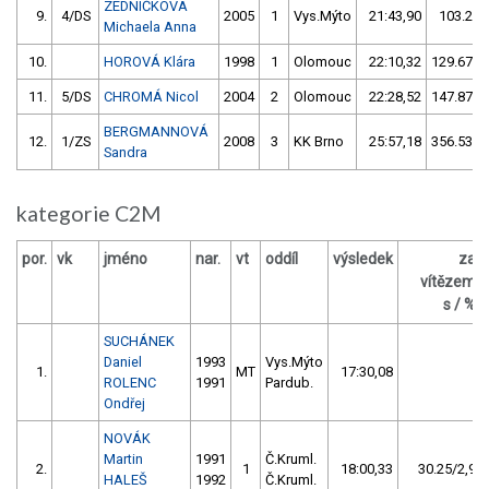
ZEDNÍČKOVÁ
9.
4/DS
2005
1
Vys.Mýto
21:43,90
103.25/
Michaela Anna
10.
HOROVÁ Klára
1998
1
Olomouc
22:10,32
129.67/1
11.
5/DS
CHROMÁ Nicol
2004
2
Olomouc
22:28,52
147.87/1
BERGMANNOVÁ
12.
1/ZS
2008
3
KK Brno
25:57,18
356.53/2
Sandra
kategorie C2M
por.
vk
jméno
nar.
vt
oddíl
výsledek
za
vítězem
s / %
SUCHÁNEK
Daniel
1993
Vys.Mýto
1.
MT
17:30,08
ROLENC
1991
Pardub.
Ondřej
NOVÁK
Martin
1991
Č.Kruml.
2.
1
18:00,33
30.25/2,9
HALEŠ
1992
Č.Kruml.