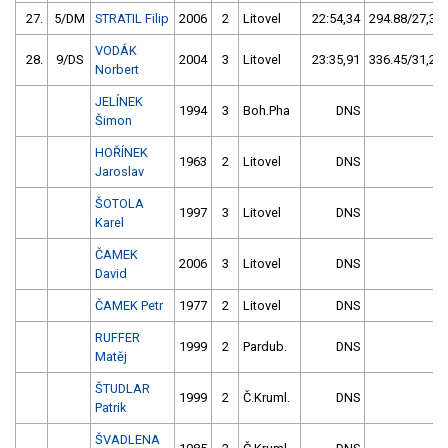
27.
5/DM
STRATIL Filip
2006
2
Litovel
22:54,34
294.88/27,3
VODÁK
28.
9/DS
2004
3
Litovel
23:35,91
336.45/31,2
Norbert
JELÍNEK
1994
3
Boh.Pha
DNS
Šimon
HOŘÍNEK
1963
2
Litovel
DNS
Jaroslav
ŠOTOLA
1997
3
Litovel
DNS
Karel
ČAMEK
2006
3
Litovel
DNS
David
ČAMEK Petr
1977
2
Litovel
DNS
RUFFER
1999
2
Pardub.
DNS
Matěj
ŠTUDLAR
1999
2
Č.Kruml.
DNS
Patrik
ŠVADLENA