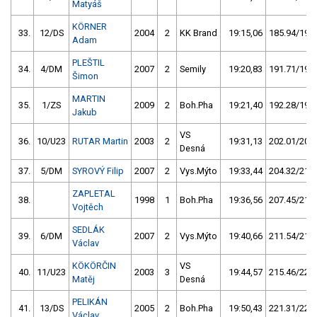
Matyáš
KÖRNER
33.
12/DS
2004
2
KK Brand
19:15,06
185.94/19,2
Adam
PLEŠTIL
34.
4/DM
2007
2
Semily
19:20,83
191.71/19,8
Šimon
MARTIN
35.
1/ZS
2009
2
Boh.Pha
19:21,40
192.28/19,8
Jakub
VS
36.
10/U23
RUTAR Martin
2003
2
19:31,13
202.01/20,8
Desná
37.
5/DM
SYROVÝ Filip
2007
2
Vys.Mýto
19:33,44
204.32/21,1
ZAPLETAL
38.
1998
1
Boh.Pha
19:36,56
207.45/21,4
Vojtěch
SEDLÁK
39.
6/DM
2007
2
Vys.Mýto
19:40,66
211.54/21,8
Václav
KÖKÖRČIN
VS
40.
11/U23
2003
3
19:44,57
215.46/22,2
Matěj
Desná
PELIKÁN
41.
13/DS
2005
2
Boh.Pha
19:50,43
221.31/22,8
Václav