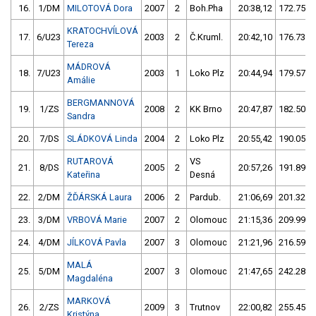
16.
1/DM
MILOTOVÁ Dora
2007
2
Boh.Pha
20:38,12
172.75/1
KRATOCHVÍLOVÁ
17.
6/U23
2003
2
Č.Kruml.
20:42,10
176.73/1
Tereza
MÁDROVÁ
18.
7/U23
2003
1
Loko Plz
20:44,94
179.57/1
Amálie
BERGMANNOVÁ
19.
1/ZS
2008
2
KK Brno
20:47,87
182.50/1
Sandra
20.
7/DS
SLÁDKOVÁ Linda
2004
2
Loko Plz
20:55,42
190.05/1
RUTAROVÁ
VS
21.
8/DS
2005
2
20:57,26
191.89/1
Kateřina
Desná
22.
2/DM
ŽĎÁRSKÁ Laura
2006
2
Pardub.
21:06,69
201.32/1
23.
3/DM
VRBOVÁ Marie
2007
2
Olomouc
21:15,36
209.99/1
24.
4/DM
JÍLKOVÁ Pavla
2007
3
Olomouc
21:21,96
216.59/2
MALÁ
25.
5/DM
2007
3
Olomouc
21:47,65
242.28/2
Magdaléna
MARKOVÁ
26.
2/ZS
2009
3
Trutnov
22:00,82
255.45/2
Kristýna