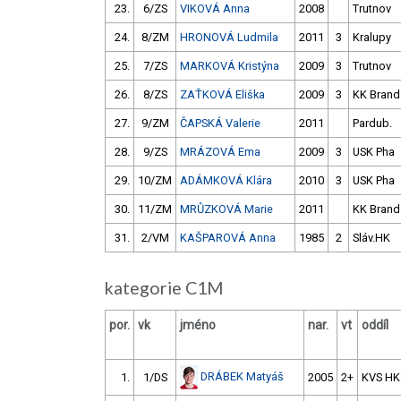
23.
6/ZS
VIKOVÁ Anna
2008
Trutnov
24.
8/ZM
HRONOVÁ Ludmila
2011
3
Kralupy
25.
7/ZS
MARKOVÁ Kristýna
2009
3
Trutnov
26.
8/ZS
ZAŤKOVÁ Eliška
2009
3
KK Brand
27.
9/ZM
ČAPSKÁ Valerie
2011
Pardub.
28.
9/ZS
MRÁZOVÁ Ema
2009
3
USK Pha
29.
10/ZM
ADÁMKOVÁ Klára
2010
3
USK Pha
30.
11/ZM
MRŮZKOVÁ Marie
2011
KK Brand
31.
2/VM
KAŠPAROVÁ Anna
1985
2
Sláv.HK
kategorie C1M
por.
vk
jméno
nar.
vt
oddíl
DRÁBEK Matyáš
1.
1/DS
2005
2+
KVS HK