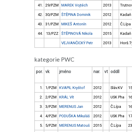
41.
29/PZM
MAREK Vojtěch
2013
Trutno
42.
30/PZM
ŠTĚPINA Dominik
2012
Kadaň
43.
31/PZM
MIKEŠ Antonín
2012
Č.Lípa
44.
13/PZZ
ŠTĚPINOVÁ Nikola
2015
Kadaň
VEJVANČICKÝ Petr
2013
Horš.T
kategorie PWC
por.
vk
jméno
nar.
vt
oddíl
1.
1/PZM
KVAPIL Kryštof
2012
Sláv.KV
15
2.
2/PZM
KRÁL Vít
2012
USK Pha
16
3.
3/PZM
MERENUS Jan
2012
Č.Lípa
16
4.
4/PZM
PODUŠKA Mikuláš
2012
USK Pha
17
5.
5/PZM
MERENUS Matouš
2015
Č.Lípa
23