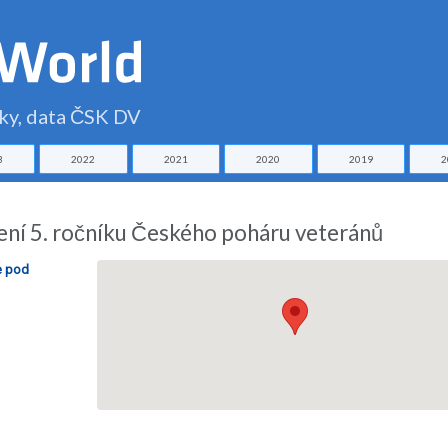
čky, data ČSK DV
3
2022
2021
2020
2019
2
ení 5. ročníku Českého poháru veteránů
e pod