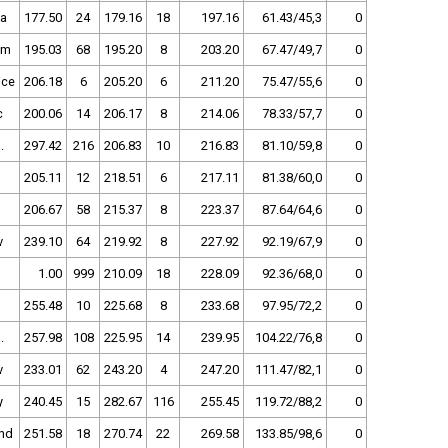
ha
177.50
24
179.16
18
197.16
61.43/45,3
0
lm
195.03
68
195.20
8
203.20
67.47/49,7
0
ice
206.18
6
205.20
6
211.20
75.47/55,6
0
c
200.06
14
206.17
8
214.06
78.33/57,7
0
.
297.42
216
206.83
10
216.83
81.10/59,8
0
205.11
12
218.51
6
217.11
81.38/60,0
0
206.67
58
215.37
8
223.37
87.64/64,6
0
v
239.10
64
219.92
8
227.92
92.19/67,9
0
1.00
999
210.09
18
228.09
92.36/68,0
0
255.48
10
225.68
8
233.68
97.95/72,2
0
.
257.98
108
225.95
14
239.95
104.22/76,8
0
v
233.01
62
243.20
4
247.20
111.47/82,1
0
y
240.45
15
282.67
116
255.45
119.72/88,2
0
nd
251.58
18
270.74
22
269.58
133.85/98,6
0