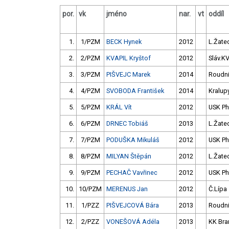
por.
vk
jméno
nar.
vt
oddíl
1.
1/PZM
BECK Hynek
2012
L.Žate
2.
2/PZM
KVAPIL Kryštof
2012
Sláv.K
3.
3/PZM
PIŠVEJC Marek
2014
Roudn
4.
4/PZM
SVOBODA František
2014
Kralup
5.
5/PZM
KRÁL Vít
2012
USK P
6.
6/PZM
DRNEC Tobiáš
2013
L.Žate
7.
7/PZM
PODUŠKA Mikuláš
2012
USK P
8.
8/PZM
MILYAN Štěpán
2012
L.Žate
9.
9/PZM
PECHAČ Vavřinec
2012
USK P
10.
10/PZM
MERENUS Jan
2012
Č.Lípa
11.
1/PZZ
PIŠVEJCOVÁ Bára
2013
Roudn
12.
2/PZZ
VONEŠOVÁ Adéla
2013
KK Bra