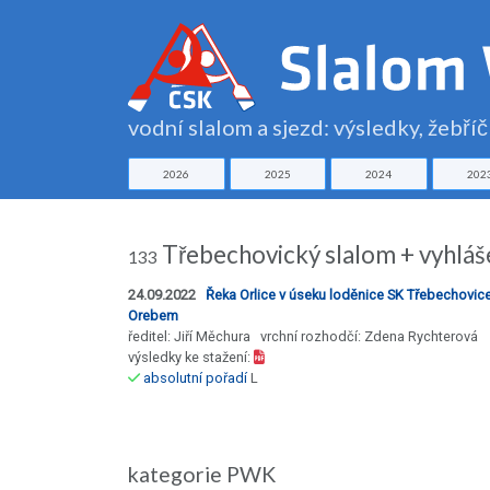
vodní slalom a sjezd: výsledky, žebří
2026
2025
2024
202
Třebechovický slalom + vyhláš
133
24.09.2022
Řeka Orlice v úseku loděnice SK Třebechovic
Orebem
ředitel: Jiří Měchura vrchní rozhodčí: Zdena Rychterová
výsledky ke stažení:
absolutní pořadí
L
kategorie PWK