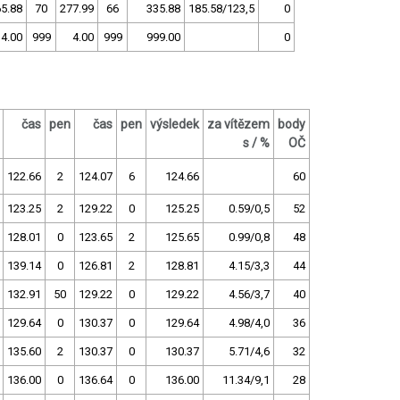
5.88
70
277.99
66
335.88
185.58/123,5
0
4.00
999
4.00
999
999.00
0
čas
pen
čas
pen
výsledek
za vítězem
body
s / %
OČ
122.66
2
124.07
6
124.66
60
123.25
2
129.22
0
125.25
0.59/0,5
52
128.01
0
123.65
2
125.65
0.99/0,8
48
139.14
0
126.81
2
128.81
4.15/3,3
44
132.91
50
129.22
0
129.22
4.56/3,7
40
129.64
0
130.37
0
129.64
4.98/4,0
36
135.60
2
130.37
0
130.37
5.71/4,6
32
136.00
0
136.64
0
136.00
11.34/9,1
28