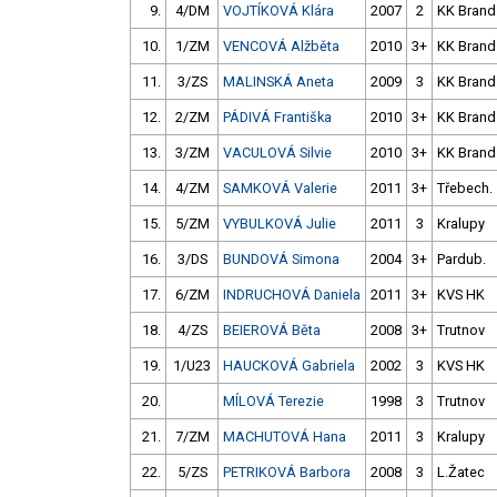
9.
4/DM
VOJTÍKOVÁ Klára
2007
2
KK Brand
10.
1/ZM
VENCOVÁ Alžběta
2010
3+
KK Brand
11.
3/ZS
MALINSKÁ Aneta
2009
3
KK Brand
12.
2/ZM
PÁDIVÁ Františka
2010
3+
KK Brand
13.
3/ZM
VACULOVÁ Silvie
2010
3+
KK Brand
14.
4/ZM
SAMKOVÁ Valerie
2011
3+
Třebech.
15.
5/ZM
VYBULKOVÁ Julie
2011
3
Kralupy
16.
3/DS
BUNDOVÁ Simona
2004
3+
Pardub.
17.
6/ZM
INDRUCHOVÁ Daniela
2011
3+
KVS HK
18.
4/ZS
BEIEROVÁ Běta
2008
3+
Trutnov
19.
1/U23
HAUCKOVÁ Gabriela
2002
3
KVS HK
20.
MÍLOVÁ Terezie
1998
3
Trutnov
21.
7/ZM
MACHUTOVÁ Hana
2011
3
Kralupy
22.
5/ZS
PETRIKOVÁ Barbora
2008
3
L.Žatec