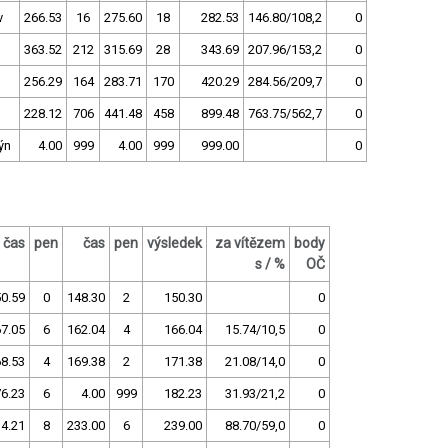
v
266.53
16
275.60
18
282.53
146.80/108,2
0
363.52
212
315.69
28
343.69
207.96/153,2
0
256.29
164
283.71
170
420.29
284.56/209,7
0
228.12
706
441.48
458
899.48
763.75/562,7
0
ýn
4.00
999
4.00
999
999.00
0
čas
pen
čas
pen
výsledek
za vítězem
body
s / %
OČ
0.59
0
148.30
2
150.30
0
7.05
6
162.04
4
166.04
15.74/10,5
0
8.53
4
169.38
2
171.38
21.08/14,0
0
6.23
6
4.00
999
182.23
31.93/21,2
0
4.21
8
233.00
6
239.00
88.70/59,0
0