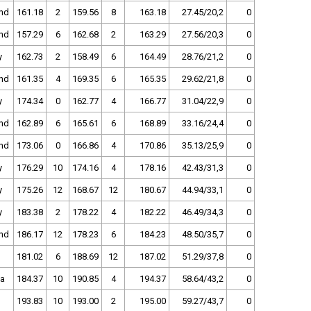
nd
161.18
2
159.56
8
163.18
27.45/20,2
0
nd
157.29
6
162.68
2
163.29
27.56/20,3
0
y
162.73
2
158.49
6
164.49
28.76/21,2
0
nd
161.35
4
169.35
6
165.35
29.62/21,8
0
y
174.34
0
162.77
4
166.77
31.04/22,9
0
nd
162.89
6
165.61
6
168.89
33.16/24,4
0
nd
173.06
0
166.86
4
170.86
35.13/25,9
0
y
176.29
10
174.16
4
178.16
42.43/31,3
0
y
175.26
12
168.67
12
180.67
44.94/33,1
0
y
183.38
2
178.22
4
182.22
46.49/34,3
0
nd
186.17
12
178.23
6
184.23
48.50/35,7
0
181.02
6
188.69
12
187.02
51.29/37,8
0
ha
184.37
10
190.85
4
194.37
58.64/43,2
0
193.83
10
193.00
2
195.00
59.27/43,7
0