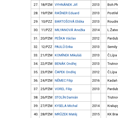
27.
18/PZM
VYHNÁNEK Jiří
2013
Boh.P
28.
19/PZM
RAŠNER Eduard
2013
Postře
29.
10/PZZ
BARTOŠOVÁ Eliška
2013
Roudn
30.
11/PZZ
MILYANOVÁ Anežka
2014
L.Žate
31.
20/PZM
PEŠKA Václav
2012
Pardub
32.
12/PZZ
PAULŮ Erika
2013
Semily
33.
21/PZM
KOMÍNEK Mikuláš
2013
Č.Lípa
34.
22/PZM
BENÁK Ondřej
2013
Trutno
35.
23/PZM
ČAPEK Ondřej
2012
Č.Lípa
36.
24/PZM
NĚMEC Filip
2016
Kadaň
37.
25/PZM
VOREL Filip
2013
Pardub
38.
26/PZM
STOLÍN Damián
Trutno
39.
27/PZM
KYSELA Michal
2014
Kralup
40.
28/PZM
MRŮZEK Matěj
2015
KK Bra