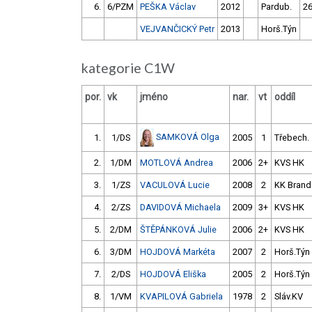
6.
6/PZM
PEŠKA Václav
2012
Pardub.
26
VEJVANČICKÝ Petr
2013
Horš.Týn
kategorie C1W
por.
vk
jméno
nar.
vt
oddíl
SAMKOVÁ Olga
1.
1/DS
2005
1
Třebech.
2.
1/DM
MOTLOVÁ Andrea
2006
2+
KVS HK
3.
1/ZS
VACULOVÁ Lucie
2008
2
KK Brand
4.
2/ZS
DAVIDOVÁ Michaela
2009
3+
KVS HK
5.
2/DM
ŠTĚPÁNKOVÁ Julie
2006
2+
KVS HK
6.
3/DM
HOJDOVÁ Markéta
2007
2
Horš.Týn
7.
2/DS
HOJDOVÁ Eliška
2005
2
Horš.Týn
8.
1/VM
KVAPILOVÁ Gabriela
1978
2
Sláv.KV