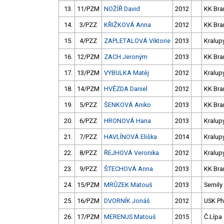
13.
11/PZM
NOŽÍŘ David
2012
KK Bra
14.
3/PZZ
KŘIŽKOVÁ Anna
2012
KK Bra
15.
4/PZZ
ZAPLETALOVÁ Viktorie
2013
Kralup
16.
12/PZM
ZACH Jeroným
2013
KK Bra
17.
13/PZM
VYBULKA Matěj
2012
Kralup
18.
14/PZM
HVĚZDA Daniel
2012
KK Bra
19.
5/PZZ
ŠENKOVÁ Aniko
2013
KK Bra
20.
6/PZZ
HRONOVÁ Hana
2013
Kralup
21.
7/PZZ
HAVLÍNOVÁ Eliška
2014
Kralup
22.
8/PZZ
ŘEJHOVÁ Veronika
2012
Kralup
23.
9/PZZ
ŠTECHOVÁ Anna
2013
KK Bra
24.
15/PZM
MRŮZEK Matouš
2013
Semily
25.
16/PZM
DVORNÍK Jonáš
2012
USK P
26.
17/PZM
MERENUS Matouš
2015
Č.Lípa