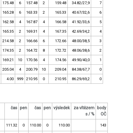
175.48
6
157.48
2
159.48
34.82/27,9
7
165.28
6
163.33
2
165.33
40.67/32,6
6
162.58
4
167.87
4
166.58
41.92/33,6
5
165.35
2
169.31
4
167.35
42.69/34,2
4
214.58
2
166.66
6
172.66
48.00/38,5
3
174.35
2
164.72
8
172.72
48.06/38,6
2
169.21
10
170.56
4
174.56
49.90/40,0
1
205.04
4
200.79
10
209.04
84.38/67,7
0
4.00
999
210.95
0
210.95
86.29/69,2
0
čas
pen
čas
pen
výsledek
za vítězem
body
s / %
OČ
111.32
0
110.00
0
110.00
143