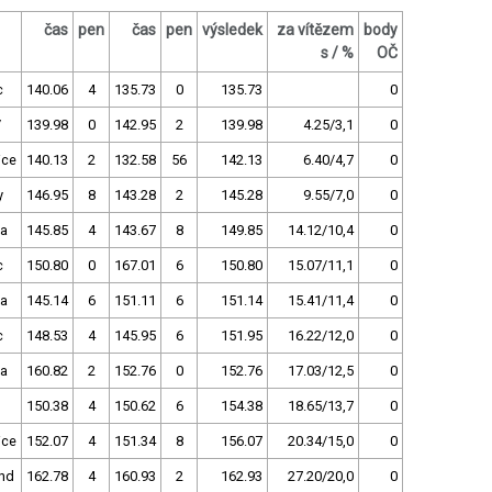
čas
pen
čas
pen
výsledek
za vítězem
body
s / %
OČ
c
140.06
4
135.73
0
135.73
0
V
139.98
0
142.95
2
139.98
4.25/3,1
0
ice
140.13
2
132.58
56
142.13
6.40/4,7
0
y
146.95
8
143.28
2
145.28
9.55/7,0
0
ha
145.85
4
143.67
8
149.85
14.12/10,4
0
c
150.80
0
167.01
6
150.80
15.07/11,1
0
ha
145.14
6
151.11
6
151.14
15.41/11,4
0
c
148.53
4
145.95
6
151.95
16.22/12,0
0
ha
160.82
2
152.76
0
152.76
17.03/12,5
0
150.38
4
150.62
6
154.38
18.65/13,7
0
ice
152.07
4
151.34
8
156.07
20.34/15,0
0
nd
162.78
4
160.93
2
162.93
27.20/20,0
0