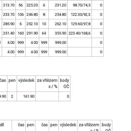
213.70
56
225.20
6
231.20
98.70/74,5
0
233.70
106
246.80
8
254.80
122.30/92,3
0
285.90
6
252.10
10
262.10
129.60/97,8
0
251.40
160
291.90
64
355.90
223.40/168,6
0
d
4.00
999
4.00
999
999.00
0
4.00
999
4.00
999
999.00
0
čas
pen
výsledek
za vítězem
body
s / %
OČ
9.90
2
161.90
0
díl
čas
pen
čas
pen
výsledek
za vítězem
body