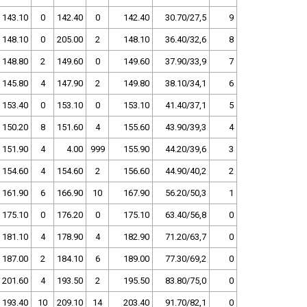
143.10
0
142.40
0
142.40
30.70/27,5
9
148.10
0
205.00
2
148.10
36.40/32,6
8
148.80
2
149.60
0
149.60
37.90/33,9
7
145.80
4
147.90
2
149.80
38.10/34,1
6
153.40
0
153.10
0
153.10
41.40/37,1
5
150.20
8
151.60
4
155.60
43.90/39,3
4
151.90
4
4.00
999
155.90
44.20/39,6
3
154.60
4
154.60
2
156.60
44.90/40,2
2
161.90
6
166.90
10
167.90
56.20/50,3
1
175.10
0
176.20
0
175.10
63.40/56,8
0
181.10
4
178.90
4
182.90
71.20/63,7
0
187.00
2
184.10
6
189.00
77.30/69,2
0
201.60
4
193.50
2
195.50
83.80/75,0
0
193.40
10
209.10
14
203.40
91.70/82,1
0