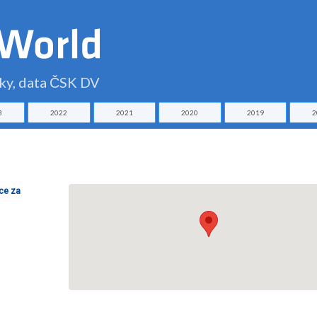
čky, data ČSK DV
3
2022
2021
2020
2019
2
ce za