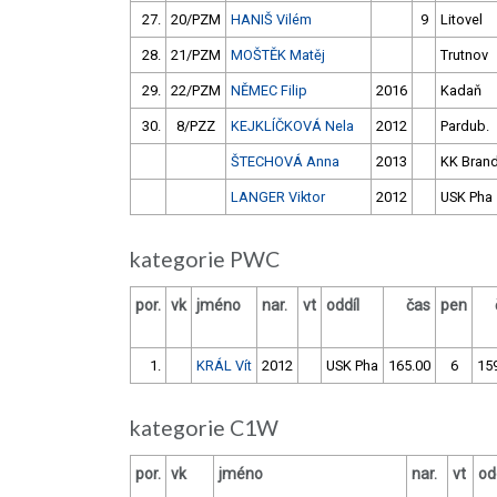
27.
20/PZM
HANIŠ Vilém
9
Litovel
28.
21/PZM
MOŠTĚK Matěj
Trutnov
29.
22/PZM
NĚMEC Filip
2016
Kadaň
30.
8/PZZ
KEJKLÍČKOVÁ Nela
2012
Pardub.
ŠTECHOVÁ Anna
2013
KK Bran
LANGER Viktor
2012
USK Pha
kategorie PWC
por.
vk
jméno
nar.
vt
oddíl
čas
pen
1.
KRÁL Vít
2012
USK Pha
165.00
6
15
kategorie C1W
por.
vk
jméno
nar.
vt
od