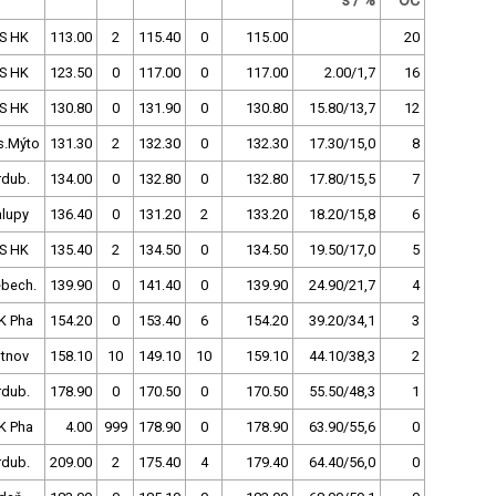
s / %
OČ
S HK
113.00
2
115.40
0
115.00
20
S HK
123.50
0
117.00
0
117.00
2.00/1,7
16
S HK
130.80
0
131.90
0
130.80
15.80/13,7
12
s.Mýto
131.30
2
132.30
0
132.30
17.30/15,0
8
rdub.
134.00
0
132.80
0
132.80
17.80/15,5
7
alupy
136.40
0
131.20
2
133.20
18.20/15,8
6
S HK
135.40
2
134.50
0
134.50
19.50/17,0
5
ebech.
139.90
0
141.40
0
139.90
24.90/21,7
4
K Pha
154.20
0
153.40
6
154.20
39.20/34,1
3
utnov
158.10
10
149.10
10
159.10
44.10/38,3
2
rdub.
178.90
0
170.50
0
170.50
55.50/48,3
1
K Pha
4.00
999
178.90
0
178.90
63.90/55,6
0
rdub.
209.00
2
175.40
4
179.40
64.40/56,0
0