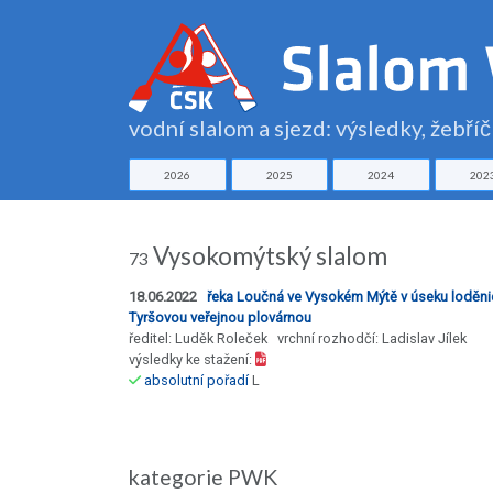
vodní slalom a sjezd: výsledky, žebří
2026
2025
2024
202
Vysokomýtský slalom
73
18.06.2022
řeka Loučná ve Vysokém Mýtě v úseku loděni
Tyršovou veřejnou plovárnou
ředitel: Luděk Roleček vrchní rozhodčí: Ladislav Jílek
výsledky ke stažení:
absolutní pořadí
L
kategorie PWK