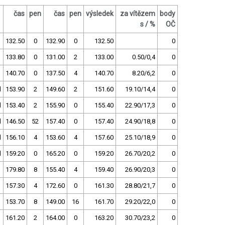
čas
pen
čas
pen
výsledek
za vítězem
body
s / %
OČ
132.50
0
132.90
0
132.50
0
133.80
0
131.00
2
133.00
0.50/0,4
0
140.70
0
137.50
4
140.70
8.20/6,2
0
d
153.90
2
149.60
2
151.60
19.10/14,4
0
d
153.40
2
155.90
0
155.40
22.90/17,3
0
d
146.50
52
157.40
0
157.40
24.90/18,8
0
d
156.10
4
153.60
4
157.60
25.10/18,9
0
d
159.20
0
165.20
0
159.20
26.70/20,2
0
179.80
8
155.40
4
159.40
26.90/20,3
0
157.30
4
172.60
0
161.30
28.80/21,7
0
153.70
8
149.00
16
161.70
29.20/22,0
0
161.20
2
164.00
0
163.20
30.70/23,2
0