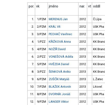
por.
vk
jméno
nar.
vt
oddíl
1.
1/PZM
MERENUS Jan
2012
Č.Lípa
2.
2/PZM
KRÁL Vít
2012
USK Pha
3.
3/PZM
PECHAČ Vavřinec
2012
USK Pha
4.
1/PZZ
KŘIŽKOVÁ Anna
2012
KK Bran
5.
4/PZM
NOŽÍŘ David
2012
KK Bran
6.
2/PZZ
VONEŠOVÁ Adéla
2013
KK Bran
7.
5/PZM
HVĚZDA Daniel
2012
KK Bran
8.
3/PZZ
ŠENKOVÁ Aniko
2013
KK Bran
9.
6/PZM
ZUŠČÍK Matyáš
2013
L.Žatec
10.
7/PZM
BLAŽEK Antonín
2013
Litovel
11.
8/PZM
DVORNÍK Jonáš
2012
USK Pha
12.
9/PZM
LANGER Viktor
2012
USK Pha