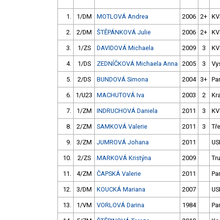
1.
1/DM
MOTLOVÁ Andrea
2006
2+
KV
2.
2/DM
ŠTĚPÁNKOVÁ Julie
2006
2+
KV
3.
1/ZS
DAVIDOVÁ Michaela
2009
3
KV
4.
1/DS
ZEDNÍČKOVÁ Michaela Anna
2005
3
Vy
5.
2/DS
BUNDOVÁ Simona
2004
3+
Pa
6.
1/U23
MACHUTOVÁ Iva
2003
2
Kr
7.
1/ZM
INDRUCHOVÁ Daniela
2011
3
KV
8.
2/ZM
SAMKOVÁ Valerie
2011
3
Tř
9.
3/ZM
JUMROVÁ Johana
2011
US
10.
2/ZS
MARKOVÁ Kristýna
2009
Tr
11.
4/ZM
ČAPSKÁ Valerie
2011
Pa
12.
3/DM
KOUCKÁ Mariana
2007
US
13.
1/VM
VORLOVÁ Darina
1984
Pa