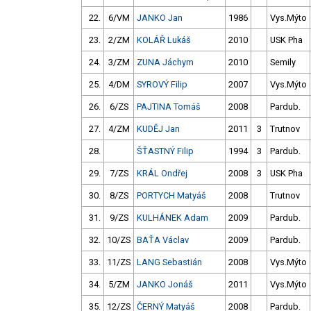
22.
6/VM
JANKO Jan
1986
Vys.Mýto
23.
2/ZM
KOLÁŘ Lukáš
2010
USK Pha
24.
3/ZM
ZUNA Jáchym
2010
Semily
25.
4/DM
SYROVÝ Filip
2007
Vys.Mýto
26.
6/ZS
PAJTINA Tomáš
2008
Pardub.
27.
4/ZM
KUDĚJ Jan
2011
3
Trutnov
28.
ŠŤASTNÝ Filip
1994
3
Pardub.
29.
7/ZS
KRÁL Ondřej
2008
3
USK Pha
30.
8/ZS
PORTYCH Matyáš
2008
Trutnov
31.
9/ZS
KULHÁNEK Adam
2009
Pardub.
32.
10/ZS
BAŤA Václav
2009
Pardub.
33.
11/ZS
LANG Sebastián
2008
Vys.Mýto
34.
5/ZM
JANKO Jonáš
2011
Vys.Mýto
35.
12/ZS
ČERNÝ Matyáš
2008
Pardub.