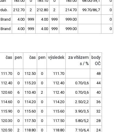
daň
183.00
0
185.10
0
183.00
68.00/59,1
0
rdub.
212.70
2
212.80
2
214.70
99.70/86,7
0
 Brand
4.00
999
4.00
999
999.00
0
 Brand
4.00
999
4.00
999
999.00
0
čas
pen
čas
pen
výsledek
za vítězem
body
s / %
OČ
111.70
0
112.50
0
111.70
48
112.40
0
115.20
0
112.40
0.70/0,6
44
120.60
6
110.40
2
112.40
0.70/0,6
40
114.60
0
114.20
0
114.20
2.50/2,2
36
115.90
0
115.60
0
115.60
3.90/3,5
32
120.30
0
117.50
0
117.50
5.80/5,2
28
120.50
2
118.80
0
118.80
7.10/6,4
24