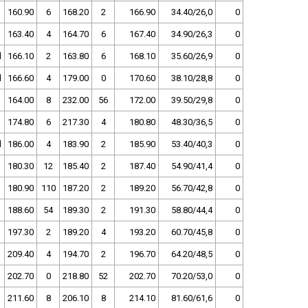
160.90
6
168.20
2
166.90
34.40/26,0
0
163.40
4
164.70
6
167.40
34.90/26,3
0
d
166.10
2
163.80
6
168.10
35.60/26,9
0
d
166.60
4
179.00
0
170.60
38.10/28,8
0
164.00
8
232.00
56
172.00
39.50/29,8
0
174.80
6
217.30
4
180.80
48.30/36,5
0
d
186.00
4
183.90
2
185.90
53.40/40,3
0
180.30
12
185.40
2
187.40
54.90/41,4
0
180.90
110
187.20
2
189.20
56.70/42,8
0
188.60
54
189.30
2
191.30
58.80/44,4
0
197.30
2
189.20
4
193.20
60.70/45,8
0
209.40
4
194.70
2
196.70
64.20/48,5
0
202.70
0
218.80
52
202.70
70.20/53,0
0
211.60
8
206.10
8
214.10
81.60/61,6
0