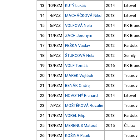
13.
10/PZM
KUTÝ Lukáš
2014
Litovel
14.
4/PZZ
MACHÁČKOVÁ Nikol
2013
Litovel
15.
5/PZZ
VOLFOVÁ Nela
2014
KK Bran
16.
11/PZM
ZACH Jeroným
2013
KK Bran
17.
12/PZM
PEŠKA Václav
2012
Pardub.
18.
6/PZZ
ŠTURCOVÁ Nela
2012
Semily
19.
13/PZM
VOLF Tomáš
2016
KK Bran
20.
14/PZM
MAREK Vojtěch
2013
Trutnov
21.
15/PZM
BENÁK Ondřej
2013
Trutnov
22.
16/PZM
NOVOTNÝ Richard
2014
Litovel
23.
7/PZZ
MOŠTĚKOVÁ Rozálie
Trutnov
24.
17/PZM
VOREL Filip
2013
Pardub.
25.
18/PZM
MERENUS Matouš
2015
Č.Lípa
26.
19/PZM
KOŠINA Patrik
Trutnov