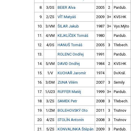
8.
3/DS
BEIER Alva
2005
2
Pardub.
9.
2/ZS
VÍT Matyáš
2009
3+
KVS HK
10.
3/VM
ŠILAR Jakub
1987
3+
Vys.Mýto
11.
4/VM
KEJKLÍČEK Tomáš
1980
Pardub.
12.
4/DS
HANUŠ Tomáš
2005
3
Třebech.
13.
ROLENC Ondřej
1991
Pardub.
14.
5/VM
DAVID Ondřej
1984
2
KVS HK
15.
1/V
KUCHAŘ Jaromír
1974
Dv.Král.
16.
3/DM
ZUNA Vilém
2007
3
Semily
17.
1/U23
RUFFER Matěj
1999
3+
Pardub.
18.
3/ZS
SAMEK Petr
2008
3
Třebech.
19.
1/ZM
BOLEHOVSKÝ Oto
2011
3
Trutnov
20.
4/ZS
STOLÍN Antonín
2008
3
Trutnov
21.
5/ZS
KONVALINKA Štěpán
2009
3
Pardub.