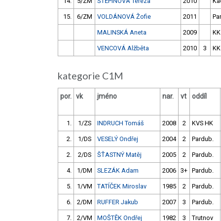
14.
5/ZM
ŠTĚPINOVÁ Tereza
2010
Ka
15.
6/ZM
VOLDÁNOVÁ Žofie
2011
Pa
MALINSKÁ Aneta
2009
KK
VENCOVÁ Alžběta
2010
3
KK
kategorie C1M
por.
vk
jméno
nar.
vt
oddíl
1.
1/ZS
INDRUCH Tomáš
2008
2
KVS HK
2.
1/DS
VESELÝ Ondřej
2004
2
Pardub.
2.
2/DS
ŠŤASTNÝ Matěj
2005
2
Pardub.
4.
1/DM
SLEZÁK Adam
2006
3+
Pardub.
5.
1/VM
TATÍČEK Miroslav
1985
2
Pardub.
6.
2/DM
RUFFER Jakub
2007
3
Pardub.
7.
2/VM
MOŠTĚK Ondřej
1982
3
Trutnov