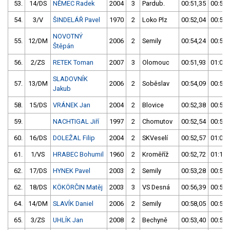
53.
14/DS
NĚMEC Radek
2004
3
Pardub.
00:51,35
00:52,
54.
3/V
ŠINDELÁŘ Pavel
1970
2
Loko Plz
00:52,04
00:51,
NOVOTNÝ
55.
12/DM
2006
2
Semily
00:54,24
00:51,
Štěpán
56.
2/ZS
RETEK Toman
2007
3
Olomouc
00:51,93
01:04,
SLADOVNÍK
57.
13/DM
2006
2
Soběslav
00:54,09
00:52,
Jakub
58.
15/DS
VRÁNEK Jan
2004
2
Blovice
00:52,38
00:53,
59.
NACHTIGAL Jiří
1997
2
Chomutov
00:52,54
00:52,
60.
16/DS
DOLEŽAL Filip
2004
2
SKVeselí
00:52,57
01:02,
61.
1/VS
HRABEC Bohumil
1960
2
Kroměříž
00:52,72
01:10,
62.
17/DS
HYNEK Pavel
2003
2
Semily
00:53,28
00:54,
62.
18/DS
KÖKÖRČIN Matěj
2003
3
VS Desná
00:56,39
00:53,
64.
14/DM
SLAVÍK Daniel
2006
2
Semily
00:58,05
00:53,
65.
3/ZS
UHLÍK Jan
2008
2
Bechyně
00:53,40
00:54,