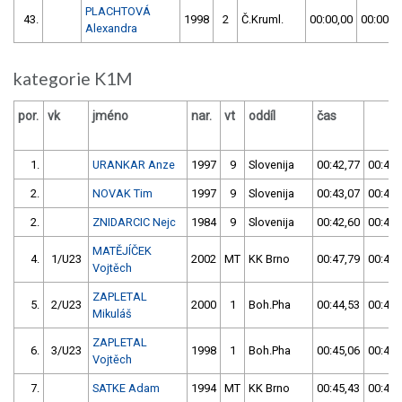
PLACHTOVÁ
43.
1998
2
Č.Kruml.
00:00,00
00:00,0
Alexandra
kategorie K1M
por.
vk
jméno
nar.
vt
oddíl
čas
č
1.
URANKAR Anze
1997
9
Slovenija
00:42,77
00:43,
2.
NOVAK Tim
1997
9
Slovenija
00:43,07
00:44,
2.
ZNIDARCIC Nejc
1984
9
Slovenija
00:42,60
00:44,
MATĚJÍČEK
4.
1/U23
2002
MT
KK Brno
00:47,79
00:44,
Vojtěch
ZAPLETAL
5.
2/U23
2000
1
Boh.Pha
00:44,53
00:44,
Mikuláš
ZAPLETAL
6.
3/U23
1998
1
Boh.Pha
00:45,06
00:45,
Vojtěch
7.
SATKE Adam
1994
MT
KK Brno
00:45,43
00:45,