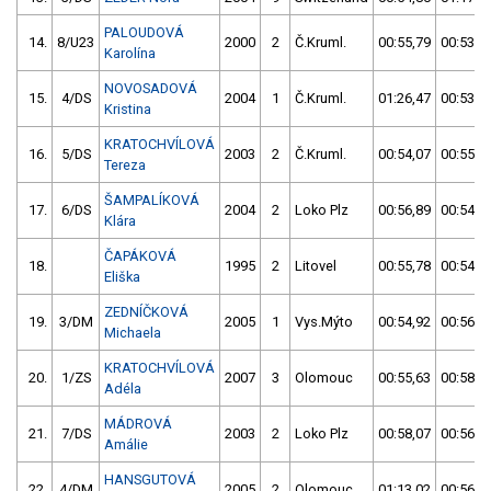
PALOUDOVÁ
14.
8/U23
2000
2
Č.Kruml.
00:55,79
00:53,6
Karolína
NOVOSADOVÁ
15.
4/DS
2004
1
Č.Kruml.
01:26,47
00:53,7
Kristina
KRATOCHVÍLOVÁ
16.
5/DS
2003
2
Č.Kruml.
00:54,07
00:55,8
Tereza
ŠAMPALÍKOVÁ
17.
6/DS
2004
2
Loko Plz
00:56,89
00:54,6
Klára
ČAPÁKOVÁ
18.
1995
2
Litovel
00:55,78
00:54,8
Eliška
ZEDNÍČKOVÁ
19.
3/DM
2005
1
Vys.Mýto
00:54,92
00:56,7
Michaela
KRATOCHVÍLOVÁ
20.
1/ZS
2007
3
Olomouc
00:55,63
00:58,1
Adéla
MÁDROVÁ
21.
7/DS
2003
2
Loko Plz
00:58,07
00:56,1
Amálie
HANSGUTOVÁ
22.
4/DM
2005
2
Olomouc
01:13,02
00:56,4