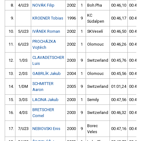
8.
4/U23
NOVÁK Filip
2002
1
Boh.Pha
00:46,10
00:46,
KC
9.
KROENER Tobias
1996
9
00:46,17
00:46,
Südalpen
10.
5/U23
IVÁNEK Roman
2002
1
SKVeselí
00:46,50
00:46,
PROCHÁZKA
11.
6/U23
2002
1
Olomouc
00:46,26
00:46,
Vojtěch
CLAVADETSCHER
12.
1/DS
2003
9
Switzerland
00:45,76
00:46,
Luis
13.
2/DS
GABRLÍK Jakub
2004
1
Olomouc
00:45,56
00:46,
SCHMITTER
14.
1/DM
2005
9
Switzerland
01:01,24
00:47,
Aaron
15.
3/DS
LACINA Jakub
2003
1
Semily
00:47,56
00:47,
BRETSCHER
16.
4/DS
2003
9
Switzerland
00:46,32
00:47,
Cornel
Borec
17.
7/U23
NEBIOVSKI Enis
2000
9
00:47,16
00:49,
Veles