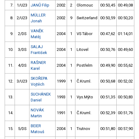
7.
1/U23
JANŮ Filip
2002
2
Olomouc
00:50,45
00:49,08
MÜLLER
8.
2/U23
2002
9
Switzerland
00:50,59
00:50,20
Jonah
VANĚK
9.
2/DS
2004
1
VS Tábor
00:47,62
01:14,01
Matěj
SALAJ
10.
3/DS
2004
1
Litovel
00:50,76
00:49,60
František
RAŠNER
11.
4/DS
2004
1
Postřelm
00:49,90
00:55,62
Karel
SKOŘEPA
12.
3/U23
1999
1
Č.Kruml.
00:50,68
00:52,02
Vojtěch
SUCHÁNEK
13.
1993
1
Vys.Mýto
00:51,35
00:50,83
Daniel
NOVÁK
14.
1991
1
Č.Kruml.
00:52,39
00:51,76
Martin
BEIER
15.
5/DS
2004
1
Trutnov
00:51,80
00:57,90
Matouš