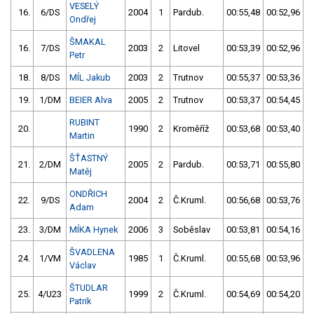
VESELÝ
16.
6/DS
2004
1
Pardub.
00:55,48
00:52,96
Ondřej
ŠMAKAL
16.
7/DS
2003
2
Litovel
00:53,39
00:52,96
Petr
18.
8/DS
MÍL Jakub
2003
2
Trutnov
00:55,37
00:53,36
19.
1/DM
BEIER Alva
2005
2
Trutnov
00:53,37
00:54,45
RUBINT
20.
1990
2
Kroměříž
00:53,68
00:53,40
Martin
ŠŤASTNÝ
21.
2/DM
2005
2
Pardub.
00:53,71
00:55,80
Matěj
ONDŘICH
22.
9/DS
2004
2
Č.Kruml.
00:56,68
00:53,76
Adam
23.
3/DM
MÍKA Hynek
2006
3
Soběslav
00:53,81
00:54,16
ŠVADLENA
24.
1/VM
1985
1
Č.Kruml.
00:55,68
00:53,96
Václav
ŠTUDLAR
25.
4/U23
1999
2
Č.Kruml.
00:54,69
00:54,20
Patrik