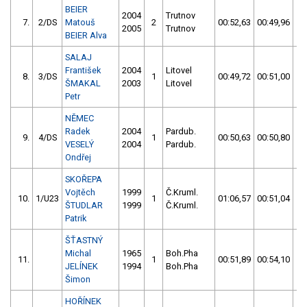
BEIER
2004
Trutnov
7.
2/DS
Matouš
2
00:52,63
00:49,96
0
2005
Trutnov
BEIER Alva
SALAJ
František
2004
Litovel
8.
3/DS
1
00:49,72
00:51,00
0
ŠMAKAL
2003
Litovel
Petr
NĚMEC
Radek
2004
Pardub.
9.
4/DS
1
00:50,63
00:50,80
0
VESELÝ
2004
Pardub.
Ondřej
SKOŘEPA
Vojtěch
1999
Č.Kruml.
10.
1/U23
1
01:06,57
00:51,04
0
ŠTUDLAR
1999
Č.Kruml.
Patrik
ŠŤASTNÝ
Michal
1965
Boh.Pha
11.
1
00:51,89
00:54,10
0
JELÍNEK
1994
Boh.Pha
Šimon
HOŘÍNEK