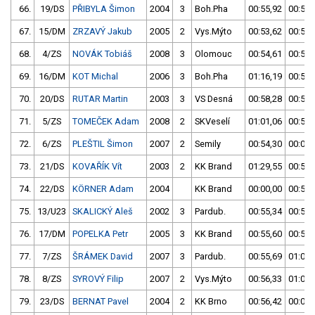
66.
19/DS
PŘIBYLA Šimon
2004
3
Boh.Pha
00:55,92
00:53,
67.
15/DM
ZRZAVÝ Jakub
2005
2
Vys.Mýto
00:53,62
00:53,
68.
4/ZS
NOVÁK Tobiáš
2008
3
Olomouc
00:54,61
00:53,
69.
16/DM
KOT Michal
2006
3
Boh.Pha
01:16,19
00:53,
70.
20/DS
RUTAR Martin
2003
3
VS Desná
00:58,28
00:53,
71.
5/ZS
TOMEČEK Adam
2008
2
SKVeselí
01:01,06
00:53,
72.
6/ZS
PLEŠTIL Šimon
2007
2
Semily
00:54,30
00:00,
73.
21/DS
KOVAŘÍK Vít
2003
2
KK Brand
01:29,55
00:54,
74.
22/DS
KÖRNER Adam
2004
KK Brand
00:00,00
00:54,
75.
13/U23
SKALICKÝ Aleš
2002
3
Pardub.
00:55,34
00:55,
76.
17/DM
POPELKA Petr
2005
3
KK Brand
00:55,60
00:56,
77.
7/ZS
ŠRÁMEK David
2007
3
Pardub.
00:55,69
01:06,
78.
8/ZS
SYROVÝ Filip
2007
2
Vys.Mýto
00:56,33
01:05,
79.
23/DS
BERNAT Pavel
2004
2
KK Brno
00:56,42
00:00,