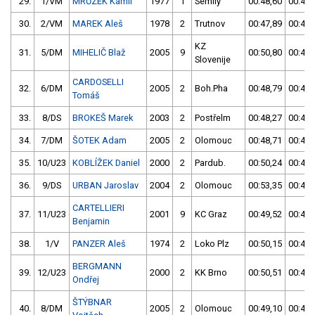
29.
1/VM
MRŮZEK Kamil
1977
1
Semily
00:48,60
00:47,
30.
2/VM
MAREK Aleš
1978
2
Trutnov
00:47,89
00:47,
KZ
31.
5/DM
MIHELIČ Blaž
2005
9
00:50,80
00:48,
Slovenije
CARDOSELLI
32.
6/DM
2005
2
Boh.Pha
00:48,79
00:48,
Tomáš
33.
8/DS
BROKEŠ Marek
2003
2
Postřelm
00:48,27
00:49,
34.
7/DM
ŠOTEK Adam
2005
2
Olomouc
00:48,71
00:48,
35.
10/U23
KOBLÍŽEK Daniel
2000
2
Pardub.
00:50,24
00:48,
36.
9/DS
URBAN Jaroslav
2004
2
Olomouc
00:53,35
00:48,
CARTELLIERI
37.
11/U23
2001
9
KC Graz
00:49,52
00:48,
Benjamin
38.
1/V
PANZER Aleš
1974
2
Loko Plz
00:50,15
00:49,
BERGMANN
39.
12/U23
2000
2
KK Brno
00:50,51
00:49,
Ondřej
ŠTÝBNAR
40.
8/DM
2005
2
Olomouc
00:49,10
00:49,