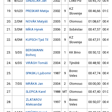
18.
8/U23
ŠINDELÁŘ Jan
2002
1
Loko Plz
00:45,70
00:49,
KZ
19.
9/U23
PRESKAR Matija
2002
9
00:46,66
01:02,
Slovenije
20.
2/DM
NOVÁK Matyáš
2005
1
Olomouc
01:08,67
00:45,
21.
3/DM
MÍKA Hynek
2006
2
Soběslav
00:47,57
00:46,
KZ
22.
4/DM
KUPSCH Tjaš Til
2005
9
00:47,31
00:47,
Slovenije
BERGMANN
23.
5/DS
2003
1
KK Brno
00:50,12
00:47,
Bořivoj
24.
6/DS
VIRÁGH Tomáš
2004
2
Týniště
00:48,92
00:47,
Borec
25.
SPASIKJ Ljubomir
1987
9
00:47,74
00:47,
Veles
26.
7/DS
MRÁKA Jan
2004
2
Olomouc
00:00,00
00:47,
27.
SLEPICA Karel
1988
MT
Olomouc
00:47,40
01:06,
ZLATAROV
Borec
28.
1997
9
00:50,07
00:47,
Aleksandar
Veles