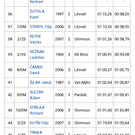
Norbert
ŠOTOLA
36.
1997
2
Litovel
01:13,26
00:58,20
Karel
37.
7/DM
STRATIL Filip
2006
3
Litovel
01:10,33
00:58,55
RETEK
38.
2/ZS
2007
2
Olomouc
01:01,26
00:58,79
Václav
REŽŇÁK
39.
2/VS
1966
3
KK Brno
01:00,91
00:59,38
Ladislav
ČAMEK
40.
8/DM
2006
3
Litovel
01:00,57
01:03,75
David
41.
ŠILAR Jakub
1987
2
Vys.Mýto
01:02,64
01:00,87
SLEZÁK
42.
9/DM
2006
3
Pardub.
01:01,47
01:09,41
Adam
STŘÍLKA
43.
10/DM
2006
3
Olomouc
01:01,60
01:33,89
Richard
44.
3/ZS
KUTÍN Filip
2007
3
Olomouc
01:19,69
01:05,64
TRNKA