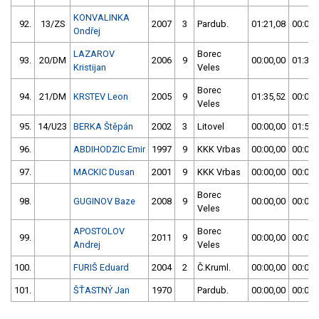
KONVALINKA
92.
13/ZS
2007
3
Pardub.
01:21,08
00:00,
Ondřej
LAZAROV
Borec
93.
20/DM
2006
9
00:00,00
01:30,
Kristijan
Veles
Borec
94.
21/DM
KRSTEV Leon
2005
9
01:35,52
00:00,
Veles
95.
14/U23
BERKA Štěpán
2002
3
Litovel
00:00,00
01:50,
96.
ABDIHODZIC Emir
1997
9
KKK Vrbas
00:00,00
00:00,
97.
MACKIC Dusan
2001
9
KKK Vrbas
00:00,00
00:00,
Borec
98.
GUGINOV Baze
2008
9
00:00,00
00:00,
Veles
APOSTOLOV
Borec
99.
2011
9
00:00,00
00:00,
Andrej
Veles
100.
FURIŠ Eduard
2004
2
Č.Kruml.
00:00,00
00:00,
101.
ŠŤASTNÝ Jan
1970
Pardub.
00:00,00
00:00,