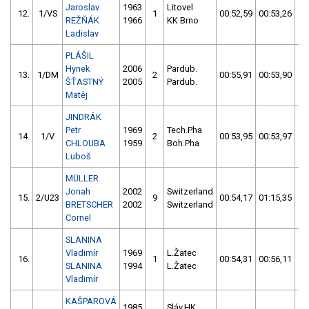
Jaroslav
1963
Litovel
12.
1/VS
1
00:52,59
00:53,26
0
REŽŇÁK
1966
KK Brno
Ladislav
PLÁŠIL
Hynek
2006
Pardub.
13.
1/DM
2
00:55,91
00:53,90
0
ŠŤASTNÝ
2005
Pardub.
Matěj
JINDRÁK
Petr
1969
Tech.Pha
14.
1/V
2
00:53,95
00:53,97
0
CHLOUBA
1959
Boh.Pha
Luboš
MÜLLER
Jonah
2002
Switzerland
15.
2/U23
9
00:54,17
01:15,35
0
BRETSCHER
2002
Switzerland
Cornel
SLANINA
Vladimír
1969
L.Žatec
16.
1
00:54,31
00:56,11
0
SLANINA
1994
L.Žatec
Vladimír
KAŠPAROVÁ
1985
Sláv.HK