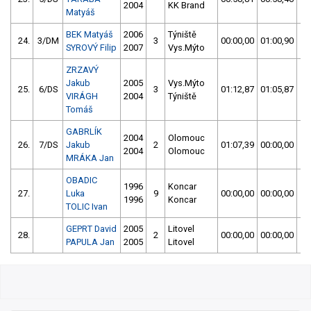
2004
KK Brand
Matyáš
BEK Matyáš
2006
Týniště
24.
3/DM
3
00:00,00
01:00,90
0
SYROVÝ Filip
2007
Vys.Mýto
ZRZAVÝ
Jakub
2005
Vys.Mýto
25.
6/DS
3
01:12,87
01:05,87
0
VIRÁGH
2004
Týniště
Tomáš
GABRLÍK
2004
Olomouc
26.
7/DS
Jakub
2
01:07,39
00:00,00
0
2004
Olomouc
MRÁKA Jan
OBADIC
1996
Koncar
27.
Luka
9
00:00,00
00:00,00
5
1996
Koncar
TOLIC Ivan
GEPRT David
2005
Litovel
28.
2
00:00,00
00:00,00
5
PAPULA Jan
2005
Litovel