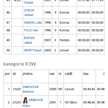
45.
4/ZS
2007
3
Litovel
01:07,40
01:11,39
Tobiáš
ZONJIC
46.
1996
9
Koncar
00:00,00
00:00,00
Jadran
47.
OBADIC Luka
1996
9
Koncar
00:00,00
00:00,00
48.
TOLIC Ivan
1996
9
Koncar
00:00,00
00:00,00
RUFFER
49.
2007
3
Pardub.
00:00,00
00:00,00
Jakub
50.
GEPRT David
2005
2
Litovel
00:00,00
00:00,00
kategorie K1W
por.
vk
jméno
nar.
vt
oddíl
čas
ča
DIMOVOVÁ
1.
1/U23
2000
MT
Litovel
00:49,43
00:48,3
Barbora
VAŇKOVÁ
2.
2/U23
2001
1
VS Tábor
00:48,46
00:48,7
Klára