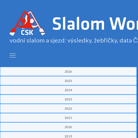
vodní slalom a sjezd: výsledky, žebříčky, data
2026
2025
2024
2023
2022
2021
2020
2019