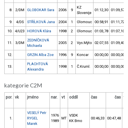
KZ
8.
2/DM
GLOBOKAR Sara
2006
9
01:12,30
01:09,57
Slovenije
9.
4/DS
STŘÍLKOVÁ Jana
2004
1
Olomouc
00:58,91
01:11,72
10.
4/U23
HOROVÁ Klára
1998
2
Olomouc
01:03,78
01:07,10
ZEDNÍČKOVÁ
11.
3/DM
2005
2
Vys.Mýto
02:07,55
01:09,40
Michaela
12.
GRZIN Alba Zoe
1996
9
Koncar
00:00,00
00:00,00
PLACHTOVÁ
13.
1998
1
Č.Kruml.
00:00,00
00:00,00
Alexandra
kategorie C2M
por.
vk
jméno
nar.
vt
oddíl
čas
čas
vý
VESELÝ Petr
1976
VSDK
1.
RYGEL
MT
00:46,33
00:47,48
0
1989
KK Brno
Marek