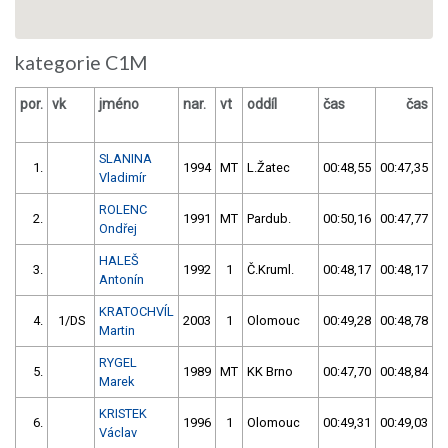
kategorie C1M
por.
vk
jméno
nar.
vt
oddíl
čas
čas
v
SLANINA
1.
1994
MT
L.Žatec
00:48,55
00:47,35
Vladimír
ROLENC
2.
1991
MT
Pardub.
00:50,16
00:47,77
Ondřej
HALEŠ
3.
1992
1
Č.Kruml.
00:48,17
00:48,17
Antonín
KRATOCHVÍL
4.
1/DS
2003
1
Olomouc
00:49,28
00:48,78
Martin
RYGEL
5.
1989
MT
KK Brno
00:47,70
00:48,84
Marek
KRISTEK
6.
1996
1
Olomouc
00:49,31
00:49,03
Václav