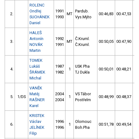
ROLENC
Ondřej
1991
Pardub.
2.
MT
00:46,83
00:47,53
0
SUCHÁNEK
1993
Vys.Mýto
Daniel
HALEŠ
Antonín
1992
Č.Kruml.
3.
MT
00:50,05
00:47,90
0
NOVÁK
1991
Č.Kruml.
Martin
TOMEK
Lukáš
1987
USK Pha
4.
1
00:50,01
00:48,21
0
ŠRÁMEK
1982
TJ Dukla
Michal
VANĚK
Matěj
2004
VS Tábor
5.
1/DS
1
00:48,99
00:48,37
0
RAŠNER
2004
Postřelm
Karel
KRISTEK
Václav
1996
Olomouc
6.
1
00:51,78
00:49,54
0
JELÍNEK
1996
Boh.Pha
Filip