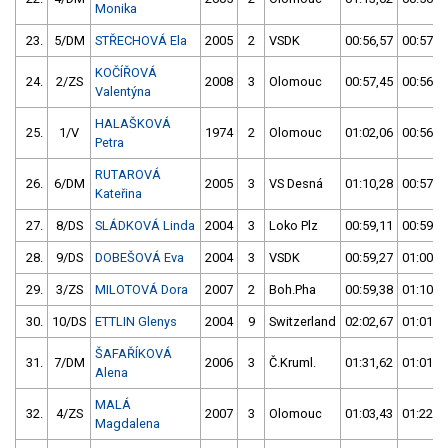
Monika
23.
5/DM
STŘECHOVÁ Ela
2005
2
VSDK
00:56,57
00:57,2
KOČÍŘOVÁ
24.
2/ZS
2008
3
Olomouc
00:57,45
00:56,7
Valentýna
HALAŠKOVÁ
25.
1/V
1974
2
Olomouc
01:02,06
00:56,8
Petra
RUTAROVÁ
26.
6/DM
2005
3
VS Desná
01:10,28
00:57,3
Kateřina
27.
8/DS
SLÁDKOVÁ Linda
2004
3
Loko Plz
00:59,11
00:59,5
28.
9/DS
DOBEŠOVÁ Eva
2004
3
VSDK
00:59,27
01:00,5
29.
3/ZS
MILOTOVÁ Dora
2007
2
Boh.Pha
00:59,38
01:10,0
30.
10/DS
ETTLIN Glenys
2004
9
Switzerland
02:02,67
01:01,5
ŠAFAŘÍKOVÁ
31.
7/DM
2006
3
Č.Kruml.
01:31,62
01:01,8
Alena
MALÁ
32.
4/ZS
2007
3
Olomouc
01:03,43
01:22,7
Magdalena