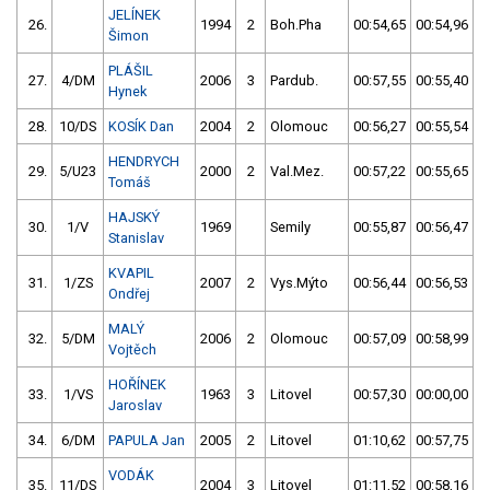
JELÍNEK
26.
1994
2
Boh.Pha
00:54,65
00:54,96
Šimon
PLÁŠIL
27.
4/DM
2006
3
Pardub.
00:57,55
00:55,40
Hynek
28.
10/DS
KOSÍK Dan
2004
2
Olomouc
00:56,27
00:55,54
HENDRYCH
29.
5/U23
2000
2
Val.Mez.
00:57,22
00:55,65
Tomáš
HAJSKÝ
30.
1/V
1969
Semily
00:55,87
00:56,47
Stanislav
KVAPIL
31.
1/ZS
2007
2
Vys.Mýto
00:56,44
00:56,53
Ondřej
MALÝ
32.
5/DM
2006
2
Olomouc
00:57,09
00:58,99
Vojtěch
HOŘÍNEK
33.
1/VS
1963
3
Litovel
00:57,30
00:00,00
Jaroslav
34.
6/DM
PAPULA Jan
2005
2
Litovel
01:10,62
00:57,75
VODÁK
35.
11/DS
2004
3
Litovel
01:11,52
00:58,16