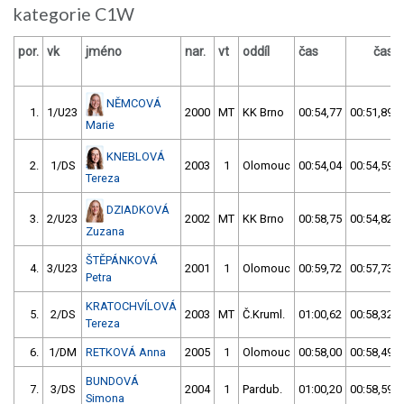
kategorie C1W
por.
vk
jméno
nar.
vt
oddíl
čas
čas
NĚMCOVÁ
1.
1/U23
2000
MT
KK Brno
00:54,77
00:51,89
Marie
KNEBLOVÁ
2.
1/DS
2003
1
Olomouc
00:54,04
00:54,59
Tereza
DZIADKOVÁ
3.
2/U23
2002
MT
KK Brno
00:58,75
00:54,82
Zuzana
ŠTĚPÁNKOVÁ
4.
3/U23
2001
1
Olomouc
00:59,72
00:57,73
Petra
KRATOCHVÍLOVÁ
5.
2/DS
2003
MT
Č.Kruml.
01:00,62
00:58,32
Tereza
6.
1/DM
RETKOVÁ Anna
2005
1
Olomouc
00:58,00
00:58,49
BUNDOVÁ
7.
3/DS
2004
1
Pardub.
01:00,20
00:58,59
Simona