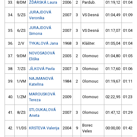
33.
8/DM
ŽĎÁRSKÁ Laura
2006
2
Pardub.
01:19,12
01:04,1
JURAJDOVÁ
34.
5/ZS
2007
3
VS Desná
01:04,49
01:09,9
Veronika
JURAJDOVÁ
35.
6/ZS
2007
3
VS Desná
01:17,07
01:04,5
Simona
36.
2/V
TYKALOVÁ Jana
1968
3
Klášter.
01:05,04
01:04,7
NOVOSADOVÁ
37.
9/DM
2005
2
Olomouc
01:04,80
01:05,0
Eliška
38.
7/ZS
JÍLKOVÁ Pavla
2007
3
Olomouc
01:17,60
01:06,5
NAJMANOVÁ
39.
1/VM
1984
2
Olomouc
01:19,67
01:11,1
Kateřina
MAROUSKOVÁ
40.
1/ZM
2009
Olomouc
02:22,95
01:23,2
Tereza
STLOUKALOVÁ
41.
8/ZS
2007
3
Olomouc
01:47,12
01:29,7
Aneta
Borec
42.
11/DS
KRSTEVA Valerija
2004
9
00:00,00
01:42,3
Veles