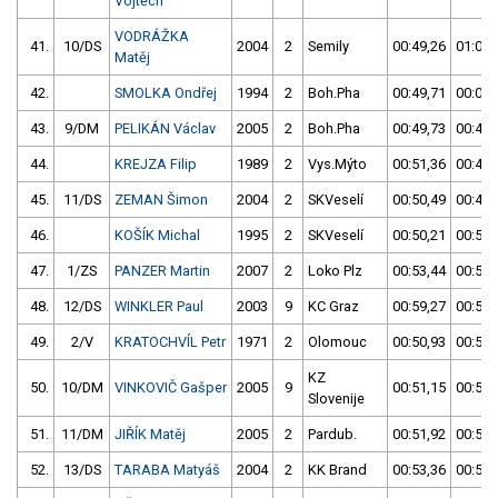
Vojtěch
VODRÁŽKA
41.
10/DS
2004
2
Semily
00:49,26
01:02,
Matěj
42.
SMOLKA Ondřej
1994
2
Boh.Pha
00:49,71
00:00,
43.
9/DM
PELIKÁN Václav
2005
2
Boh.Pha
00:49,73
00:49,
44.
KREJZA Filip
1989
2
Vys.Mýto
00:51,36
00:49,
45.
11/DS
ZEMAN Šimon
2004
2
SKVeselí
00:50,49
00:49,
46.
KOŠÍK Michal
1995
2
SKVeselí
00:50,21
00:51,
47.
1/ZS
PANZER Martin
2007
2
Loko Plz
00:53,44
00:50,
48.
12/DS
WINKLER Paul
2003
9
KC Graz
00:59,27
00:50,
49.
2/V
KRATOCHVÍL Petr
1971
2
Olomouc
00:50,93
00:53,
KZ
50.
10/DM
VINKOVIČ Gašper
2005
9
00:51,15
00:53,
Slovenije
51.
11/DM
JIŘÍK Matěj
2005
2
Pardub.
00:51,92
00:51,
52.
13/DS
TARABA Matyáš
2004
2
KK Brand
00:53,36
00:51,