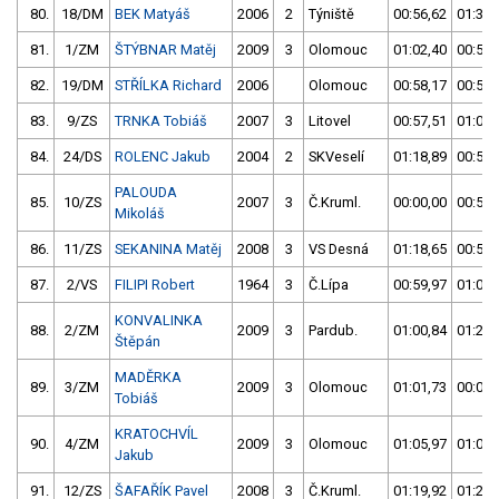
80.
18/DM
BEK Matyáš
2006
2
Týniště
00:56,62
01:33,
81.
1/ZM
ŠTÝBNAR Matěj
2009
3
Olomouc
01:02,40
00:56,
82.
19/DM
STŘÍLKA Richard
2006
Olomouc
00:58,17
00:57,
83.
9/ZS
TRNKA Tobiáš
2007
3
Litovel
00:57,51
01:00,
84.
24/DS
ROLENC Jakub
2004
2
SKVeselí
01:18,89
00:58,
PALOUDA
85.
10/ZS
2007
3
Č.Kruml.
00:00,00
00:59,
Mikoláš
86.
11/ZS
SEKANINA Matěj
2008
3
VS Desná
01:18,65
00:59,
87.
2/VS
FILIPI Robert
1964
3
Č.Lípa
00:59,97
01:04,
KONVALINKA
88.
2/ZM
2009
3
Pardub.
01:00,84
01:25,
Štěpán
MADĚRKA
89.
3/ZM
2009
3
Olomouc
01:01,73
00:00,
Tobiáš
KRATOCHVÍL
90.
4/ZM
2009
3
Olomouc
01:05,97
01:05,
Jakub
91.
12/ZS
ŠAFAŘÍK Pavel
2008
3
Č.Kruml.
01:19,92
01:27,