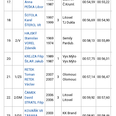
17.
Anna
00:54,59
00:55,22
0
1987
Č.Kruml.
PEŠKA Libor
ŠOTOLA
1997
Litovel
18.
Karel
3
00:56,69
00:54,90
0
1999
TJ Dukla
ŠTERCL Vít
HAJSKÝ
Stanislav
1969
Semily
19.
2/V
00:58,13
00:55,89
0
VOREL
1974
Pardub.
Zdeněk
KREJZA Filip
1989
Vys.Mýto
20.
1
00:57,75
00:56,31
0
ŠILAR Jakub
1987
Vys.Mýto
RETEK
Toman
2007
Olomouc
21.
1/ZS
3
00:57,14
00:56,47
0
RETEK
2007
Olomouc
Václav
ČAMEK
2006
Litovel
22.
2/DM
David
3
00:59,92
00:57,60
0
2006
Litovel
STRATIL Filip
KOVAŘÍK Vít
2003
KK Brand
23.
5/DS
TARABA
00:58,81
00:58,46
0