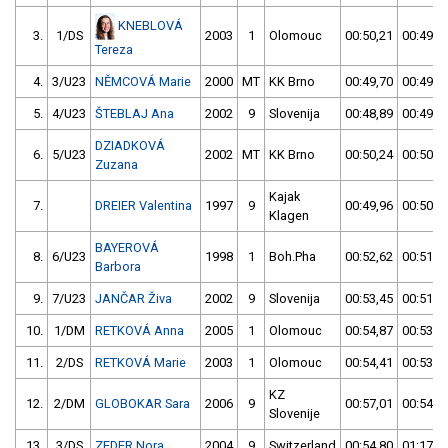
KNEBLOVÁ
3.
1/DS
2003
1
Olomouc
00:50,21
00:49,1
Tereza
4.
3/U23
NĚMCOVÁ Marie
2000
MT
KK Brno
00:49,70
00:49,2
5.
4/U23
ŠTEBLAJ Ana
2002
9
Slovenija
00:48,89
00:49,5
DZIADKOVÁ
6.
5/U23
2002
MT
KK Brno
00:50,24
00:50,4
Zuzana
Kajak
7.
DREIER Valentina
1997
9
00:49,96
00:50,8
Klagen
BAYEROVÁ
8.
6/U23
1998
1
Boh.Pha
00:52,62
00:51,4
Barbora
9.
7/U23
JANČAR Živa
2002
9
Slovenija
00:53,45
00:51,8
10.
1/DM
RETKOVÁ Anna
2005
1
Olomouc
00:54,87
00:53,7
11.
2/DS
RETKOVÁ Marie
2003
1
Olomouc
00:54,41
00:53,9
KZ
12.
2/DM
GLOBOKAR Sara
2006
9
00:57,01
00:54,9
Slovenije
13.
3/DS
ZEDER Nora
2004
9
Switzerland
00:54,80
01:17,8