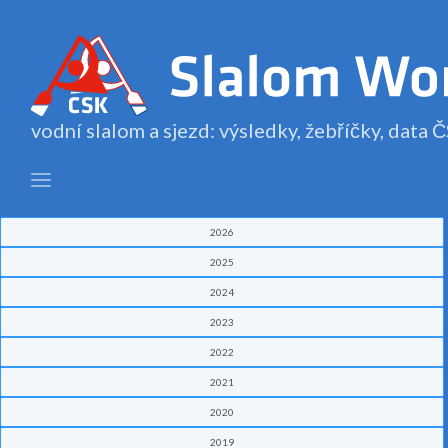
vodní slalom a sjezd: výsledky, žebříčky, data
2026
2025
2024
2023
2022
2021
2020
2019