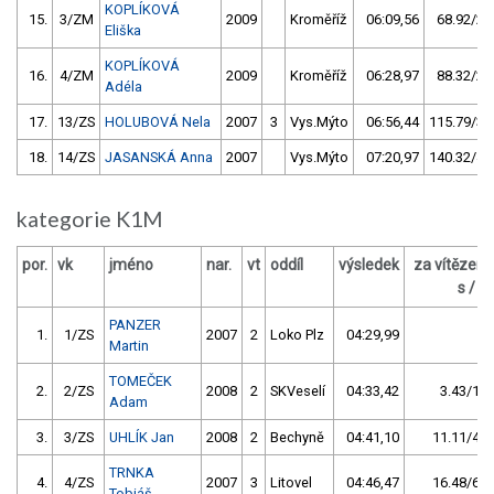
KOPLÍKOVÁ
15.
3/ZM
2009
Kroměříž
06:09,56
68.92/22
Eliška
KOPLÍKOVÁ
16.
4/ZM
2009
Kroměříž
06:28,97
88.32/29
Adéla
17.
13/ZS
HOLUBOVÁ Nela
2007
3
Vys.Mýto
06:56,44
115.79/38
18.
14/ZS
JASANSKÁ Anna
2007
Vys.Mýto
07:20,97
140.32/46
kategorie K1M
por.
vk
jméno
nar.
vt
oddíl
výsledek
za vítězem
s / %
PANZER
1.
1/ZS
2007
2
Loko Plz
04:29,99
Martin
TOMEČEK
2.
2/ZS
2008
2
SKVeselí
04:33,42
3.43/1,3
Adam
3.
3/ZS
UHLÍK Jan
2008
2
Bechyně
04:41,10
11.11/4,1
TRNKA
4.
4/ZS
2007
3
Litovel
04:46,47
16.48/6,1
Tobiáš