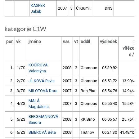
KASPER
2007
3
Č.Kruml.
DNS
Jakub
kategorie C1W
por.
vk
jméno
nar.
vt
oddíl
výsledek
za
vítězem
s / %
KOČÍŘOVÁ
1.
1/ZS
2008
2
Olomouc
05:39,82
Valentýna
2.
2/ZS
JÍLKOVÁ Pavla
2007
3
Olomouc
05:53,72
13.90/4,1
3.
3/ZS
MILOTOVÁ Dora
2007
3
Boh.Pha
05:54,76
14.94/4,4
MALÁ
4.
4/ZS
2007
3
Olomouc
05:55,40
15.58/4,6
Magdalena
BERGMANNOVÁ
5.
5/ZS
2008
3
KK Brno
06:05,57
25.76/7,6
Sandra
6.
6/ZS
BEIEROVÁ Běta
2008
Trutnov
06:21,30
41.48/12,2