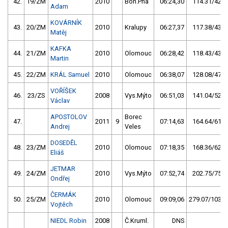
42.
19/ZM
2010
Boh.Pha
06:24,30
114.31/42,3
Adam
KOVÁRNÍK
43.
20/ZM
2010
Kralupy
06:27,37
117.38/43,5
Matěj
KAFKA
44.
21/ZM
2010
Olomouc
06:28,42
118.43/43,9
Martin
45.
22/ZM
KRÁL Samuel
2010
Olomouc
06:38,07
128.08/47,4
VOŘÍŠEK
46.
23/ZS
2008
Vys.Mýto
06:51,03
141.04/52,2
Václav
APOSTOLOV
Borec
47.
2011
9
07:14,63
164.64/61,0
Andrej
Veles
DOSEDĚL
48.
23/ZM
2010
Olomouc
07:18,35
168.36/62,4
Eliáš
JETMAR
49.
24/ZM
2010
Vys.Mýto
07:52,74
202.75/75,1
Ondřej
ČERMÁK
50.
25/ZM
2010
Olomouc
09:09,06
279.07/103,4
Vojtěch
NIEDL Robin
2008
Č.Kruml.
DNS