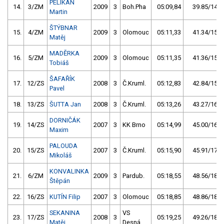
PELIKÁN
14.
3/ZM
2009
3
Boh.Pha
05:09,84
39.85/14,8
Martin
ŠTÝBNAR
15.
4/ZM
2009
3
Olomouc
05:11,33
41.34/15,3
Matěj
MADĚRKA
16.
5/ZM
2009
3
Olomouc
05:11,35
41.36/15,3
Tobiáš
ŠAFAŘÍK
17.
12/ZS
2008
3
Č.Kruml.
05:12,83
42.84/15,9
Pavel
18.
13/ZS
ŠUTTA Jan
2008
3
Č.Kruml.
05:13,26
43.27/16,0
DORNIČÁK
19.
14/ZS
2007
3
KK Brno
05:14,99
45.00/16,7
Maxim
PALOUDA
20.
15/ZS
2007
3
Č.Kruml.
05:15,90
45.91/17,0
Mikoláš
KONVALINKA
21.
6/ZM
2009
3
Pardub.
05:18,55
48.56/18,0
Štěpán
22.
16/ZS
KUTÍN Filip
2007
3
Olomouc
05:18,85
48.86/18,1
SEKANINA
VS
23.
17/ZS
2008
3
05:19,25
49.26/18,2
Matěj
Desná