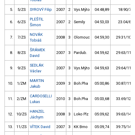
5.
5/ZS
SYROVÝ Filip
2007
2
Vys.Mýto
04:48,89
18.90/7,0
PLEŠTIL
6.
6/ZS
2007
2
Semily
04:53,03
23.04/8,5
Šimon
NOVÁK
7.
7/ZS
2008
3
Olomouc
04:59,30
29.31/10,9
Tobiáš
ŠRÁMEK
8.
8/ZS
2007
3
Pardub.
04:59,62
29.63/11,0
David
SEDLÁK
9.
9/ZS
2007
3
Vys.Mýto
04:59,63
29.64/11,0
Václav
MARTIN
10.
1/ZM
2009
3
Boh.Pha
05:00,86
30.87/11,4
Jakub
CARDOSELLI
11.
2/ZM
2010
3
Boh.Pha
05:03,68
33.69/12,5
Lukas
HANZEL
12.
10/ZS
2008
3
Loko Plz
05:09,62
39.63/14,7
Jáchym
13.
11/ZS
VÍTEK David
2007
3
KK Brno
05:09,74
39.75/14,7