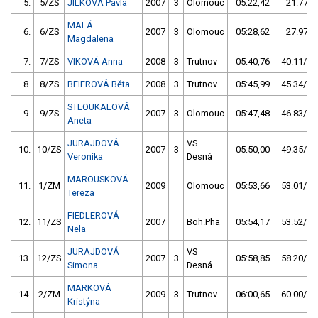
5.
5/ZS
JÍLKOVÁ Pavla
2007
3
Olomouc
05:22,42
21.77/7
MALÁ
6.
6/ZS
2007
3
Olomouc
05:28,62
27.97/9
Magdalena
7.
7/ZS
VIKOVÁ Anna
2008
3
Trutnov
05:40,76
40.11/13
8.
8/ZS
BEIEROVÁ Běta
2008
3
Trutnov
05:45,99
45.34/15
STLOUKALOVÁ
9.
9/ZS
2007
3
Olomouc
05:47,48
46.83/15
Aneta
JURAJDOVÁ
VS
10.
10/ZS
2007
3
05:50,00
49.35/16
Veronika
Desná
MAROUSKOVÁ
11.
1/ZM
2009
Olomouc
05:53,66
53.01/17
Tereza
FIEDLEROVÁ
12.
11/ZS
2007
Boh.Pha
05:54,17
53.52/17
Nela
JURAJDOVÁ
VS
13.
12/ZS
2007
3
05:58,85
58.20/19
Simona
Desná
MARKOVÁ
14.
2/ZM
2009
3
Trutnov
06:00,65
60.00/20
Kristýna