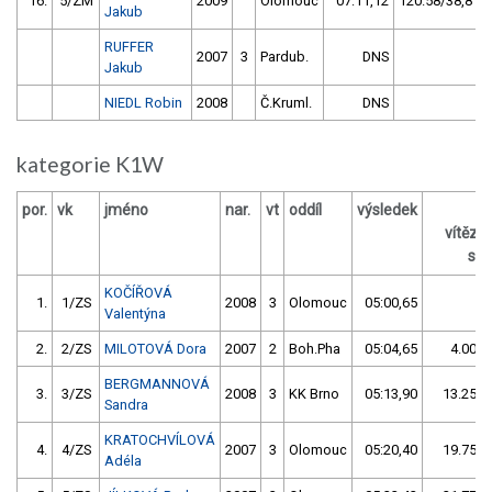
16.
5/ZM
2009
Olomouc
07:11,12
120.58/38,8
Jakub
RUFFER
2007
3
Pardub.
DNS
Jakub
NIEDL Robin
2008
Č.Kruml.
DNS
kategorie K1W
por.
vk
jméno
nar.
vt
oddíl
výsledek
z
vítěz
s /
KOČÍŘOVÁ
1.
1/ZS
2008
3
Olomouc
05:00,65
Valentýna
2.
2/ZS
MILOTOVÁ Dora
2007
2
Boh.Pha
05:04,65
4.00/1
BERGMANNOVÁ
3.
3/ZS
2008
3
KK Brno
05:13,90
13.25/4
Sandra
KRATOCHVÍLOVÁ
4.
4/ZS
2007
3
Olomouc
05:20,40
19.75/6
Adéla