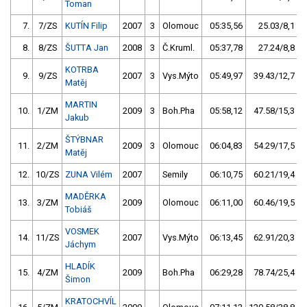
Toman
7.
7/ZS
KUTÍN Filip
2007
3
Olomouc
05:35,56
25.03/8,1
8.
8/ZS
ŠUTTA Jan
2008
3
Č.Kruml.
05:37,78
27.24/8,8
KOTRBA
9.
9/ZS
2007
3
Vys.Mýto
05:49,97
39.43/12,7
Matěj
MARTIN
10.
1/ZM
2009
3
Boh.Pha
05:58,12
47.58/15,3
Jakub
ŠTÝBNAR
11.
2/ZM
2009
3
Olomouc
06:04,83
54.29/17,5
Matěj
12.
10/ZS
ZUNA Vilém
2007
Semily
06:10,75
60.21/19,4
MADĚRKA
13.
3/ZM
2009
Olomouc
06:11,00
60.46/19,5
Tobiáš
VOSMEK
14.
11/ZS
2007
Vys.Mýto
06:13,45
62.91/20,3
Jáchym
HLADÍK
15.
4/ZM
2009
Boh.Pha
06:29,28
78.74/25,4
Šimon
KRATOCHVÍL