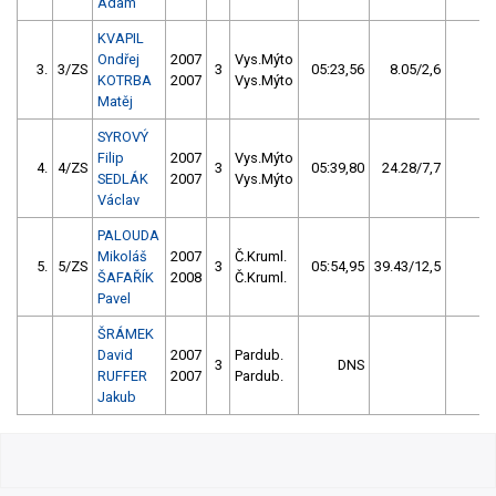
Adam
KVAPIL
Ondřej
2007
Vys.Mýto
3.
3/ZS
3
05:23,56
8.05/2,6
2/
KOTRBA
2007
Vys.Mýto
Matěj
SYROVÝ
Filip
2007
Vys.Mýto
4.
4/ZS
3
05:39,80
24.28/7,7
1/
SEDLÁK
2007
Vys.Mýto
Václav
PALOUDA
Mikoláš
2007
Č.Kruml.
5.
5/ZS
3
05:54,95
39.43/12,5
0/
ŠAFAŘÍK
2008
Č.Kruml.
Pavel
ŠRÁMEK
David
2007
Pardub.
3
DNS
0/
RUFFER
2007
Pardub.
Jakub