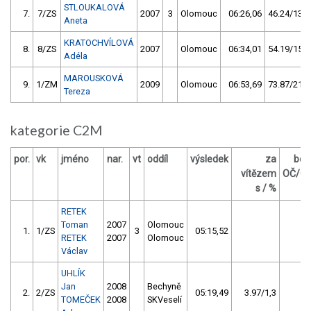
STLOUKALOVÁ
7.
7/ZS
2007
3
Olomouc
06:26,06
46.24/13,6
Aneta
KRATOCHVÍLOVÁ
8.
8/ZS
2007
Olomouc
06:34,01
54.19/15,9
Adéla
MAROUSKOVÁ
9.
1/ZM
2009
Olomouc
06:53,69
73.87/21,7
Tereza
kategorie C2M
por.
vk
jméno
nar.
vt
oddíl
výsledek
za
bod
vítězem
OČ/O
s / %
RETEK
Toman
2007
Olomouc
1.
1/ZS
3
05:15,52
0/
RETEK
2007
Olomouc
Václav
UHLÍK
Jan
2008
Bechyně
2.
2/ZS
05:19,49
3.97/1,3
3/
TOMEČEK
2008
SKVeselí