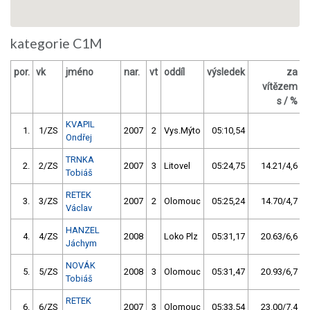
kategorie C1M
por.
vk
jméno
nar.
vt
oddíl
výsledek
za
vítězem
s / %
KVAPIL
1.
1/ZS
2007
2
Vys.Mýto
05:10,54
Ondřej
TRNKA
2.
2/ZS
2007
3
Litovel
05:24,75
14.21/4,6
Tobiáš
RETEK
3.
3/ZS
2007
2
Olomouc
05:25,24
14.70/4,7
Václav
HANZEL
4.
4/ZS
2008
Loko Plz
05:31,17
20.63/6,6
Jáchym
NOVÁK
5.
5/ZS
2008
3
Olomouc
05:31,47
20.93/6,7
Tobiáš
RETEK
6.
6/ZS
2007
3
Olomouc
05:33,54
23.00/7,4