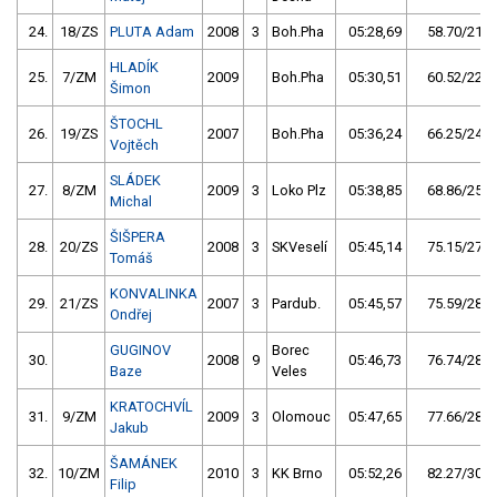
24.
18/ZS
PLUTA Adam
2008
3
Boh.Pha
05:28,69
58.70/21,7
HLADÍK
25.
7/ZM
2009
Boh.Pha
05:30,51
60.52/22,4
Šimon
ŠTOCHL
26.
19/ZS
2007
Boh.Pha
05:36,24
66.25/24,5
Vojtěch
SLÁDEK
27.
8/ZM
2009
3
Loko Plz
05:38,85
68.86/25,5
Michal
ŠIŠPERA
28.
20/ZS
2008
3
SKVeselí
05:45,14
75.15/27,8
Tomáš
KONVALINKA
29.
21/ZS
2007
3
Pardub.
05:45,57
75.59/28,0
Ondřej
GUGINOV
Borec
30.
2008
9
05:46,73
76.74/28,4
Baze
Veles
KRATOCHVÍL
31.
9/ZM
2009
3
Olomouc
05:47,65
77.66/28,8
Jakub
ŠAMÁNEK
32.
10/ZM
2010
3
KK Brno
05:52,26
82.27/30,5
Filip