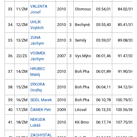
VALENTA
33.
11/ZM
2010
Olomouc
05:54,01
84.02/31,1
Josef
UHLÍK
34.
12/ZM
2010
3
Bechyně
05:55,40
85.41/31,6
Vojtěch
ZUNA
35.
13/ZM
2010
3
Semily
05:59,07
89.08/33,0
Jáchym
VOSMEK
36.
22/ZS
2007
3
Vys.Mýto
06:01,46
91.47/33,9
Jáchym
HRUBEC
37.
14/ZM
2010
Boh.Pha
06:01,89
91.90/34,0
Matěj
SÝKORA
38.
15/ZM
2010
Boh.Pha
06:04,11
94.12/34,9
Ondřej
39.
16/ZM
SEIDL Marek
2010
Boh.Pha
06:10,78
100.79/37,3
40.
17/ZM
ČAMEK Petr
2009
Litovel
06:13,35
103.36/38,3
NEKUDA
41.
18/ZM
2010
KK Brno
06:17,74
107.75/39,9
Lukáš
ZACHYSTAL