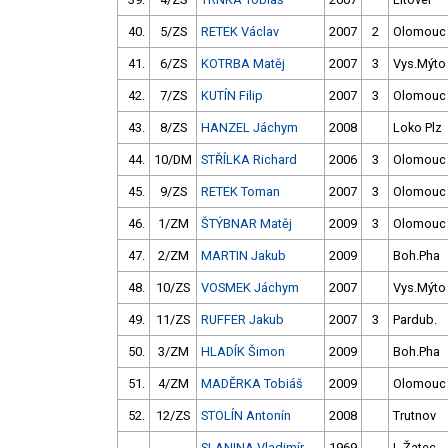
40.
5/ZS
RETEK Václav
2007
2
Olomouc
41.
6/ZS
KOTRBA Matěj
2007
3
Vys.Mýto
42.
7/ZS
KUTÍN Filip
2007
3
Olomouc
43.
8/ZS
HANZEL Jáchym
2008
Loko Plz
44.
10/DM
STŘÍLKA Richard
2006
3
Olomouc
45.
9/ZS
RETEK Toman
2007
3
Olomouc
46.
1/ZM
ŠTÝBNAR Matěj
2009
3
Olomouc
47.
2/ZM
MARTIN Jakub
2009
Boh.Pha
48.
10/ZS
VOSMEK Jáchym
2007
Vys.Mýto
49.
11/ZS
RUFFER Jakub
2007
3
Pardub.
50.
3/ZM
HLADÍK Šimon
2009
Boh.Pha
51.
4/ZM
MADĚRKA Tobiáš
2009
Olomouc
52.
12/ZS
STOLÍN Antonín
2008
Trutnov
SLANINA Vladimír
1969
L.Žatec