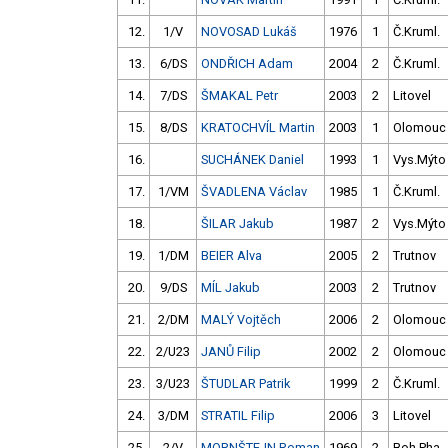
12.
1/V
NOVOSAD Lukáš
1976
1
Č.Kruml.
13.
6/DS
ONDŘICH Adam
2004
2
Č.Kruml.
14.
7/DS
ŠMAKAL Petr
2003
2
Litovel
15.
8/DS
KRATOCHVÍL Martin
2003
1
Olomouc
16.
SUCHÁNEK Daniel
1993
1
Vys.Mýto
17.
1/VM
ŠVADLENA Václav
1985
1
Č.Kruml.
18.
ŠILAR Jakub
1987
2
Vys.Mýto
19.
1/DM
BEIER Alva
2005
2
Trutnov
20.
9/DS
MÍL Jakub
2003
2
Trutnov
21.
2/DM
MALÝ Vojtěch
2006
2
Olomouc
22.
2/U23
JANŮ Filip
2002
2
Olomouc
23.
3/U23
ŠTUDLAR Patrik
1999
2
Č.Kruml.
24.
3/DM
STRATIL Filip
2006
3
Litovel
25.
2/V
MORNŠTEJN Roman
1969
2
Boh.Pha