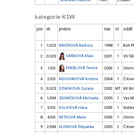
kategorie K1W
por.
vk
jméno
nar.
vt
oddíl
1.
1/U23
BAYEROVÁ Barbora
1998
1
Boh.P
VAŇKOVÁ Klára
2.
2/U23
2001
1
VS Tá
KNEBLOVÁ Tereza
3.
1/DS
2003
1
Olom
4.
2/DS
NOVOSADOVÁ Kristina
2004
1
Č.Krum
5.
3/U23
DZIADKOVÁ Zuzana
2002
MT
KK Br
6.
1/DM
ZEDNÍČKOVÁ Michaela
2005
1
Vys.M
7.
3/DS
KOLIHOVÁ Hana
2003
1
Soběs
8.
4/DS
RETKOVÁ Marie
2003
1
Olom
9.
2/DM
KLEINOVÁ Štěpánka
2005
2
Č.Krum