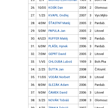
26.
10/DS
KOSÍK Dan
2004
2
Olomouc
27.
1/ZS
KVAPIL Ondřej
2007
3
Vys.Mýto
28.
4/DM
ŠŤASTNÝ Matěj
2005
2
Pardub.
29.
5/DM
PAPULA Jan
2005
2
Litovel
30.
4/U23
RUFFER Matěj
1999
2
Pardub.
31.
6/DM
PLÁŠIL Hynek
2006
3
Pardub.
32.
7/DM
GEPRT David
2005
2
Litovel
33.
1/VS
CHLOUBA Luboš
1959
3
Boh.Pha
34.
2/ZS
ŠUTTA Jan
2008
Č.Kruml.
35.
11/DS
VODÁK Norbert
2004
3
Litovel
36.
8/DM
SLEZÁK Adam
2006
Pardub.
37.
9/DM
ČAMEK David
2006
3
Litovel
38.
3/ZS
NOVÁK Tobiáš
2008
3
Olomouc
39.
4/ZS
TRNKA Tobiáš
2007
Litovel