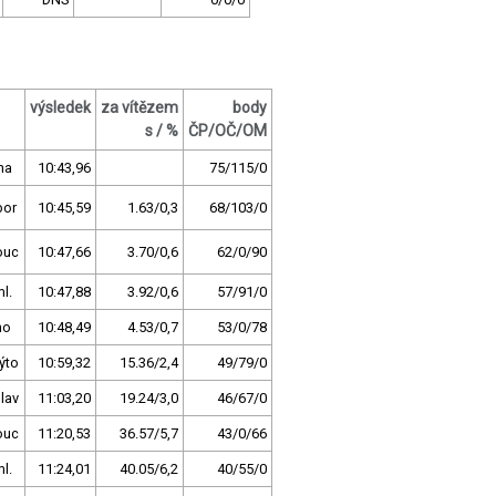
výsledek
za vítězem
body
s / %
ČP/OČ/OM
ha
10:43,96
75/115/0
bor
10:45,59
1.63/0,3
68/103/0
ouc
10:47,66
3.70/0,6
62/0/90
l.
10:47,88
3.92/0,6
57/91/0
no
10:48,49
4.53/0,7
53/0/78
ýto
10:59,32
15.36/2,4
49/79/0
lav
11:03,20
19.24/3,0
46/67/0
ouc
11:20,53
36.57/5,7
43/0/66
l.
11:24,01
40.05/6,2
40/55/0