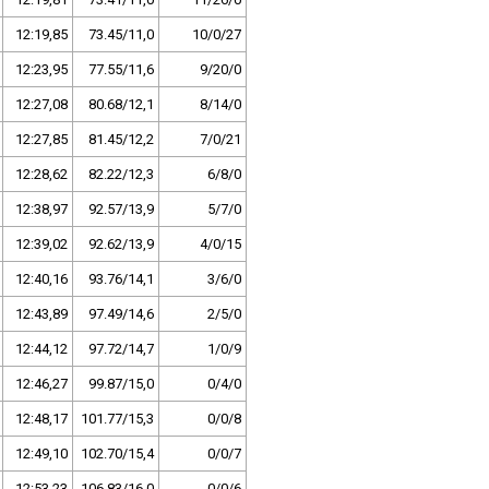
12:19,85
73.45/11,0
10/0/27
12:23,95
77.55/11,6
9/20/0
12:27,08
80.68/12,1
8/14/0
12:27,85
81.45/12,2
7/0/21
12:28,62
82.22/12,3
6/8/0
12:38,97
92.57/13,9
5/7/0
12:39,02
92.62/13,9
4/0/15
12:40,16
93.76/14,1
3/6/0
12:43,89
97.49/14,6
2/5/0
12:44,12
97.72/14,7
1/0/9
12:46,27
99.87/15,0
0/4/0
12:48,17
101.77/15,3
0/0/8
12:49,10
102.70/15,4
0/0/7
12:53,23
106.83/16,0
0/0/6