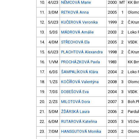
10.
4/U23
NĚMCOVÁ Marie
2000
MT
KK Br
11.
3/DM
RETKOVÁ Anna
2005
1
Olom
12.
5/U23
KUČEROVÁ Veronika
1999
2
Č.Krum
13.
5/DS
MÁDROVÁ Amálie
2003
2
Loko 
14.
4/DM
STŘECHOVÁ Ela
2005
2
VSDK
15.
6/U23
PLACHTOVÁ Alexandra
1998
2
Č.Krum
16.
1/VM
PROCHÁZKOVÁ Pavla
1983
KK Br
17.
6/DS
ŠAMPALÍKOVÁ Klára
2004
2
Loko 
18.
1/ZS
KOČÍŘOVÁ Valentýna
2008
3
Olom
19.
7/DS
DOBEŠOVÁ Eva
2004
3
VSDK
20.
2/ZS
MILOTOVÁ Dora
2007
3
Boh.P
21.
5/DM
ŽĎÁRSKÁ Laura
2006
2
Pardu
22.
6/DM
RUTAROVÁ Kateřina
2005
3
VS De
23.
7/DM
HANSGUTOVÁ Monika
2005
2
Olom