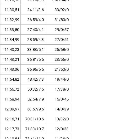
11:30,51
24.11/3,6
33/92/0
11:32,99
26.59/4,0
31/80/0
11:33,80
27.40/4,1
29/0/57
11:34,99
28.59/4,3
27/0/51
11:40,23
33.83/5,1
25/68/0
11:43,21
36.81/5,5
23/56/0
11:43,36
36.96/5,5
21/50/0
11:54,82
48.42/7,3
19/44/0
11:56,72
50.32/7,6
17/38/0
11:58,94
52.54/7,9
15/0/45
12:09,97
63.57/9,5
14/0/39
12:16,71
70.31/10,6
13/32/0
12:17,73
71.33/10,7
12/0/33
12:19,81
73.41/11,0
11/26/0