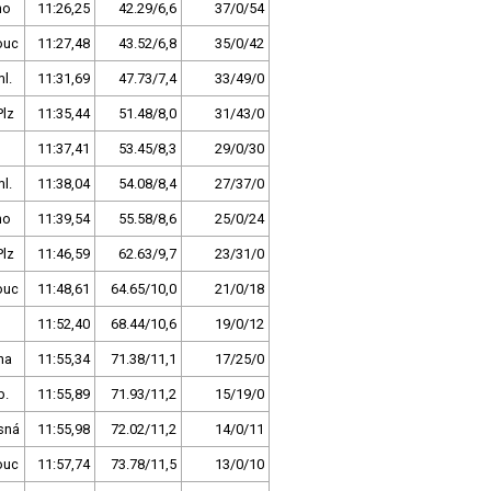
no
11:26,25
42.29/6,6
37/0/54
ouc
11:27,48
43.52/6,8
35/0/42
l.
11:31,69
47.73/7,4
33/49/0
Plz
11:35,44
51.48/8,0
31/43/0
11:37,41
53.45/8,3
29/0/30
l.
11:38,04
54.08/8,4
27/37/0
no
11:39,54
55.58/8,6
25/0/24
Plz
11:46,59
62.63/9,7
23/31/0
ouc
11:48,61
64.65/10,0
21/0/18
11:52,40
68.44/10,6
19/0/12
ha
11:55,34
71.38/11,1
17/25/0
b.
11:55,89
71.93/11,2
15/19/0
sná
11:55,98
72.02/11,2
14/0/11
ouc
11:57,74
73.78/11,5
13/0/10