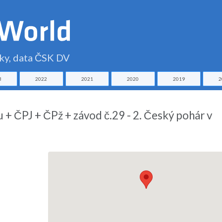
čky, data ČSK DV
3
2022
2021
2020
2019
2
+ ČPJ + ČPž + závod č.29 - 2. Český pohár v