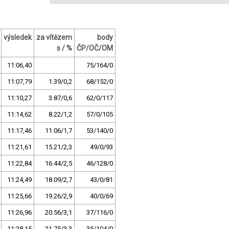
výsledek
za vítězem
body
s / %
ČP/OČ/OM
11:06,40
75/164/0
11:07,79
1.39/0,2
68/152/0
11:10,27
3.87/0,6
62/0/117
11:14,62
8.22/1,2
57/0/105
11:17,46
11.06/1,7
53/140/0
11:21,61
15.21/2,3
49/0/93
11:22,84
16.44/2,5
46/128/0
11:24,49
18.09/2,7
43/0/81
11:25,66
19.26/2,9
40/0/69
11:26,96
20.56/3,1
37/116/0
11:28,15
21.75/3,3
35/104/0