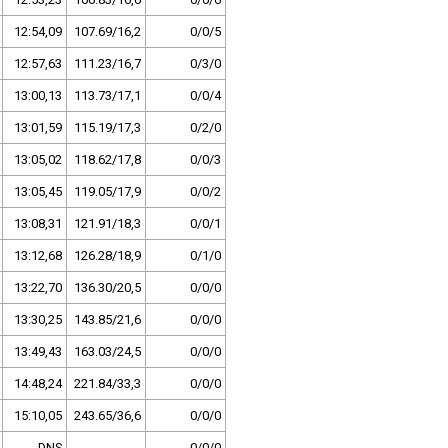
12:54,09
107.69/16,2
0/0/5
12:57,63
111.23/16,7
0/3/0
13:00,13
113.73/17,1
0/0/4
13:01,59
115.19/17,3
0/2/0
13:05,02
118.62/17,8
0/0/3
13:05,45
119.05/17,9
0/0/2
13:08,31
121.91/18,3
0/0/1
13:12,68
126.28/18,9
0/1/0
13:22,70
136.30/20,5
0/0/0
13:30,25
143.85/21,6
0/0/0
13:49,43
163.03/24,5
0/0/0
14:48,24
221.84/33,3
0/0/0
15:10,05
243.65/36,6
0/0/0
DNS
0/0/0