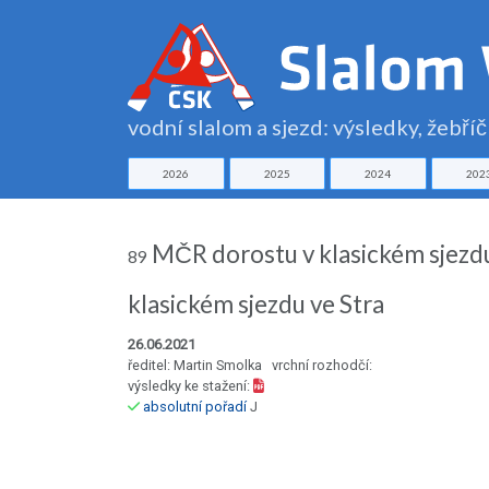
vodní slalom a sjezd: výsledky, žebří
2026
2025
2024
202
MČR dorostu v klasickém sjezdu 
89
klasickém sjezdu ve Stra
26.06.2021
ředitel: Martin Smolka vrchní rozhodčí:
výsledky ke stažení:
absolutní pořadí
J