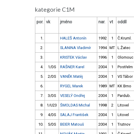
kategorie C1M
por.
vk
jméno
nar.
vt
oddíl
1.
HALEŠ Antonín
1992
1
Č.Kruml.
2.
SLANINA Vladimír
1994
MT
L.Žatec
3.
KRISTEK Václav
1996
1
Olomouc
4.
1/DS
RAŠNER Karel
2004
1
Postřelm
5.
2/DS
VANĚK Matěj
2004
1
VS Tábor
6.
RYGEL Marek
1989
MT
KK Brno
7.
3/DS
VESELÝ Ondřej
2004
1
Pardub.
8.
1/U23
ŠMOLDAS Michal
1998
2
Litovel
9.
4/DS
SALAJ František
2004
1
Litovel
10.
5/DS
BEIER Matouš
2004
1
Trutnov
11.
NOVÁK Martin
1991
1
Č.Kruml.