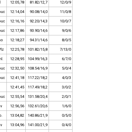
l
12:05,78
81.82/12,7
12/0/9
ouc
12:14,04
90.08/14,0
11/0/8
ouc
12:16,16
92.20/14,3
10/0/7
ouc
12:17,86
93.90/14,6
9/0/6
no
12:18,27
94.31/14,6
8/0/5
Plz
12:25,78
101.82/15,8
7/13/0
l.
12:28,95
104.99/16,3
6/7/0
ouc
12:32,50
108.54/16,9
5/0/4
ouc
12:41,18
117.22/18,2
4/0/3
12:41,45
117.49/18,2
3/0/2
ouc
12:55,54
131.58/20,4
2/0/1
ov
12:56,56
132.61/20,6
1/6/0
b.
13:04,82
140.86/21,9
0/5/0
ov
13:04,96
141.00/21,9
0/4/0