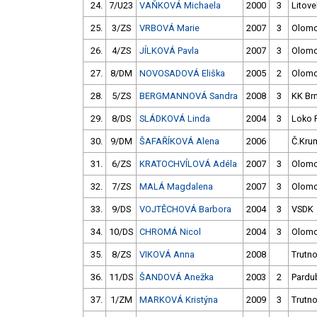
24.
7/U23
VAŇKOVÁ Michaela
2000
3
Litove
25.
3/ZS
VRBOVÁ Marie
2007
3
Olom
26.
4/ZS
JÍLKOVÁ Pavla
2007
3
Olom
27.
8/DM
NOVOSADOVÁ Eliška
2005
2
Olom
28.
5/ZS
BERGMANNOVÁ Sandra
2008
3
KK Br
29.
8/DS
SLÁDKOVÁ Linda
2004
3
Loko 
30.
9/DM
ŠAFAŘÍKOVÁ Alena
2006
Č.Krum
31.
6/ZS
KRATOCHVÍLOVÁ Adéla
2007
3
Olom
32.
7/ZS
MALÁ Magdalena
2007
3
Olom
33.
9/DS
VOJTĚCHOVÁ Barbora
2004
3
VSDK
34.
10/DS
CHROMÁ Nicol
2004
3
Olom
35.
8/ZS
VIKOVÁ Anna
2008
Trutn
36.
11/DS
ŠANDOVÁ Anežka
2003
2
Pardu
37.
1/ZM
MARKOVÁ Kristýna
2009
3
Trutn