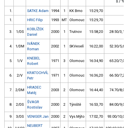
s / %
1.
SATKE Adam
1994
1
KK Brno
15:29,70
1.
HRIC Filip
1993
MT
Olomouc
15:29,70
KOBLÍŽEK
3.
1/DS
2000
1
Trutnov
15:58,20
28.50/3,1
Daniel
IVÁNEK
4.
1/DM
2002
1
SKVeselí
16:22,00
52.30/5,6
Roman
KNEBEL
5.
1/V
1971
3
Olomouc
16:34,90
65.20/7,0
Robert
KRATOCHVÍL
6.
2/V
1971
1
Olomouc
16:36,20
66.50/7,2
Petr
HRADEC
7.
2/DM
2003
2
Olomouc
16:44,40
74.70/8,0
Matěj
ŠVAGR
8.
2/DS
2000
2
Týniště
16:53,70
84.00/9,0
Rostislav
9.
3/DS
VENIGER Jan
2000
2
Vys.Mýto
17:02,70
93.00/10,0
NEUBERT