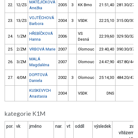
MATĚJÍČKOVÁ
22.
12/ZS
2005
3
KK Brno
21:51,40
281.30/27,3
Anežka
VOJTĚCHOVÁ
23.
13/ZS
2004
3
VSDK
22:25,10
315.00/30,6
Barbora
HŘEBÍČKOVÁ
VS
24.
1/ZM
2006
22:39,60
329.50/32,0
Hanna
Desná
25.
2/ZM
VRBOVÁ Marie
2007
Olomouc
23:40,40
390.30/37,9
MALÁ
26.
3/ZM
2007
Olomouc
24:47,90
457.80/44,4
Magdaléna
DOPITOVÁ
27.
4/DM
2002
3
Olomouc
25:14,30
484.20/47,0
Daniela
KUSKEVYCH
2004
VSDK
DNS
Anastasia
kategorie K1M
por.
vk
jméno
nar.
vt
oddíl
výsledek
za
vítězem