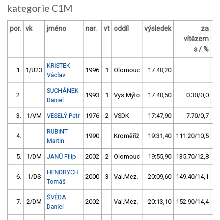
kategorie C1M
por.
vk
jméno
nar.
vt
oddíl
výsledek
za
b
vítězem
s / %
KRISTEK
1.
1/U23
1996
1
Olomouc
17:40,20
Václav
SUCHÁNEK
2.
1993
1
Vys.Mýto
17:40,50
0.30/0,0
Daniel
3.
1/VM
VESELÝ Petr
1976
2
VSDK
17:47,90
7.70/0,7
RUBINT
4.
1990
Kroměříž
19:31,40
111.20/10,5
Martin
5.
1/DM
JANŮ Filip
2002
2
Olomouc
19:55,90
135.70/12,8
HENDRYCH
6.
1/DS
2000
3
Val.Mez.
20:09,60
149.40/14,1
Tomáš
ŠVÉDA
7.
2/DM
2002
Val.Mez.
20:13,10
152.90/14,4
Daniel