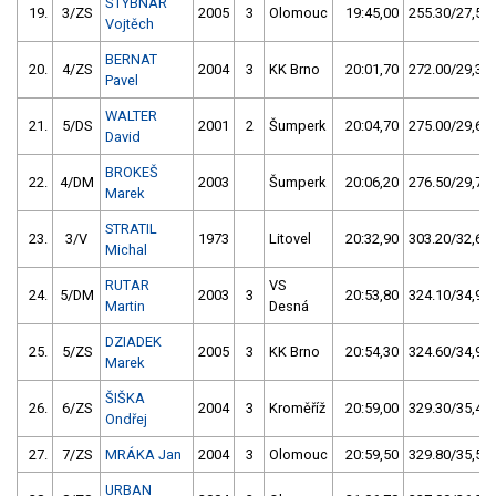
ŠTYBNAR
19.
3/ZS
2005
3
Olomouc
19:45,00
255.30/27,5
Vojtěch
BERNAT
20.
4/ZS
2004
3
KK Brno
20:01,70
272.00/29,3
Pavel
WALTER
21.
5/DS
2001
2
Šumperk
20:04,70
275.00/29,6
David
BROKEŠ
22.
4/DM
2003
Šumperk
20:06,20
276.50/29,7
Marek
STRATIL
23.
3/V
1973
Litovel
20:32,90
303.20/32,6
Michal
RUTAR
VS
24.
5/DM
2003
3
20:53,80
324.10/34,9
Martin
Desná
DZIADEK
25.
5/ZS
2005
3
KK Brno
20:54,30
324.60/34,9
Marek
ŠIŠKA
26.
6/ZS
2004
3
Kroměříž
20:59,00
329.30/35,4
Ondřej
27.
7/ZS
MRÁKA Jan
2004
3
Olomouc
20:59,50
329.80/35,5
URBAN