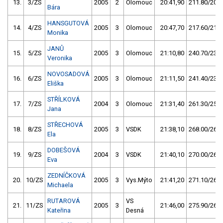
13.
3/ZS
2005
2
Olomouc
20:41,90
211.80/20,6
Bára
HANSGUTOVÁ
14.
4/ZS
2005
3
Olomouc
20:47,70
217.60/21,1
Monika
JANŮ
15.
5/ZS
2005
3
Olomouc
21:10,80
240.70/23,4
Veronika
NOVOSADOVÁ
16.
6/ZS
2005
3
Olomouc
21:11,50
241.40/23,4
Eliška
STŘÍLKOVÁ
17.
7/ZS
2004
3
Olomouc
21:31,40
261.30/25,4
Jana
STŘECHOVÁ
18.
8/ZS
2005
3
VSDK
21:38,10
268.00/26,0
Ela
DOBEŠOVÁ
19.
9/ZS
2004
3
VSDK
21:40,10
270.00/26,2
Eva
ZEDNÍČKOVÁ
20.
10/ZS
2005
3
Vys.Mýto
21:41,20
271.10/26,3
Michaela
RUTAROVÁ
VS
21.
11/ZS
2005
3
21:46,00
275.90/26,8
Kateřina
Desná