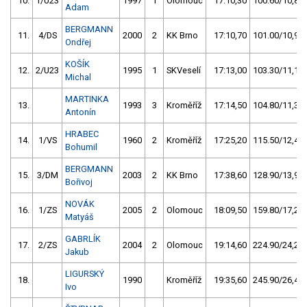
10.
1/U23
1997
1
Olomouc
17:10,30
100.60/10,8
Adam
BERGMANN
11.
4/DS
2000
2
KK Brno
17:10,70
101.00/10,9
Ondřej
KOŠÍK
12.
2/U23
1995
1
SKVeselí
17:13,00
103.30/11,1
Michal
MARTINKA
13.
1993
3
Kroměříž
17:14,50
104.80/11,3
Antonín
HRABEC
14.
1/VS
1960
2
Kroměříž
17:25,20
115.50/12,4
Bohumil
BERGMANN
15.
3/DM
2003
2
KK Brno
17:38,60
128.90/13,9
Bořivoj
NOVÁK
16.
1/ZS
2005
2
Olomouc
18:09,50
159.80/17,2
Matyáš
GABRLÍK
17.
2/ZS
2004
2
Olomouc
19:14,60
224.90/24,2
Jakub
LIGURSKÝ
18.
1990
Kroměříž
19:35,60
245.90/26,4
Ivo