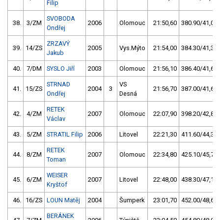
Filip
SVOBODA
38.
3/ZM
2006
Olomouc
21:50,60
380.90/41,0
Ondřej
ZRZAVÝ
39.
14/ZS
2005
Vys.Mýto
21:54,00
384.30/41,3
Jakub
40.
7/DM
SYSLO Jiří
2003
Olomouc
21:56,10
386.40/41,6
STRNAD
VS
41.
15/ZS
2004
3
21:56,70
387.00/41,6
Ondřej
Desná
RETEK
42.
4/ZM
2007
Olomouc
22:07,90
398.20/42,8
Václav
43.
5/ZM
STRATIL Filip
2006
Litovel
22:21,30
411.60/44,3
RETEK
44.
8/ZM
2007
Olomouc
22:34,80
425.10/45,7
Toman
WEISER
45.
6/ZM
2007
Litovel
22:48,00
438.30/47,1
Kryštof
46.
16/ZS
LOUN Matěj
2004
Šumperk
23:01,70
452.00/48,6
BERÁNEK