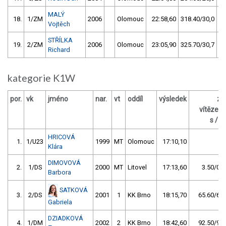
MALÝ
18.
1/ZM
2006
Olomouc
22:58,60
318.40/30,0
Vojtěch
STŘÍLKA
19.
2/ZM
2006
Olomouc
23:05,90
325.70/30,7
Richard
kategorie K1W
por.
vk
jméno
nar.
vt
oddíl
výsledek
za
vítězem
s / %
HRICOVÁ
1.
1/U23
1999
MT
Olomouc
17:10,10
Klára
DIMOVOVÁ
2.
1/DS
2000
MT
Litovel
17:13,60
3.50/0,3
Barbora
SATKOVÁ
3.
2/DS
2001
1
KK Brno
18:15,70
65.60/6,4
Gabriela
DZIADKOVÁ
4.
1/DM
2002
2
KK Brno
18:42,60
92.50/9,0