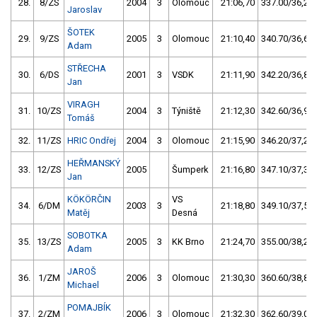
28.
8/ZS
2004
3
Olomouc
21:06,70
337.00/36,2
Jaroslav
ŠOTEK
29.
9/ZS
2005
3
Olomouc
21:10,40
340.70/36,6
Adam
STŘECHA
30.
6/DS
2001
3
VSDK
21:11,90
342.20/36,8
Jan
VIRAGH
31.
10/ZS
2004
3
Týniště
21:12,30
342.60/36,9
Tomáš
32.
11/ZS
HRIC Ondřej
2004
3
Olomouc
21:15,90
346.20/37,2
HEŘMANSKÝ
33.
12/ZS
2005
Šumperk
21:16,80
347.10/37,3
Jan
KÖKÖRČIN
VS
34.
6/DM
2003
3
21:18,80
349.10/37,5
Matěj
Desná
SOBOTKA
35.
13/ZS
2005
3
KK Brno
21:24,70
355.00/38,2
Adam
JAROŠ
36.
1/ZM
2006
3
Olomouc
21:30,30
360.60/38,8
Michael
POMAJBÍK
37.
2/ZM
2006
3
Olomouc
21:32,30
362.60/39,0