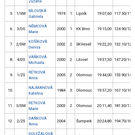
Zuzana
BÍLOVSKÁ
5.
1/VM
1974
1
Lipník
19:07,60
117.50/11,4
Gabriela
NĚMCOVÁ
6.
3/DS
2000
1
KK Brno
19:15,00
124.90/12,1
Marie
KOŠÍKOVÁ
7.
2/DM
2002
2
SKVeselí
19:22,20
132.10/12,8
Denisa
VAŇKOVÁ
8.
4/DS
2000
2
Litovel
19:37,30
147.20/14,3
Michaela
RETKOVÁ
9.
1/ZS
2005
2
Olomouc
19:44,00
153.90/14,9
Anna
NAJMANOVÁ
10.
1984
3
Olomouc
19:57,20
167.10/16,2
Kateřina
RETKOVÁ
11.
3/DM
2003
2
Olomouc
20:11,40
181.30/17,6
Marie
DAŇKOVÁ
12.
2/ZS
2004
Šumperk
20:24,80
194.70/18,9
Anna
DOLEŽALOVÁ