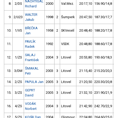
NACHTIGAL
8.
2/DS
2000
Val.Mez.
20:17,10
156.90/14,8
Richard
WALTER
9.
2/U23
1998
2
Šumperk
20:47,50
187.30/17,7
Jakub
BŘEČKA
10.
1/VS
1958
2
SKVeselí
20:48,40
188.20/17,8
Jan
PAVLÍK
11.
1992
VSDK
20:48,80
188.60/17,8
Radek
SALAJ
12.
1/ZS
2004
3
Litovel
20:53,80
193.60/18,3
František
ŠMAKAL
13.
3/DM
2003
3
Litovel
21:15,40
215.20/20,3
Petr
14.
2/ZS
PAPULA Jan
2005
3
Litovel
21:20,50
220.30/20,8
GEPRT
15.
3/ZS
2005
3
Litovel
21:32,10
231.90/21,9
David
VODÁK
16.
4/ZS
2004
3
Litovel
21:42,90
242.70/22,9
Norbert
17.
5/ZS
KOSÍK Dan
2004
Olomouc
22:04,80
264.60/25,0