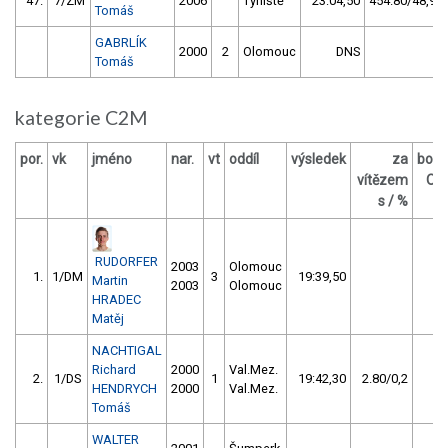
47.
7/ZM
2006
Týniště
23:04,50
454.80/48,9
Tomáš
GABRLÍK
2000
2
Olomouc
DNS
Tomáš
kategorie C2M
por.
vk
jméno
nar.
vt
oddíl
výsledek
za
body
vítězem
OM
s / %
RUDORFER
2003
Olomouc
1.
1/DM
3
19:39,50
9
Martin
2003
Olomouc
HRADEC
Matěj
NACHTIGAL
Richard
2000
Val.Mez.
2.
1/DS
1
19:42,30
2.80/0,2
1
HENDRYCH
2000
Val.Mez.
Tomáš
WALTER