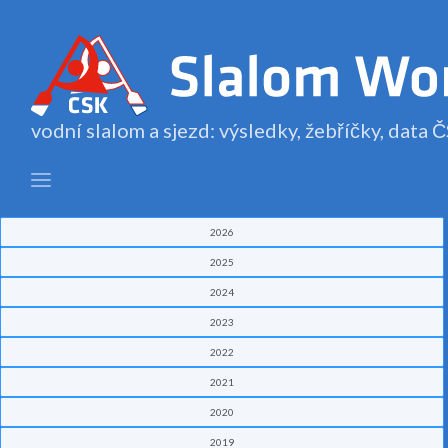
vodní slalom a sjezd: výsledky, žebříčky, data
2026
2025
2024
2023
2022
2021
2020
2019