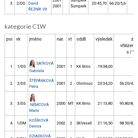
2001
Šumperk
3.
2/DS
David
20:45,70
66.20/5,6
0
2001
Šumperk
ŘEZNÍK Vít
kategorie C1W
por.
vk
jméno
nar.
vt
oddíl
výsledek
za
vítězem
s / %
SATKOVÁ
1.
1/DS
2001
1
KK Brno
19:38,00
Gabriela
ŠTĚPÁNKOVÁ
2.
2/DS
2001
2
Olomouc
20:34,20
56.20/4,8
Petra
3.
3/DS
2000
MT
KK Brno
21:13,80
95.80/8,1
NĚMCOVÁ
Marie
KOŠÍKOVÁ
4.
1/DM
2002
2
SKVeselí
21:16,50
98.50/8,4
Denisa
DZIADKOVÁ