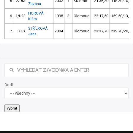
5.
2/DM
2002
1
KK Brno
21:36,20
118.20/10,0
Zuzana
HOROVÁ
6.
1/U23
1998
3
Olomouc
22:17,50
159.50/13,5
Klára
STŘÍLKOVÁ
7.
1/ZS
2004
Olomouc
23:37,70
239.70/20,3
Jana
Oddíl