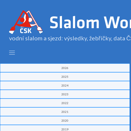
vodní slalom a sjezd: výsledky, žebříčky, data
2026
2025
2024
2023
2022
2021
2020
2019