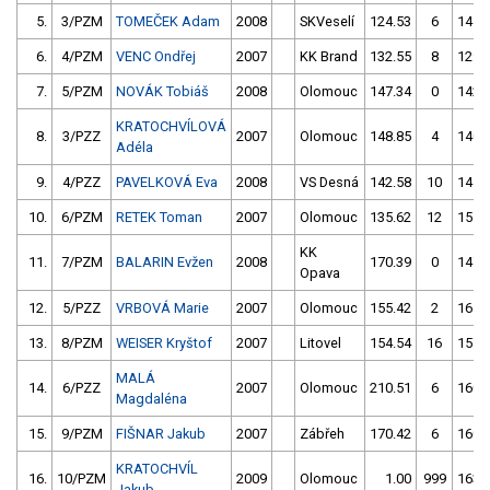
5.
3/PZM
TOMEČEK Adam
2008
SKVeselí
124.53
6
141.
6.
4/PZM
VENC Ondřej
2007
KK Brand
132.55
8
129.
7.
5/PZM
NOVÁK Tobiáš
2008
Olomouc
147.34
0
142.
KRATOCHVÍLOVÁ
8.
3/PZZ
2007
Olomouc
148.85
4
140.
Adéla
9.
4/PZZ
PAVELKOVÁ Eva
2008
VS Desná
142.58
10
141.
10.
6/PZM
RETEK Toman
2007
Olomouc
135.62
12
151.
KK
11.
7/PZM
BALARIN Evžen
2008
170.39
0
147.
Opava
12.
5/PZZ
VRBOVÁ Marie
2007
Olomouc
155.42
2
165.
13.
8/PZM
WEISER Kryštof
2007
Litovel
154.54
16
157.
MALÁ
14.
6/PZZ
2007
Olomouc
210.51
6
160.
Magdaléna
15.
9/PZM
FIŠNAR Jakub
2007
Zábřeh
170.42
6
160.
KRATOCHVÍL
16.
10/PZM
2009
Olomouc
1.00
999
163.
Jakub