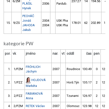
14.
6/ZM
237.27
14
194.56
4
PLÁŠIL
2006
Pardub.
Hynek
PECHÁČ
Jonáš
2004
USK Pha
15.
9/ZS
178.01
62
202.89
14
JAHODA
2004
USK Pha
Jakub
kategorie PW
por.
vk
jméno
nar.
vt
oddíl
čas
pen
č
FRÖHLICH
1.
1/PZM
2007
Roudnice
130.49
0
123.
Jáchym
HOJDOVÁ
2.
1/PZZ
2007
Horš.Týn
135.17
2
128.
Markéta
FABIANOVÁ
3.
2/PZZ
2007
Tzunami
126.97
2
128.
Anna
4.
2/PZM
RETEK Václav
2007
Olomouc
123.98
12
124.