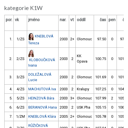
kategorie K1W
por.
vk
jméno
nar.
vt
oddíl
čas
pen
ča
KNEBLOVÁ
1.
1/ZS
2003
2+
Olomouc
97.50
0
97.4
Tereza
KK
2.
2/ZS
2003
2
100.75
0
101.1
KLOBOUČKOVÁ
Opava
Ivana
DOLEŽALOVÁ
3.
3/ZS
2003
2
Olomouc
101.69
0
101.2
Lucie
4.
4/ZS
MACHUTOVÁ Iva
2003
2
Kralupy
107.25
0
104.9
5.
5/ZS
HEINZOVÁ Bára
2003
3+
Olomouc
107.99
2
105.1
6.
6/ZS
BERANOVÁ Hana
2003
2
USK Pha
105.15
0
106.0
7.
1/ZM
KNEBLOVÁ Klára
2005
2+
Olomouc
105.78
0
105.8
RŮŽIČKOVÁ