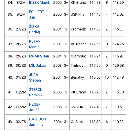
34.
8/ZM
BÍZEK Marek
2005
3+
KK Brand
114.78
8
113.29
POLLERT
35.
9/ZM
2005
3+
USK Pha
114.45
4
112.02
Jan
ŠIŠKA
36.
27/ZS
2004
3
Kroměříž
114.06
2
115.33
Ondřej
RUTAR
37.
28/ZS
2003
3
VS Desná
117.55
0
124.25
Martin
38.
29/ZS
MRÁKA Jan
2004
3+
Olomouc
115.94
2
116.93
39.
30/ZS
MÍL Jakub
2003
3+
Trutnov
117.95
0
129.58
JUDA
40.
31/ZS
2004
3+
Benátky
115.56
10
112.48
Štěpán
ŠTERCL
41.
10/ZM
2005
3
KK Brand
116.96
2
116.38
Dominik
HEGER
42.
11/ZM
2006
3
KVS HK
117.13
2
119.53
Jonáš
HAJDUCH
43.
32/ZS
2004
3+
Ot.Strak
113.39
6
110.22
1
Jaroslav