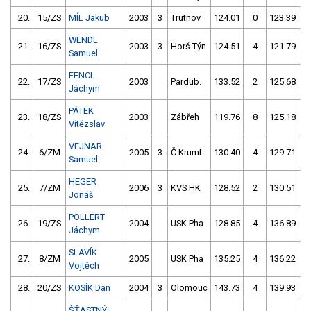
20.
15/ZS
MÍL Jakub
2003
3
Trutnov
124.01
0
123.39
WENDL
21.
16/ZS
2003
3
Horš.Týn
124.51
4
121.79
Samuel
FENCL
22.
17/ZS
2003
Pardub.
133.52
2
125.68
Jáchym
PÁTEK
23.
18/ZS
2003
Zábřeh
119.76
8
125.18
Vítězslav
VEJNAR
24.
6/ZM
2005
3
Č.Kruml.
130.40
4
129.71
Samuel
HEGER
25.
7/ZM
2006
3
KVS HK
128.52
2
130.51
Jonáš
POLLERT
26.
19/ZS
2004
USK Pha
128.85
4
136.89
Jáchym
SLAVÍK
27.
8/ZM
2005
USK Pha
135.25
4
136.22
Vojtěch
28.
20/ZS
KOSÍK Dan
2004
3
Olomouc
143.73
4
139.93
ŠŤASTNÝ