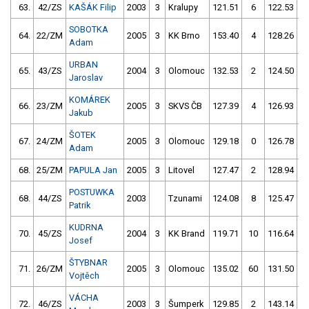
63.
42/ZS
KAŠÁK Filip
2003
3
Kralupy
121.51
6
122.53
SOBOTKA
64.
22/ZM
2005
3
KK Brno
153.40
4
128.26
Adam
URBAN
65.
43/ZS
2004
3
Olomouc
132.53
2
124.50
Jaroslav
KOMÁREK
66.
23/ZM
2005
3
SKVS ČB
127.39
4
126.93
Jakub
ŠOTEK
67.
24/ZM
2005
3
Olomouc
129.18
0
126.78
1
Adam
68.
25/ZM
PAPULA Jan
2005
3
Litovel
127.47
2
128.94
POSTUWKA
68.
44/ZS
2003
Tzunami
124.08
8
125.47
Patrik
KUDRNA
70.
45/ZS
2004
3
KK Brand
119.71
10
116.64
5
Josef
ŠTYBNAR
71.
26/ZM
2005
3
Olomouc
135.02
60
131.50
Vojtěch
VÁCHA
72.
46/ZS
2003
3
Šumperk
129.85
2
143.14
5