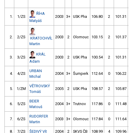
ŘÍHA
1.
1/ZS
2003
3+
USK Pha
106.80
2
101.31
Matyáš
2.
2/ZS
2003
2
Olomouc
103.15
2
101.37
KRATOCHVÍL
Martin
KRÁL
3.
3/ZS
2003
2
USK Pha
100.54
2
101.31
5
Adam
URBAN
4.
4/ZS
2004
3+
Šumperk
112.64
0
106.22
Michal
VĚTROVSKÝ
5.
1/ZM
2005
2
USK Pha
108.57
2
105.87
Tomáš
BEIER
6.
5/ZS
2004
3+
Trutnov
117.86
0
111.48
Matouš
RUDORFER
7.
6/ZS
2003
3+
Olomouc
117.84
0
111.64
Martin
8.
7/ZS
ŠEDIVÝ Vít
2004
2
SKVS ČB
108.99
4
109.96