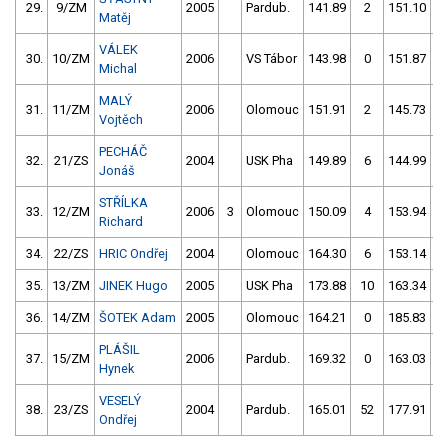
29.
9/ZM
2005
Pardub.
141.89
2
151.10
Matěj
VÁLEK
30.
10/ZM
2006
VS Tábor
143.98
0
151.87
Michal
MALÝ
31.
11/ZM
2006
Olomouc
151.91
2
145.73
Vojtěch
PECHÁČ
32.
21/ZS
2004
USK Pha
149.89
6
144.99
Jonáš
STŘÍLKA
33.
12/ZM
2006
3
Olomouc
150.09
4
153.94
Richard
34.
22/ZS
HRIC Ondřej
2004
Olomouc
164.30
6
153.14
35.
13/ZM
JINEK Hugo
2005
USK Pha
173.88
10
163.34
36.
14/ZM
ŠOTEK Adam
2005
Olomouc
164.21
0
185.83
PLÁŠIL
37.
15/ZM
2006
Pardub.
169.32
0
163.03
Hynek
VESELÝ
38.
23/ZS
2004
Pardub.
165.01
52
177.91
Ondřej