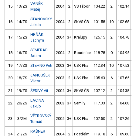
VANĚK
15.
13/ZS
2004
2
VS Tábor
104.22
2
102.14
Matěj
STANOVSKÝ
16.
14/ZS
2004
2
SKVS ČB
101.58
10
102.68
Jakub
HRŇÁK
17.
15/ZS
2004
3+
Kralupy
126.15
2
104.78
Jáchym
SEMERÁD
18.
16/ZS
2004
2
Roudnice
118.78
0
104.95
Adam
19.
17/ZS
STEHNO Petr
2003
3+
USK Pha
112.34
10
107.53
JANOUŠEK
20.
18/ZS
2003
2
USK Pha
105.63
6
107.65
Viktor
21.
19/ZS
ŠEDIVÝ Vít
2004
3+
SKVS ČB
107.12
2
104.38
LACINA
22.
20/ZS
2003
3+
Semily
117.33
2
104.68
Jakub
VĚTROVSKÝ
23.
3/ZM
2005
3+
USK Pha
107.50
2
107.26
Tomáš
RAŠNER
24.
21/ZS
2004
2
Postřelm
119.18
6
109.60