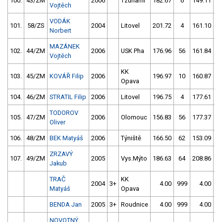
100.
43/ZM
2006
Tzunami
182.67
6
149.11
1
Vojtěch
VODÁK
101.
58/ZS
2004
Litovel
201.72
4
161.10
Norbert
MAZÁNEK
102.
44/ZM
2006
USK Pha
176.96
56
161.84
Vojtěch
KK
103.
45/ZM
KOVÁŘ Filip
2006
196.97
10
160.87
1
Opava
104.
46/ZM
STRATIL Filip
2006
Litovel
196.75
4
177.61
TODOROV
105.
47/ZM
2006
Olomouc
156.83
56
177.37
1
Oliver
106.
48/ZM
BEK Matyáš
2006
Týniště
166.50
62
153.09
6
ZRZAVÝ
107.
49/ZM
2005
Vys.Mýto
186.63
64
208.86
6
Jakub
TRAČ
KK
2004
3+
4.00
999
4.00
9
Matyáš
Opava
BENDA Jan
2005
3+
Roudnice
4.00
999
4.00
9
NOVOTNÝ