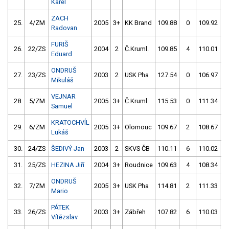
Karel
ZACH
25.
4/ZM
2005
3+
KK Brand
109.88
0
109.92
Radovan
FURIŠ
26.
22/ZS
2004
2
Č.Kruml.
109.85
4
110.01
Eduard
ONDRUŠ
27.
23/ZS
2003
2
USK Pha
127.54
0
106.97
Mikuláš
VEJNAR
28.
5/ZM
2005
3+
Č.Kruml.
115.53
0
111.34
Samuel
KRATOCHVÍL
29.
6/ZM
2005
3+
Olomouc
109.67
2
108.67
Lukáš
30.
24/ZS
ŠEDIVÝ Jan
2003
2
SKVS ČB
110.11
6
110.02
31.
25/ZS
HEZINA Jiří
2004
3+
Roudnice
109.63
4
108.34
ONDRUŠ
32.
7/ZM
2005
3+
USK Pha
114.81
2
111.33
Mario
PÁTEK
33.
26/ZS
2003
3+
Zábřeh
107.82
6
110.03
1
Vítězslav