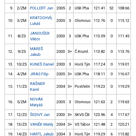
9.
2/ZM
POLLERT Jan
2005
2
USK Pha
121.41
52
108.66
KRATOCHVÍL
10.
3/ZM
2005
3
Olomouc
112.76
0
115.12
Lukáš
JANOUŠEK
11.
8/ZS
2003
3
USK Pha
113.09
0
111.45
Viktor
MAREŠ
12.
9/ZS
2003
3+
Č.Kruml.
113.82
0
113.76
Jakub
13.
10/ZS
KUNEŠ Daniel
2003
3
Horš.Týn
117.24
0
119.01
14.
4/ZM
JIRAS Filip
2005
3+
USK Pha
118.11
0
116.67
RAŠNER
15.
11/ZS
2004
3+
Postřelm
119.23
0
119.29
Karel
NOVÁK
16.
5/ZM
2005
3
Olomouc
121.63
2
119.63
Matyáš
17.
12/ZS
ŠEDIVÝ Jan
2003
3+
SKVS ČB
123.96
4
117.67
18.
13/ZS
VANĚK Matěj
2004
3+
VS Tábor
121.48
2
120.21
19.
14/ZS
HARTL Jakub
2004
3
Horš.Týn
119.29
6
115.82