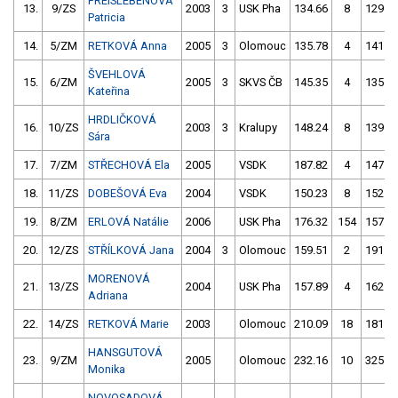
FREISLEBENOVÁ
13.
9/ZS
2003
3
USK Pha
134.66
8
129.5
Patricia
14.
5/ZM
RETKOVÁ Anna
2005
3
Olomouc
135.78
4
141.9
ŠVEHLOVÁ
15.
6/ZM
2005
3
SKVS ČB
145.35
4
135.8
Kateřina
HRDLIČKOVÁ
16.
10/ZS
2003
3
Kralupy
148.24
8
139.7
Sára
17.
7/ZM
STŘECHOVÁ Ela
2005
VSDK
187.82
4
147.6
18.
11/ZS
DOBEŠOVÁ Eva
2004
VSDK
150.23
8
152.1
19.
8/ZM
ERLOVÁ Natálie
2006
USK Pha
176.32
154
157.2
20.
12/ZS
STŘÍLKOVÁ Jana
2004
3
Olomouc
159.51
2
191.2
MORENOVÁ
21.
13/ZS
2004
USK Pha
157.89
4
162.0
Adriana
22.
14/ZS
RETKOVÁ Marie
2003
Olomouc
210.09
18
181.9
HANSGUTOVÁ
23.
9/ZM
2005
Olomouc
232.16
10
325.2
Monika
NOVOSADOVÁ