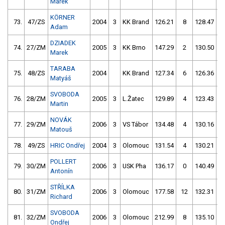
Marek
KÖRNER
73.
47/ZS
2004
3
KK Brand
126.21
8
128.47
Adam
DZIADEK
74.
27/ZM
2005
3
KK Brno
147.29
2
130.50
Marek
TARABA
75.
48/ZS
2004
KK Brand
127.34
6
126.36
Matyáš
SVOBODA
76.
28/ZM
2005
3
L.Žatec
129.89
4
123.43
1
Martin
NOVÁK
77.
29/ZM
2006
3
VS Tábor
134.48
4
130.16
Matouš
78.
49/ZS
HRIC Ondřej
2004
3
Olomouc
131.54
4
130.21
POLLERT
79.
30/ZM
2006
3
USK Pha
136.17
0
140.49
Antonín
STŘÍLKA
80.
31/ZM
2006
3
Olomouc
177.58
12
132.31
Richard
SVOBODA
81.
32/ZM
2006
3
Olomouc
212.99
8
135.10
Ondřej