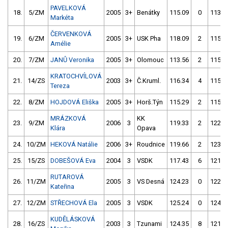
PAVELKOVÁ
18.
5/ZM
2005
3+
Benátky
115.09
0
113.4
Markéta
ČERVENKOVÁ
19.
6/ZM
2005
3+
USK Pha
118.09
2
115.2
Amélie
20.
7/ZM
JANŮ Veronika
2005
3+
Olomouc
113.56
2
115.4
KRATOCHVÍLOVÁ
21.
14/ZS
2003
3+
Č.Kruml.
116.34
4
115.2
Tereza
22.
8/ZM
HOJDOVÁ Eliška
2005
3+
Horš.Týn
115.29
2
115.6
MRÁZKOVÁ
KK
23.
9/ZM
2006
3
119.33
2
122.3
Klára
Opava
24.
10/ZM
HEKOVÁ Natálie
2006
3+
Roudnice
119.66
2
123.2
25.
15/ZS
DOBEŠOVÁ Eva
2004
3
VSDK
117.43
6
121.9
RUTAROVÁ
26.
11/ZM
2005
3
VS Desná
124.23
0
122.5
Kateřina
27.
12/ZM
STŘECHOVÁ Ela
2005
3
VSDK
125.24
0
124.3
KUDĚLÁSKOVÁ
28.
16/ZS
2003
3
Tzunami
124.35
8
121.4