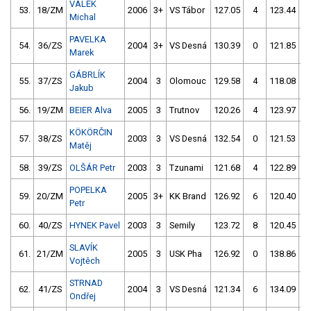
VÁLEK
53.
18/ZM
2006
3+
VS Tábor
127.05
4
123.44
Michal
PAVELKA
54.
36/ZS
2004
3+
VS Desná
130.39
0
121.85
Marek
GÁBRLÍK
55.
37/ZS
2004
3
Olomouc
129.58
4
118.08
Jakub
56.
19/ZM
BEIER Alva
2005
3
Trutnov
120.26
4
123.97
KÖKÖRČIN
57.
38/ZS
2003
3
VS Desná
132.54
0
121.53
Matěj
58.
39/ZS
OLŠÁR Petr
2003
3
Tzunami
121.68
4
122.89
POPELKA
59.
20/ZM
2005
3+
KK Brand
126.92
6
120.40
Petr
60.
40/ZS
HYNEK Pavel
2003
3
Semily
123.72
8
120.45
SLAVÍK
61.
21/ZM
2005
3
USK Pha
126.92
0
138.86
1
Vojtěch
STRNAD
62.
41/ZS
2004
3
VS Desná
121.34
6
134.09
1
Ondřej