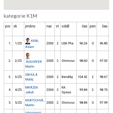
kategorie K1M
por.
vk
jméno
nar.
vt
oddíl
čas
pen
čas
p
KRÁL
1.
1/ZS
2003
2
USK Pha
96.26
0
96.80
Adam
2.
2/ZS
2003
2
Olomouc
98.60
0
97.03
RUDORFER
Martin
SAHULA
3.
3/ZS
2003
2
Benátky
104.42
2
98.67
Matěj
MRÁZEK
KK
4.
4/ZS
2004
2
99.84
2
98.70
Jakub
Opava
KRATOCHVÍL
5.
5/ZS
2003
2
Olomouc
98.84
0
97.99
Martin