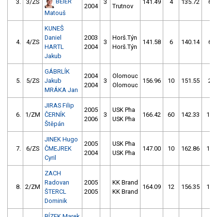
BEIER
3.
3/ZS
3
141.49
4
135.72
6
2004
Trutnov
Matouš
KUNEŠ
Daniel
2003
Horš.Týn
4.
4/ZS
3
141.58
6
140.14
6
HARTL
2004
Horš.Týn
Jakub
GÁBRLÍK
2004
Olomouc
5.
5/ZS
Jakub
3
156.96
10
151.55
2
2004
Olomouc
MRÁKA Jan
JIRAS Filip
2005
USK Pha
6.
1/ZM
ČERNÍK
3
166.42
60
142.33
12
2006
USK Pha
Štěpán
JINEK Hugo
2005
USK Pha
7.
6/ZS
ČMEJREK
147.00
10
162.86
10
2004
USK Pha
Cyril
ZACH
Radovan
2005
KK Brand
8.
2/ZM
164.09
12
156.35
10
ŠTERCL
2005
KK Brand
Dominik
BÍZEK Marek