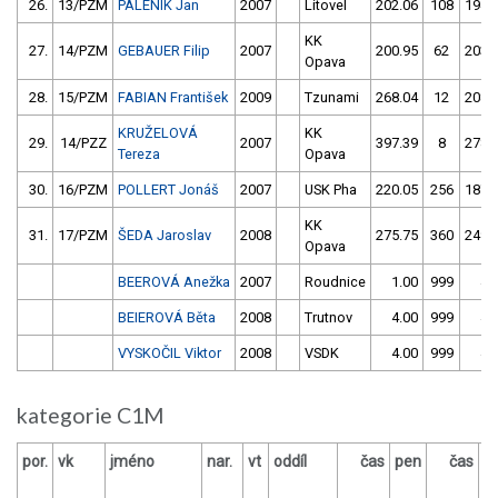
26.
13/PZM
PÁLENÍK Jan
2007
Litovel
202.06
108
194.
KK
27.
14/PZM
GEBAUER Filip
2007
200.95
62
203.
Opava
28.
15/PZM
FABIAN František
2009
Tzunami
268.04
12
208.
KRUŽELOVÁ
KK
29.
14/PZZ
2007
397.39
8
278.
Tereza
Opava
30.
16/PZM
POLLERT Jonáš
2007
USK Pha
220.05
256
187.
KK
31.
17/PZM
ŠEDA Jaroslav
2008
275.75
360
249.
Opava
BEEROVÁ Anežka
2007
Roudnice
1.00
999
4.
BEIEROVÁ Běta
2008
Trutnov
4.00
999
4.
VYSKOČIL Viktor
2008
VSDK
4.00
999
4.
kategorie C1M
por.
vk
jméno
nar.
vt
oddíl
čas
pen
čas
p