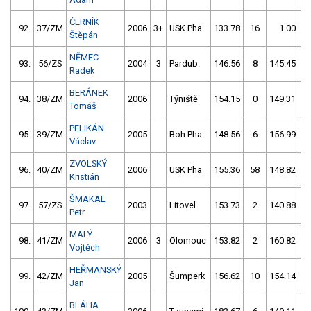
ČERNÍK
92.
37/ZM
2006
3+
USK Pha
133.78
16
1.00
9
Štěpán
NĚMEC
93.
56/ZS
2004
3
Pardub.
146.56
8
145.45
Radek
BERÁNEK
94.
38/ZM
2006
Týniště
154.15
0
149.31
Tomáš
PELIKÁN
95.
39/ZM
2005
Boh.Pha
148.56
6
156.99
1
Václav
ZVOLSKÝ
96.
40/ZM
2006
USK Pha
155.36
58
148.82
Kristián
ŠMAKAL
97.
57/ZS
2003
Litovel
153.73
2
140.88
1
Petr
MALÝ
98.
41/ZM
2006
3
Olomouc
153.82
2
160.82
Vojtěch
HEŘMANSKÝ
99.
42/ZM
2005
Šumperk
156.62
10
154.14
Jan
BLÁHA