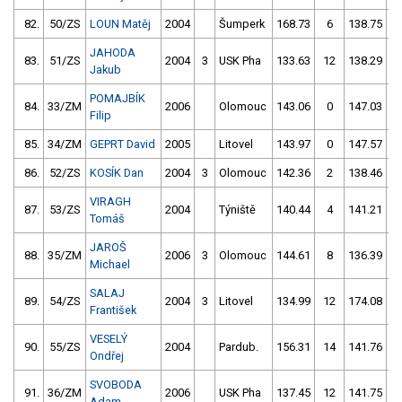
82.
50/ZS
LOUN Matěj
2004
Šumperk
168.73
6
138.75
JAHODA
83.
51/ZS
2004
3
USK Pha
133.63
12
138.29
Jakub
POMAJBÍK
84.
33/ZM
2006
Olomouc
143.06
0
147.03
1
Filip
85.
34/ZM
GEPRT David
2005
Litovel
143.97
0
147.57
1
86.
52/ZS
KOSÍK Dan
2004
3
Olomouc
142.36
2
138.46
VIRAGH
87.
53/ZS
2004
Týniště
140.44
4
141.21
Tomáš
JAROŠ
88.
35/ZM
2006
3
Olomouc
144.61
8
136.39
1
Michael
SALAJ
89.
54/ZS
2004
3
Litovel
134.99
12
174.08
František
VESELÝ
90.
55/ZS
2004
Pardub.
156.31
14
141.76
Ondřej
SVOBODA
91.
36/ZM
2006
USK Pha
137.45
12
141.75
6
Adam