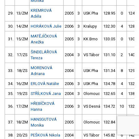
Monika
KREMROVÁ
29.
13/ZM
2005
3
USK Pha
128.95
0
124.8
Adéla
30.
14/ZM
HORÁKOVÁ Julie
2006
3
Kralupy
132.30
4
128.6
MATĚJÍČKOVÁ
31.
15/ZM
2005
3
KK Brno
133.05
0
130.9
Anežka
ŠINDELÁŘOVÁ
32.
17/ZS
2004
3
VS Tábor
131.10
2
140.7
Tereza
MORENOVÁ
33.
18/ZS
2004
USK Pha
131.34
8
129.8
Adriana
34.
16/ZM
ERLOVÁ Natálie
2006
3
USK Pha
134.78
4
132.0
35.
19/ZS
STŘÍLKOVÁ Jana
2004
3
Olomouc
132.65
4
138.0
HŘEBÍČKOVÁ
36.
17/ZM
2006
3
VS Desná
134.72
10
132.8
Hanna
HANSGUTOVÁ
37.
18/ZM
2005
Olomouc
132.84
10
132.9
Monika
38.
20/ZS
PEŠKOVÁ Nikola
2004
VS Tábor
145.82
6
142.4