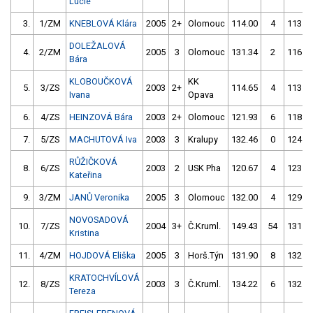
Lucie
3.
1/ZM
KNEBLOVÁ Klára
2005
2+
Olomouc
114.00
4
113.8
DOLEŽALOVÁ
4.
2/ZM
2005
3
Olomouc
131.34
2
116.7
Bára
KLOBOUČKOVÁ
KK
5.
3/ZS
2003
2+
114.65
4
113.5
Ivana
Opava
6.
4/ZS
HEINZOVÁ Bára
2003
2+
Olomouc
121.93
6
118.7
7.
5/ZS
MACHUTOVÁ Iva
2003
3
Kralupy
132.46
0
124.1
RŮŽIČKOVÁ
8.
6/ZS
2003
2
USK Pha
120.67
4
123.1
Kateřina
9.
3/ZM
JANŮ Veronika
2005
3
Olomouc
132.00
4
129.0
NOVOSADOVÁ
10.
7/ZS
2004
3+
Č.Kruml.
149.43
54
131.8
Kristina
11.
4/ZM
HOJDOVÁ Eliška
2005
3
Horš.Týn
131.90
8
132.8
KRATOCHVÍLOVÁ
12.
8/ZS
2003
3
Č.Kruml.
134.22
6
132.0
Tereza