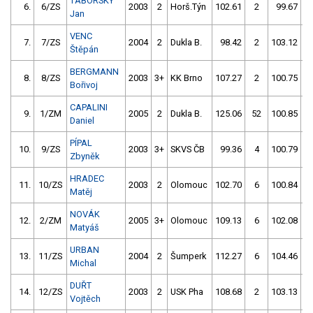
TÁBORSKÝ
6.
6/ZS
2003
2
Horš.Týn
102.61
2
99.67
Jan
VENC
7.
7/ZS
2004
2
Dukla B.
98.42
2
103.12
Štěpán
BERGMANN
8.
8/ZS
2003
3+
KK Brno
107.27
2
100.75
Bořivoj
CAPALINI
9.
1/ZM
2005
2
Dukla B.
125.06
52
100.85
Daniel
PÍPAL
10.
9/ZS
2003
3+
SKVS ČB
99.36
4
100.79
Zbyněk
HRADEC
11.
10/ZS
2003
2
Olomouc
102.70
6
100.84
Matěj
NOVÁK
12.
2/ZM
2005
3+
Olomouc
109.13
6
102.08
Matyáš
URBAN
13.
11/ZS
2004
2
Šumperk
112.27
6
104.46
Michal
DUŘT
14.
12/ZS
2003
2
USK Pha
108.68
2
103.13
Vojtěch