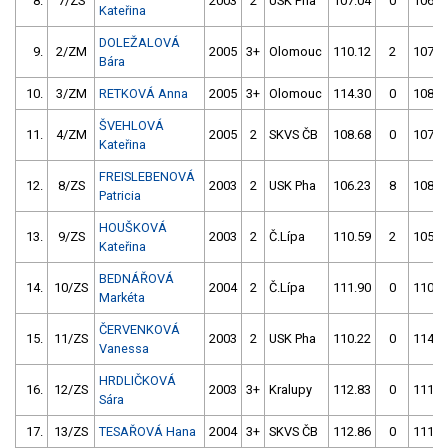
8.
7/ZS
2003
2
USK Pha
107.04
0
106.1
Kateřina
DOLEŽALOVÁ
9.
2/ZM
2005
3+
Olomouc
110.12
2
107.7
Bára
10.
3/ZM
RETKOVÁ Anna
2005
3+
Olomouc
114.30
0
108.2
ŠVEHLOVÁ
11.
4/ZM
2005
2
SKVS ČB
108.68
0
107.6
Kateřina
FREISLEBENOVÁ
12.
8/ZS
2003
2
USK Pha
106.23
8
108.8
Patricia
HOUŠKOVÁ
13.
9/ZS
2003
2
Č.Lípa
110.59
2
105.3
Kateřina
BEDNÁŘOVÁ
14.
10/ZS
2004
2
Č.Lípa
111.90
0
110.1
Markéta
ČERVENKOVÁ
15.
11/ZS
2003
2
USK Pha
110.22
0
114.7
Vanessa
HRDLIČKOVÁ
16.
12/ZS
2003
3+
Kralupy
112.83
0
111.1
Sára
17.
13/ZS
TESAŘOVÁ Hana
2004
3+
SKVS ČB
112.86
0
111.9