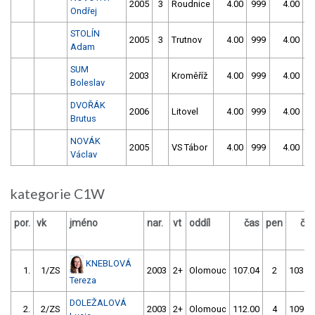
2005
3
Roudnice
4.00
999
4.00
9
Ondřej
STOLÍN
2005
3
Trutnov
4.00
999
4.00
9
Adam
SUM
2003
Kroměříž
4.00
999
4.00
9
Boleslav
DVOŘÁK
2006
Litovel
4.00
999
4.00
9
Brutus
NOVÁK
2005
VS Tábor
4.00
999
4.00
9
Václav
kategorie C1W
por.
vk
jméno
nar.
vt
oddíl
čas
pen
ča
KNEBLOVÁ
1.
1/ZS
2003
2+
Olomouc
107.04
2
103.5
Tereza
DOLEŽALOVÁ
2.
2/ZS
2003
2+
Olomouc
112.00
4
109.5