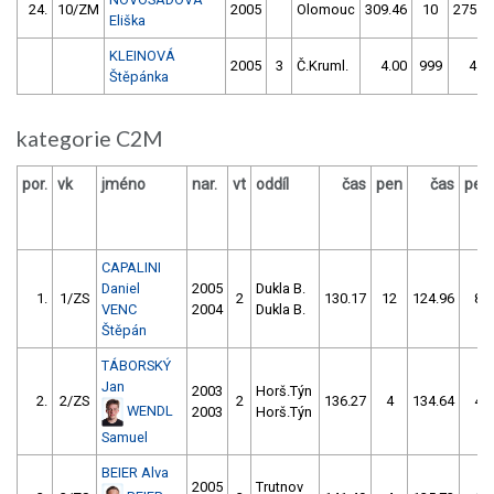
24.
10/ZM
2005
Olomouc
309.46
10
275.7
Eliška
KLEINOVÁ
2005
3
Č.Kruml.
4.00
999
4.0
Štěpánka
kategorie C2M
por.
vk
jméno
nar.
vt
oddíl
čas
pen
čas
pen
CAPALINI
Daniel
2005
Dukla B.
1.
1/ZS
2
130.17
12
124.96
8
VENC
2004
Dukla B.
Štěpán
TÁBORSKÝ
Jan
2003
Horš.Týn
2.
2/ZS
2
136.27
4
134.64
4
WENDL
2003
Horš.Týn
Samuel
BEIER Alva
2005
Trutnov