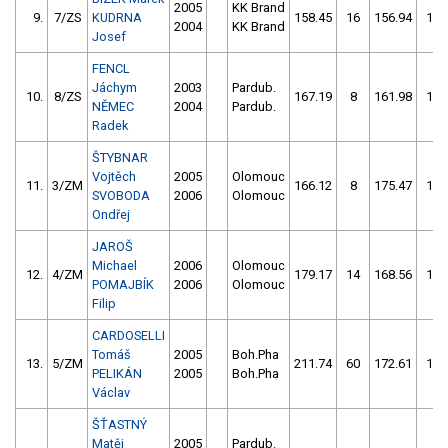
2005
KK Brand
9.
7/ZS
KUDRNA
158.45
16
156.94
12
2004
KK Brand
Josef
FENCL
Jáchym
2003
Pardub.
10.
8/ZS
167.19
8
161.98
12
NĚMEC
2004
Pardub.
Radek
ŠTYBNAR
Vojtěch
2005
Olomouc
11.
3/ZM
166.12
8
175.47
14
SVOBODA
2006
Olomouc
Ondřej
JAROŠ
Michael
2006
Olomouc
12.
4/ZM
179.17
14
168.56
10
POMAJBÍK
2006
Olomouc
Filip
CARDOSELLI
Tomáš
2005
Boh.Pha
13.
5/ZM
211.74
60
172.61
14
PELIKÁN
2005
Boh.Pha
Václav
ŠŤASTNÝ
Matěj
2005
Pardub.