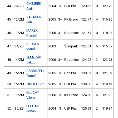
ČMEJREK
44.
33/ZS
2004
3
USK Pha
120.35
0
123.78
Cyril
VALÁŠEK
45.
12/ZM
2005
3+
KK Brand
122.74
4
116.36
Jan
MAREK
46.
13/ZM
2006
3+
Roudnice
121.64
0
118.92
Kryštof
BROKEŠ
47.
34/ZS
2003
Šumperk
122.61
6
115.57
Marek
SEMERÁD
48.
14/ZM
2006
3+
Roudnice
124.92
2
122.73
Jakub
CARDOSELLI
49.
15/ZM
2005
3
Boh.Pha
130.09
8
121.03
Tomáš
50.
16/ZM
JINEK Hugo
2005
3
USK Pha
139.08
4
119.13
HLUCHÝ
51.
17/ZM
2006
3
KK Brand
124.68
6
121.29
Vilém
PECHÁČ
52.
35/ZS
2004
3
USK Pha
125.93
2
119.34
Jonáš