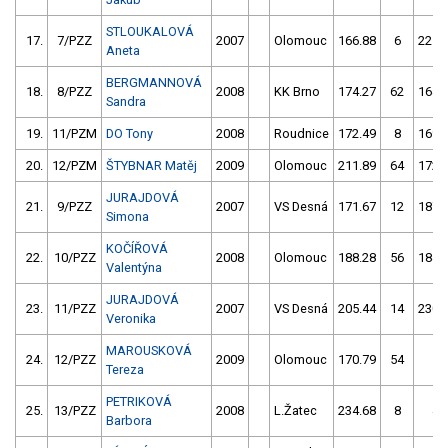
STLOUKALOVÁ
17.
7/PZZ
2007
Olomouc
166.88
6
225.
Aneta
BERGMANNOVÁ
18.
8/PZZ
2008
KK Brno
174.27
62
164.
Sandra
19.
11/PZM
DO Tony
2008
Roudnice
172.49
8
169.
20.
12/PZM
ŠTYBNAR Matěj
2009
Olomouc
211.89
64
172.
JURAJDOVÁ
21.
9/PZZ
2007
VS Desná
171.67
12
187.
Simona
KOČÍŘOVÁ
22.
10/PZZ
2008
Olomouc
188.28
56
184.
Valentýna
JURAJDOVÁ
23.
11/PZZ
2007
VS Desná
205.44
14
230.
Veronika
MAROUSKOVÁ
24.
12/PZZ
2009
Olomouc
170.79
54
1.
Tereza
PETRIKOVÁ
25.
13/PZZ
2008
L.Žatec
234.68
8
4.
Barbora