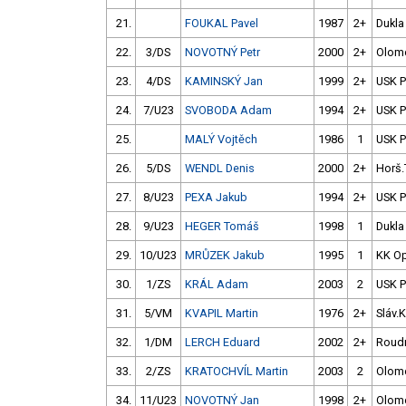
21.
FOUKAL Pavel
1987
2+
Dukla
22.
3/DS
NOVOTNÝ Petr
2000
2+
Olom
23.
4/DS
KAMINSKÝ Jan
1999
2+
USK 
24.
7/U23
SVOBODA Adam
1994
2+
USK 
25.
MALÝ Vojtěch
1986
1
USK 
26.
5/DS
WENDL Denis
2000
2+
Horš.
27.
8/U23
PEXA Jakub
1994
2+
USK 
28.
9/U23
HEGER Tomáš
1998
1
Dukla
29.
10/U23
MRŮZEK Jakub
1995
1
KK O
30.
1/ZS
KRÁL Adam
2003
2
USK 
31.
5/VM
KVAPIL Martin
1976
2+
Sláv.
32.
1/DM
LERCH Eduard
2002
2+
Roud
33.
2/ZS
KRATOCHVÍL Martin
2003
2
Olom
34.
11/U23
NOVOTNÝ Jan
1998
2+
Olom