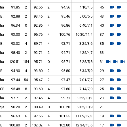
Pha
91.85
2
92.56
2
94.56
4.10/4,5
46
 B.
92.88
2
93.46
2
95.46
5.00/5,5
43
Pha
96.34
0
92.86
4
96.86
6.40/7,1
40
Pha
93.00
2
96.76
4
100.76
10.30/11,4
37
 B.
93.02
4
89.71
4
93.71
3.25/3,6
35
Pha
98.40
2
92.71
2
94.71
4.25/4,7
33
Pha
120.51
154
95.71
0
95.71
5.25/5,8
31
 B.
94.90
4
93.80
2
95.80
5.34/5,9
29
Pha
97.44
54
95.47
2
97.47
7.01/7,7
27
 ČB
95.48
8
93.60
4
97.60
7.14/7,9
25
Pha
97.71
2
97.46
4
99.71
9.25/10,2
23
oja
98.28
2
108.49
0
100.28
9.82/10,9
21
 B.
96.63
6
97.55
4
101.55
11.09/12,3
19
 B.
100.80
2
102.02
4
102.80
12.34/13,6
17