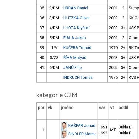
35.
2/DM
URBAN Daniel
2001
2
Šump
36.
3/DM
ULITZKA Oliver
2002
2
KK O
37.
4/DM
LHOTA Kryštof
2002
3+
USK 
38.
5/DM
FIALA Jakub
2001
2
Olom
39.
1/V
KUČERA Tomáš
1970
2+
RK Tr
40.
3/ZS
ŘÍHA Matyáš
2003
3+
USK 
41.
6/DM
JANŮ Filip
2002
3+
Olom
INDRUCH Tomáš
1976
2+
KVS 
kategorie C2M
por.
vk
jméno
nar.
vt
oddíl
KAŠPAR Jonáš
1991
Dukla B.
1.
MT
1992
Dukla B.
ŠINDLER Marek