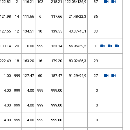
122.82
2
116.21
102
218.21
122.03/126,9
37
121.98
14
111.66
6
117.66
21.48/22,3
35
127.55
12
134.51
10
139.55
43.37/45,1
33
133.14
20
0.00
999
153.14
56.96/59,2
31
222.49
18
163.20
16
179.20
83.02/86,3
29
1.00
999
127.47
60
187.47
91.29/94,9
27
4.00
999
4.00
999
999.00
0
4.00
999
4.00
999
999.00
0
4.00
999
4.00
999
999.00
0