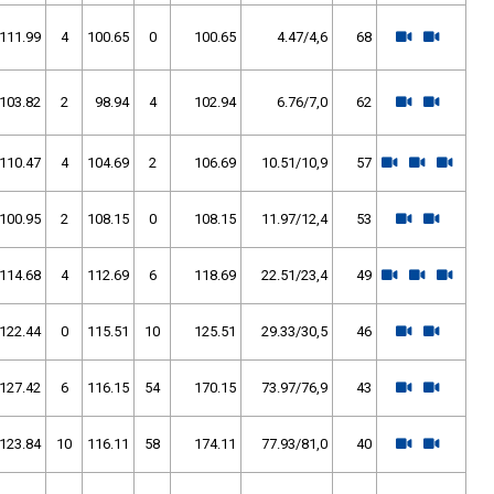
111.99
4
100.65
0
100.65
4.47/4,6
68
103.82
2
98.94
4
102.94
6.76/7,0
62
110.47
4
104.69
2
106.69
10.51/10,9
57
100.95
2
108.15
0
108.15
11.97/12,4
53
114.68
4
112.69
6
118.69
22.51/23,4
49
122.44
0
115.51
10
125.51
29.33/30,5
46
127.42
6
116.15
54
170.15
73.97/76,9
43
123.84
10
116.11
58
174.11
77.93/81,0
40