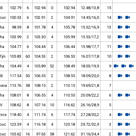
 B.
102.79
6
102.94
0
102.94
12.48/13,8
15
ouc
100.53
6
102.91
2
104.91
14.45/16,0
14
Pha
98.59
8
101.78
4
105.78
15.32/16,9
13
Pha
103.99
2
103.30
4
105.99
15.53/17,2
12
Pha
104.77
6
104.44
2
106.44
15.98/17,7
11
Týn
105.83
60
104.53
2
106.53
16.07/17,8
10
Pha
104.49
4
105.89
52
108.49
18.03/19,9
9
 B.
117.54
50
106.55
2
108.55
18.09/20,0
8
pava
113.76
58
108.15
2
110.15
19.69/21,8
7
Pha
108.01
8
106.55
4
110.55
20.09/22,2
6
KV
108.62
8
107.16
10
116.62
26.16/28,9
5
nice
118.40
4
111.74
6
117.74
27.28/30,2
4
ouc
123.39
4
116.18
4
120.18
29.72/32,9
3
ouc
105.62
16
97.63
58
121.62
31.16/34,4
2