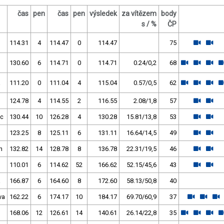
čas
pen
čas
pen
výsledek
za vítězem
body
s / %
ČP
114.31
4
114.47
0
114.47
75
130.60
6
114.71
0
114.71
0.24/0,2
68
a
111.20
0
111.04
4
115.04
0.57/0,5
62
124.78
4
114.55
2
116.55
2.08/1,8
57
c
130.44
10
126.28
4
130.28
15.81/13,8
53
123.25
8
125.11
6
131.11
16.64/14,5
49
n
132.82
14
128.78
8
136.78
22.31/19,5
46
110.01
6
114.62
52
166.62
52.15/45,6
43
a
166.87
6
164.60
8
172.60
58.13/50,8
40
va
162.22
6
174.17
10
184.17
69.70/60,9
37
168.06
12
126.61
14
140.61
26.14/22,8
35