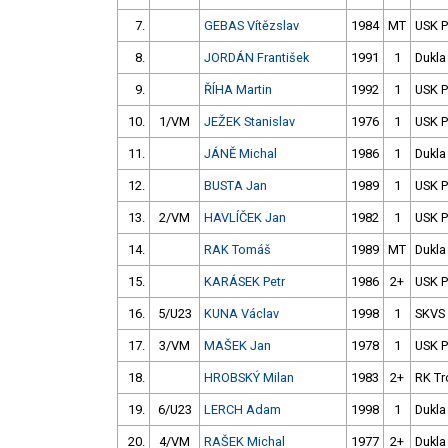
7.
GEBAS Vítězslav
1984
MT
USK 
8.
JORDÁN František
1991
1
Dukla
9.
ŘÍHA Martin
1992
1
USK 
10.
1/VM
JEŽEK Stanislav
1976
1
USK 
11.
JÁNĚ Michal
1986
1
Dukla
12.
BUSTA Jan
1989
1
USK 
13.
2/VM
HAVLÍČEK Jan
1982
1
USK 
14.
RAK Tomáš
1989
MT
Dukla
15.
KARÁSEK Petr
1986
2+
USK 
16.
5/U23
KUNA Václav
1998
1
SKVS
17.
3/VM
MAŠEK Jan
1978
1
USK 
18.
HROBSKÝ Milan
1983
2+
RK Tr
19.
6/U23
LERCH Adam
1998
1
Dukla
20.
4/VM
RAŠEK Michal
1977
2+
Dukla