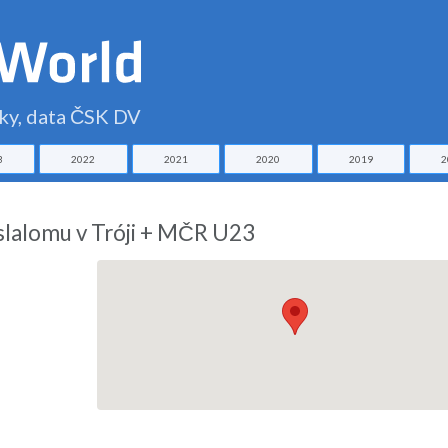
čky, data ČSK DV
3
2022
2021
2020
2019
2
slalomu v Tróji + MČR U23