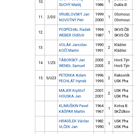
10.
1
SUCHÝ Matěj
1986
Dukla B.
VRUBLOVSKÝ Jan
1999
Olomouc
11.
2/DS
1
NOVOTNÝ Petr
2000
Olomouc
POSPÍCHAL Radek
1994
SKVS ČB
12.
1
WEBER Oldřich
1987
SKVS ČB
VOLÁK Jaroslav
1990
Klášter.
13.
2
KOČÍ Martin
1991
Klášter.
TÁBORSKÝ Jan
2003
Horš.Týn
14.
1/ZS
2
WENDL Samuel
2003
Horš.Týn
PETERKA Adam
1996
Rakovník
15.
5/U23
2
PECHLÁT Hynek
1995
USK Pha
MAJER Kryštof
2001
USK Pha
2
HOUSKA Jan
2001
USK Pha
KLIMUŠKIN Pavel
1964
Kotva B.
1
KAŠPAR Martin
1967
SKŽižkov
HRADÍLEK Václav
1982
USK Pha
1
VLČEK Jan
1990
USK Pha