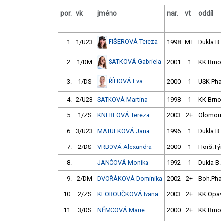
por.
vk
jméno
nar.
vt
oddíl
FIŠEROVÁ Tereza
1.
1/U23
1998
MT
Dukla B.
SATKOVÁ Gabriela
2.
1/DM
2001
1
KK Brno
ŘÍHOVÁ Eva
3.
1/DS
2000
1
USK Ph
4.
2/U23
SATKOVÁ Martina
1998
1
KK Brno
5.
1/ZS
KNEBLOVÁ Tereza
2003
2+
Olomou
6.
3/U23
MATULKOVÁ Jana
1996
1
Dukla B.
7.
2/DS
VRBOVÁ Alexandra
2000
1
Horš.Tý
8.
JANČOVÁ Monika
1992
1
Dukla B.
9.
2/DM
DVOŘÁKOVÁ Dominika
2002
2+
Boh.Ph
10.
2/ZS
KLOBOUČKOVÁ Ivana
2003
2+
KK Opa
11.
3/DS
NĚMCOVÁ Marie
2000
2+
KK Brno