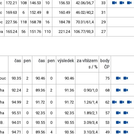
c
172.21
108
146.53
10
156.53
42.06/36,7
33
c
169.63
6
152.49
8
160.49
46.02/40,2
31
ec
227.56
118
168.78
16
184.78
70.31/61,4
29
va
165.24
56
151.76
110
221.24
106.77/93,3
27
čas
pen
čas
pen
výsledek
za vítězem
body
s / %
ČP
ouc
93.35
2
90.46
0
90.46
75
Pha
92.24
2
89.36
2
91.36
0.90/1,0
68
Pha
94.99
2
91.72
0
91.72
1.26/1,4
62
Pha
95.51
0
92.35
0
92.35
1.89/2,1
57
 B.
94.01
0
93.55
0
93.55
3.09/3,4
53
Pha
94.71
0
89.56
4
93.56
3.10/3,4
49