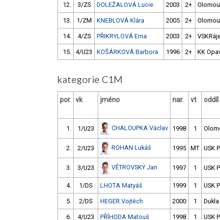
12.
3/ZS
DOLEŽALOVÁ Lucie
2003
2+
Olomou
13.
1/ZM
KNEBLOVÁ Klára
2005
2+
Olomou
14.
4/ZS
PŘIKRYLOVÁ Ema
2003
2+
VSKRáj
15.
4/U23
KOŠÁRKOVÁ Barbora
1996
2+
KK Opa
kategorie C1M
por.
vk
jméno
nar.
vt
oddíl
CHALOUPKA Václav
1.
1/U23
1998
1
Olom
ROHAN Lukáš
2.
2/U23
1995
MT
USK 
VĚTROVSKÝ Jan
3.
3/U23
1997
1
USK 
4.
1/DS
LHOTA Matyáš
1999
1
USK 
5.
2/DS
HEGER Vojtěch
2000
1
Dukla
6.
4/U23
PŘÍHODA Matouš
1998
1
USK 