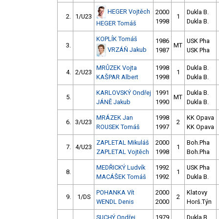
HEGER Vojtěch
2000
Dukla B.
2.
1/U23
1
1998
Dukla B.
HEGER Tomáš
KOPLÍK Tomáš
1986
USK Pha
3.
MT
VRZÁŇ Jakub
1987
USK Pha
MRŮZEK Vojta
1998
Dukla B.
4.
2/U23
1
KAŠPAR Albert
1998
Dukla B.
KARLOVSKÝ Ondřej
1991
Dukla B.
5.
MT
JÁNĚ Jakub
1990
Dukla B.
MRÁZEK Jan
1998
KK Opava
6.
3/U23
2
ROUSEK Tomáš
1997
KK Opava
ZAPLETAL Mikuláš
2000
Boh.Pha
7.
4/U23
1
ZAPLETAL Vojtěch
1998
Boh.Pha
MEDŘICKÝ Ludvík
1992
USK Pha
8.
1
MACÁŠEK Tomáš
1992
Dukla B.
POHANKA Vít
2000
Klatovy
9.
1/DS
2
WENDL Denis
2000
Horš.Týn
SUCHÝ Ondřej
1979
Dukla B.