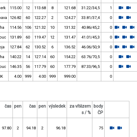
erk
115.00
12
113.68
8
121.68
31.22/34,5
1
pava
126.82
60
122.27
2
124.27
33.81/37,4
0
Pha
114.56
106
121.32
10
131.32
40.86/45,2
0
ouc
131.89
60
119.47
12
131.47
41.01/45,3
0
oja
127.84
62
130.52
6
136.52
46.06/50,9
0
Pha
140.22
14
127.14
60
154.22
63.76/70,5
0
ouc
146.35
56
117.79
60
177.79
87.33/96,5
0
HK
4.00
999
4.00
999
999.00
0
čas
pen
čas
pen
výsledek
za vítězem
body
s / %
ČP
97.80
2
94.18
2
96.18
75