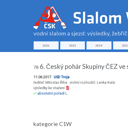
vodní slalom a sjezd: výsledky, žebří
2026
2025
2024
202
6. Český pohár Skupiny ČEZ ve 
78
11.06.2017
USD Troja
ředitel: Miloslav Říha vrchní rozhodčí: Lenka Kutá
výsledky ke stažení:
absolutní pořadí
L
kategorie C1W