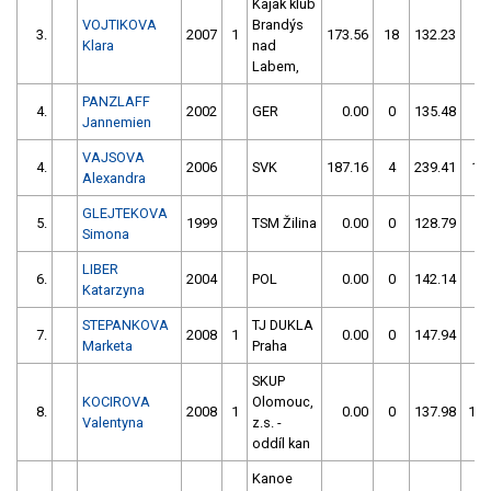
Kajak klub
VOJTIKOVA
Brandýs
3.
2007
1
173.56
18
132.23
2
Klara
nad
Labem,
PANZLAFF
4.
2002
GER
0.00
0
135.48
0
Jannemien
VAJSOVA
4.
2006
SVK
187.16
4
239.41
16
Alexandra
GLEJTEKOVA
5.
1999
TSM Žilina
0.00
0
128.79
8
Simona
LIBER
6.
2004
POL
0.00
0
142.14
2
Katarzyna
STEPANKOVA
TJ DUKLA
7.
2008
1
0.00
0
147.94
0
Marketa
Praha
SKUP
KOCIROVA
Olomouc,
8.
2008
1
0.00
0
137.98
100
Valentyna
z.s. -
oddíl kan
Kanoe