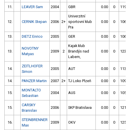
11.
LEAVER Sam
2004
GBR
0.00
0
119.9
Univerzitní
12.
CERNIK Stepan
2006
2+
sportovní klub
0.00
0
106.6
Pra
13.
DIETZ Enrico
2005
GER
0.00
0
106.9
Kajak klub
NOVOTNY
13.
2009
2
Brandýs nad
0.00
0
123.3
Matyas
Labem,
ZEITLHOFER
14.
2005
AUT
0.00
0
113.3
Simon
14.
PANZER Martin
2007
2+
TJ Loko Plzeň
0.00
0
109.5
MONTALTO
15.
2004
AUS
0.00
0
105.7
Sebastian
CARSKY
15.
2006
SKP Bratislava
0.00
0
121.1
Branislav
STEINBRENNER
16.
2009
OKV
0.00
0
125.4
Max