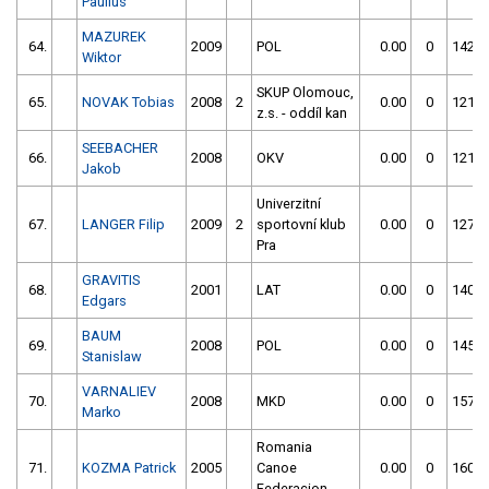
Paulius
MAZUREK
64.
2009
POL
0.00
0
142.9
Wiktor
SKUP Olomouc,
65.
NOVAK Tobias
2008
2
0.00
0
121.0
z.s. - oddíl kan
SEEBACHER
66.
2008
OKV
0.00
0
121.3
Jakob
Univerzitní
67.
LANGER Filip
2009
2
sportovní klub
0.00
0
127.0
Pra
GRAVITIS
68.
2001
LAT
0.00
0
140.9
Edgars
BAUM
69.
2008
POL
0.00
0
145.7
Stanislaw
VARNALIEV
70.
2008
MKD
0.00
0
157.3
Marko
Romania
71.
KOZMA Patrick
2005
Canoe
0.00
0
160.6
Federacion