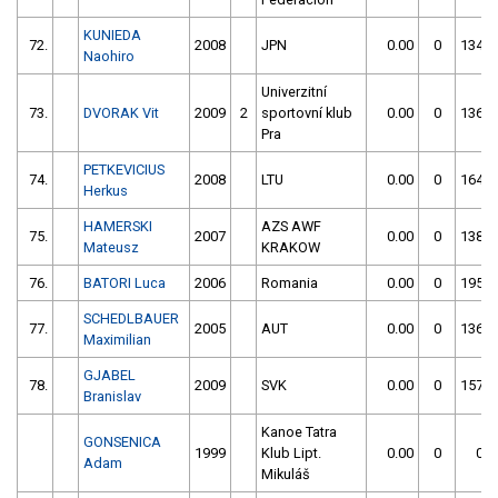
KUNIEDA
72.
2008
JPN
0.00
0
134.1
Naohiro
Univerzitní
73.
DVORAK Vit
2009
2
sportovní klub
0.00
0
136.9
Pra
PETKEVICIUS
74.
2008
LTU
0.00
0
164.4
Herkus
HAMERSKI
AZS AWF
75.
2007
0.00
0
138.8
Mateusz
KRAKOW
76.
BATORI Luca
2006
Romania
0.00
0
195.5
SCHEDLBAUER
77.
2005
AUT
0.00
0
136.6
Maximilian
GJABEL
78.
2009
SVK
0.00
0
157.6
Branislav
Kanoe Tatra
GONSENICA
1999
Klub Lipt.
0.00
0
0.0
Adam
Mikuláš