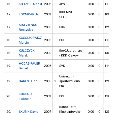
16.
KITAMURA Koki
2002
JPN
0.00
0
111.0
KKK NIVO
17.
LOCNIKAR Jan
2003
0.00
0
109.9
CELJE
MATVIIENKO
17.
2008
UKR
0.00
0
125.9
Rostyslav
KOSCIUKIEWICZ
18.
2005
POL
0.00
0
113.4
Marcin
KULCZYCKI
theKULbrothers
18.
2009
0.00
0
130.0
Marek
- KKK Krakow
HODAS-PAUER
19.
2006
SVK
0.00
0
114.0
Daniel
Univerzitní
19.
BARES Hugo
2008
2
sportovní klub
0.00
0
126.6
Pra
KUCHNO
20.
2002
POL
0.00
0
118.7
Tadeusz
Kanoe Tatra
20.
SKUBIK David
2007
Klub Liptovský
0.00
0
123.3