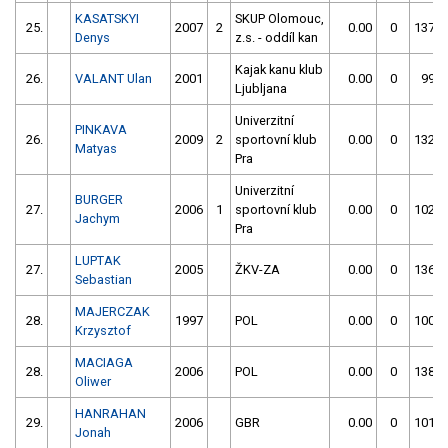
KASATSKYI
SKUP Olomouc,
25.
2007
2
0.00
0
137.8
Denys
z.s. - oddíl kan
Kajak kanu klub
26.
VALANT Ulan
2001
0.00
0
99.2
Ljubljana
Univerzitní
PINKAVA
26.
2009
2
sportovní klub
0.00
0
132.6
Matyas
Pra
Univerzitní
BURGER
27.
2006
1
sportovní klub
0.00
0
102.9
Jachym
Pra
LUPTAK
27.
2005
ŽKV-ZA
0.00
0
136.3
Sebastian
MAJERCZAK
28.
1997
POL
0.00
0
100.5
Krzysztof
MACIAGA
28.
2006
POL
0.00
0
138.7
Oliwer
HANRAHAN
29.
2006
GBR
0.00
0
101.6
Jonah