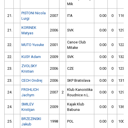
Mik
PISTONI Nicola
21.
2007
ITA
0.00
0
118.7
Luigi
KORINEK
21.
2006
SVK
0.00
0
129.1
Matyas
Canoe Club
22.
MUTO Yusuke
2001
0.00
0
122.3
Mitake
22.
KUSY Adam
2009
SVK
0.00
0
132.9
ZVOLSKY
23.
2006
CZE
0.00
0
123.5
Kristian
23.
CECH Ondrej
2006
SKP Bratislava
0.00
0
131.8
FROHLICH
Klub Kanoistika
24.
2007
2
0.00
0
129.2
Jachym
Roudnice n.L.
SMILEV
Kajak Klub
24.
2009
0.00
0
138.2
Kristijan
Babuna
BRZEZINSKI
25.
1998
POL
0.00
0
100.7
Jakub