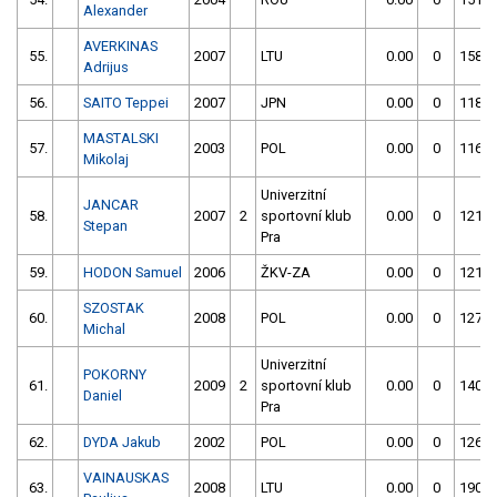
Alexander
AVERKINAS
55.
2007
LTU
0.00
0
158.2
Adrijus
56.
SAITO Teppei
2007
JPN
0.00
0
118.9
MASTALSKI
57.
2003
POL
0.00
0
116.4
Mikolaj
Univerzitní
JANCAR
58.
2007
2
sportovní klub
0.00
0
121.8
Stepan
Pra
59.
HODON Samuel
2006
ŽKV-ZA
0.00
0
121.2
SZOSTAK
60.
2008
POL
0.00
0
127.1
Michal
Univerzitní
POKORNY
61.
2009
2
sportovní klub
0.00
0
140.8
Daniel
Pra
62.
DYDA Jakub
2002
POL
0.00
0
126.0
VAINAUSKAS
63.
2008
LTU
0.00
0
190.5