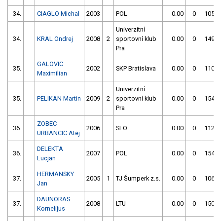
34.
CIAGLO Michal
2003
POL
0.00
0
105.3
Univerzitní
34.
KRAL Ondrej
2008
2
sportovní klub
0.00
0
149.9
Pra
GALOVIC
35.
2002
SKP Bratislava
0.00
0
110.3
Maximilian
Univerzitní
35.
PELIKAN Martin
2009
2
sportovní klub
0.00
0
154.5
Pra
ZOBEC
36.
2006
SLO
0.00
0
112.8
URBANCIC Atej
DELEKTA
36.
2007
POL
0.00
0
154.4
Lucjan
HERMANSKY
37.
2005
1
TJ Šumperk z.s.
0.00
0
106.5
Jan
DAUNORAS
37.
2008
LTU
0.00
0
150.5
Kornelijus