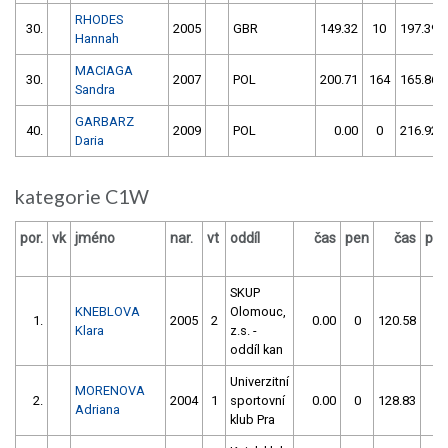
RHODES
30.
2005
GBR
149.32
10
197.39
Hannah
MACIAGA
30.
2007
POL
200.71
164
165.86
Sandra
GARBARZ
40.
2009
POL
0.00
0
216.92
Daria
kategorie C1W
por.
vk
jméno
nar.
vt
oddíl
čas
pen
čas
pe
SKUP
KNEBLOVA
Olomouc,
1.
2005
2
0.00
0
120.58
0
Klara
z.s. -
oddíl kan
Univerzitní
MORENOVA
2.
2004
1
sportovní
0.00
0
128.83
2
Adriana
klub Pra