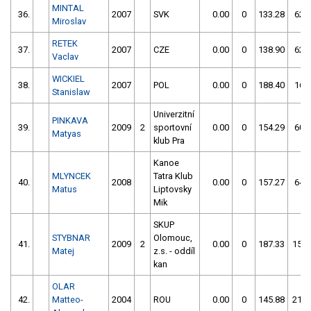
MINTAL
36.
2007
SVK
0.00
0
133.28
62
Miroslav
RETEK
37.
2007
CZE
0.00
0
138.90
62
Vaclav
WICKIEL
38.
2007
POL
0.00
0
188.40
16
Stanislaw
Univerzitní
PINKAVA
39.
2009
2
sportovní
0.00
0
154.29
60
Matyas
klub Pra
Kanoe
MLYNCEK
Tatra Klub
40.
2008
0.00
0
157.27
64
Matus
Liptovsky
Mik
SKUP
STYBNAR
Olomouc,
41.
2009
2
0.00
0
187.33
156
Matej
z.s. - oddíl
kan
OLAR
42.
Matteo-
2004
ROU
0.00
0
145.88
216