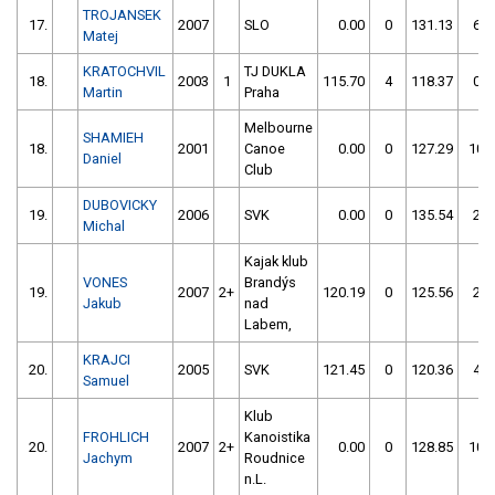
TROJANSEK
17.
2007
SLO
0.00
0
131.13
6
Matej
KRATOCHVIL
TJ DUKLA
18.
2003
1
115.70
4
118.37
0
Martin
Praha
Melbourne
SHAMIEH
18.
2001
Canoe
0.00
0
127.29
10
Daniel
Club
DUBOVICKY
19.
2006
SVK
0.00
0
135.54
2
Michal
Kajak klub
VONES
Brandýs
19.
2007
2+
120.19
0
125.56
2
Jakub
nad
Labem,
KRAJCI
20.
2005
SVK
121.45
0
120.36
4
Samuel
Klub
FROHLICH
Kanoistika
20.
2007
2+
0.00
0
128.85
10
Jachym
Roudnice
n.L.