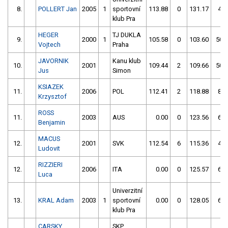
8.
POLLERT Jan
2005
1
sportovní
113.88
0
131.17
4
klub Pra
HEGER
TJ DUKLA
9.
2000
1
105.58
0
103.60
50
Vojtech
Praha
JAVORNIK
Kanu klub
10.
2001
109.44
2
109.66
50
Jus
Simon
KSIAZEK
11.
2006
POL
112.41
2
118.88
8
Krzysztof
ROSS
11.
2003
AUS
0.00
0
123.56
6
Benjamin
MACUS
12.
2001
SVK
112.54
6
115.36
4
Ludovit
RIZZIERI
12.
2006
ITA
0.00
0
125.57
6
Luca
Univerzitní
13.
KRAL Adam
2003
1
sportovní
0.00
0
128.05
6
klub Pra
CARSKY
SKP