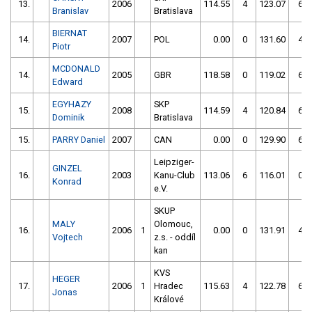
13.
2006
114.55
4
123.07
6
Branislav
Bratislava
BIERNAT
14.
2007
POL
0.00
0
131.60
4
Piotr
MCDONALD
14.
2005
GBR
118.58
0
119.02
6
Edward
EGYHAZY
SKP
15.
2008
114.59
4
120.84
6
Dominik
Bratislava
15.
PARRY Daniel
2007
CAN
0.00
0
129.90
6
Leipziger-
GINZEL
16.
2003
Kanu-Club
113.06
6
116.01
0
Konrad
e.V.
SKUP
MALY
Olomouc,
16.
2006
1
0.00
0
131.91
4
Vojtech
z.s. - oddíl
kan
KVS
HEGER
17.
2006
1
Hradec
115.63
4
122.78
6
Jonas
Králové