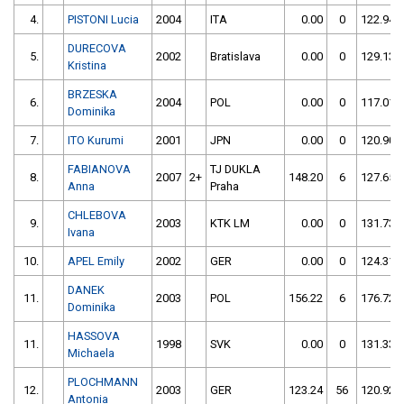
4.
PISTONI Lucia
2004
ITA
0.00
0
122.94
DURECOVA
5.
2002
Bratislava
0.00
0
129.13
Kristina
BRZESKA
6.
2004
POL
0.00
0
117.01
Dominika
7.
ITO Kurumi
2001
JPN
0.00
0
120.90
FABIANOVA
TJ DUKLA
8.
2007
2+
148.20
6
127.65
Anna
Praha
CHLEBOVA
9.
2003
KTK LM
0.00
0
131.73
Ivana
10.
APEL Emily
2002
GER
0.00
0
124.31
DANEK
11.
2003
POL
156.22
6
176.72
Dominika
HASSOVA
11.
1998
SVK
0.00
0
131.33
Michaela
PLOCHMANN
12.
2003
GER
123.24
56
120.92
Antonia