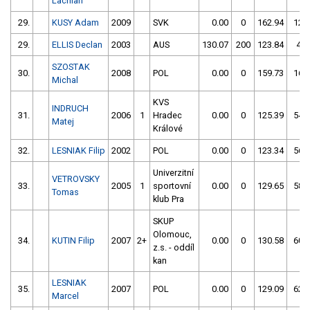
Lachlan
29.
KUSY Adam
2009
SVK
0.00
0
162.94
12
29.
ELLIS Declan
2003
AUS
130.07
200
123.84
4
SZOSTAK
30.
2008
POL
0.00
0
159.73
16
Michal
KVS
INDRUCH
31.
2006
1
Hradec
0.00
0
125.39
54
Matej
Králové
32.
LESNIAK Filip
2002
POL
0.00
0
123.34
56
Univerzitní
VETROVSKY
33.
2005
1
sportovní
0.00
0
129.65
58
Tomas
klub Pra
SKUP
Olomouc,
34.
KUTIN Filip
2007
2+
0.00
0
130.58
60
z.s. - oddíl
kan
LESNIAK
35.
2007
POL
0.00
0
129.09
62
Marcel