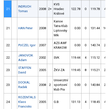
KVS
INDRUCH
21.
2008
2+
Hradec
122.78
0
119.78
4
Tomas
Králové
Kanoe
Tatra Klub
21.
HAN Peter
2008
0.00
0
131.44
10
Liptovsky
Mik
AZS AWF
22.
PUCZEL Igor
2007
0.00
0
140.74
2
KRAKOW
JANOVCIK
22.
2002
SVK
119.44
4
115.12
4
Adam
STAFFEN
23.
2005
ŽKV-ZA
119.45
8
115.21
2
David
Univerzitní
DOCKAL
23.
2008
2
sportovní
0.00
0
140.84
2
Radek
klub Pra
ROZENTALS
24.
Klass
2005
G.B.
131.13
4
118.45
4
Francisks