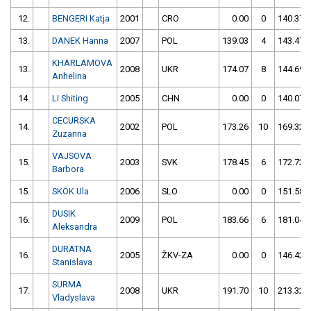
12.
BENGERI Katja
2001
CRO
0.00
0
140.37
13.
DANEK Hanna
2007
POL
139.03
4
143.47
KHARLAMOVA
13.
2008
UKR
174.07
8
144.69
Anhelina
14.
LI Shiting
2005
CHN
0.00
0
140.07
CECURSKA
14.
2002
POL
173.26
10
169.32
Zuzanna
VAJSOVA
15.
2003
SVK
178.45
6
172.72
Barbora
15.
SKOK Ula
2006
SLO
0.00
0
151.58
DUSIK
16.
2009
POL
183.66
6
181.04
Aleksandra
DURATNA
16.
2005
ŽKV-ZA
0.00
0
146.42
Stanislava
SURMA
17.
2008
UKR
191.70
10
213.32
Vladyslava