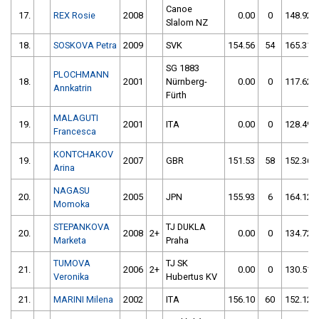
Canoe
17.
REX Rosie
2008
0.00
0
148.92
Slalom NZ
18.
SOSKOVA Petra
2009
SVK
154.56
54
165.31
SG 1883
PLOCHMANN
18.
2001
Nürnberg-
0.00
0
117.62
Annkatrin
Fürth
MALAGUTI
19.
2001
ITA
0.00
0
128.49
Francesca
KONTCHAKOV
19.
2007
GBR
151.53
58
152.36
Arina
NAGASU
20.
2005
JPN
155.93
6
164.12
Momoka
STEPANKOVA
TJ DUKLA
20.
2008
2+
0.00
0
134.72
Marketa
Praha
TUMOVA
TJ SK
21.
2006
2+
0.00
0
130.51
Veronika
Hubertus KV
21.
MARINI Milena
2002
ITA
156.10
60
152.12