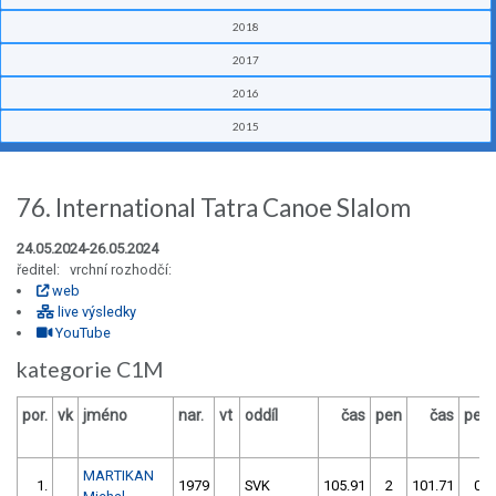
2018
2017
2016
2015
76. International Tatra Canoe Slalom
24.05.2024-26.05.2024
ředitel: vrchní rozhodčí:
web
live výsledky
YouTube
kategorie C1M
por.
vk
jméno
nar.
vt
oddíl
čas
pen
čas
pen
MARTIKAN
1.
1979
SVK
105.91
2
101.71
0