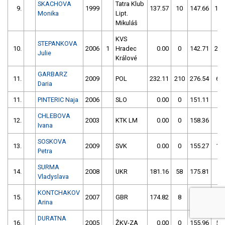
SKACHOVA
Tatra Klub
9.
1999
137.57
10
147.66
104
Monika
Lipt.
Mikuláš
KVS
STEPANKOVA
10.
2006
1
Hradec
0.00
0
142.71
206
Julie
Králové
GARBARZ
11.
2009
POL
232.11
210
276.54
66
Daria
11.
PINTERIC Naja
2006
SLO
0.00
0
151.11
6
CHLEBOVA
12.
2003
KTK LM
0.00
0
158.36
4
Ivana
SOSKOVA
13.
2009
SVK
0.00
0
155.27
10
Petra
SURMA
14.
2008
UKR
181.16
58
175.81
6
Vladyslava
KONTCHAKOV
15.
2007
GBR
174.82
8
175.30
12
Arina
DURATNA
16.
2005
ŽKV-ZA
0.00
0
155.96
52