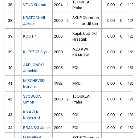
TJ DUKLA
38.
VENC Stepan
2004
1
0.00
0
117.3
Praha
KRATOCHVIL
SKUP Olomouc,
38.
2009
2
0.00
0
129.0
Jakub
z.s. - oddíl kan
Kajak klub TKI
39.
KOS Tin
2006
0.00
0
122.3
Hrastnik
AZS AWF
39.
KLESZCZ Eryk
2008
0.00
0
169.7
KRAKOW
JABLONSKI
40.
2008
POL
0.00
0
130.6
Joachim
MIRCHEVSKI
41.
1992
MKD
0.00
0
132.2
Borche
SVOBODA
TJ DUKLA
42.
2008
2
0.00
0
129.3
Simon
Praha
KSIAZEK
43.
2006
POL
0.00
0
133.7
Krzysztof
44.
BRANSKI Jacek
2002
POL
0.00
0
132.8
MADERKA
SKUP Olomouc,