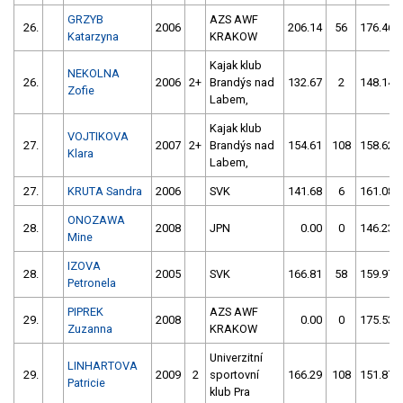
GRZYB
AZS AWF
26.
2006
206.14
56
176.46
Katarzyna
KRAKOW
Kajak klub
NEKOLNA
26.
2006
2+
Brandýs nad
132.67
2
148.14
Zofie
Labem,
Kajak klub
VOJTIKOVA
27.
2007
2+
Brandýs nad
154.61
108
158.62
Klara
Labem,
27.
KRUTA Sandra
2006
SVK
141.68
6
161.08
ONOZAWA
28.
2008
JPN
0.00
0
146.23
Mine
IZOVA
28.
2005
SVK
166.81
58
159.97
Petronela
PIPREK
AZS AWF
29.
2008
0.00
0
175.53
Zuzanna
KRAKOW
Univerzitní
LINHARTOVA
29.
2009
2
sportovní
166.29
108
151.87
Patricie
klub Pra