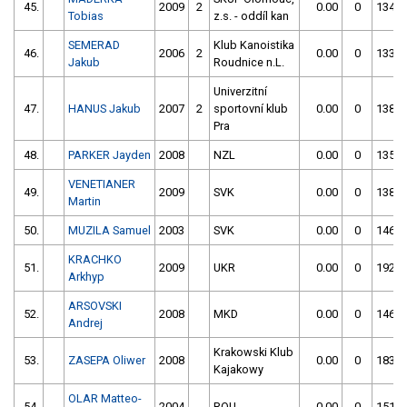
45.
2009
2
0.00
0
134.5
Tobias
z.s. - oddíl kan
SEMERAD
Klub Kanoistika
46.
2006
2
0.00
0
133.0
Jakub
Roudnice n.L.
Univerzitní
47.
HANUS Jakub
2007
2
sportovní klub
0.00
0
138.1
Pra
48.
PARKER Jayden
2008
NZL
0.00
0
135.4
VENETIANER
49.
2009
SVK
0.00
0
138.2
Martin
50.
MUZILA Samuel
2003
SVK
0.00
0
146.3
KRACHKO
51.
2009
UKR
0.00
0
192.6
Arkhyp
ARSOVSKI
52.
2008
MKD
0.00
0
146.4
Andrej
Krakowski Klub
53.
ZASEPA Oliwer
2008
0.00
0
183.0
Kajakowy
OLAR Matteo-
54.
2004
ROU
0.00
0
151.2