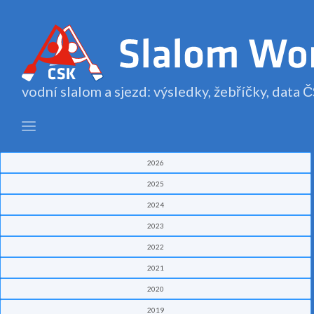
vodní slalom a sjezd: výsledky, žebříčky, data
2026
2025
2024
2023
2022
2021
2020
2019