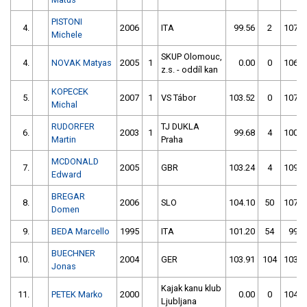
PISTONI
4.
2006
ITA
99.56
2
107.1
Michele
SKUP Olomouc,
4.
NOVAK Matyas
2005
1
0.00
0
106.8
z.s. - oddíl kan
KOPECEK
5.
2007
1
VS Tábor
103.52
0
107.3
Michal
RUDORFER
TJ DUKLA
6.
2003
1
99.68
4
100.5
Martin
Praha
MCDONALD
7.
2005
GBR
103.24
4
109.8
Edward
BREGAR
8.
2006
SLO
104.10
50
107.5
Domen
9.
BEDA Marcello
1995
ITA
101.20
54
99.2
BUECHNER
10.
2004
GER
103.91
104
103.9
Jonas
Kajak kanu klub
11.
PETEK Marko
2000
0.00
0
104.5
Ljubljana