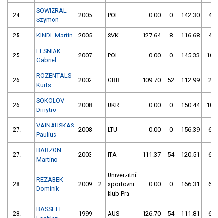
SOWIZRAL
24.
2005
POL
0.00
0
142.30
4
Szymon
25.
KINDL Martin
2005
SVK
127.64
8
116.68
4
LESNIAK
25.
2007
POL
0.00
0
145.33
10
Gabriel
ROZENTALS
26.
2002
GBR
109.70
52
112.99
2
Kurts
SOKOLOV
26.
2008
UKR
0.00
0
150.44
10
Dmytro
VAINAUSKAS
27.
2008
LTU
0.00
0
156.39
6
Paulius
BARZON
27.
2003
ITA
111.37
54
120.51
6
Martino
Univerzitní
REZABEK
28.
2009
2
sportovní
0.00
0
166.31
6
Dominik
klub Pra
BASSETT
28.
1999
AUS
126.70
54
111.81
6