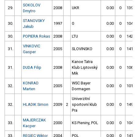
SOKOLOV
29.
2008
UKR
0.00
0
139.0
Dmytro
STANOVSKY
30.
1997
0
0.00
0
104.7
Jakub
30.
POPIERA Rokas
2008
LTU
0.00
0
142.4
VINKOVIC
31.
2005
SLOVINSKO
0.00
0
141.0
Gasper
Kanoe Tatra
31.
DUDA Filip
2008
Klub Liptovský
0.00
0
106.0
Mik
KONRAD
WSC Bayer
32.
2005
0.00
0
101.5
Marten
Dormagen
Univerzitní
32.
HLADIK Simon
2009
2
sportovní klub
0.00
0
149.9
Pra
MAJERCZAK
33.
2000
KS Pieniny, POL
0.00
0
104.3
Kacper
33.
REGIEC Wiktor
2004
POL
0.00
0
141.3