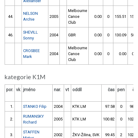
Alexander
Melbourne
NELSON
44.
2005
Canoe
0.00
0
155.51
158
Archie
Club
SHEVILL
46.
2004
GBR
0.00
0
130.09
58
Sonny
Melbourne
CROSBEE
2004
Canoe
0.00
0
0.00
0
Mark
Club
kategorie K1M
por.
vk
jméno
nar.
vt
oddíl
čas
pen
ča
1.
STANKO Filip
2004
KTK LM
97.58
0
98.4
RUMANSKY
2.
2005
KTK LM
100.82
0
102.1
Richard
STAFFEN
3.
2002
ŽKV-Žilina, SVK
99.45
2
102.0
Matus