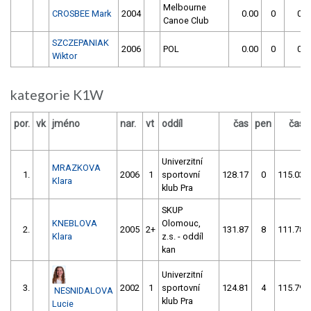
Melbourne
CROSBEE Mark
2004
0.00
0
0.0
Canoe Club
SZCZEPANIAK
2006
POL
0.00
0
0.0
Wiktor
kategorie K1W
por.
vk
jméno
nar.
vt
oddíl
čas
pen
čas
Univerzitní
MRAZKOVA
1.
2006
1
sportovní
128.17
0
115.03
Klara
klub Pra
SKUP
KNEBLOVA
Olomouc,
2.
2005
2+
131.87
8
111.78
Klara
z.s. - oddíl
kan
Univerzitní
3.
2002
1
sportovní
124.81
4
115.79
NESNIDALOVA
klub Pra
Lucie