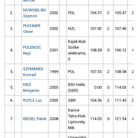
Michal
NOWOBILSKI
2.
2002
POL
104.57
2
105.47
2
Szymon
PUCHNER
3.
2002
NZL
107.92
2
107.46
2
Oliver
Kajak klub
POLENCIC
Soške
4.
2001
108.38
0
106.12
4
Nejc
elektrarne,
S
SZYMANEK
5.
1999
POL
107.35
2
108.58
2
Konrad
KIES
BSV Halle
5.
2003
0.00
0
114.03
4
Benjamin
(GER)
6.
ROYLE Luc
2003
GBR
104.56
2
111.45
2
Kanoe
Tatra Klub
7.
RIEGEL Patrik
2008
114.05
0
121.54
4
Liptovsky
Mik
Univerzitní