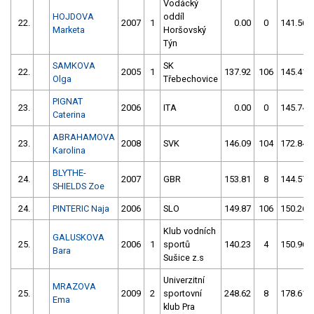
Vodácký
HOJDOVA
oddíl
22.
2007
1
0.00
0
141.56
Marketa
Horšovský
Týn
SAMKOVA
SK
22.
2005
1
137.92
106
145.41
Olga
Třebechovice
PIGNAT
23.
2006
ITA
0.00
0
145.74
Caterina
ABRAHAMOVA
23.
2008
SVK
146.09
104
172.84
Karolina
BLYTHE-
24.
2007
GBR
153.81
8
144.57
SHIELDS Zoe
24.
PINTERIC Naja
2006
SLO
149.87
106
150.26
Klub vodních
GALUSKOVA
25.
2006
1
sportů
140.23
4
150.96
Bara
Sušice z.s
Univerzitní
MRAZOVA
25.
2009
2
sportovní
248.62
8
178.61
Ema
klub Pra