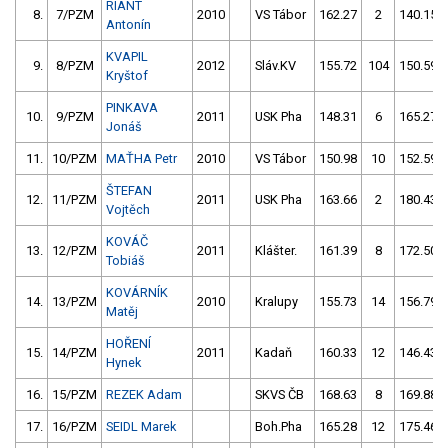
RIANT
8.
7/PZM
2010
VS Tábor
162.27
2
140.15
Antonín
KVAPIL
9.
8/PZM
2012
Sláv.KV
155.72
104
150.59
Kryštof
PINKAVA
10.
9/PZM
2011
USK Pha
148.31
6
165.27
Jonáš
11.
10/PZM
MAŤHA Petr
2010
VS Tábor
150.98
10
152.59
ŠTEFAN
12.
11/PZM
2011
USK Pha
163.66
2
180.43
Vojtěch
KOVÁČ
13.
12/PZM
2011
Klášter.
161.39
8
172.50
Tobiáš
KOVÁRNÍK
14.
13/PZM
2010
Kralupy
155.73
14
156.79
Matěj
HOŘENÍ
15.
14/PZM
2011
Kadaň
160.33
12
146.43
Hynek
16.
15/PZM
REZEK Adam
SKVS ČB
168.63
8
169.88
17.
16/PZM
SEIDL Marek
Boh.Pha
165.28
12
175.46