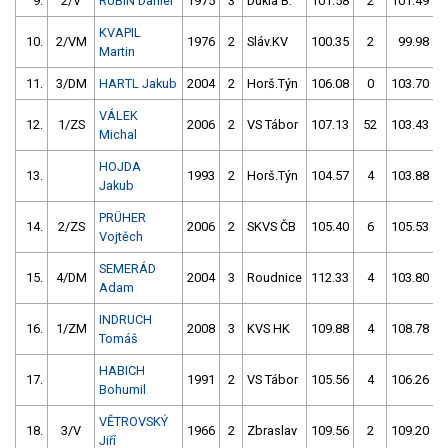
9.
2/V
RUBÍN Daniel
1975
3
Dukla B.
101.58
2
101.49
KVAPIL
10.
2/VM
1976
2
Sláv.KV
100.35
2
99.98
Martin
11.
3/DM
HARTL Jakub
2004
2
Horš.Týn
106.08
0
103.70
VÁLEK
12.
1/ZS
2006
2
VS Tábor
107.13
52
103.43
Michal
HOJDA
13.
1993
2
Horš.Týn
104.57
4
103.88
Jakub
PRÜHER
14.
2/ZS
2006
2
SKVS ČB
105.40
6
105.53
Vojtěch
SEMERÁD
15.
4/DM
2004
3
Roudnice
112.33
4
103.80
Adam
INDRUCH
16.
1/ZM
2008
3
KVS HK
109.88
4
108.78
Tomáš
HABICH
17.
1991
2
VS Tábor
105.56
4
106.26
Bohumil
VĚTROVSKÝ
18.
3/V
1966
2
Zbraslav
109.56
2
109.20
Jiří