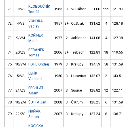
KLOBOUČNÍK
71.
3/VS
1965
3
VS Tábor
1.00
999
121.83
Tomáš
VONDRA
72.
4/VS
1957
3+
Ot.Strak
131.62
4
128.18
Václav
KOŘÍNEK
73.
9/VM
1977
2
Jablonec
141.08
4
127.38
Martin
BERÁNEK
74.
20/ZS
2006
3+
Třebech.
122.81
18
119.56
Tomáš
75.
10/VM
FOHL Ondřej
1979
3
Kralupy
134.59
58
131.69
LEPÍK
76.
5/VS
1950
3
Hubertus
132.07
2
143.51
Vlastimil
PECHLÁT
77.
21/ZS
2007
3
Sušice
128.82
12
122.11
Adam
78.
10/ZM
ŠUTTA Jan
2008
3
Č.Kruml.
128.25
6
131.69
HRŇÁK
79.
22/ZS
2007
3
Kralupy
127.24
8
136.71
Šimon
KOČIČKA