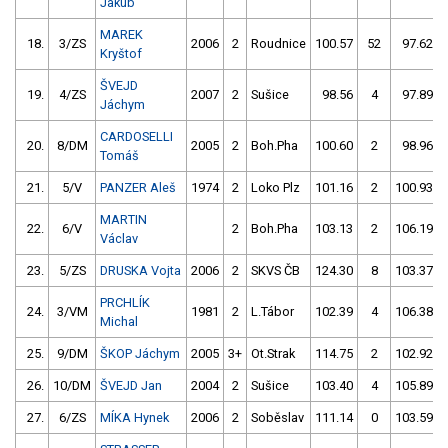
Jakub
MAREK
18.
3/ZS
2006
2
Roudnice
100.57
52
97.62
Kryštof
ŠVEJD
19.
4/ZS
2007
2
Sušice
98.56
4
97.89
Jáchym
CARDOSELLI
20.
8/DM
2005
2
Boh.Pha
100.60
2
98.96
Tomáš
21.
5/V
PANZER Aleš
1974
2
Loko Plz
101.16
2
100.93
MARTIN
22.
6/V
2
Boh.Pha
103.13
2
106.19
Václav
23.
5/ZS
DRUSKA Vojta
2006
2
SKVS ČB
124.30
8
103.37
PRCHLÍK
24.
3/VM
1981
2
L.Tábor
102.39
4
106.38
Michal
25.
9/DM
ŠKOP Jáchym
2005
3+
Ot.Strak
114.75
2
102.92
26.
10/DM
ŠVEJD Jan
2004
2
Sušice
103.40
4
105.89
27.
6/ZS
MÍKA Hynek
2006
2
Soběslav
111.14
0
103.59