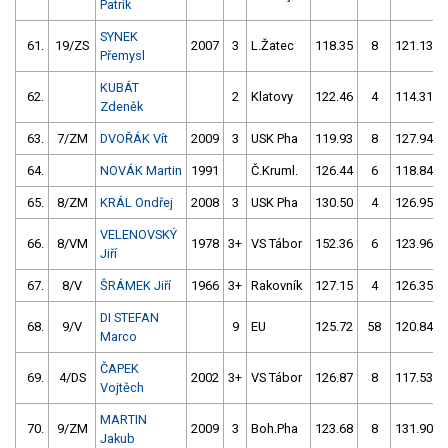
Patrik
SYNEK
61.
19/ZS
2007
3
L.Žatec
118.35
8
121.13
Přemysl
KUBÁT
62.
2
Klatovy
122.46
4
114.31
Zdeněk
63.
7/ZM
DVOŘÁK Vít
2009
3
USK Pha
119.93
8
127.94
64.
NOVÁK Martin
1991
Č.Kruml.
126.44
6
118.84
65.
8/ZM
KRÁL Ondřej
2008
3
USK Pha
130.50
4
126.95
VELENOVSKÝ
66.
8/VM
1978
3+
VS Tábor
152.36
6
123.96
Jiří
67.
8/V
ŠRÁMEK Jiří
1966
3+
Rakovník
127.15
4
126.35
DI STEFAN
68.
9/V
9
EU
125.72
58
120.84
Marco
ČAPEK
69.
4/DS
2002
3+
VS Tábor
126.87
8
117.53
Vojtěch
MARTIN
70.
9/ZM
2009
3
Boh.Pha
123.68
8
131.90
Jakub