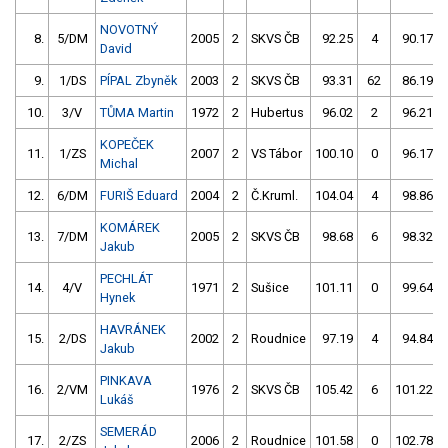
NOVOTNÝ
8.
5/DM
2005
2
SKVS ČB
92.25
4
90.17
David
9.
1/DS
PÍPAL Zbyněk
2003
2
SKVS ČB
93.31
62
86.19
10.
3/V
TŮMA Martin
1972
2
Hubertus
96.02
2
96.21
KOPEČEK
11.
1/ZS
2007
2
VS Tábor
100.10
0
96.17
Michal
12.
6/DM
FURIŠ Eduard
2004
2
Č.Kruml.
104.04
4
98.86
KOMÁREK
13.
7/DM
2005
2
SKVS ČB
98.68
6
98.32
Jakub
PECHLÁT
14.
4/V
1971
2
Sušice
101.11
0
99.64
Hynek
HAVRÁNEK
15.
2/DS
2002
2
Roudnice
97.19
4
94.84
Jakub
PINKAVA
16.
2/VM
1976
2
SKVS ČB
105.42
6
101.22
Lukáš
SEMERÁD
17.
2/ZS
2006
2
Roudnice
101.58
0
102.78