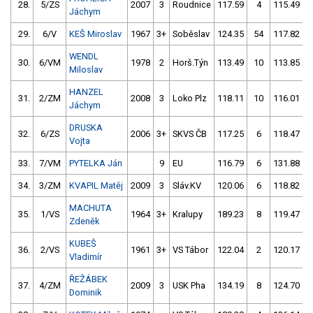
28.
5/ZS
2007
3
Roudnice
117.59
4
115.49
Jáchym
29.
6/V
KEŠ Miroslav
1967
3+
Soběslav
124.35
54
117.82
WENDL
30.
6/VM
1978
2
Horš.Týn
113.49
10
113.85
Miloslav
HANZEL
31.
2/ZM
2008
3
Loko Plz
118.11
10
116.01
Jáchym
DRUSKA
32.
6/ZS
2006
3+
SKVS ČB
117.25
6
118.47
Vojta
33.
7/VM
PYTELKA Ján
9
EU
116.79
6
131.88
34.
3/ZM
KVAPIL Matěj
2009
3
Sláv.KV
120.06
6
118.82
MACHUTA
35.
1/VS
1964
3+
Kralupy
189.23
8
119.47
Zdeněk
KUBEŠ
36.
2/VS
1961
3+
VS Tábor
122.04
2
120.17
Vladimír
ŘEŽÁBEK
37.
4/ZM
2009
3
USK Pha
134.19
8
124.70
Dominik