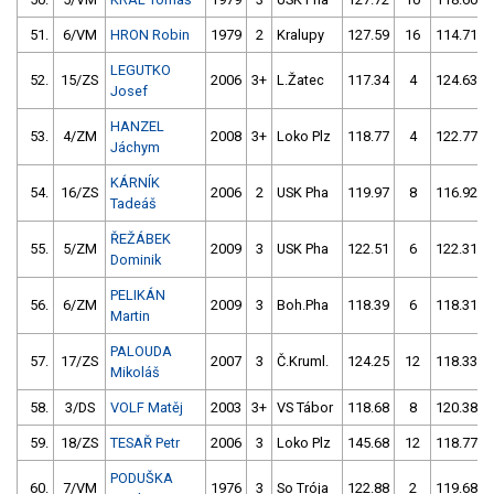
51.
6/VM
HRON Robin
1979
2
Kralupy
127.59
16
114.71
LEGUTKO
52.
15/ZS
2006
3+
L.Žatec
117.34
4
124.63
Josef
HANZEL
53.
4/ZM
2008
3+
Loko Plz
118.77
4
122.77
Jáchym
KÁRNÍK
54.
16/ZS
2006
2
USK Pha
119.97
8
116.92
Tadeáš
ŘEŽÁBEK
55.
5/ZM
2009
3
USK Pha
122.51
6
122.31
Dominik
PELIKÁN
56.
6/ZM
2009
3
Boh.Pha
118.39
6
118.31
Martin
PALOUDA
57.
17/ZS
2007
3
Č.Kruml.
124.25
12
118.33
Mikoláš
58.
3/DS
VOLF Matěj
2003
3+
VS Tábor
118.68
8
120.38
59.
18/ZS
TESAŘ Petr
2006
3
Loko Plz
145.68
12
118.77
PODUŠKA
60.
7/VM
1976
3
So Trója
122.88
2
119.68