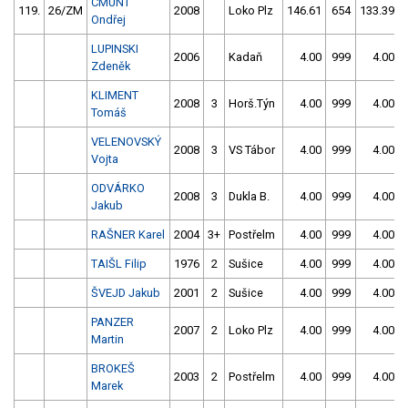
CMUNT
119.
26/ZM
2008
Loko Plz
146.61
654
133.39
Ondřej
LUPINSKI
2006
Kadaň
4.00
999
4.00
Zdeněk
KLIMENT
2008
3
Horš.Týn
4.00
999
4.00
Tomáš
VELENOVSKÝ
2008
3
VS Tábor
4.00
999
4.00
Vojta
ODVÁRKO
2008
3
Dukla B.
4.00
999
4.00
Jakub
RAŠNER Karel
2004
3+
Postřelm
4.00
999
4.00
TAIŠL Filip
1976
2
Sušice
4.00
999
4.00
ŠVEJD Jakub
2001
2
Sušice
4.00
999
4.00
PANZER
2007
2
Loko Plz
4.00
999
4.00
Martin
BROKEŠ
2003
2
Postřelm
4.00
999
4.00
Marek