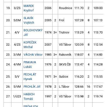
MAREK
19.
3/ZS
2006
Roudnice
111.70
2
109.00
Kryštof
SLAVÍK
20.
5/DM
2005
2
Frol
107.28
8
107.13
Vojtěch
BOLEHOVSKÝ
21.
4/V
1974
3+
Trutnov
113.29
4
113.70
Jiří
KOPEČEK
22.
4/ZS
2007
VS Tábor
120.39
8
112.54
Michal
23.
3/VM
VÁCHA Viktor
1985
3+
Rakovník
118.07
4
114.83
PINKAVA
24.
4/VM
1976
2
SKVS ČB
113.47
4
114.28
1
Lukáš
PECHLÁT
25.
5/V
1971
3+
Sušice
116.20
2
115.55
Hynek
26.
5/VM
PRCHLÍK Jiří
1978
2
L.Tábor
128.66
16
117.67
HABICH
27.
1/U23
1997
2
VS Tábor
115.98
2
119.74
Tomáš
FRÖHLICH