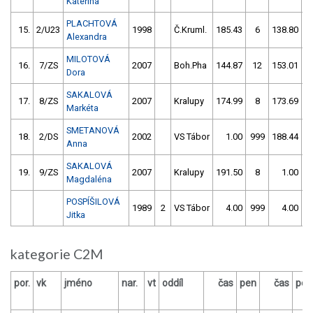
Kateřina
PLACHTOVÁ
15.
2/U23
1998
Č.Kruml.
185.43
6
138.80
1
Alexandra
MILOTOVÁ
16.
7/ZS
2007
Boh.Pha
144.87
12
153.01
Dora
SAKALOVÁ
17.
8/ZS
2007
Kralupy
174.99
8
173.69
Markéta
SMETANOVÁ
18.
2/DS
2002
VS Tábor
1.00
999
188.44
Anna
SAKALOVÁ
19.
9/ZS
2007
Kralupy
191.50
8
1.00
9
Magdaléna
POSPÍŠILOVÁ
1989
2
VS Tábor
4.00
999
4.00
9
Jitka
kategorie C2M
por.
vk
jméno
nar.
vt
oddíl
čas
pen
čas
pen