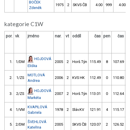
BOČEK
1975
2
SKVS ČB
4.00
999
4.00
Zdeněk
kategorie C1W
por.
vk
jméno
nar.
vt
oddíl
čas
pen
čas
p
HOJDOVÁ
1.
1/DM
2005
2
Horš.Týn
115.49
8
107.69
Eliška
MOTLOVÁ
2.
1/ZS
2006
2
KVS HK
112.49
0
110.80
Andrea
HOJDOVÁ
3.
2/ZS
2007
2
Horš.Týn
113.01
0
112.64
Markéta
KVAPILOVÁ
4.
1/VM
1978
2
Sláv.KV
121.91
4
115.17
Gabriela
ŠVEHLOVÁ
5.
2/DM
2005
SKVS ČB
120.07
2
126.52
Kateřina