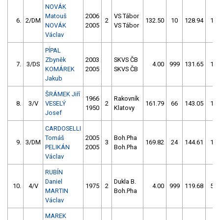
NOVÁK
Matouš
2006
VS Tábor
6.
2/DM
2
132.50
10
128.94
14
NOVÁK
2005
VS Tábor
Václav
PÍPAL
Zbyněk
2003
SKVS ČB
7.
3/DS
4.00
999
131.65
16
KOMÁREK
2005
SKVS ČB
Jakub
ŠRÁMEK Jiří
1966
Rakovník
8.
3/V
VESELÝ
2
161.79
66
143.05
10
1950
Klatovy
Josef
CARDOSELLI
Tomáš
2005
Boh.Pha
9.
3/DM
3
169.82
24
144.61
18
PELIKÁN
2005
Boh.Pha
Václav
RUBÍN
Daniel
Dukla B.
10.
4/V
1975
2
4.00
999
119.68
58
MARTIN
Boh.Pha
Václav
MAREK