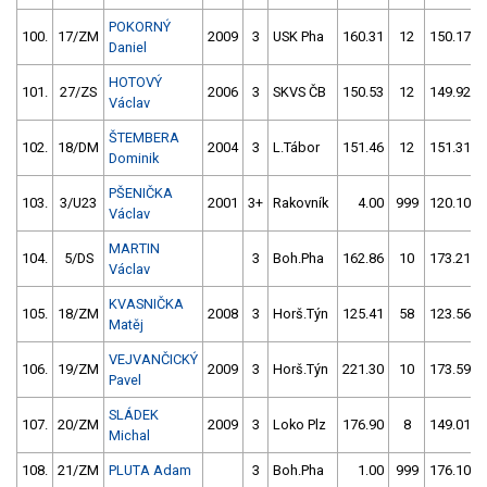
POKORNÝ
100.
17/ZM
2009
3
USK Pha
160.31
12
150.17
Daniel
HOTOVÝ
101.
27/ZS
2006
3
SKVS ČB
150.53
12
149.92
Václav
ŠTEMBERA
102.
18/DM
2004
3
L.Tábor
151.46
12
151.31
Dominik
PŠENIČKA
103.
3/U23
2001
3+
Rakovník
4.00
999
120.10
Václav
MARTIN
104.
5/DS
3
Boh.Pha
162.86
10
173.21
Václav
KVASNIČKA
105.
18/ZM
2008
3
Horš.Týn
125.41
58
123.56
Matěj
VEJVANČICKÝ
106.
19/ZM
2009
3
Horš.Týn
221.30
10
173.59
Pavel
SLÁDEK
107.
20/ZM
2009
3
Loko Plz
176.90
8
149.01
Michal
108.
21/ZM
PLUTA Adam
3
Boh.Pha
1.00
999
176.10