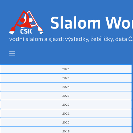
vodní slalom a sjezd: výsledky, žebříčky, data
2026
2025
2024
2023
2022
2021
2020
2019