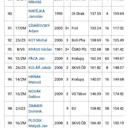
Mikoláš
MATĚJKA
90.
1993
Ot.Strak
157.55
4
139.69
Jaroslav
CÍSAŘOVSKÝ
91.
17/DM
2005
3+
Frol
133.24
16
117.02
Adam
92.
25/ZS
KOT Michal
2006
3
Boh.Pha
138.69
16
135.49
93.
8/VS
KRAUS Václav
1961
3+
ČSAD Plz
132.68
58
141.42
94.
13/ZM
PÁCA Jan
2009
3
Kralupy
162.34
60
149.67
95.
26/ZS
KOLÁŘ Jakub
2006
3
SKVS ČB
161.82
8
148.37
HRŇÁK
96.
14/ZM
2009
3
Kralupy
140.01
16
149.68
Matouš
NOVÁK
97.
15/ZM
2009
3
VS Tábor
146.39
10
174.92
Dalibor
ZIMMER
98.
2/U23
9
EU
138.82
58
154.42
Dominik
PLOCEK
99.
16/ZM
2008
3
SKVS ČB
166.43
12
150.19
Matyáš Jan