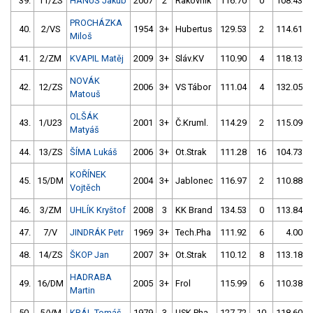
39.
11/ZS
HANUŠ Jakub
2007
2
Rakovník
116.70
0
108.43
PROCHÁZKA
40.
2/VS
1954
3+
Hubertus
129.53
2
114.61
Miloš
41.
2/ZM
KVAPIL Matěj
2009
3+
Sláv.KV
110.90
4
118.13
NOVÁK
42.
12/ZS
2006
3+
VS Tábor
111.04
4
132.05
Matouš
OLŠÁK
43.
1/U23
2001
3+
Č.Kruml.
114.29
2
115.09
Matyáš
44.
13/ZS
ŠÍMA Lukáš
2006
3+
Ot.Strak
111.28
16
104.73
KOŘÍNEK
45.
15/DM
2004
3+
Jablonec
116.97
2
110.88
Vojtěch
46.
3/ZM
UHLÍK Kryštof
2008
3
KK Brand
134.53
0
113.84
47.
7/V
JINDRÁK Petr
1969
3+
Tech.Pha
111.92
6
4.00
48.
14/ZS
ŠKOP Jan
2007
3+
Ot.Strak
110.12
8
113.18
HADRABA
49.
16/DM
2005
3+
Frol
115.99
6
110.38
Martin
50.
5/VM
KRÁL Tomáš
1979
3
USK Pha
127.72
10
118.60