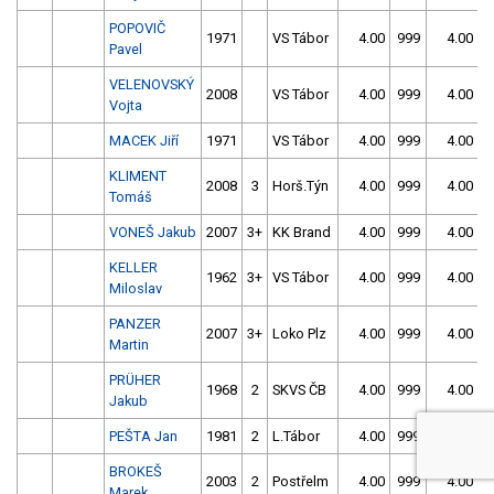
POPOVIČ
1971
VS Tábor
4.00
999
4.00
9
Pavel
VELENOVSKÝ
2008
VS Tábor
4.00
999
4.00
9
Vojta
MACEK Jiří
1971
VS Tábor
4.00
999
4.00
9
KLIMENT
2008
3
Horš.Týn
4.00
999
4.00
9
Tomáš
VONEŠ Jakub
2007
3+
KK Brand
4.00
999
4.00
9
KELLER
1962
3+
VS Tábor
4.00
999
4.00
9
Miloslav
PANZER
2007
3+
Loko Plz
4.00
999
4.00
9
Martin
PRÜHER
1968
2
SKVS ČB
4.00
999
4.00
9
Jakub
PEŠTA Jan
1981
2
L.Tábor
4.00
999
4.00
9
BROKEŠ
2003
2
Postřelm
4.00
999
4.00
9
Marek