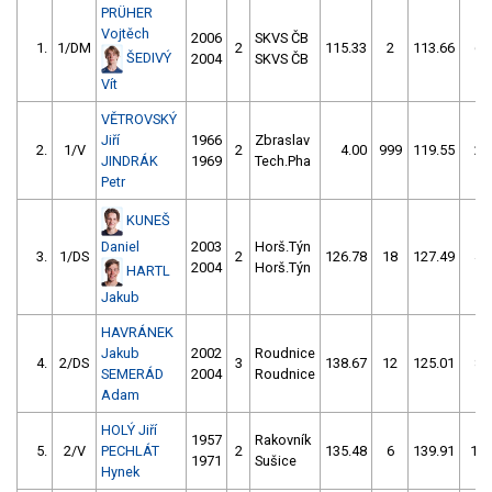
PRÜHER
Vojtěch
2006
SKVS ČB
1.
1/DM
2
115.33
2
113.66
6
ŠEDIVÝ
2004
SKVS ČB
Vít
VĚTROVSKÝ
Jiří
1966
Zbraslav
2.
1/V
2
4.00
999
119.55
2
JINDRÁK
1969
Tech.Pha
Petr
KUNEŠ
Daniel
2003
Horš.Týn
3.
1/DS
2
126.78
18
127.49
4
2004
Horš.Týn
HARTL
Jakub
HAVRÁNEK
Jakub
2002
Roudnice
4.
2/DS
3
138.67
12
125.01
8
SEMERÁD
2004
Roudnice
Adam
HOLÝ Jiří
1957
Rakovník
5.
2/V
PECHLÁT
2
135.48
6
139.91
10
1971
Sušice
Hynek