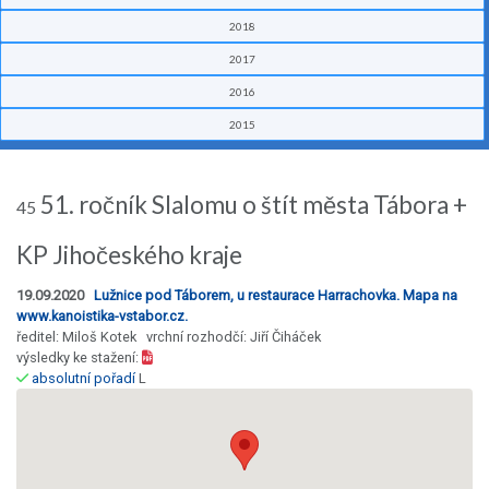
2018
2017
2016
2015
51. ročník Slalomu o štít města Tábora +
45
KP Jihočeského kraje
19.09.2020
Lužnice pod Táborem, u restaurace Harrachovka. Mapa na
www.kanoistika-vstabor.cz.
ředitel: Miloš Kotek vrchní rozhodčí: Jiří Čiháček
výsledky ke stažení:
absolutní pořadí
L