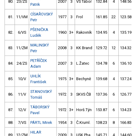
80.
23/ZS
2007
3
VS Tábor
132.84
4
148.56
Patrik
CÍSAŘOVSKÝ
81.
11/VM
1977
3
Frol
161.85
22
123.58
Petr
PŠENIČKA
82.
6/VS
1960
3+
Rakovník
134.95
4
135.19
Luděk
MALINSKÝ
83.
11/ZM
2008
3
KK Brand
129.72
12
134.32
Petr
PETŘÍČEK
84.
24/ZS
2007
3
L.Žatec
134.78
6
136.10
Adam
UHLÍK
85.
10/V
1975
3+
Bechyně
139.68
4
137.24
František
STANOVSKÝ
86.
11/V
1972
3
SKVS ČB
137.36
6
126.77
Tomáš
TÁBORSKÝ
87.
12/V
1972
3+
Horš.Týn
153.87
6
134.23
Pavel
88.
7/VS
PÁRTL Mirek
1954
3
Č.Kruml.
138.23
8
166.83
HILAR
89.
12/ZM
2009
3
USK Pha
145.71
4
144.60