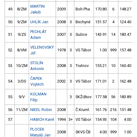
MARTIN
49.
8/ZM
2009
Boh.Pha
170.80
6
148.27
Jakub
50.
9/ZM
UHLÍK Jan
2008
3
Bechyně
151.57
4
124.40
PECHLÁT
51.
9/ZS
2007
3
Sušice
143.91
14
183.47
Adam
VELENOVSKÝ
52.
8/VM
1978
3
VS Tábor
1.00
999
157.48
Jiří
STOLÍN
53.
10/ZM
2008
3
Trutnov
155.21
10
160.40
Antonín
ČAPEK
54.
3/DS
2002
3
VS Tábor
171.01
2
162.48
Vojtěch
KOLMAN
55.
9/V
3
SKŽižkov
177.58
56
183.89
Filip
56.
11/ZM
NIEDL Robin
2008
Č.Kruml.
161.76
216
151.48
57.
HABICH Karel
1994
3+
VS Tábor
154.93
104
4.00
9
PLOCEK
2008
SKVS ČB
4.00
999
1.00
9
Matyáš Jan