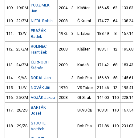
PODZIMEK
109.
19/DM
2004
3
Klášter.
156.45
62
133.83
Jan
110.
22/ZM
NIEDL Robin
2008
Č.Kruml.
174.77
64
138.24
PRAŽÁK
111.
13/V
1972
3
L.Tábor
188.49
8
157.14
Radek
ROLINEC
112.
23/ZM
2008
Klášter.
188.31
12
195.68
František
ČERNOCH
113.
24/ZM
2009
Kadaň
171.42
68
183.43
Štěpán
114.
9/VS
DODAL Jan
3
Boh.Pha
156.69
58
145.61
115.
14/V
NOVÁK Jiří
1970
VS Tábor
211.46
12
195.41
116.
25/ZM
VOJÁK Jakub
2008
Ot.Strak
144.00
110
228.14
BARTÁK
117.
28/ZS
SKVS ČB
168.81
110
167.54
Josef
ŠTOCHL
118.
29/ZS
Boh.Pha
171.86
110
231.03
Vojtěch