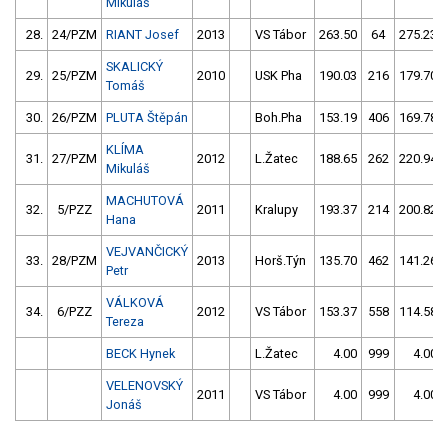
Mikuláš
28.
24/PZM
RIANT Josef
2013
VS Tábor
263.50
64
275.23
SKALICKÝ
29.
25/PZM
2010
USK Pha
190.03
216
179.70
Tomáš
30.
26/PZM
PLUTA Štěpán
Boh.Pha
153.19
406
169.78
KLÍMA
31.
27/PZM
2012
L.Žatec
188.65
262
220.94
Mikuláš
MACHUTOVÁ
32.
5/PZZ
2011
Kralupy
193.37
214
200.82
Hana
VEJVANČICKÝ
33.
28/PZM
2013
Horš.Týn
135.70
462
141.26
Petr
VÁLKOVÁ
34.
6/PZZ
2012
VS Tábor
153.37
558
114.58
Tereza
BECK Hynek
L.Žatec
4.00
999
4.00
VELENOVSKÝ
2011
VS Tábor
4.00
999
4.00
Jonáš