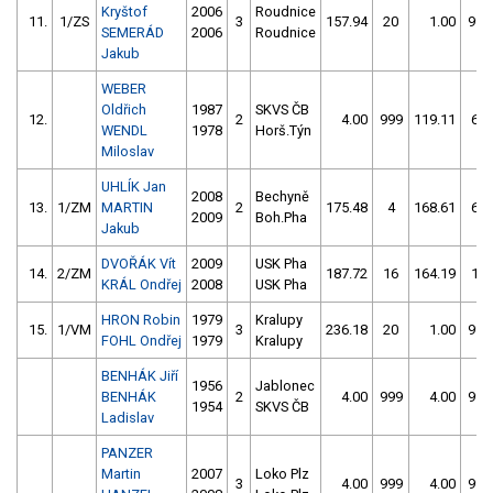
Kryštof
2006
Roudnice
11.
1/ZS
3
157.94
20
1.00
999
SEMERÁD
2006
Roudnice
Jakub
WEBER
Oldřich
1987
SKVS ČB
12.
2
4.00
999
119.11
60
WENDL
1978
Horš.Týn
Miloslav
UHLÍK Jan
2008
Bechyně
13.
1/ZM
MARTIN
2
175.48
4
168.61
62
2009
Boh.Pha
Jakub
DVOŘÁK Vít
2009
USK Pha
14.
2/ZM
187.72
16
164.19
18
KRÁL Ondřej
2008
USK Pha
HRON Robin
1979
Kralupy
15.
1/VM
3
236.18
20
1.00
999
FOHL Ondřej
1979
Kralupy
BENHÁK Jiří
1956
Jablonec
BENHÁK
2
4.00
999
4.00
999
1954
SKVS ČB
Ladislav
PANZER
Martin
2007
Loko Plz
3
4.00
999
4.00
999