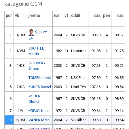
kategorie C1M
por.
vk
jméno
nar.
vt
oddíl
čas
pen
čas
p
ŠEDIVÝ
1.
1/DM
2004
2
SKVS ČB
90.20
4
89.37
Vít
BUCHTEL
2.
1/VM
1982
2+
Hubertus
91.85
2
91.75
Martin
ČIHOVSKÝ
3.
1/DS
2003
2
SKVS ČB
97.23
2
95.72
Šimon
4.
TOMEK Lukáš
1987
2
USK Pha
97.89
2
96.85
5.
2/DS
KUNEŠ Daniel
2003
2
Horš.Týn
107.36
0
98.54
WEBER
6.
1987
2
SKVS ČB
103.18
0
98.89
Oldřich
7.
1/V
KREJČÍ Karel
1972
2
SKVS ČB
99.64
2
99.14
8.
2/DM
VANĚK Matěj
2004
2
VS Tábor
99.68
0
99.54