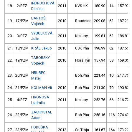
INDRUCHOVÁ
18.
2/PZZ
2011
KVS HK
180.90
14
157.97
Daniela
BARTOŠ
19.
17/PZM
2010
Roudnice
209.08
62
187.29
Vojtěch
VYBULKOVÁ
20.
3/PZZ
2011
Kralupy
199.81
62
186.81
Julie
21.
18/PZM
KRÁL Jakub
2010
USK Pha
198.99
62
187.56
TÁBORSKÝ
22.
19/PZM
2010
Horš.Týn
157.94
58
169.05
Vojtěch
HRUBEC
23.
20/PZM
Boh.Pha
221.44
10
217.76
Matěj
24.
21/PZM
KOLMAN Vít
2010
Boh.Pha
211.30
70
190.80
HRONOVÁ
25.
4/PZZ
2011
Kralupy
252.76
66
216.72
Ludmila
ZACHYSTAL
26.
22/PZM
Boh.Pha
258.16
116
274.47
Adam
PODUŠKA
27.
23/PZM
2012
So Trója
161.67
164
173.20