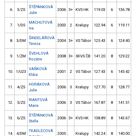
ŠTĚPÁNKOVÁ
6.
3/ZS
2006
3+
KVS HK
119.03
6
136.78
Julie
MACHUTOVÁ
7.
1/DS
2003
2
Kralupy
122.94
6
119.11
1
Iva
ŠINDELÁŘOVÁ
8.
3/DM
2004
3+
VS Tábor
125.43
6
124.40
1
Tereza
ŠVEHLOVÁ
9.
1/ZM
2008
3+
SKVS ČB
141.20
8
129.22
Rozárie
VAŇKOVÁ
10.
1/U23
2001
2
VS Tábor
127.43
6
145.42
Klára
HORÁKOVÁ
11.
4/ZS
2006
3
Kralupy
127.70
8
128.77
Julie
RIANTOVÁ
12.
5/ZS
2006
3
VS Tábor
167.87
8
141.51
Marie
ŠTĚPÁNKOVÁ
13.
6/ZS
2006
3+
KVS HK
138.89
8
143.67
1
Stella
TKADLECOVÁ
14.
4/DM
2005
Kralupy
142.24
8
140.00
1