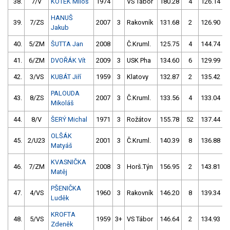
38.
7/V
KOTEK Miloš
1974
VS Tábor
180.28
4
126.14
HANUŠ
39.
7/ZS
2007
3
Rakovník
131.68
2
126.90
Jakub
40.
5/ZM
ŠUTTA Jan
2008
Č.Kruml.
125.75
4
144.74
41.
6/ZM
DVOŘÁK Vít
2009
3
USK Pha
134.60
6
129.99
42.
3/VS
KUBÁT Jiří
1959
3
Klatovy
132.87
2
135.42
PALOUDA
43.
8/ZS
2007
3
Č.Kruml.
133.56
4
133.04
Mikoláš
44.
8/V
ŠERÝ Michal
1971
3
Rožátov
155.78
52
137.44
OLŠÁK
45.
2/U23
2001
3
Č.Kruml.
140.39
8
136.88
Matyáš
KVASNIČKA
46.
7/ZM
2008
3
Horš.Týn
156.95
2
143.81
Matěj
PŠENIČKA
47.
4/VS
1960
3
Rakovník
146.20
8
139.34
Luděk
KROFTA
48.
5/VS
1959
3+
VS Tábor
146.64
2
134.93
Zdeněk