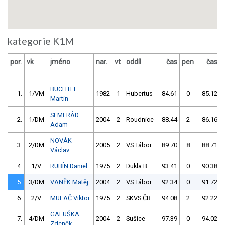
kategorie K1M
por.
vk
jméno
nar.
vt
oddíl
čas
pen
čas
BUCHTEL
1.
1/VM
1982
1
Hubertus
84.61
0
85.12
Martin
SEMERÁD
2.
1/DM
2004
2
Roudnice
88.44
2
86.16
Adam
NOVÁK
3.
2/DM
2005
2
VS Tábor
89.70
8
88.71
Václav
4.
1/V
RUBÍN Daniel
1975
2
Dukla B.
93.41
0
90.38
5.
3/DM
VANĚK Matěj
2004
2
VS Tábor
92.34
0
91.72
6.
2/V
MULAČ Viktor
1975
2
SKVS ČB
94.08
2
92.22
GALUŠKA
7.
4/DM
2004
2
Sušice
97.39
0
94.02
Zdeněk