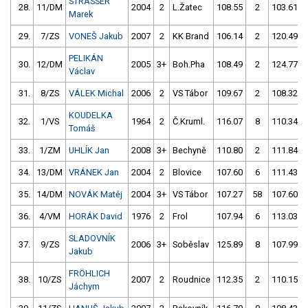
STRASSER
28.
11/DM
2004
2
L.Žatec
108.55
2
103.61
Marek
29.
7/ZS
VONEŠ Jakub
2007
2
KK Brand
106.14
2
120.49
PELIKÁN
30.
12/DM
2005
3+
Boh.Pha
108.49
2
124.77
Václav
31.
8/ZS
VÁLEK Michal
2006
2
VS Tábor
109.67
2
108.32
KOUDELKA
32.
1/VS
1964
2
Č.Kruml.
116.07
8
110.34
Tomáš
33.
1/ZM
UHLÍK Jan
2008
3+
Bechyně
110.80
2
111.84
34.
13/DM
VRÁNEK Jan
2004
2
Blovice
107.60
6
111.43
35.
14/DM
NOVÁK Matěj
2004
3+
VS Tábor
107.27
58
107.60
36.
4/VM
HORÁK David
1976
2
Frol
107.94
6
113.03
SLADOVNÍK
37.
9/ZS
2006
3+
Soběslav
125.89
8
107.99
Jakub
FRÖHLICH
38.
10/ZS
2007
2
Roudnice
112.35
2
110.15
Jáchym