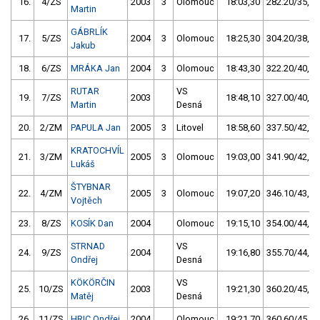
16.
4/ZS
2003
3
Olomouc
18:03,30
282.20/35,2
Martin
GÁBRLÍK
17.
5/ZS
2004
3
Olomouc
18:25,30
304.20/38,0
Jakub
18.
6/ZS
MRÁKA Jan
2004
3
Olomouc
18:43,30
322.20/40,2
RUTAR
VS
19.
7/ZS
2003
18:48,10
327.00/40,8
Martin
Desná
20.
2/ZM
PAPULA Jan
2005
3
Litovel
18:58,60
337.50/42,1
KRATOCHVÍL
21.
3/ZM
2005
3
Olomouc
19:03,00
341.90/42,7
Lukáš
ŠTYBNAR
22.
4/ZM
2005
3
Olomouc
19:07,20
346.10/43,2
Vojtěch
23.
8/ZS
KOSÍK Dan
2004
Olomouc
19:15,10
354.00/44,2
STRNAD
VS
24.
9/ZS
2004
19:16,80
355.70/44,4
Ondřej
Desná
KÖKÖRČIN
VS
25.
10/ZS
2003
19:21,30
360.20/45,0
Matěj
Desná
26.
11/ZS
HRIC Ondřej
2004
Olomouc
19:21,70
360.60/45,0