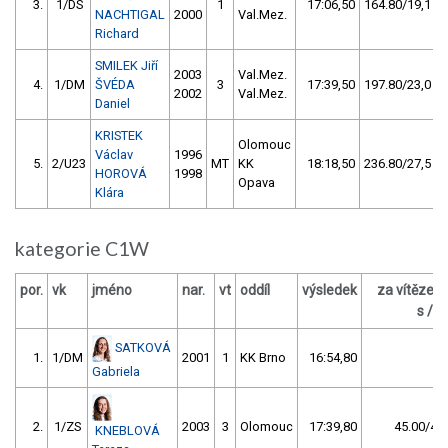
3.
1/DS
1
17:06,50
164.80/19,1
NACHTIGAL
2000
Val.Mez.
Richard
SMILEK Jiří
2003
Val.Mez.
4.
1/DM
ŠVÉDA
3
17:39,50
197.80/23,0
2002
Val.Mez.
Daniel
KRISTEK
Olomouc
Václav
1996
5.
2/U23
MT
KK
18:18,50
236.80/27,5
HOROVÁ
1998
Opava
Klára
kategorie C1W
por.
vk
jméno
nar.
vt
oddíl
výsledek
za vítězem
s / %
SATKOVÁ
1.
1/DM
2001
1
KK Brno
16:54,80
Gabriela
2.
1/ZS
2003
3
Olomouc
17:39,80
45.00/4,4
KNEBLOVÁ