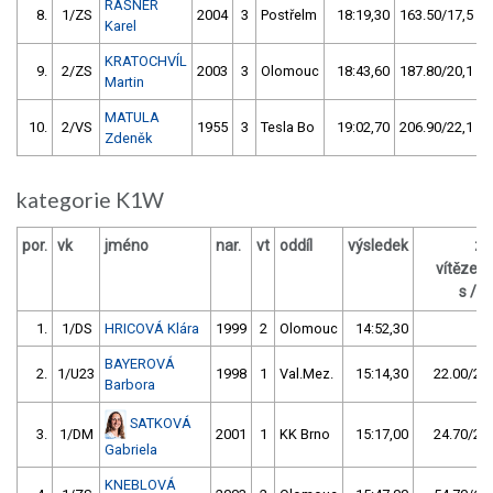
RAŠNER
8.
1/ZS
2004
3
Postřelm
18:19,30
163.50/17,5
Karel
KRATOCHVÍL
9.
2/ZS
2003
3
Olomouc
18:43,60
187.80/20,1
Martin
MATULA
10.
2/VS
1955
3
Tesla Bo
19:02,70
206.90/22,1
Zdeněk
kategorie K1W
por.
vk
jméno
nar.
vt
oddíl
výsledek
za
vítězem
s / %
1.
1/DS
HRICOVÁ Klára
1999
2
Olomouc
14:52,30
BAYEROVÁ
2.
1/U23
1998
1
Val.Mez.
15:14,30
22.00/2,5
Barbora
SATKOVÁ
3.
1/DM
2001
1
KK Brno
15:17,00
24.70/2,8
Gabriela
KNEBLOVÁ