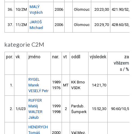
MALÝ
36.
10/ZM
2006
Olomouc
20:23,00
421.90/52,7
Vojtěch
JAROŠ
37.
11/ZM
2006
Olomouc
20:29,70
428.60/53,5
Michael
kategorie C2M
por.
vk
jméno
nar.
vt
oddíl
výsledek
za
b
vítězem
s / %
RYGEL
1989
KK Brno
1.
Marek
MT
14:21,70
1976
VSDK
VESELÝ Petr
RUFFER
Matěj
1999
Pardub.
2.
1/U23
2
15:52,30
90.60/10,5
WALTER
1998
Šumperk
Jakub
HENDRYCH
Tomáš
2000
Val.Mez.