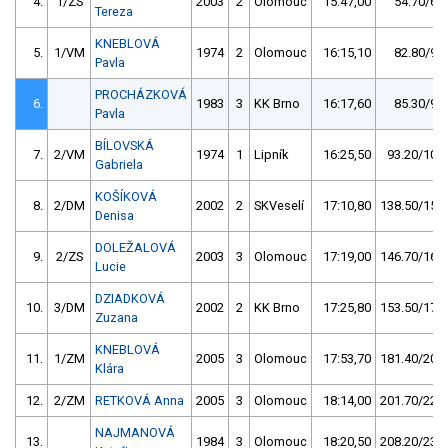
4.
1/ZS
2003
2
Olomouc
15:47,00
54.70/6,1
Tereza
KNEBLOVÁ
5.
1/VM
1974
2
Olomouc
16:15,10
82.80/9,3
Pavla
PROCHÁZKOVÁ
6.
1983
3
KK Brno
16:17,60
85.30/9,6
Pavla
BÍLOVSKÁ
7.
2/VM
1974
1
Lipník
16:25,50
93.20/10,4
Gabriela
KOŠÍKOVÁ
8.
2/DM
2002
2
SKVeselí
17:10,80
138.50/15,5
Denisa
DOLEŽALOVÁ
9.
2/ZS
2003
3
Olomouc
17:19,00
146.70/16,4
Lucie
DZIADKOVÁ
10.
3/DM
2002
2
KK Brno
17:25,80
153.50/17,2
Zuzana
KNEBLOVÁ
11.
1/ZM
2005
3
Olomouc
17:53,70
181.40/20,3
Klára
12.
2/ZM
RETKOVÁ Anna
2005
3
Olomouc
18:14,00
201.70/22,6
NAJMANOVÁ
13.
1984
3
Olomouc
18:20,50
208.20/23,3