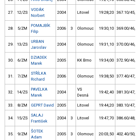
VODÁK
27.
12/ZS
2004
Litovel
19:28,20
367.10/45,8
Norbert
POMAJBÍK
28.
5/ZM
2006
3
Olomouc
19:30,10
369.00/46,1
Filip
URBAN
29.
13/ZS
2004
Olomouc
19:31,10
370.00/46,2
Jaroslav
DZIADEK
30.
6/ZM
2005
KK Brno
19:34,00
372.90/46,5
Marek
STŘÍLKA
31.
7/ZM
2006
Olomouc
19:38,50
377.40/47,1
Richard
PAVELKA
VS
32.
14/ZS
2004
19:42,40
381.30/47,6
Marek
Desná
33.
8/ZM
GEPRT David
2005
Litovel
19:44,20
383.10/47,8
SALAJ
34.
15/ZS
2004
3
Litovel
19:47,70
386.60/48,3
František
ŠOTEK
35.
9/ZM
2005
3
Olomouc
20:03,50
402.40/50,2
Adam