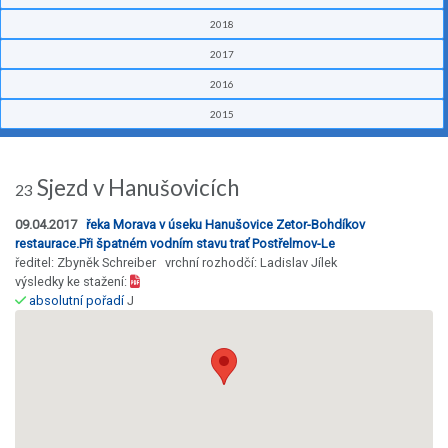
2018
2017
2016
2015
Sjezd v Hanušovicích
23
09.04.2017
řeka Morava v úseku Hanušovice Zetor-Bohdíkov
restaurace.Při špatném vodním stavu trať Postřelmov-Le
ředitel: Zbyněk Schreiber vrchní rozhodčí: Ladislav Jílek
výsledky ke stažení:
absolutní pořadí
J