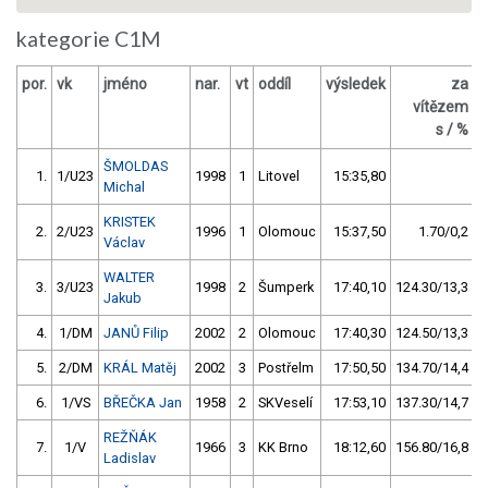
kategorie C1M
por.
vk
jméno
nar.
vt
oddíl
výsledek
za
b
vítězem
s / %
ŠMOLDAS
1.
1/U23
1998
1
Litovel
15:35,80
Michal
KRISTEK
2.
2/U23
1996
1
Olomouc
15:37,50
1.70/0,2
Václav
WALTER
3.
3/U23
1998
2
Šumperk
17:40,10
124.30/13,3
Jakub
4.
1/DM
JANŮ Filip
2002
2
Olomouc
17:40,30
124.50/13,3
5.
2/DM
KRÁL Matěj
2002
3
Postřelm
17:50,50
134.70/14,4
6.
1/VS
BŘEČKA Jan
1958
2
SKVeselí
17:53,10
137.30/14,7
REŽŇÁK
7.
1/V
1966
3
KK Brno
18:12,60
156.80/16,8
Ladislav