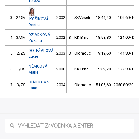
Tereza
3.
2/DM
2002
SKVeselí
18:41,40
106.60/10,5
KOŠÍKOVÁ
Denisa
DZIADKOVÁ
4.
3/DM
2002
3
KK Brno
18:58,80
124.00/12,2
Zuzana
DOLEŽALOVÁ
5.
2/ZS
2003
3
Olomouc
19:19,60
144.80/14,3
Lucie
NĚMCOVÁ
6.
1/DS
2000
1
KK Brno
19:52,70
177.90/17,5
Marie
STŘÍLKOVÁ
7.
3/ZS
2004
Olomouc
51:05,60
2050.80/202,1
Jana