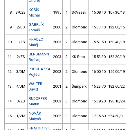
Ondřej
KOŠÍK
8.
3/U23
1995
1
SKVeselí
15:08,40
107.30/13,4
Michal
GABRLÍK
9.
2/DS
2000
2
Olomouc
15:33,10
132.00/16,5
Tomáš
HRADEC
10.
1/ZS
2003
2
Olomouc
15:51,50
150.40/18,8
Matěj
BERGMANN
11.
2/ZS
2003
2
KK Brno
15:53,30
152.20/19,0
Bořivoj
PROCHÁZKA
12.
3/DM
2002
2
Olomouc
16:00,10
159.00/19,8
Vojtěch
WALTER
13.
4/DM
2001
2
Šumperk
16:23,70
182.60/22,8
David
RUDORFER
14.
3/ZS
2003
3
Olomouc
16:39,20
198.10/24,7
Martin
NOVÁK
15.
1/ZM
2005
3
Olomouc
17:35,60
254.50/31,8
Matyáš
KRATOCHVÍL