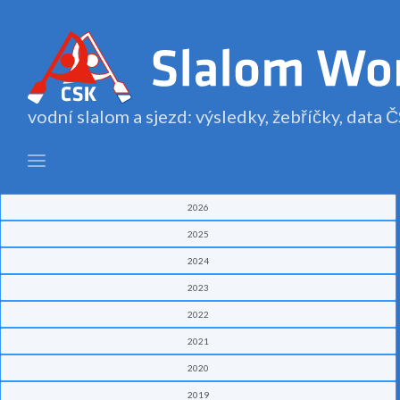
vodní slalom a sjezd: výsledky, žebříčky, data
2026
2025
2024
2023
2022
2021
2020
2019