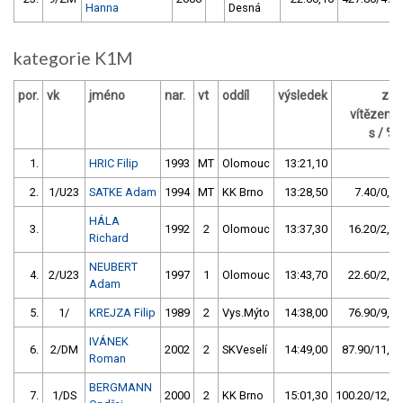
Hanna
Desná
kategorie K1M
por.
vk
jméno
nar.
vt
oddíl
výsledek
za
vítězem
s / %
1.
HRIC Filip
1993
MT
Olomouc
13:21,10
2.
1/U23
SATKE Adam
1994
MT
KK Brno
13:28,50
7.40/0,9
HÁLA
3.
1992
2
Olomouc
13:37,30
16.20/2,0
Richard
NEUBERT
4.
2/U23
1997
1
Olomouc
13:43,70
22.60/2,8
Adam
5.
1/
KREJZA Filip
1989
2
Vys.Mýto
14:38,00
76.90/9,6
IVÁNEK
6.
2/DM
2002
2
SKVeselí
14:49,00
87.90/11,0
Roman
BERGMANN
7.
1/DS
2000
2
KK Brno
15:01,30
100.20/12,5