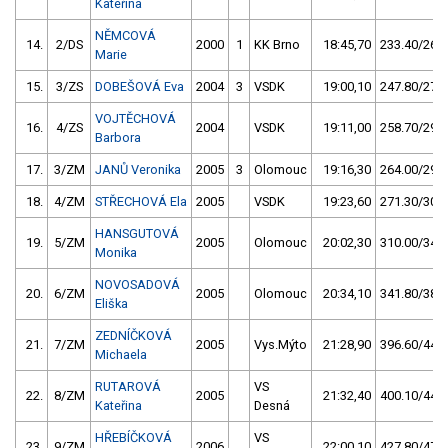
Kateřina
NĚMCOVÁ
14.
2/DS
2000
1
KK Brno
18:45,70
233.40/26,2
Marie
15.
3/ZS
DOBEŠOVÁ Eva
2004
3
VSDK
19:00,10
247.80/27,8
VOJTĚCHOVÁ
16.
4/ZS
2004
VSDK
19:11,00
258.70/29,0
Barbora
17.
3/ZM
JANŮ Veronika
2005
3
Olomouc
19:16,30
264.00/29,6
18.
4/ZM
STŘECHOVÁ Ela
2005
VSDK
19:23,60
271.30/30,4
HANSGUTOVÁ
19.
5/ZM
2005
Olomouc
20:02,30
310.00/34,7
Monika
NOVOSADOVÁ
20.
6/ZM
2005
Olomouc
20:34,10
341.80/38,3
Eliška
ZEDNÍČKOVÁ
21.
7/ZM
2005
Vys.Mýto
21:28,90
396.60/44,4
Michaela
RUTAROVÁ
VS
22.
8/ZM
2005
21:32,40
400.10/44,8
Kateřina
Desná
HŘEBÍČKOVÁ
VS
23.
9/ZM
2006
22:00,10
427.80/47,9