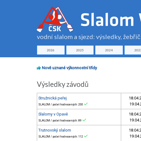
vodní slalom a sjezd: výsledky, žebří
2026
2025
2024
202
Nově uznané výkonnostní třídy
Výsledky závodů
Stružnická peřej
18.04.
19.04.
SLALOM / počet hodnocených: 200
Slalomy v Opavě
18.04.
19.04.
SLALOM / počet hodnocených: 89
Trutnovský slalom
18.04.
19.04.
SLALOM / počet hodnocených: 112