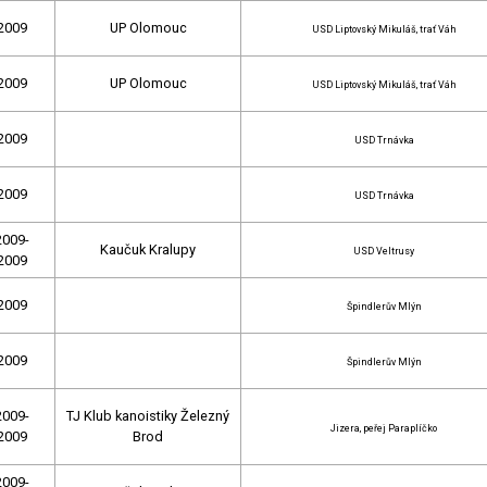
2009
UP Olomouc
USD Liptovský Mikuláš, trať Váh
2009
UP Olomouc
USD Liptovský Mikuláš, trať Váh
2009
USD Trnávka
2009
USD Trnávka
2009-
Kaučuk Kralupy
USD Veltrusy
2009
2009
Špindlerův Mlýn
2009
Špindlerův Mlýn
2009-
TJ Klub kanoistiky Železný
Jizera, peřej Paraplíčko
2009
Brod
2009-