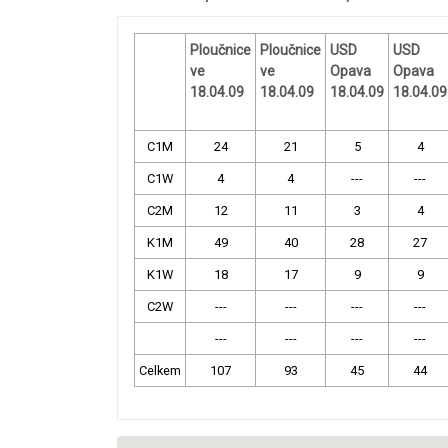
Ploučnice
Ploučnice
USD
USD
ve
ve
Opava
Opava
18.04.09
18.04.09
18.04.09
18.04.09
C1M
24
21
5
4
C1W
4
4
---
---
C2M
12
11
3
4
K1M
49
40
28
27
K1W
18
17
9
9
C2W
---
---
---
---
---
---
---
---
Celkem
107
93
45
44