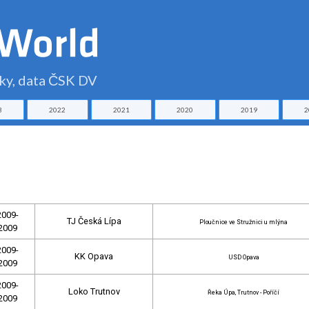
čky, data ČSK DV
3
2022
2021
2020
2019
2
2009-
TJ Česká Lípa
Ploučnice ve Stružnici u mlýna
2009
2009-
KK Opava
USD Opava
2009
2009-
Loko Trutnov
Řeka Úpa, Trutnov - Poříčí
2009