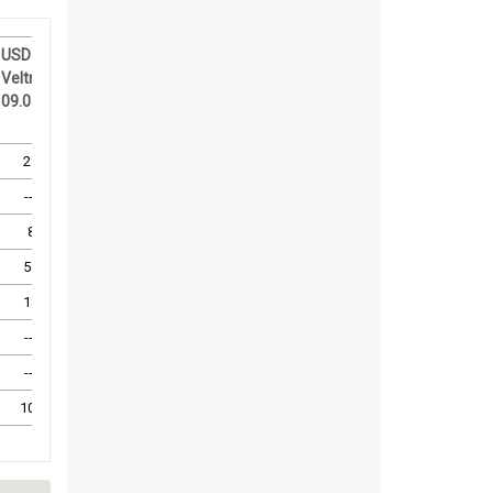
USD
Špindlerův
Špindlerův
Jizera,
Jizera,
USD
USD
Veltrusy
M
M
peře
peře
Veltrusy
Veltru
09.05.09
16.05.09
17.05.09
23.05.09
23.05.09
30.05.09
30.05.
28
29
29
58
53
52
52
---
---
---
4
4
0
---
8
14
15
26
25
23
21
54
40
39
111
107
95
92
18
21
24
38
35
43
42
---
---
---
2
2
1
---
---
---
---
---
---
---
---
108
104
107
239
226
214
207