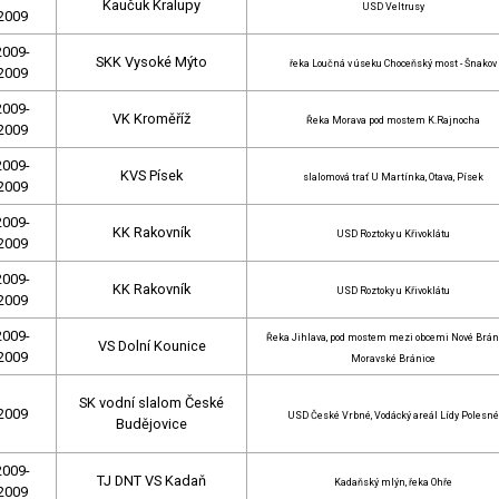
Kaučuk Kralupy
USD Veltrusy
2009
2009-
SKK Vysoké Mýto
řeka Loučná v úseku Choceňský most - Šnakov
2009
2009-
VK Kroměříž
Řeka Morava pod mostem K.Rajnocha
2009
2009-
KVS Písek
slalomová trať U Martínka, Otava, Písek
2009
2009-
KK Rakovník
USD Roztoky u Křivoklátu
2009
2009-
KK Rakovník
USD Roztoky u Křivoklátu
2009
2009-
Řeka Jihlava, pod mostem mezi obcemi Nové Brán
VS Dolní Kounice
2009
Moravské Bránice
SK vodní slalom České
2009
USD České Vrbné, Vodácký areál Lídy Polesné
Budějovice
2009-
TJ DNT VS Kadaň
Kadaňský mlýn, řeka Ohře
2009