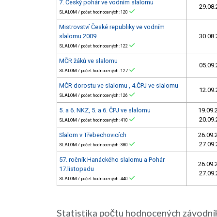
7. Český pohár ve vodním slalomu
29.08.
SLALOM / počet hodnocených: 120
Mistrovství České republiky ve vodním
slalomu 2009
30.08.
SLALOM / počet hodnocených: 122
MČR žáků ve slalomu
05.09.
SLALOM / počet hodnocených: 127
MČR dorostu ve slalomu , 4.ČPJ ve slalomu
12.09.
SLALOM / počet hodnocených: 126
5. a 6. NKZ, 5. a 6. ČPJ ve slalomu
19.09.
20.09.
SLALOM / počet hodnocených: 410
Slalom v Třebechovicích
26.09.
27.09.
SLALOM / počet hodnocených: 380
57. ročník Hanáckého slalomu a Pohár
26.09.
17.listopadu
27.09.
SLALOM / počet hodnocených: 440
Statistika počtu hodnocených závodní