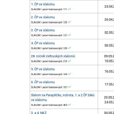
1. ČP ve slalomu
25.04.
SLALOM / počet hodnocených: 111
2. ČP ve slalomu
26.04.
SLALOM / počet hodnocených: 129
3. ČP ve slalomu
02.05.
SLALOM / počet hodnocených: 127
4. ČP ve slalomu
03.05.
SLALOM / počet hodnocených: 128
28. ročník Veltruských slalomů
09.05.
10.05.
SLALOM / počet hodnocených: 219
5. ČP ve slalomu
16.05.
SLALOM / počet hodnocených: 104
6. ČP ve slalomu
17.05.
SLALOM / počet hodnocených: 107
Slalom na Paraplíčku, sobota, 1. a 2.ČP žáků
23.05.
ve slalomu
24.05.
SLALOM / počet hodnocených: 465
3. a 4. NKZ
30.05.