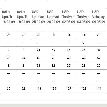
Řeka
Řeka
USD
USD
USD
USD
USD
Úpa, Tr
Úpa, Tr
Liptovsk
Liptovsk
Trnávka
Trnávka
Veltrusy
18.04.09
18.04.09
25.04.09
26.04.09
02.05.09
03.05.09
09.05.09
22
20
29
33
34
34
25
---
---
---
---
1
3
---
7
5
21
19
21
21
9
28
24
40
45
42
42
57
3
3
21
32
29
28
20
---
---
---
---
---
---
---
---
---
---
---
---
---
---
60
52
111
129
127
128
111