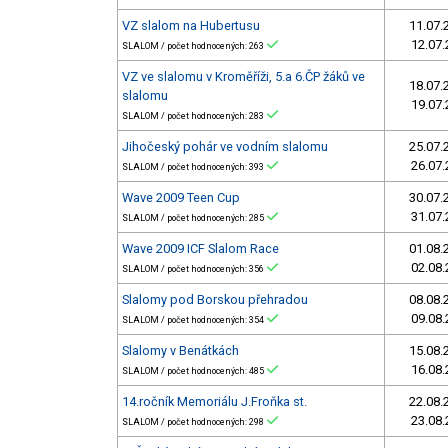
VZ slalom na Hubertusu
11.07.
12.07.
SLALOM / počet hodnocených: 263
VZ ve slalomu v Kroměříži, 5.a 6.ČP žáků ve
18.07.
slalomu
19.07.
SLALOM / počet hodnocených: 283
Jihočeský pohár ve vodním slalomu
25.07.
26.07.
SLALOM / počet hodnocených: 393
Wave 2009 Teen Cup
30.07.
31.07.
SLALOM / počet hodnocených: 285
Wave 2009 ICF Slalom Race
01.08.
02.08.
SLALOM / počet hodnocených: 356
Slalomy pod Borskou přehradou
08.08.
09.08.
SLALOM / počet hodnocených: 354
Slalomy v Benátkách
15.08.
16.08.
SLALOM / počet hodnocených: 485
14.ročník Memoriálu J.Froňka st.
22.08.
23.08.
SLALOM / počet hodnocených: 298