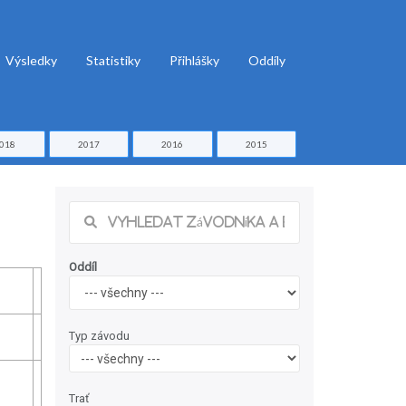
Výsledky
Statistiky
Přihlášky
Oddíly
018
2017
2016
2015
Oddíl
Typ závodu
Trať