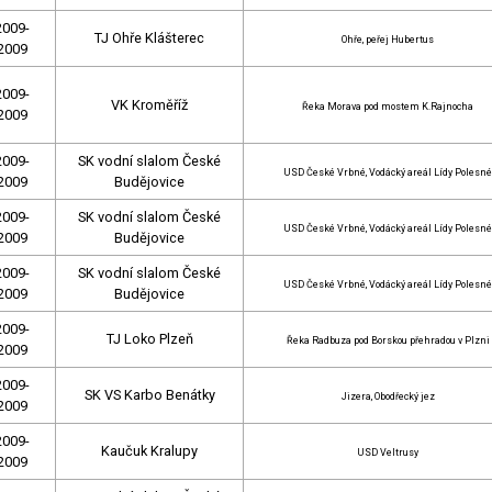
2009-
TJ Ohře Klášterec
Ohře, peřej Hubertus
2009
2009-
VK Kroměříž
Řeka Morava pod mostem K.Rajnocha
2009
2009-
SK vodní slalom České
USD České Vrbné, Vodácký areál Lídy Polesné
2009
Budějovice
2009-
SK vodní slalom České
USD České Vrbné, Vodácký areál Lídy Polesné
2009
Budějovice
2009-
SK vodní slalom České
USD České Vrbné, Vodácký areál Lídy Polesné
2009
Budějovice
2009-
TJ Loko Plzeň
Řeka Radbuza pod Borskou přehradou v Plzni
2009
2009-
SK VS Karbo Benátky
Jizera, Obodřecký jez
2009
2009-
Kaučuk Kralupy
USD Veltrusy
2009