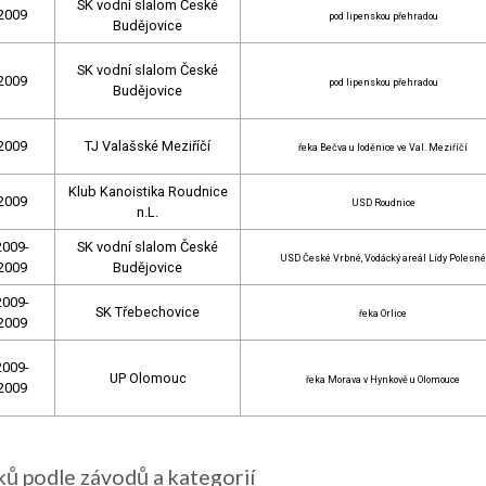
SK vodní slalom České
2009
pod lipenskou přehradou
Budějovice
SK vodní slalom České
2009
pod lipenskou přehradou
Budějovice
2009
TJ Valašské Meziříčí
řeka Bečva u loděnice ve Val. Meziříčí
Klub Kanoistika Roudnice
2009
USD Roudnice
n.L.
2009-
SK vodní slalom České
USD České Vrbné, Vodácký areál Lídy Polesné
2009
Budějovice
2009-
SK Třebechovice
řeka Orlice
2009
2009-
UP Olomouc
řeka Morava v Hynkově u Olomouce
2009
ků podle závodů a kategorií