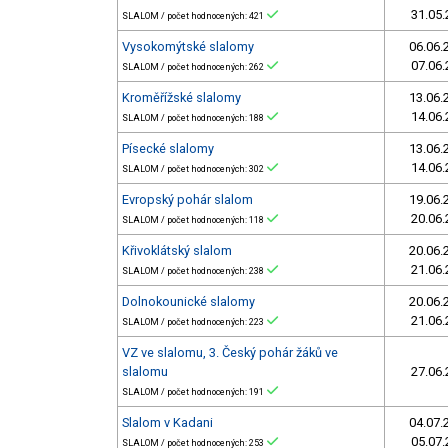
31.05.
SLALOM / počet hodnocených: 421
Vysokomýtské slalomy
06.06.
07.06.
SLALOM / počet hodnocených: 262
Kroměřížské slalomy
13.06.
14.06.
SLALOM / počet hodnocených: 188
Písecké slalomy
13.06.
14.06.
SLALOM / počet hodnocených: 302
Evropský pohár slalom
19.06.
20.06.
SLALOM / počet hodnocených: 118
Křivoklátský slalom
20.06.
21.06.
SLALOM / počet hodnocených: 238
Dolnokounické slalomy
20.06.
21.06.
SLALOM / počet hodnocených: 223
VZ ve slalomu, 3. Český pohár žáků ve
slalomu
27.06.
SLALOM / počet hodnocených: 191
Slalom v Kadani
04.07.
05.07.
SLALOM / počet hodnocených: 253