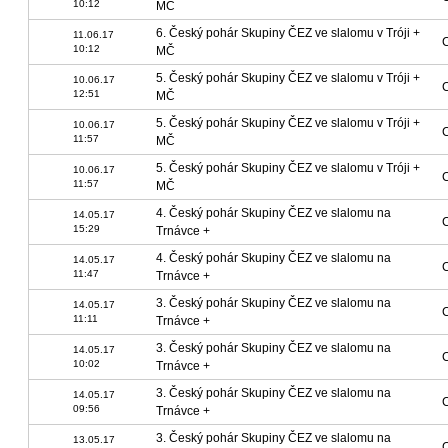
10:12
MČ
6. Český pohár Skupiny ČEZ ve slalomu v Tróji +
11.06.17
C
10:12
MČ
5. Český pohár Skupiny ČEZ ve slalomu v Tróji +
10.06.17
C
12:51
MČ
5. Český pohár Skupiny ČEZ ve slalomu v Tróji +
10.06.17
C
11:57
MČ
5. Český pohár Skupiny ČEZ ve slalomu v Tróji +
10.06.17
C
11:57
MČ
4. Český pohár Skupiny ČEZ ve slalomu na
14.05.17
C
15:29
Trnávce +
4. Český pohár Skupiny ČEZ ve slalomu na
14.05.17
C
11:47
Trnávce +
3. Český pohár Skupiny ČEZ ve slalomu na
14.05.17
C
11:11
Trnávce +
3. Český pohár Skupiny ČEZ ve slalomu na
14.05.17
C
10:02
Trnávce +
3. Český pohár Skupiny ČEZ ve slalomu na
14.05.17
C
09:56
Trnávce +
3. Český pohár Skupiny ČEZ ve slalomu na
13.05.17
C