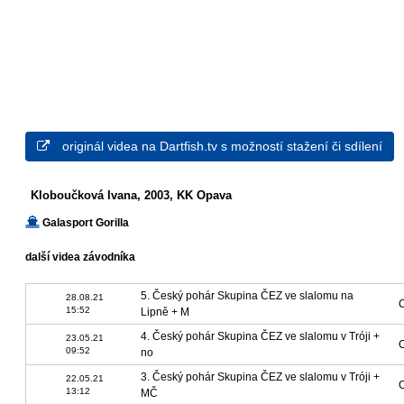
originál videa na Dartfish.tv s možností stažení či sdílení
Kloboučková Ivana, 2003, KK Opava
Galasport Gorilla
další videa závodníka
5. Český pohár Skupina ČEZ ve slalomu na
28.08.21
15:52
Lipně + M
4. Český pohár Skupina ČEZ ve slalomu v Tróji +
23.05.21
09:52
no
3. Český pohár Skupina ČEZ ve slalomu v Tróji +
22.05.21
13:12
MČ