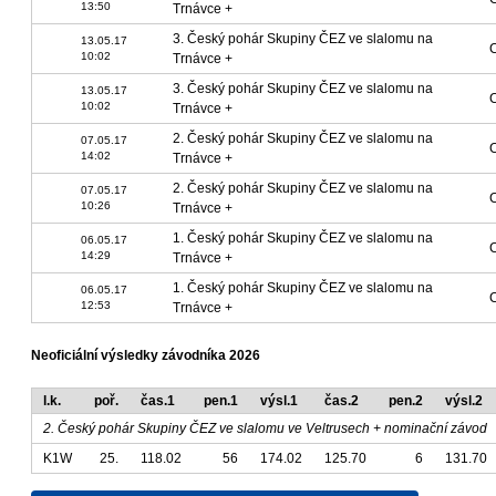
13:50
Trnávce +
3. Český pohár Skupiny ČEZ ve slalomu na
13.05.17
C
10:02
Trnávce +
3. Český pohár Skupiny ČEZ ve slalomu na
13.05.17
C
10:02
Trnávce +
2. Český pohár Skupiny ČEZ ve slalomu na
07.05.17
C
14:02
Trnávce +
2. Český pohár Skupiny ČEZ ve slalomu na
07.05.17
C
10:26
Trnávce +
1. Český pohár Skupiny ČEZ ve slalomu na
06.05.17
C
14:29
Trnávce +
1. Český pohár Skupiny ČEZ ve slalomu na
06.05.17
C
12:53
Trnávce +
Neoficiální výsledky závodníka 2026
l.k.
poř.
čas.1
pen.1
výsl.1
čas.2
pen.2
výsl.2
2. Český pohár Skupiny ČEZ ve slalomu ve Veltrusech + nominační závod
K1W
25.
118.02
56
174.02
125.70
6
131.70