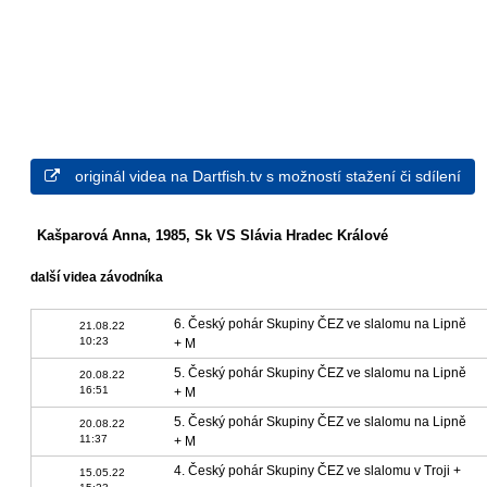
originál videa na Dartfish.tv s možností stažení či sdílení
Kašparová Anna, 1985, Sk VS Slávia Hradec Králové
další videa závodníka
6. Český pohár Skupiny ČEZ ve slalomu na Lipně
21.08.22
10:23
+ M
5. Český pohár Skupiny ČEZ ve slalomu na Lipně
20.08.22
16:51
+ M
5. Český pohár Skupiny ČEZ ve slalomu na Lipně
20.08.22
11:37
+ M
4. Český pohár Skupiny ČEZ ve slalomu v Troji +
15.05.22