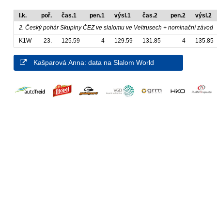
l.k.
poř.
čas.1
pen.1
výsl.1
čas.2
pen.2
výsl.2
2. Český pohár Skupiny ČEZ ve slalomu ve Veltrusech + nominační závod
K1W
23.
125.59
4
129.59
131.85
4
135.85
Kašparová Anna: data na Slalom World