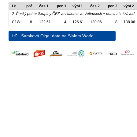
l.k.
poř.
čas.1
pen.1
výsl.1
čas.2
pen.2
výsl.2
2. Český pohár Skupiny ČEZ ve slalomu ve Veltrusech + nominační závod
C1W
8.
122.61
4
126.61
130.06
8
138.06
Samková Olga: data na Slalom World