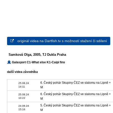
originál videa na Dartfish.tv s možností stažení či sdílení
Samková Olga, 2005, TJ Dukla Praha
Galasport C1-What else K1-Caipi fins
další videa závodníka
6. Český pohár Skupiny ČEZ ve slalomu na Lipně +
25.08.24
14:11
M
6. Český pohár Skupiny ČEZ ve slalomu na Lipně +
25.08.24
10:22
M
5. Český pohár Skupiny ČEZ ve slalomu na Lipně +
24.08.24
15:16
M