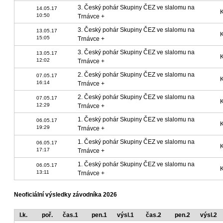
3. Český pohár Skupiny ČEZ ve slalomu na
14.05.17
K
10:50
Trnávce +
3. Český pohár Skupiny ČEZ ve slalomu na
13.05.17
K
15:05
Trnávce +
3. Český pohár Skupiny ČEZ ve slalomu na
13.05.17
K
12:02
Trnávce +
2. Český pohár Skupiny ČEZ ve slalomu na
07.05.17
K
16:14
Trnávce +
2. Český pohár Skupiny ČEZ ve slalomu na
07.05.17
K
12:29
Trnávce +
1. Český pohár Skupiny ČEZ ve slalomu na
06.05.17
K
19:29
Trnávce +
1. Český pohár Skupiny ČEZ ve slalomu na
06.05.17
K
17:17
Trnávce +
1. Český pohár Skupiny ČEZ ve slalomu na
06.05.17
K
13:11
Trnávce +
Neoficiální výsledky závodníka 2026
l.k.
poř.
čas.1
pen.1
výsl.1
čas.2
pen.2
výsl.2