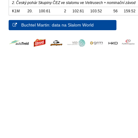
2. Český pohár Skupiny ČEZ ve slalomu ve Veltrusech + nominační závod
K1M
20.
100.61
2
102.61
103.52
56
159.52
Buchtel Martin: data na Slalom World