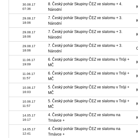
8. Český pohár Skupiny ČEZ ve slalomu + 4.
30.08.17
K
07:36
Národní
7. Český pohár Skupiny ČEZ ve slalomu + 3.
29.08.17
K
18:06
Národní
7. Český pohár Skupiny ČEZ ve slalomu + 3.
29.08.17
K
18:06
Národní
7. Český pohár Skupiny ČEZ ve slalomu + 3.
29.08.17
C
18:06
Národní
6. Český pohár Skupiny ČEZ ve slalomu v Tróji +
11.06.17
K
19:09
MČ
6. Český pohár Skupiny ČEZ ve slalomu v Tróji +
11.06.17
K
11:57
MČ
5. Český pohár Skupiny ČEZ ve slalomu v Tróji +
10.06.17
K
16:03
MČ
5. Český pohár Skupiny ČEZ ve slalomu v Tróji +
10.06.17
K
11:57
MČ
4. Český pohár Skupiny ČEZ ve slalomu na
14.05.17
K
16:17
Trnávce +
4. Český pohár Skupiny ČEZ ve slalomu na
14.05.17
K
12:41
Trnávce +