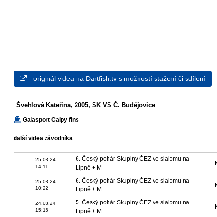
originál videa na Dartfish.tv s možností stažení či sdílení
Švehlová Kateřina, 2005, SK VS Č. Budějovice
Galasport Caipy fins
další videa závodníka
6. Český pohár Skupiny ČEZ ve slalomu na
25.08.24
14:11
Lipně + M
6. Český pohár Skupiny ČEZ ve slalomu na
25.08.24
10:22
Lipně + M
5. Český pohár Skupiny ČEZ ve slalomu na
24.08.24
15:16
Lipně + M