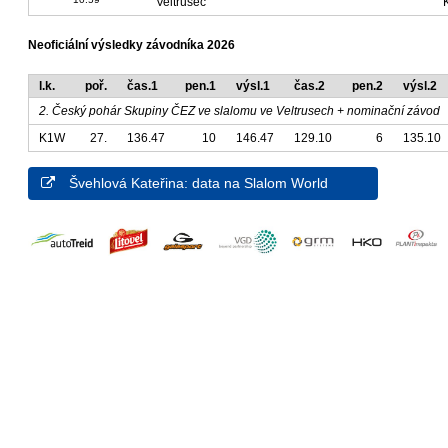
Veltrusec
Neoficiální výsledky závodníka 2026
l.k.
poř.
čas.1
pen.1
výsl.1
čas.2
pen.2
výsl.2
2. Český pohár Skupiny ČEZ ve slalomu ve Veltrusech + nominační závod
K1W
27.
136.47
10
146.47
129.10
6
135.10
Švehlová Kateřina: data na Slalom World