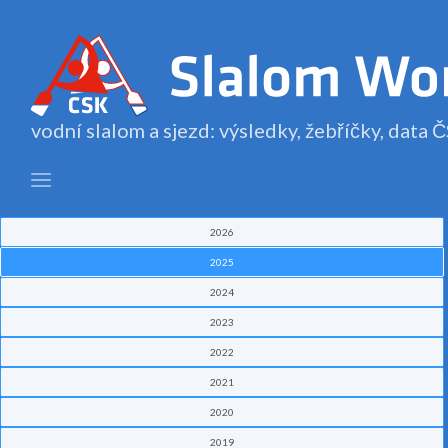
vodní slalom a sjezd: výsledky, žebříčky, data
2026
2025
2024
2023
2022
2021
2020
2019