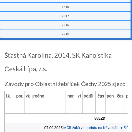
2018
2017
2016
2015
Šťastná Karolína, 2014, SK Kanoistika
Česká Lípa, z.s.
Závody pro Oblastní žebříček Čechy 2025 sjezd
l.k.
por.
vk
jméno
nar.
vt
oddíl
čas
pen
čas
pe
SJEZD
07.09.2025
MČR žáků ve sprintu na Křivoklátu + 5.ČP