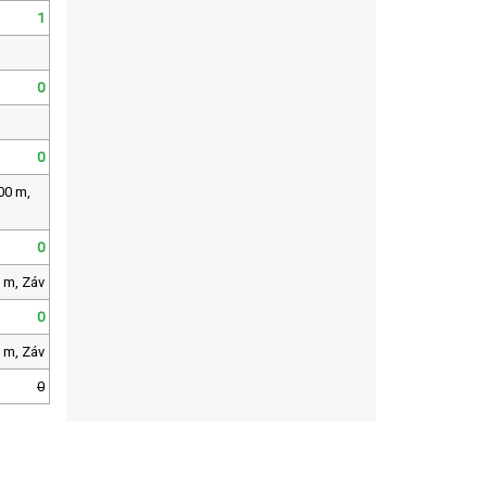
1
0
0
00 m,
0
 m, Záv
0
 m, Záv
0