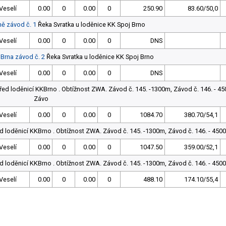
Veselí
0.00
0
0.00
0
250.90
83.60/50,0
ně závod č. 1
Řeka Svratka u loděnice KK Spoj Brno
Veselí
0.00
0
0.00
0
DNS
 Brna závod č. 2
Řeka Svratka u loděnice KK Spoj Brno
Veselí
0.00
0
0.00
0
DNS
ed loděnicí KKBrno . Obtížnost ZWA. Závod č. 145. -1300m, Závod č. 146. - 45
Závo
Veselí
0.00
0
0.00
0
1084.70
380.70/54,1
d loděnicí KKBrno . Obtížnost ZWA. Závod č. 145. -1300m, Závod č. 146. - 4500
Veselí
0.00
0
0.00
0
1047.50
359.00/52,1
d loděnicí KKBrno . Obtížnost ZWA. Závod č. 145. -1300m, Závod č. 146. - 4500
Veselí
0.00
0
0.00
0
488.10
174.10/55,4