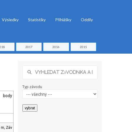
Výsledky
Statistiky
Přihlášky
Oddíly
018
2017
2016
2015
Typ závodu
body
 m, Záv