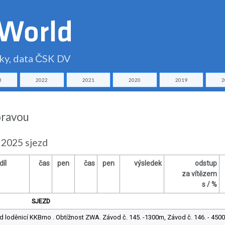
čky, data ČSK DV
3
2022
2021
2020
2019
2
oravou
 2025 sjezd
díl
čas
pen
čas
pen
výsledek
odstup
za vítězem
s / %
SJEZD
d loděnicí KKBrno . Obtížnost ZWA. Závod č. 145. -1300m, Závod č. 146. - 4500