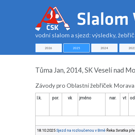
vodní slalom a sjezd: výsledky, žebří
2026
2025
2024
202
Tůma Jan, 2014, SK Veselí nad M
Závody pro Oblastní žebříček Morava
l.k.
por.
vk
jméno
nar.
vt
od
18.10.2025
Sjezd na rozloučenou v Brně
Řeka Svratka pře