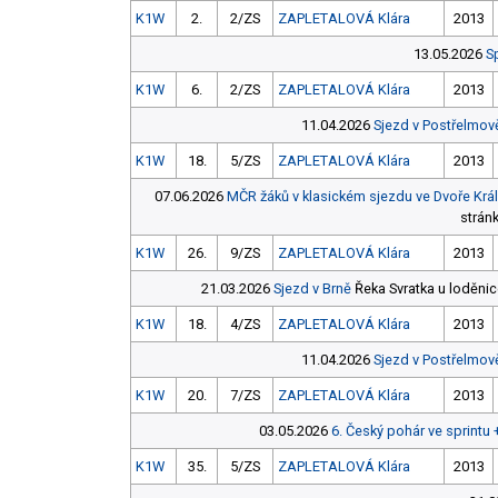
K1W
2.
2/ZS
ZAPLETALOVÁ Klára
2013
13.05.2026
S
K1W
6.
2/ZS
ZAPLETALOVÁ Klára
2013
11.04.2026
Sjezd v Postřelmov
K1W
18.
5/ZS
ZAPLETALOVÁ Klára
2013
07.06.2026
MČR žáků v klasickém sjezdu ve Dvoře Král
strán
K1W
26.
9/ZS
ZAPLETALOVÁ Klára
2013
21.03.2026
Sjezd v Brně
Řeka Svratka u loděnic
K1W
18.
4/ZS
ZAPLETALOVÁ Klára
2013
11.04.2026
Sjezd v Postřelmov
K1W
20.
7/ZS
ZAPLETALOVÁ Klára
2013
03.05.2026
6. Český pohár ve sprintu
K1W
35.
5/ZS
ZAPLETALOVÁ Klára
2013