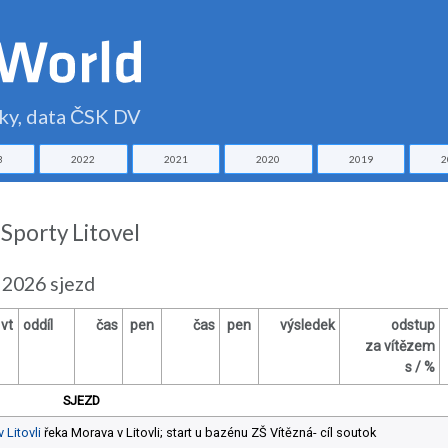
čky, data ČSK DV
3
2022
2021
2020
2019
2
 Sporty Litovel
 2026 sjezd
vt
oddíl
čas
pen
čas
pen
výsledek
odstup
za vítězem
s / %
SJEZD
 Litovli
řeka Morava v Litovli; start u bazénu ZŠ Vítězná- cíl soutok