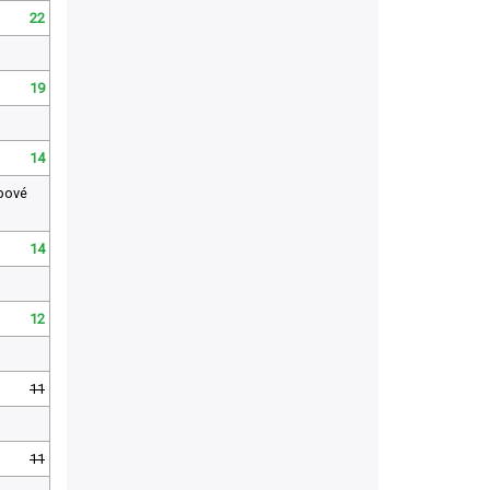
22
19
14
ebové
14
12
11
11