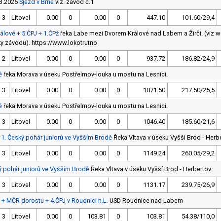
3.2026
Sjezd v Brně
viz. závod č.1
3
Litovel
0.00
0
0.00
0
447.10
101.60/29,4
álové + 5.ČPJ + 1.ČPž
řeka Labe mezi Dvorem Králové nad Labem a Žirčí. (viz 
ky závodu). https://www.lokotrutno
2
Litovel
0.00
0
0.00
0
937.72
186.82/24,9
ě
řeka Morava v úseku Postřelmov-louka u mostu na Lesnici.
3
Litovel
0.00
0
0.00
0
1071.50
217.50/25,5
ě
řeka Morava v úseku Postřelmov-louka u mostu na Lesnici.
3
Litovel
0.00
0
0.00
0
1046.40
185.60/21,6
 1. Český pohár juniorů ve Vyšším Brodě
Řeka Vltava v úseku Vyšší Brod - Herb
3
Litovel
0.00
0
0.00
0
1149.24
260.05/29,2
ý pohár juniorů ve Vyšším Brodě
Řeka Vltava v úseku Vyšší Brod - Herbertov
3
Litovel
0.00
0
0.00
0
1131.17
239.75/26,9
u + MČR dorostu + 4.ČPJ v Roudnici n.L.
USD Roudnice nad Labem
3
Litovel
0.00
0
103.81
0
103.81
54.38/110,0