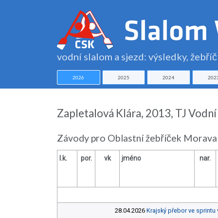
vodní slalom a sjezd: výsledky, žebří
2026
2025
2024
202
Zapletalová Klára, 2013, TJ Vodní
Závody pro Oblastní žebříček Morava
l.k.
por.
vk
jméno
nar.
28.04.2026
Krajský přebor ve sprintu v