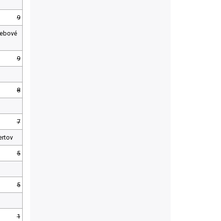
9
webové
9
8
7
ertov
5
5
1