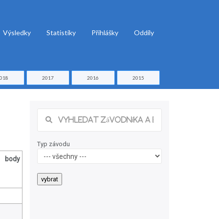
Výsledky
Statistiky
Přihlášky
Oddíly
018
2017
2016
2015
Typ závodu
body