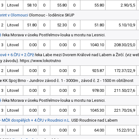
3
Litovel
58.10
0
55.80
0
55.80
2.90/5,5
print v Olomouci
Olomouc - loděnice SKUP
2
Litovel
51.80
0
52.30
0
51.80
5.10/10,9
ě
řeka Morava v úseku Postřelmov-louka u mostu na Lesnici.
3
Litovel
0.00
0
0.00
0
1040.10
208.30/25,0
ové + 6.ČPJ + 2.ČPž
řeka Labe mezi Dvorem Králové nad Labem a Žirčí. (viz w
ky závodu). https://www.lokotrutno
2
Litovel
0.00
0
0.00
0
925.87
172.37/22,9
e KK Spoj Brno - Jundrov závod č. 1 - 3000m , závod č. 2 - 1500 m obtížnost
3
Litovel
0.00
0
0.00
0
978.00
211.50/27,6
ě
řeka Morava v úseku Postřelmov-louka u mostu na Lesnici.
3
Litovel
0.00
0
0.00
0
1045.30
221.70/26,9
 + MČR dospělých + 4.ČPJ v Roudnici n.L.
USD Roudnice nad Labem
3
Litovel
64.00
0
0.00
0
64.00
15.22/31,2