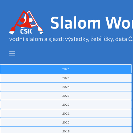
vodní slalom a sjezd: výsledky, žebříčky, data
2026
2025
2024
2023
2022
2021
2020
2019