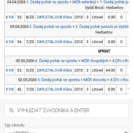
04.04.2026
1. Český pohár ve sjezdu + MČR veteránů + 1. Český pohár jun
Vyšší Brod - Herbertov
K1W
35.
8/ZS
ZAPLETALOVÁ Klára
2013
3
Litovel
0.00
0
05.04.2026
2. Český pohár ve sjezdu + 2. Český pohár juniorů ve Vyšším
Herbertov
K1W
36.
7/ZS
ZAPLETALOVÁ Klára
2013
3
Litovel
0.00
0
SPRINT
03.05.2026
6. Český pohár ve sprintu + MČR dospělých + 4.ČPJ v Roud
K1W
35.
5/ZS
ZAPLETALOVÁ Klára
2013
3
Litovel
64.00
0
02.05.2026
5. Český pohár ve sprintu + MČR dorostu + 4.ČPJ v Roudni
K1W
42.
7/ZS
ZAPLETALOVÁ Klára
2013
3
Litovel
0.00
0
103
Typ závodu