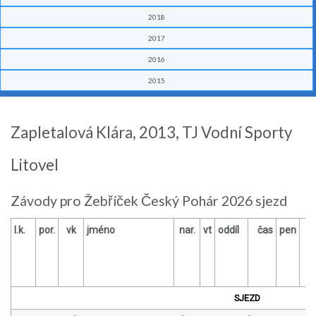
2018
2017
2016
2015
Zapletalová Klára, 2013, TJ Vodní Sporty
Litovel
Závody pro Žebříček Český Pohár 2026 sjezd
l.k.
por.
vk
jméno
nar.
vt
oddíl
čas
pen
SJEZD