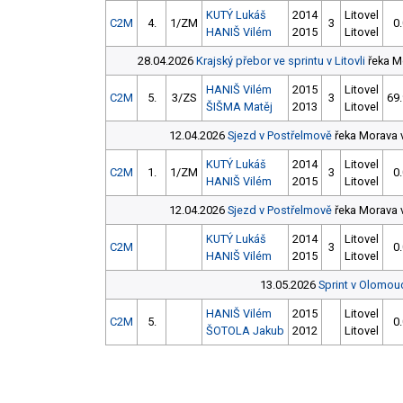
KUTÝ Lukáš
2014
Litovel
C2M
4.
1/ZM
3
0
HANIŠ Vilém
2015
Litovel
28.04.2026
Krajský přebor ve sprintu v Litovli
řeka Mo
HANIŠ Vilém
2015
Litovel
C2M
5.
3/ZS
3
69
ŠIŠMA Matěj
2013
Litovel
12.04.2026
Sjezd v Postřelmově
řeka Morava v
KUTÝ Lukáš
2014
Litovel
C2M
1.
1/ZM
3
0
HANIŠ Vilém
2015
Litovel
12.04.2026
Sjezd v Postřelmově
řeka Morava v
KUTÝ Lukáš
2014
Litovel
C2M
3
0
HANIŠ Vilém
2015
Litovel
13.05.2026
Sprint v Olomou
HANIŠ Vilém
2015
Litovel
C2M
5.
0
ŠOTOLA Jakub
2012
Litovel