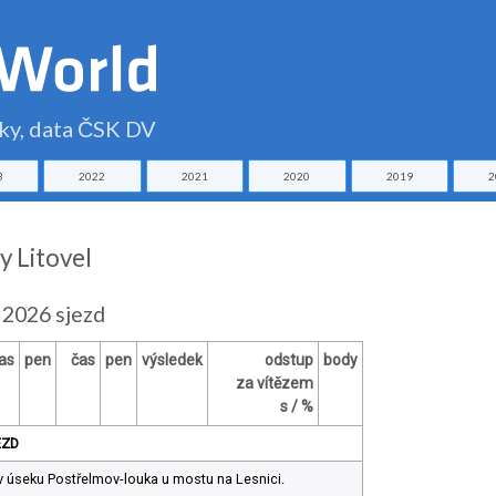
čky, data ČSK DV
3
2022
2021
2020
2019
2
y Litovel
 2026 sjezd
as
pen
čas
pen
výsledek
odstup
body
za vítězem
s / %
EZD
 úseku Postřelmov-louka u mostu na Lesnici.