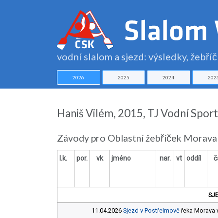
vodní slalom a sjezd: výsledky, žebří
2026
2025
2024
202
Haniš Vilém, 2015, TJ Vodní Sport
Závody pro Oblastní žebříček Morava
l.k.
por.
vk
jméno
nar.
vt
oddíl
č
SJ
11.04.2026
Sjezd v Postřelmově
řeka Morava v