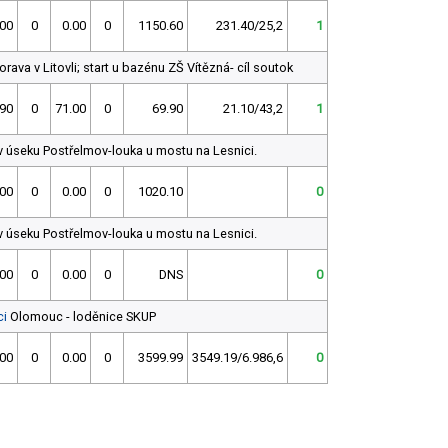
.00
0
0.00
0
1150.60
231.40/25,2
1
rava v Litovli; start u bazénu ZŠ Vítězná- cíl soutok
.90
0
71.00
0
69.90
21.10/43,2
1
 úseku Postřelmov-louka u mostu na Lesnici.
.00
0
0.00
0
1020.10
0
 úseku Postřelmov-louka u mostu na Lesnici.
.00
0
0.00
0
DNS
0
ci
Olomouc - loděnice SKUP
.00
0
0.00
0
3599.99
3549.19/6.986,6
0