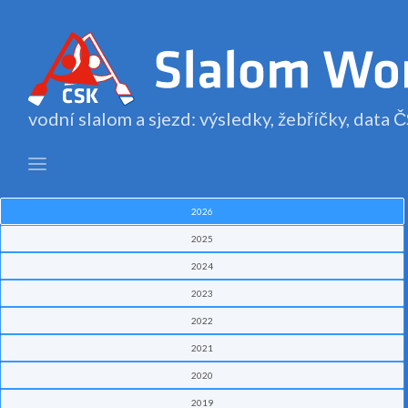
vodní slalom a sjezd: výsledky, žebříčky, data
2026
2025
2024
2023
2022
2021
2020
2019