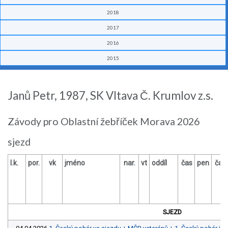
2018
2017
2016
2015
Janů Petr, 1987, SK Vltava Č. Krumlov z.s.
Závody pro Oblastní žebříček Morava 2026
sjezd
l.k.
por.
vk
jméno
nar.
vt
oddíl
čas
pen
čas
SJEZD