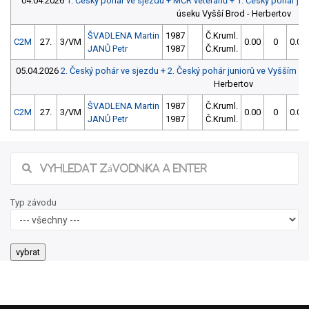
04.04.2026
1. Český pohár ve sjezdu + MČR veteránů + 1. Český pohár ju
úseku Vyšší Brod - Herbertov
ŠVADLENA Martin
1987
Č.Kruml.
C2M
27.
3/VM
0.00
0
0.00
JANŮ Petr
1987
Č.Kruml.
05.04.2026
2. Český pohár ve sjezdu + 2. Český pohár juniorů ve Vyšším B
Herbertov
ŠVADLENA Martin
1987
Č.Kruml.
C2M
27.
3/VM
0.00
0
0.00
JANŮ Petr
1987
Č.Kruml.
Typ závodu