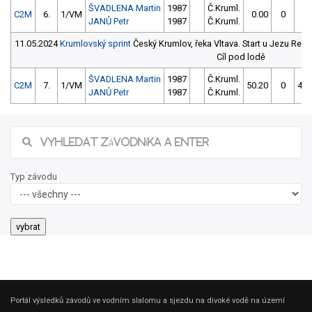
ŠVADLENA Martin
1987
Č.Kruml.
C2M
6.
1/VM
0.00
0
0.
JANŮ Petr
1987
Č.Kruml.
11.05.2024
Krumlovský sprint
Český Krumlov, řeka Vltava. Start u Jezu Rechl
Cíl pod lodě
ŠVADLENA Martin
1987
Č.Kruml.
C2M
7.
1/VM
50.20
0
49.
JANŮ Petr
1987
Č.Kruml.
Typ závodu
Portál výsledků závodů ve vodním slalomu a sjezdu na divoké vodě na území