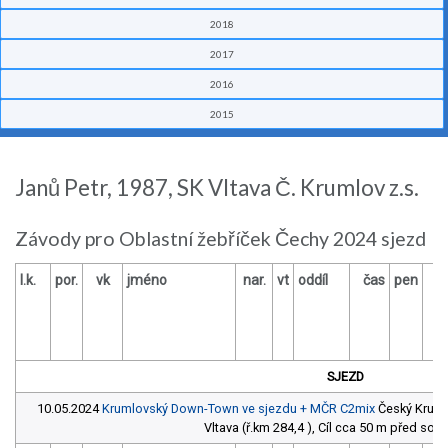
2018
2017
2016
2015
Janů Petr, 1987, SK Vltava Č. Krumlov z.s.
Závody pro Oblastní žebříček Čechy 2024 sjezd
l.k.
por.
vk
jméno
nar.
vt
oddíl
čas
pen
č
SJEZD
10.05.2024
Krumlovský Down-Town ve sjezdu + MČR C2mix
Český Krumlo
Vltava (ř.km 284,4 ), Cíl cca 50 m před sou