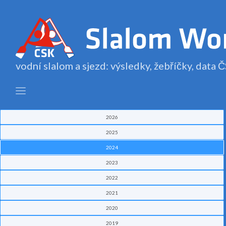
vodní slalom a sjezd: výsledky, žebříčky, data
2026
2025
2024
2023
2022
2021
2020
2019