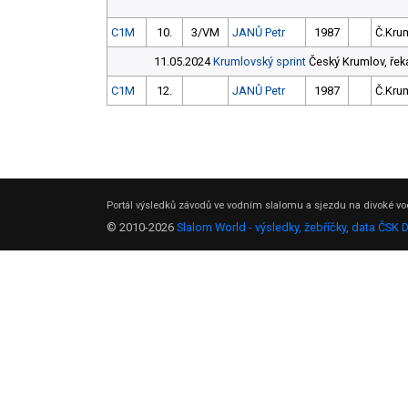
C1M
10.
3/VM
JANŮ Petr
1987
Č.Krum
11.05.2024
Krumlovský sprint
Český Krumlov, řeka 
C1M
12.
JANŮ Petr
1987
Č.Krum
Portál výsledků závodů ve vodním slalomu a sjezdu na divoké vod
© 2010-2026
Slalom World - výsledky, žebříčky, data ČSK 