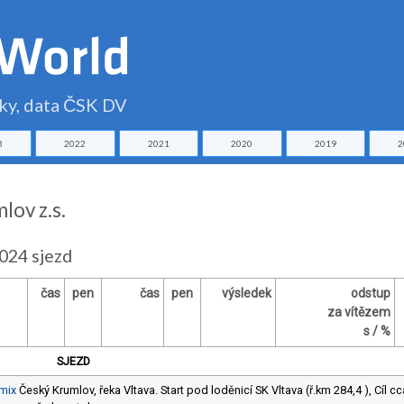
čky, data ČSK DV
3
2022
2021
2020
2019
2
lov z.s.
024 sjezd
čas
pen
čas
pen
výsledek
odstup
za vítězem
s / %
SJEZD
mix
Český Krumlov, řeka Vltava. Start pod loděnicí SK Vltava (ř.km 284,4 ), Cíl c