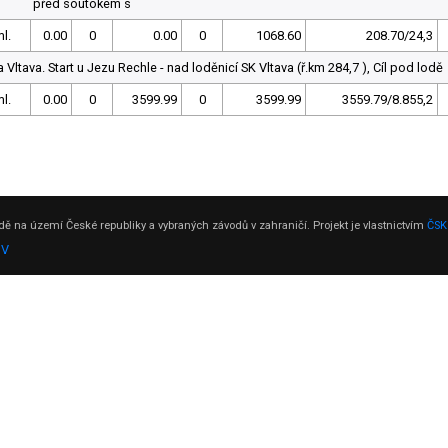
před soutokem s
l.
0.00
0
0.00
0
1068.60
208.70/24,3
Vltava. Start u Jezu Rechle - nad loděnicí SK Vltava (ř.km 284,7 ), Cíl pod lodě
l.
0.00
0
3599.99
0
3599.99
3559.79/8.855,2
ě na území České republiky a vybraných závodů v zahraničí. Projekt je vlastnictvím
ČSK
DV