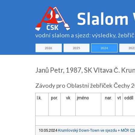
vodní slalom a sjezd: výsledky, žebří
2026
2025
2024
202
Janů Petr, 1987, SK Vltava Č. Krum
Závody pro Oblastní žebříček Čechy 2
l.k.
por.
vk
jméno
nar.
vt
oddíl
10.05.2024
Krumlovský Down-Town ve sjezdu + MČR C2