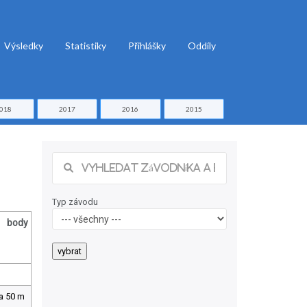
Výsledky
Statistiky
Přihlášky
Oddíly
018
2017
2016
2015
Typ závodu
body
ca 50 m