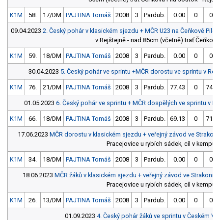
K1M
58.
17/DM
PAJTINA Tomáš
2008
3
Pardub.
0.00
0
0.0
09.04.2023
2. Český pohár v klasickém sjezdu + MČR U23 na Čeňkově Pile
S
v Rejštejně - nad 85cm (včetně) trať Čeňkova
K1M
59.
18/DM
PAJTINA Tomáš
2008
3
Pardub.
0.00
0
0.0
30.04.2023
5. Český pohár ve sprintu +MČR dorostu ve sprintu v Roud
K1M
76.
21/DM
PAJTINA Tomáš
2008
3
Pardub.
77.43
0
74.7
01.05.2023
6. Český pohár ve sprintu + MČR dospělých ve sprintu v Ro
K1M
66.
18/DM
PAJTINA Tomáš
2008
3
Pardub.
69.13
0
71.4
17.06.2023
MČR dorostu v klasickém sjezdu + veřejný závod ve Strakoni
Pracejovice u rybích sádek, cíl v kempu 
K1M
34.
18/DM
PAJTINA Tomáš
2008
3
Pardub.
0.00
0
0.0
18.06.2023
MČR žáků v klasickém sjezdu + veřejný závod ve Strakonicí
Pracejovice u rybích sádek, cíl v kempu 
K1M
26.
13/DM
PAJTINA Tomáš
2008
3
Pardub.
0.00
0
0.0
01.09.2023
4. Český pohár žáků ve sprintu v Českém V