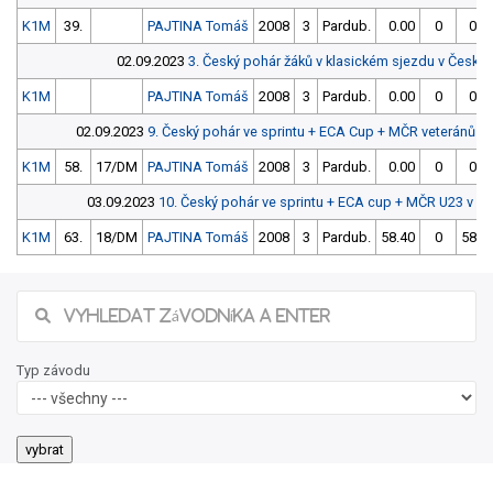
K1M
39.
PAJTINA Tomáš
2008
3
Pardub.
0.00
0
0.0
02.09.2023
3. Český pohár žáků v klasickém sjezdu v Česk
K1M
PAJTINA Tomáš
2008
3
Pardub.
0.00
0
0.0
02.09.2023
9. Český pohár ve sprintu + ECA Cup + MČR veteránů 
K1M
58.
17/DM
PAJTINA Tomáš
2008
3
Pardub.
0.00
0
0.0
03.09.2023
10. Český pohár ve sprintu + ECA cup + MČR U23 v 
K1M
63.
18/DM
PAJTINA Tomáš
2008
3
Pardub.
58.40
0
58.3
Typ závodu