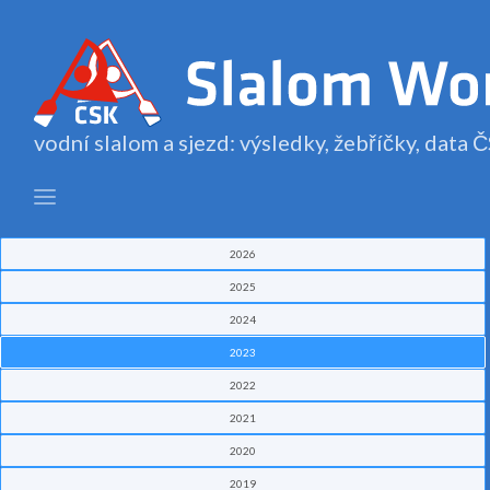
vodní slalom a sjezd: výsledky, žebříčky, data
2026
2025
2024
2023
2022
2021
2020
2019