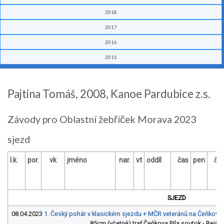
2018
2017
2016
2015
Pajtina Tomáš, 2008, Kanoe Pardubice z.s.
Závody pro Oblastní žebříček Morava 2023
sjezd
l.k.
por.
vk
jméno
nar.
vt
oddíl
čas
pen
ča
SJEZD
08.04.2023
1. Český pohár v klasickém sjezdu + MČR veteránů na Čeňkově 
85cm (včetně) trať Čeňkova Pila soutok - Rejšte