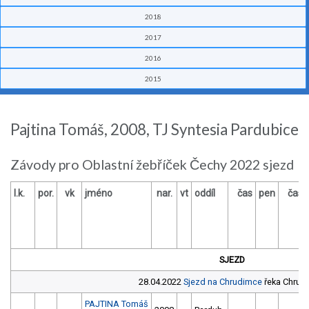
2018
2017
2016
2015
Pajtina Tomáš, 2008, TJ Syntesia Pardubice
Závody pro Oblastní žebříček Čechy 2022 sjezd
l.k.
por.
vk
jméno
nar.
vt
oddíl
čas
pen
čas
SJEZD
28.04.2022
Sjezd na Chrudimce
řeka Chrud
PAJTINA Tomáš