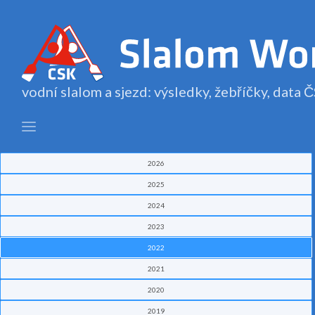
vodní slalom a sjezd: výsledky, žebříčky, data
2026
2025
2024
2023
2022
2021
2020
2019