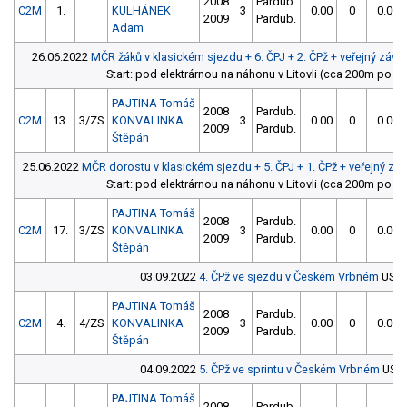
2008
Pardub.
C2M
1.
KULHÁNEK
3
0.00
0
0.00
2009
Pardub.
Adam
26.06.2022
MČR žáků v klasickém sjezdu + 6. ČPJ + 2. ČPž + veřejný záv
Start: pod elektrárnou na náhonu v Litovli (cca 200m po p
PAJTINA Tomáš
2008
Pardub.
C2M
13.
3/ZS
KONVALINKA
3
0.00
0
0.00
2009
Pardub.
Štěpán
25.06.2022
MČR dorostu v klasickém sjezdu + 5. ČPJ + 1. ČPž + veřejný z
Start: pod elektrárnou na náhonu v Litovli (cca 200m po p
PAJTINA Tomáš
2008
Pardub.
C2M
17.
3/ZS
KONVALINKA
3
0.00
0
0.00
2009
Pardub.
Štěpán
03.09.2022
4. ČPž ve sjezdu v Českém Vrbném
USD 
PAJTINA Tomáš
2008
Pardub.
C2M
4.
4/ZS
KONVALINKA
3
0.00
0
0.00
2009
Pardub.
Štěpán
04.09.2022
5. ČPž ve sprintu v Českém Vrbném
USD 
PAJTINA Tomáš
2008
Pardub.