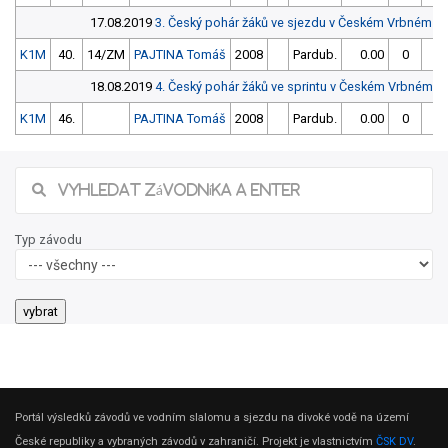
17.08.2019
3. Český pohár žáků ve sjezdu v Českém Vrbném +
K1M
40.
14/ZM
PAJTINA Tomáš
2008
Pardub.
0.00
0
0
18.08.2019
4. Český pohár žáků ve sprintu v Českém Vrbném +
K1M
46.
PAJTINA Tomáš
2008
Pardub.
0.00
0
0
Typ závodu
Portál výsledků závodů ve vodním slalomu a sjezdu na divoké vodě na území
České republiky a vybraných závodů v zahraničí. Projekt je vlastnictvím
ČSK DV
.