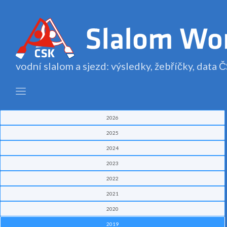
vodní slalom a sjezd: výsledky, žebříčky, data
2026
2025
2024
2023
2022
2021
2020
2019