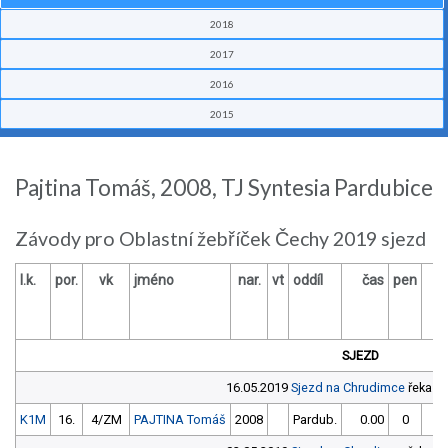
2018
2017
2016
2015
Pajtina Tomáš, 2008, TJ Syntesia Pardubice
Závody pro Oblastní žebříček Čechy 2019 sjezd
l.k.
por.
vk
jméno
nar.
vt
oddíl
čas
pen
SJEZD
16.05.2019
Sjezd na Chrudimce
řeka C
K1M
16.
4/ZM
PAJTINA Tomáš
2008
Pardub.
0.00
0
0