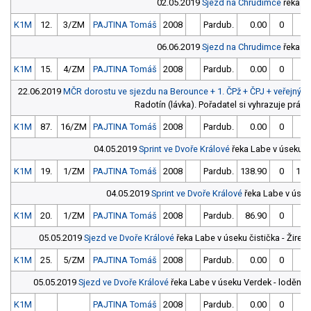
02.05.2019
Sjezd na Chrudimce
řeka C
K1M
12.
3/ZM
PAJTINA Tomáš
2008
Pardub.
0.00
0
0
06.06.2019
Sjezd na Chrudimce
řeka C
K1M
15.
4/ZM
PAJTINA Tomáš
2008
Pardub.
0.00
0
0
22.06.2019
MČR dorostu ve sjezdu na Berounce + 1. ČPž + ČPJ + veřejný s
Radotín (lávka). Pořadatel si vyhrazuje právo
K1M
87.
16/ZM
PAJTINA Tomáš
2008
Pardub.
0.00
0
0
04.05.2019
Sprint ve Dvoře Králové
řeka Labe v úseku V
K1M
19.
1/ZM
PAJTINA Tomáš
2008
Pardub.
138.90
0
137
04.05.2019
Sprint ve Dvoře Králové
řeka Labe v úsek
K1M
20.
1/ZM
PAJTINA Tomáš
2008
Pardub.
86.90
0
89
05.05.2019
Sjezd ve Dvoře Králové
řeka Labe v úseku čistička - Žireč
K1M
25.
5/ZM
PAJTINA Tomáš
2008
Pardub.
0.00
0
0
05.05.2019
Sjezd ve Dvoře Králové
řeka Labe v úseku Verdek - loděnice
K1M
PAJTINA Tomáš
2008
Pardub.
0.00
0
0