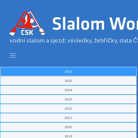
vodní slalom a sjezd: výsledky, žebříčky, data
2026
2025
2024
2023
2022
2021
2020
2019