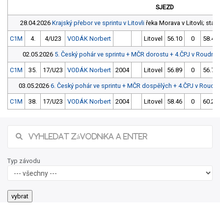
SJEZD
28.04.2026
Krajský přebor ve sprintu v Litovli
řeka Morava v Litovli; star
C1M
4.
4/U23
VODÁK Norbert
Litovel
56.10
0
58.40
02.05.2026
5. Český pohár ve sprintu + MČR dorostu + 4.ČPJ v Roudnici
C1M
35.
17/U23
VODÁK Norbert
2004
Litovel
56.89
0
56.72
03.05.2026
6. Český pohár ve sprintu + MČR dospělých + 4.ČPJ v Roudnic
C1M
38.
17/U23
VODÁK Norbert
2004
Litovel
58.46
0
60.29
Typ závodu