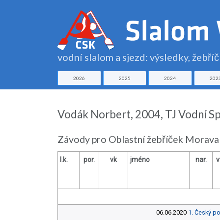
vodní slalom a sjezd: výsledky, žebří
2026
2025
2024
202
Vodák Norbert, 2004, TJ Vodní Sp
Závody pro Oblastní žebříček Morava
l.k.
por.
vk
jméno
nar.
v
06.06.2020
1. Český po