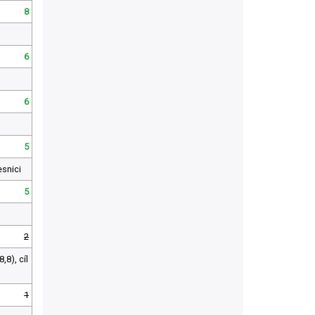
8
6
6
5
snici
5
2
,8), cíl
1