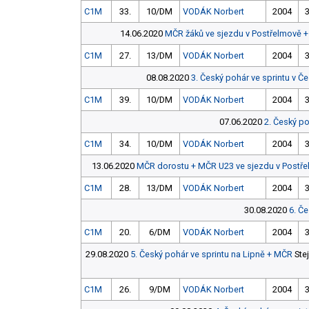
C1M
33.
10/DM
VODÁK Norbert
2004
14.06.2020
MČR žáků ve sjezdu v Postřelmově + 
C1M
27.
13/DM
VODÁK Norbert
2004
08.08.2020
3. Český pohár ve sprintu v
C1M
39.
10/DM
VODÁK Norbert
2004
07.06.2020
2. Český po
C1M
34.
10/DM
VODÁK Norbert
2004
13.06.2020
MČR dorostu + MČR U23 ve sjezdu v Postřel
C1M
28.
13/DM
VODÁK Norbert
2004
30.08.2020
6. Č
C1M
20.
6/DM
VODÁK Norbert
2004
29.08.2020
5. Český pohár ve sprintu na Lipně + MČR
Ste
C1M
26.
9/DM
VODÁK Norbert
2004