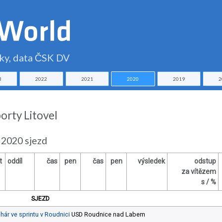
čky, data ČSK DV
3
2022
2021
2020
2019
2
orty Litovel
 2020 sjezd
t
oddíl
čas
pen
čas
pen
výsledek
odstup
za vítězem
s / %
SJEZD
hár ve sprintu v Roudnici
USD Roudnice nad Labem