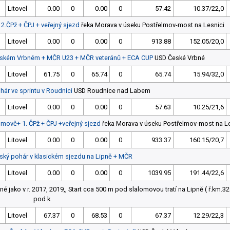
3
Litovel
0.00
0
0.00
0
57.42
10.37/22,0
2.ČPž + ČPJ + veřejný sjezd
řeka Morava v úseku Postřelmov-most na Lesnici
3
Litovel
0.00
0
0.00
0
913.88
152.05/20,0
 Českém Vrbném + MČR U23 + MČR veteránů + ECA CUP
USD České Vrbné
3
Litovel
61.75
0
65.74
0
65.74
15.94/32,0
hár ve sprintu v Roudnici
USD Roudnice nad Labem
3
Litovel
0.00
0
0.00
0
57.63
10.25/21,6
mově+ 1. ČPž + ČPJ +veřejný sjezd
řeka Morava v úseku Postřelmov-most na Le
3
Litovel
0.00
0
0.00
0
933.37
160.15/20,7
eský pohár v klasickém sjezdu na Lipně + MČR
3
Litovel
0.00
0
0.00
0
1039.95
191.44/22,6
jné jako v r. 2017, 2019,, Start cca 500 m pod slalomovou tratí na Lipně ( ř.km.328
pod k
3
Litovel
67.37
0
68.53
0
67.37
12.29/22,3