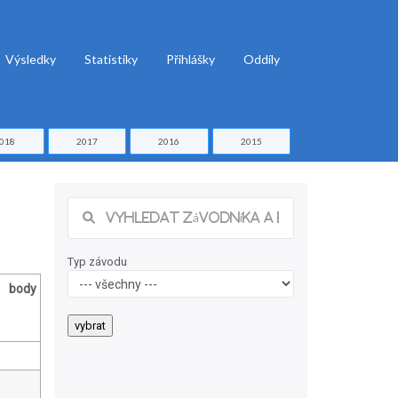
Výsledky
Statistiky
Přihlášky
Oddíly
018
2017
2016
2015
Typ závodu
body