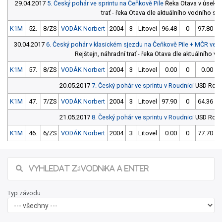
29.04.2017
5. Český pohár ve sprintu na Čeňkově Pile
Řeka Otava v úseku 
trať - řeka Otava dle aktuálního vodního st
K1M
52.
8/ZS
VODÁK Norbert
2004
3
Litovel
96.48
0
97.80
30.04.2017
6. Český pohár v klasickém sjezdu na Čeňkově Pile + MČR vet
Rejštejn, náhradní trať - řeka Otava dle aktuálního v
K1M
57.
8/ZS
VODÁK Norbert
2004
3
Litovel
0.00
0
0.00
20.05.2017
7. Český pohár ve sprintu v Roudnici
USD Roud
K1M
47.
7/ZS
VODÁK Norbert
2004
3
Litovel
97.90
0
64.36
21.05.2017
8. Český pohár ve sprintu v Roudnici
USD Roud
K1M
46.
6/ZS
VODÁK Norbert
2004
3
Litovel
0.00
0
77.70
Typ závodu