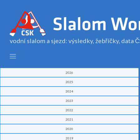
vodní slalom a sjezd: výsledky, žebříčky, data
2026
2025
2024
2023
2022
2021
2020
2019