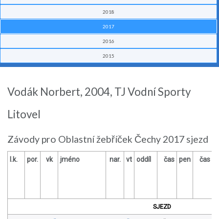
2018
2017
2016
2015
Vodák Norbert, 2004, TJ Vodní Sporty
Litovel
Závody pro Oblastní žebříček Čechy 2017 sjezd
l.k.
por.
vk
jméno
nar.
vt
oddíl
čas
pen
čas
p
SJEZD