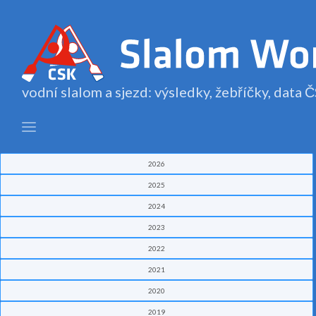
vodní slalom a sjezd: výsledky, žebříčky, data
2026
2025
2024
2023
2022
2021
2020
2019