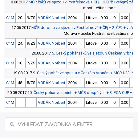
18.06.2017
MČR žáků ve sjezdu v Postřelmově + ČPj + 3.ČPž +veřejný záv
most-Leština most
C1M
20.
9/ZS
VODÁK Norbert
2004
Litovel
0.00
0
0.00
0
17.06.2017
MČR dorostu ve sjezdu v Postřelmově + ČPj + 2. ČPž + veřej
Morava v úseku Postřelmov-Leština most
C1M
24.
9/ZS
VODÁK Norbert
2004
Litovel
0.00
0
0.00
0
20.08.2017
5. Český pohár žáků ve sjezdu v Českém Vrbném
C1M
10.
7/ZS
VODÁK Norbert
2004
Litovel
0.00
0
0.00
0
19.08.2017
9. Český pohár ve sprintu v Českém Vrbném + MČR U23, MČ
C1M
48.
5/ZS
VODÁK Norbert
2004
Litovel
0.00
0
0.00
0
20.08.2017
10. Český pohár ve sprintu + MČR dospělých + 3. ECA CUP v 
C1M
VODÁK Norbert
2004
Litovel
0.00
0
0.00
0