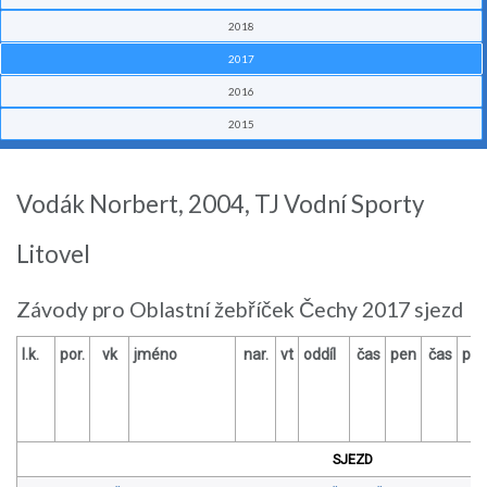
2018
2017
2016
2015
Vodák Norbert, 2004, TJ Vodní Sporty
Litovel
Závody pro Oblastní žebříček Čechy 2017 sjezd
l.k.
por.
vk
jméno
nar.
vt
oddíl
čas
pen
čas
pe
SJEZD