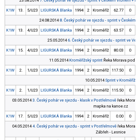
23.08.2014
7. Český pohár ve sjezdu - sprint v Českém Vrbném + M
K1W
13.
5/U23
LIGURSKÁ Blanka
1994
2
Kroměříž
62.77
0
24.08.2014
8. Český pohár ve sjezdu - sprint v Českém
K1W
13.
4/U23
LIGURSKÁ Blanka
1994
2
Kroměříž
63.57
0
25.05.2014
6. Český pohár ve sjezdu - sprint ve Velt
K1W
15.
4/U23
LIGURSKÁ Blanka
1994
2
Kroměříž
80.03
0
11.05.2014
Kroměřížský sprint
Řeka Morava pod m
K1W
2.
1/U23
LIGURSKÁ Blanka
1994
2
Kroměříž
117.50
0
1
10.05.2014
Sprint v Kroměříži
K1W
2.
1/U23
LIGURSKÁ Blanka
1994
2
Kroměříž
115.50
0
1
03.05.2014
3. Český pohár ve sjezdu - klasik v Postřelmově
řeka Morava -
mapka na kanoe.cz
K1W
17.
5/U23
LIGURSKÁ Blanka
1994
2
Kroměříž
0.00
0
04.05.2014
4. Český pohár ve sjezdu - sprint v Postřelmově
řeka Morava,
Zábřeh - Lesnice