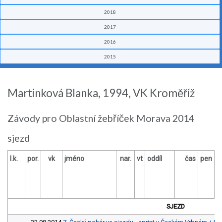
2018
2017
2016
2015
Martinková Blanka, 1994, VK Kroměříž
Závody pro Oblastní žebříček Morava 2014
sjezd
l.k.
por.
vk
jméno
nar.
vt
oddíl
čas
pen
SJEZD