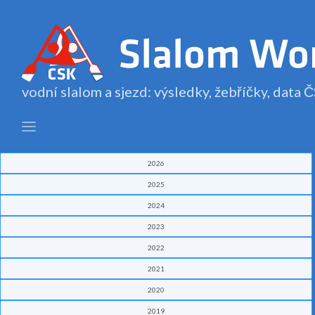
vodní slalom a sjezd: výsledky, žebříčky, data
2026
2025
2024
2023
2022
2021
2020
2019