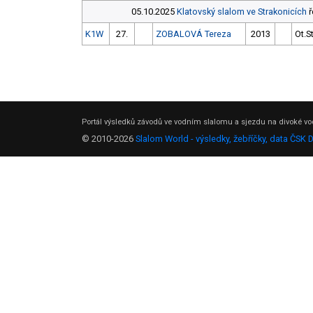
05.10.2025
Klatovský slalom ve Strakonicích
ř
K1W
27.
ZOBALOVÁ Tereza
2013
Ot.S
Portál výsledků závodů ve vodním slalomu a sjezdu na divoké vod
© 2010-2026
Slalom World - výsledky, žebříčky, data ČSK 