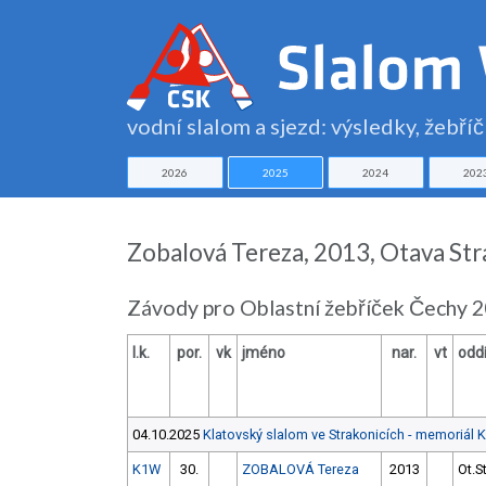
vodní slalom a sjezd: výsledky, žebří
2026
2025
2024
202
Zobalová Tereza, 2013, Otava Str
Závody pro Oblastní žebříček Čechy 
l.k.
por.
vk
jméno
nar.
vt
oddí
04.10.2025
Klatovský slalom ve Strakonicích - memoriál K
K1W
30.
ZOBALOVÁ Tereza
2013
Ot.S