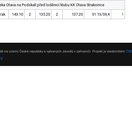
eka Otava na Podskalí před loděnicí klubu KK Otava Strakonice
trak
143.10
2
135.20
2
137.20
51.13/59,4
1
ě na území České republiky a vybraných závodů v zahraničí. Projekt je vlastnictvím
ČSK
DV