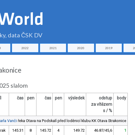
čky, data ČSK DV
3
2022
2021
2020
2019
2
akonice
2025 slalom
l
čas
pen
čas
pen
výsledek
odstup
body
za vítězem
s / %
arla Vanči
řeka Otava na Podskalí před loděnicí klubu KK Otava Strakonice
trak
145.31
8
145.72
4
149.72
46.87/45,6
1